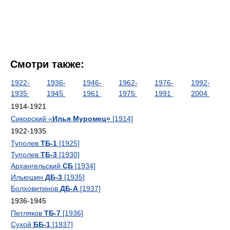
Смотри также:
1922-
1936-
1946-
1962-
1976-
1992-
1935
1945
1961
1975
1991
2004
1914-1921
Сикорский «
Илья Муромец»
[1914]
1922-1935
Туполев
ТБ-1
[1925]
Туполев
ТБ-3
[1930]
Архангельский
СБ
[1934]
Ильюшин
ДБ-3
[1935]
Болховитинов
ДБ-А
[1937]
1936-1945
Петляков
ТБ-7
[1936]
Сухой
ББ-1
[1937]