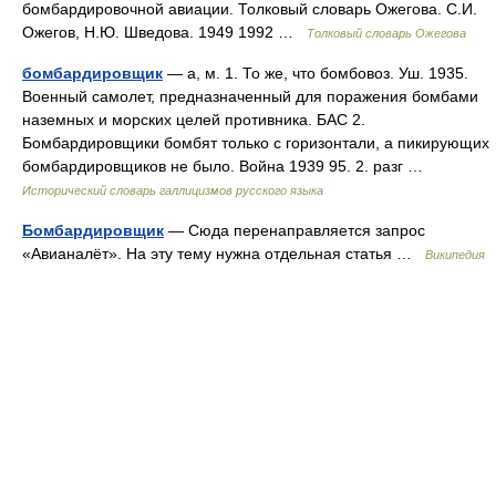
бомбардировочной авиации. Толковый словарь Ожегова. С.И.
Ожегов, Н.Ю. Шведова. 1949 1992 …
Толковый словарь Ожегова
бомбардировщик
— а, м. 1. То же, что бомбовоз. Уш. 1935.
Военный самолет, предназначенный для поражения бомбами
наземных и морских целей противника. БАС 2.
Бомбардировщики бомбят только с горизонтали, а пикирующих
бомбардировщиков не было. Война 1939 95. 2. разг …
Исторический словарь галлицизмов русского языка
Бомбардировщик
— Сюда перенаправляется запрос
«Авианалёт». На эту тему нужна отдельная статья …
Википедия