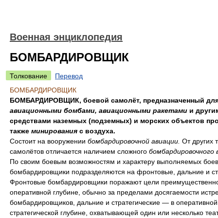
Военная энциклопедия
БОМБАРДИРОВЩИК
Толкование
Перевод
БОМБАРДИРОВЩИК
БОМБАРДИРОВЩИК, боевой самолёт, предназначенный для
авиационными бомбами, авиационными ракетами
и други
средствами наземных (подземных) и морских объектов про
также
минирования
с воздуха.
Состоит на вооружении
бомбардировочной авиации.
От других 
самолётов отличается наличием сложного
бомбардировочного 
По своим боевым возможностям и характеру выполняемых боев
бомбардировщики подразделяются на фронтовые, дальние и ст
Фронтовые бомбардировщики поражают цели преимущественно
оперативной глубине, обычно за пределами досягаемости истр
бомбардировщиков, дальние и стратегические — в оперативной
стратегической глубине, охватывающей один или несколько теа