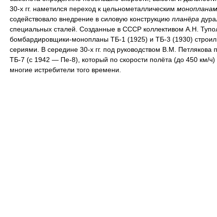
30-х гг. наметился переход к цельнометаллическим
монопланам
содействовало внедрение в силовую конструкцию
планёра
дура
специальных сталей. Созданные в СССР коллективом А.Н. Тупо
бомбардировщики-монопланы ТБ-1 (1925) и ТБ-3 (1930) строи
сериями. В середине 30-х гг. под руководством В.М. Петлякова 
ТБ-7 (с 1942 — Пе-8), который по скорости полёта (до 450 км/ч
многие истребители того времени.