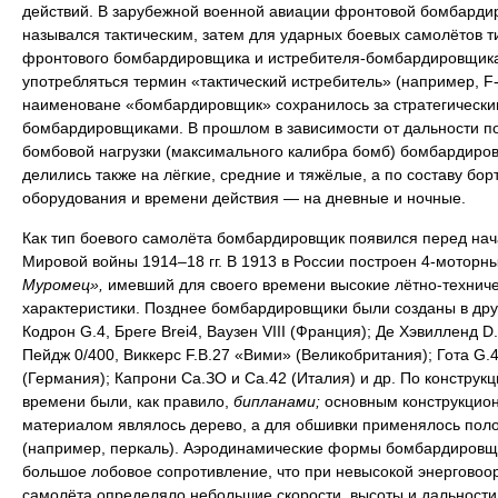
действий. В зарубежной военной авиации фронтовой бомбарди
назывался тактическим, затем для ударных боевых самолётов т
фронтового бомбардировщика и истребителя-бомбардировщика
употребляться термин «тактический истребитель» (например, F-
наименоване «бомбардировщик» сохранилось за стратегически
бомбардировщиками. В прошлом в зависимости от дальности п
бомбовой нагрузки (максимального калибра бомб) бомбардиро
делились также на лёгкие, средние и тяжёлые, а по составу бор
оборудования и времени действия — на дневные и ночные.
Как тип боевого самолёта бомбардировщик появился перед на
Мировой войны 1914–18 гг. В 1913 в России построен 4-моторн
Муромец»,
имевший для своего времени высокие лётно-технич
характеристики. Позднее бомбардировщики были созданы в дру
Кодрон G.4, Бреге Brei4, Ваузен VIII (Франция); Де Хэвилленд D.
Пейдж 0/400, Виккерс F.B.27 «Вими» (Великобритания); Гота G.4
(Германия); Капрони Са.ЗО и Са.42 (Италия) и др. По конструкци
времени были, как правило,
бипланами;
основным конструкцио
материалом являлось дерево, а для обшивки применялось пол
(например, перкаль). Аэродинамические формы бомбардировщ
большое лобовое сопротивление, что при невысокой энерговоо
самолёта определяло небольшие скорости, высоты и дальности 