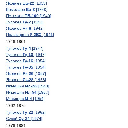
Яковлев
ББ-22
[1939]
Ермолаев
Ер-2
[1940]
Петляков
ПБ-100
[1940]
Туполев
Ту-2
[1941]
Яковлев
Як-6
[1942]
Поликарпов
У-2ВС
[1941]
1946-1961
Туполев
Ту-4
[1947]
Туполев
Ту-10
[1947]
Туполев
Ту-16
[1954]
Туполев
Ту-95
[1954]
Яковлев
Як-26
[1957]
Яковлев
Як-28
[1958]
Ильюшин
Ил-28
[1949]
Ильюшин
Ил-54
[1957]
Мясищев
М-4
[1954]
1962-1975
Туполев
Ту-22
[1962]
Сухой
Су-24
[1974]
1976-1991