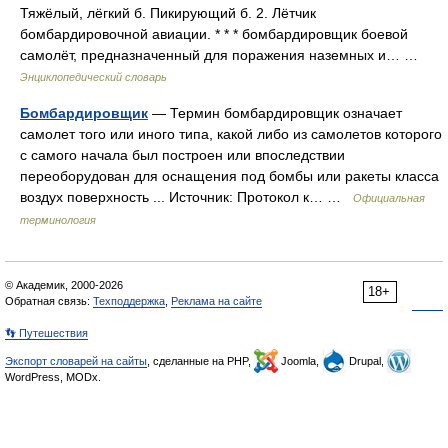
Тяжёлый, лёгкий б. Пикирующий б. 2. Лётчик
бомбардировочной авиации. * * * бомбардировщик боевой
самолёт, предназначенный для поражения наземных и… …
Энциклопедический словарь
Бомбардировщик
— Термин бомбардировщик означает
самолет того или иного типа, какой либо из самолетов которого
с самого начала был построен или впоследствии
переоборудован для оснащения под бомбы или ракеты класса
воздух поверхность ... Источник: Протокол к… …
Официальная
терминология
© Академик, 2000-2026
18+
Обратная связь:
Техподдержка
,
Реклама на сайте
👣 Путешествия
Экспорт словарей на сайты
, сделанные на PHP,
Joomla,
Drupal,
WordPress, MODx.