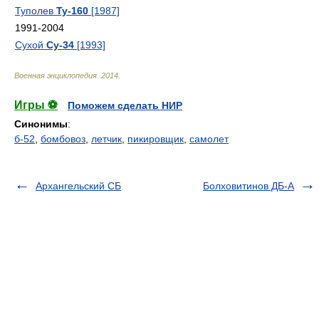
Туполев
Ту-160
[1987]
1991-2004
Сухой
Су-34
[1993]
Военная энциклопедия
.
2014
.
Игры ⚽
Поможем сделать НИР
Синонимы
:
б-52
,
бомбовоз
,
летчик
,
пикировщик
,
самолет
Архангельский СБ
Болховитинов ДБ-А