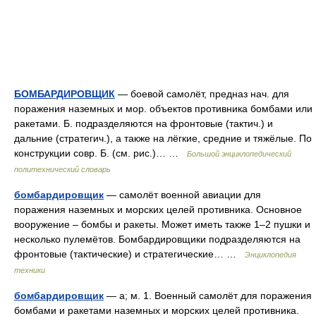
БОМБАРДИРОВЩИК
— боевой самолёт, предназ нач. для
поражения наземных и мор. объектов противника бомбами или
ракетами. Б. подразделяются на фронтовые (тактич.) и
дальние (стратегич.), а также на лёгкие, средние и тяжёлые. По
конструкции совр. Б. (см. рис.)… …
Большой энциклопедический
политехнический словарь
бомбардировщик
— самолёт военной авиации для
поражения наземных и морских целей противника. Основное
вооружение – бомбы и ракеты. Может иметь также 1–2 пушки и
несколько пулемётов. Бомбардировщики подразделяются на
фронтовые (тактические) и стратегические… …
Энциклопедия
техники
бомбардировщик
— а; м. 1. Военный самолёт для поражения
бомбами и ракетами наземных и морских целей противника.