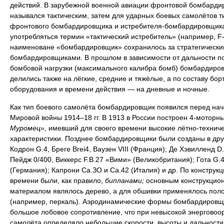
действий. В зарубежной военной авиации фронтовой бомбарди
назывался тактическим, затем для ударных боевых самолётов т
фронтового бомбардировщика и истребителя-бомбардировщика
употребляться термин «тактический истребитель» (например, F-
наименоване «бомбардировщик» сохранилось за стратегически
бомбардировщиками. В прошлом в зависимости от дальности п
бомбовой нагрузки (максимального калибра бомб) бомбардиро
делились также на лёгкие, средние и тяжёлые, а по составу бор
оборудования и времени действия — на дневные и ночные.
Как тип боевого самолёта бомбардировщик появился перед на
Мировой войны 1914–18 гг. В 1913 в России построен 4-моторн
Муромец»,
имевший для своего времени высокие лётно-технич
характеристики. Позднее бомбардировщики были созданы в дру
Кодрон G.4, Бреге Brei4, Ваузен VIII (Франция); Де Хэвилленд D.
Пейдж 0/400, Виккерс F.B.27 «Вими» (Великобритания); Гота G.4
(Германия); Капрони Са.ЗО и Са.42 (Италия) и др. По конструкци
времени были, как правило,
бипланами;
основным конструкцио
материалом являлось дерево, а для обшивки применялось пол
(например, перкаль). Аэродинамические формы бомбардировщ
большое лобовое сопротивление, что при невысокой энерговоо
самолёта определяло небольшие скорости, высоты и дальности 