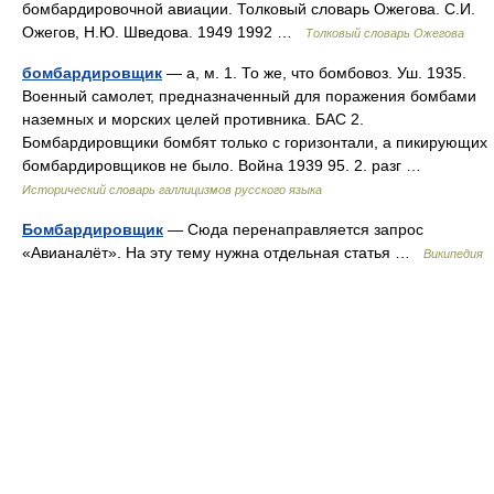
бомбардировочной авиации. Толковый словарь Ожегова. С.И.
Ожегов, Н.Ю. Шведова. 1949 1992 …
Толковый словарь Ожегова
бомбардировщик
— а, м. 1. То же, что бомбовоз. Уш. 1935.
Военный самолет, предназначенный для поражения бомбами
наземных и морских целей противника. БАС 2.
Бомбардировщики бомбят только с горизонтали, а пикирующих
бомбардировщиков не было. Война 1939 95. 2. разг …
Исторический словарь галлицизмов русского языка
Бомбардировщик
— Сюда перенаправляется запрос
«Авианалёт». На эту тему нужна отдельная статья …
Википедия