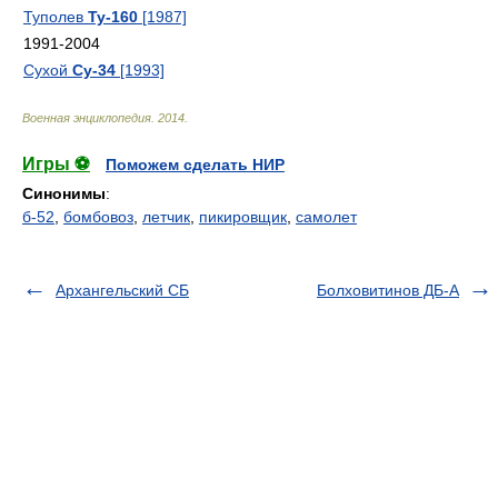
Туполев
Ту-160
[1987]
1991-2004
Сухой
Су-34
[1993]
Военная энциклопедия
.
2014
.
Игры ⚽
Поможем сделать НИР
Синонимы
:
б-52
,
бомбовоз
,
летчик
,
пикировщик
,
самолет
Архангельский СБ
Болховитинов ДБ-А