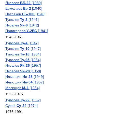
Яковлев
ББ-22
[1939]
Ермолаев
Ер-2
[1940]
Петляков
ПБ-100
[1940]
Туполев
Ту-2
[1941]
Яковлев
Як-6
[1942]
Поликарпов
У-2ВС
[1941]
1946-1961
Туполев
Ту-4
[1947]
Туполев
Ту-10
[1947]
Туполев
Ту-16
[1954]
Туполев
Ту-95
[1954]
Яковлев
Як-26
[1957]
Яковлев
Як-28
[1958]
Ильюшин
Ил-28
[1949]
Ильюшин
Ил-54
[1957]
Мясищев
М-4
[1954]
1962-1975
Туполев
Ту-22
[1962]
Сухой
Су-24
[1974]
1976-1991