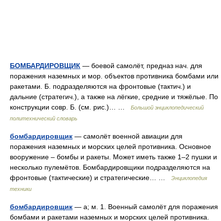
БОМБАРДИРОВЩИК
— боевой самолёт, предназ нач. для
поражения наземных и мор. объектов противника бомбами или
ракетами. Б. подразделяются на фронтовые (тактич.) и
дальние (стратегич.), а также на лёгкие, средние и тяжёлые. По
конструкции совр. Б. (см. рис.)… …
Большой энциклопедический
политехнический словарь
бомбардировщик
— самолёт военной авиации для
поражения наземных и морских целей противника. Основное
вооружение – бомбы и ракеты. Может иметь также 1–2 пушки и
несколько пулемётов. Бомбардировщики подразделяются на
фронтовые (тактические) и стратегические… …
Энциклопедия
техники
бомбардировщик
— а; м. 1. Военный самолёт для поражения
бомбами и ракетами наземных и морских целей противника.