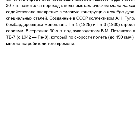
30-х гг. наметился переход к цельнометаллическим
монопланам
содействовало внедрение в силовую конструкцию
планёра
дура
специальных сталей. Созданные в СССР коллективом А.Н. Тупо
бомбардировщики-монопланы ТБ-1 (1925) и ТБ-3 (1930) строи
сериями. В середине 30-х гг. под руководством В.М. Петлякова 
ТБ-7 (с 1942 — Пе-8), который по скорости полёта (до 450 км/ч
многие истребители того времени.