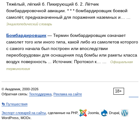
Тяжёлый, лёгкий б. Пикирующий б. 2. Лётчик
бомбардировочной авиации. * * * бомбардировщик боевой
самолёт, предназначенный для поражения наземных и… …
Энциклопедический словарь
Бомбардировщик
— Термин бомбардировщик означает
самолет того или иного типа, какой либо из самолетов которого
с самого начала был построен или впоследствии
переоборудован для оснащения под бомбы или ракеты класса
воздух поверхность ... Источник: Протокол к… …
Официальная
терминология
© Академик, 2000-2026
18+
Обратная связь:
Техподдержка
,
Реклама на сайте
👣 Путешествия
Экспорт словарей на сайты
, сделанные на PHP,
Joomla,
Drupal,
WordPress, MODx.