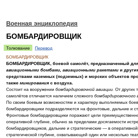
Военная энциклопедия
БОМБАРДИРОВЩИК
Толкование
Перевод
БОМБАРДИРОВЩИК
БОМБАРДИРОВЩИК, боевой самолёт, предназначенный для
авиационными бомбами, авиационными ракетами
и други
средствами наземных (подземных) и морских объектов про
также
минирования
с воздуха.
Состоит на вооружении
бомбардировочной авиации.
От других 
самолётов отличается наличием сложного
бомбардировочного 
По своим боевым возможностям и характеру выполняемых боев
бомбардировщики подразделяются на фронтовые, дальние и ст
Фронтовые бомбардировщики поражают цели преимущественно
оперативной глубине, обычно за пределами досягаемости истр
бомбардировщиков, дальние и стратегические — в оперативной
стратегической глубине, охватывающей один или несколько теа