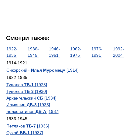
Смотри также:
1922-
1936-
1946-
1962-
1976-
1992-
1935
1945
1961
1975
1991
2004
1914-1921
Сикорский «
Илья Муромец»
[1914]
1922-1935
Туполев
ТБ-1
[1925]
Туполев
ТБ-3
[1930]
Архангельский
СБ
[1934]
Ильюшин
ДБ-3
[1935]
Болховитинов
ДБ-А
[1937]
1936-1945
Петляков
ТБ-7
[1936]
Сухой
ББ-1
[1937]