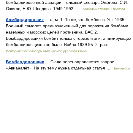
бомбардировочной авиации. Толковый словарь Ожегова. С.И.
Ожегов, Н.Ю. Шведова. 1949 1992 …
Толковый словарь Ожегова
бомбардировщик
— а, м. 1. То же, что бомбовоз. Уш. 1935.
Военный самолет, предназначенный для поражения бомбами
наземных и морских целей противника. БАС 2.
Бомбардировщики бомбят только с горизонтали, а пикирующих
бомбардировщиков не было. Война 1939 95. 2. разг …
Исторический словарь галлицизмов русского языка
Бомбардировщик
— Сюда перенаправляется запрос
«Авианалёт». На эту тему нужна отдельная статья …
Википедия