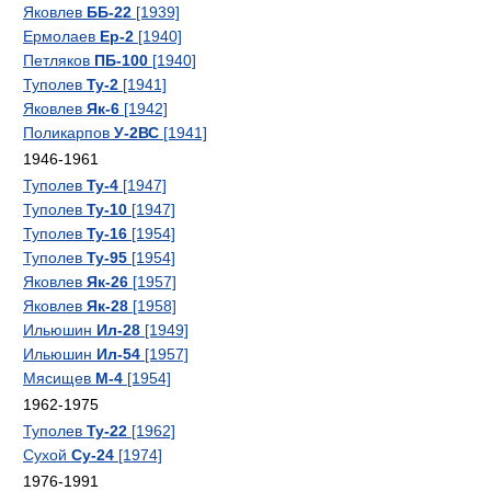
Яковлев
ББ-22
[1939]
Ермолаев
Ер-2
[1940]
Петляков
ПБ-100
[1940]
Туполев
Ту-2
[1941]
Яковлев
Як-6
[1942]
Поликарпов
У-2ВС
[1941]
1946-1961
Туполев
Ту-4
[1947]
Туполев
Ту-10
[1947]
Туполев
Ту-16
[1954]
Туполев
Ту-95
[1954]
Яковлев
Як-26
[1957]
Яковлев
Як-28
[1958]
Ильюшин
Ил-28
[1949]
Ильюшин
Ил-54
[1957]
Мясищев
М-4
[1954]
1962-1975
Туполев
Ту-22
[1962]
Сухой
Су-24
[1974]
1976-1991