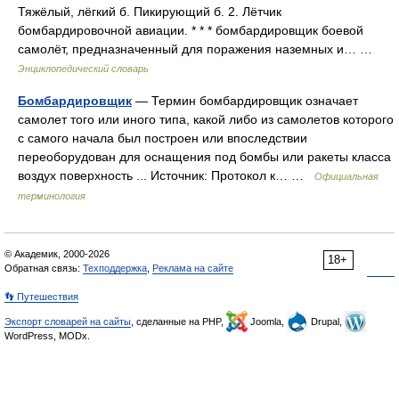
Тяжёлый, лёгкий б. Пикирующий б. 2. Лётчик
бомбардировочной авиации. * * * бомбардировщик боевой
самолёт, предназначенный для поражения наземных и… …
Энциклопедический словарь
Бомбардировщик
— Термин бомбардировщик означает
самолет того или иного типа, какой либо из самолетов которого
с самого начала был построен или впоследствии
переоборудован для оснащения под бомбы или ракеты класса
воздух поверхность ... Источник: Протокол к… …
Официальная
терминология
© Академик, 2000-2026
18+
Обратная связь:
Техподдержка
,
Реклама на сайте
👣 Путешествия
Экспорт словарей на сайты
, сделанные на PHP,
Joomla,
Drupal,
WordPress, MODx.