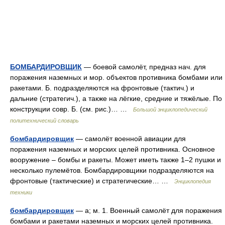
БОМБАРДИРОВЩИК
— боевой самолёт, предназ нач. для
поражения наземных и мор. объектов противника бомбами или
ракетами. Б. подразделяются на фронтовые (тактич.) и
дальние (стратегич.), а также на лёгкие, средние и тяжёлые. По
конструкции совр. Б. (см. рис.)… …
Большой энциклопедический
политехнический словарь
бомбардировщик
— самолёт военной авиации для
поражения наземных и морских целей противника. Основное
вооружение – бомбы и ракеты. Может иметь также 1–2 пушки и
несколько пулемётов. Бомбардировщики подразделяются на
фронтовые (тактические) и стратегические… …
Энциклопедия
техники
бомбардировщик
— а; м. 1. Военный самолёт для поражения
бомбами и ракетами наземных и морских целей противника.