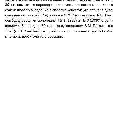
30-х гг. наметился переход к цельнометаллическим
монопланам
содействовало внедрение в силовую конструкцию
планёра
дура
специальных сталей. Созданные в СССР коллективом А.Н. Тупо
бомбардировщики-монопланы ТБ-1 (1925) и ТБ-3 (1930) строи
сериями. В середине 30-х гг. под руководством В.М. Петлякова 
ТБ-7 (с 1942 — Пе-8), который по скорости полёта (до 450 км/ч
многие истребители того времени.