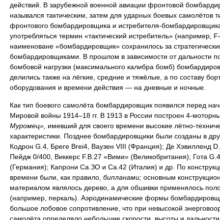
действий. В зарубежной военной авиации фронтовой бомбарди
назывался тактическим, затем для ударных боевых самолётов т
фронтового бомбардировщика и истребителя-бомбардировщика
употребляться термин «тактический истребитель» (например, F-
наименоване «бомбардировщик» сохранилось за стратегически
бомбардировщиками. В прошлом в зависимости от дальности п
бомбовой нагрузки (максимального калибра бомб) бомбардиро
делились также на лёгкие, средние и тяжёлые, а по составу бор
оборудования и времени действия — на дневные и ночные.
Как тип боевого самолёта бомбардировщик появился перед на
Мировой войны 1914–18 гг. В 1913 в России построен 4-моторн
Муромец»,
имевший для своего времени высокие лётно-технич
характеристики. Позднее бомбардировщики были созданы в дру
Кодрон G.4, Бреге Brei4, Ваузен VIII (Франция); Де Хэвилленд D.
Пейдж 0/400, Виккерс F.B.27 «Вими» (Великобритания); Гота G.4
(Германия); Капрони Са.ЗО и Са.42 (Италия) и др. По конструкци
времени были, как правило,
бипланами;
основным конструкцио
материалом являлось дерево, а для обшивки применялось пол
(например, перкаль). Аэродинамические формы бомбардировщ
большое лобовое сопротивление, что при невысокой энерговоо
самолёта определяло небольшие скорости, высоты и дальности 