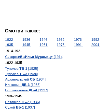
Смотри также:
1922-
1936-
1946-
1962-
1976-
1992-
1935
1945
1961
1975
1991
2004
1914-1921
Сикорский «
Илья Муромец»
[1914]
1922-1935
Туполев
ТБ-1
[1925]
Туполев
ТБ-3
[1930]
Архангельский
СБ
[1934]
Ильюшин
ДБ-3
[1935]
Болховитинов
ДБ-А
[1937]
1936-1945
Петляков
ТБ-7
[1936]
Сухой
ББ-1
[1937]