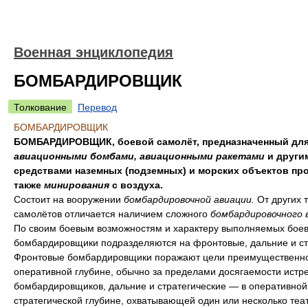
Военная энциклопедия
БОМБАРДИРОВЩИК
Толкование
Перевод
БОМБАРДИРОВЩИК
БОМБАРДИРОВЩИК, боевой самолёт, предназначенный для
авиационными бомбами, авиационными ракетами
и други
средствами наземных (подземных) и морских объектов про
также
минирования
с воздуха.
Состоит на вооружении
бомбардировочной авиации.
От других 
самолётов отличается наличием сложного
бомбардировочного 
По своим боевым возможностям и характеру выполняемых боев
бомбардировщики подразделяются на фронтовые, дальние и ст
Фронтовые бомбардировщики поражают цели преимущественно
оперативной глубине, обычно за пределами досягаемости истр
бомбардировщиков, дальние и стратегические — в оперативной
стратегической глубине, охватывающей один или несколько теа