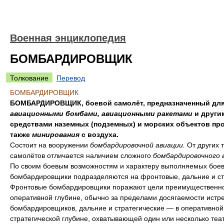
Военная энциклопедия
БОМБАРДИРОВЩИК
Толкование
Перевод
БОМБАРДИРОВЩИК
БОМБАРДИРОВЩИК, боевой самолёт, предназначенный для
авиационными бомбами, авиационными ракетами
и други
средствами наземных (подземных) и морских объектов про
также
минирования
с воздуха.
Состоит на вооружении
бомбардировочной авиации.
От других 
самолётов отличается наличием сложного
бомбардировочного 
По своим боевым возможностям и характеру выполняемых боев
бомбардировщики подразделяются на фронтовые, дальние и ст
Фронтовые бомбардировщики поражают цели преимущественно
оперативной глубине, обычно за пределами досягаемости истр
бомбардировщиков, дальние и стратегические — в оперативной
стратегической глубине, охватывающей один или несколько теа