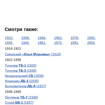
Смотри также:
1922-
1936-
1946-
1962-
1976-
1992-
1935
1945
1961
1975
1991
2004
1914-1921
Сикорский «
Илья Муромец»
[1914]
1922-1935
Туполев
ТБ-1
[1925]
Туполев
ТБ-3
[1930]
Архангельский
СБ
[1934]
Ильюшин
ДБ-3
[1935]
Болховитинов
ДБ-А
[1937]
1936-1945
Петляков
ТБ-7
[1936]
Сухой
ББ-1
[1937]