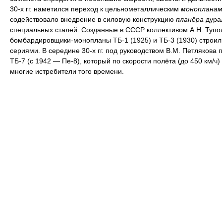
30-х гг. наметился переход к цельнометаллическим
монопланам
содействовало внедрение в силовую конструкцию
планёра
дура
специальных сталей. Созданные в СССР коллективом А.Н. Тупо
бомбардировщики-монопланы ТБ-1 (1925) и ТБ-3 (1930) строи
сериями. В середине 30-х гг. под руководством В.М. Петлякова 
ТБ-7 (с 1942 — Пе-8), который по скорости полёта (до 450 км/ч
многие истребители того времени.