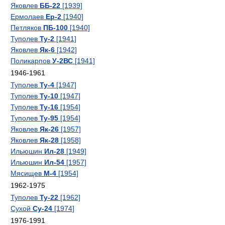
Яковлев
ББ-22
[1939]
Ермолаев
Ер-2
[1940]
Петляков
ПБ-100
[1940]
Туполев
Ту-2
[1941]
Яковлев
Як-6
[1942]
Поликарпов
У-2ВС
[1941]
1946-1961
Туполев
Ту-4
[1947]
Туполев
Ту-10
[1947]
Туполев
Ту-16
[1954]
Туполев
Ту-95
[1954]
Яковлев
Як-26
[1957]
Яковлев
Як-28
[1958]
Ильюшин
Ил-28
[1949]
Ильюшин
Ил-54
[1957]
Мясищев
М-4
[1954]
1962-1975
Туполев
Ту-22
[1962]
Сухой
Су-24
[1974]
1976-1991