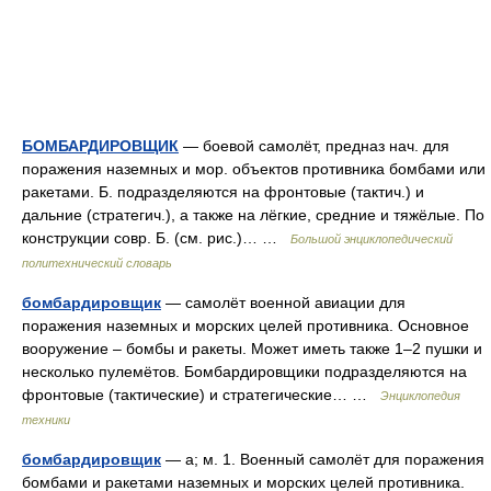
БОМБАРДИРОВЩИК
— боевой самолёт, предназ нач. для
поражения наземных и мор. объектов противника бомбами или
ракетами. Б. подразделяются на фронтовые (тактич.) и
дальние (стратегич.), а также на лёгкие, средние и тяжёлые. По
конструкции совр. Б. (см. рис.)… …
Большой энциклопедический
политехнический словарь
бомбардировщик
— самолёт военной авиации для
поражения наземных и морских целей противника. Основное
вооружение – бомбы и ракеты. Может иметь также 1–2 пушки и
несколько пулемётов. Бомбардировщики подразделяются на
фронтовые (тактические) и стратегические… …
Энциклопедия
техники
бомбардировщик
— а; м. 1. Военный самолёт для поражения
бомбами и ракетами наземных и морских целей противника.