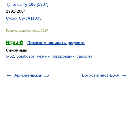
Туполев
Ту-160
[1987]
1991-2004
Сухой
Су-34
[1993]
Военная энциклопедия
.
2014
.
Игры ⚽
Поможем написать реферат
Синонимы
:
б-52
,
бомбовоз
,
летчик
,
пикировщик
,
самолет
Архангельский СБ
Болховитинов ДБ-А