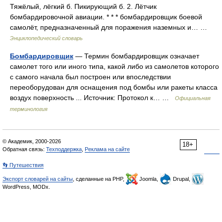
Тяжёлый, лёгкий б. Пикирующий б. 2. Лётчик
бомбардировочной авиации. * * * бомбардировщик боевой
самолёт, предназначенный для поражения наземных и… …
Энциклопедический словарь
Бомбардировщик
— Термин бомбардировщик означает
самолет того или иного типа, какой либо из самолетов которого
с самого начала был построен или впоследствии
переоборудован для оснащения под бомбы или ракеты класса
воздух поверхность ... Источник: Протокол к… …
Официальная
терминология
© Академик, 2000-2026
18+
Обратная связь:
Техподдержка
,
Реклама на сайте
👣 Путешествия
Экспорт словарей на сайты
, сделанные на PHP,
Joomla,
Drupal,
WordPress, MODx.