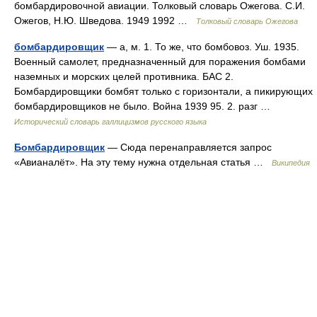
бомбардировочной авиации. Толковый словарь Ожегова. С.И.
Ожегов, Н.Ю. Шведова. 1949 1992 …
Толковый словарь Ожегова
бомбардировщик
— а, м. 1. То же, что бомбовоз. Уш. 1935.
Военный самолет, предназначенный для поражения бомбами
наземных и морских целей противника. БАС 2.
Бомбардировщики бомбят только с горизонтали, а пикирующих
бомбардировщиков не было. Война 1939 95. 2. разг …
Исторический словарь галлицизмов русского языка
Бомбардировщик
— Сюда перенаправляется запрос
«Авианалёт». На эту тему нужна отдельная статья …
Википедия