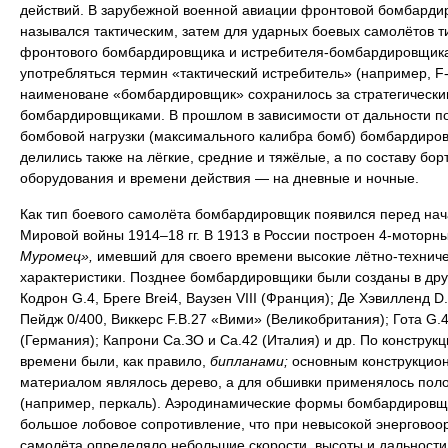
действий. В зарубежной военной авиации фронтовой бомбарди
назывался тактическим, затем для ударных боевых самолётов т
фронтового бомбардировщика и истребителя-бомбардировщика
употребляться термин «тактический истребитель» (например, F-
наименоване «бомбардировщик» сохранилось за стратегически
бомбардировщиками. В прошлом в зависимости от дальности п
бомбовой нагрузки (максимального калибра бомб) бомбардиро
делились также на лёгкие, средние и тяжёлые, а по составу бор
оборудования и времени действия — на дневные и ночные.
Как тип боевого самолёта бомбардировщик появился перед на
Мировой войны 1914–18 гг. В 1913 в России построен 4-моторн
Муромец»,
имевший для своего времени высокие лётно-технич
характеристики. Позднее бомбардировщики были созданы в дру
Кодрон G.4, Бреге Brei4, Ваузен VIII (Франция); Де Хэвилленд D.
Пейдж 0/400, Виккерс F.B.27 «Вими» (Великобритания); Гота G.4
(Германия); Капрони Са.ЗО и Са.42 (Италия) и др. По конструкци
времени были, как правило,
бипланами;
основным конструкцио
материалом являлось дерево, а для обшивки применялось пол
(например, перкаль). Аэродинамические формы бомбардировщ
большое лобовое сопротивление, что при невысокой энерговоо
самолёта определяло небольшие скорости, высоты и дальности 