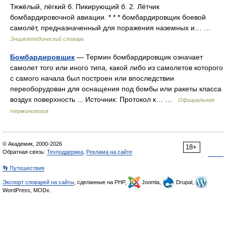
Тяжёлый, лёгкий б. Пикирующий б. 2. Лётчик
бомбардировочной авиации. * * * бомбардировщик боевой
самолёт, предназначенный для поражения наземных и… …
Энциклопедический словарь
Бомбардировщик
— Термин бомбардировщик означает
самолет того или иного типа, какой либо из самолетов которого
с самого начала был построен или впоследствии
переоборудован для оснащения под бомбы или ракеты класса
воздух поверхность ... Источник: Протокол к… …
Официальная
терминология
© Академик, 2000-2026
18+
Обратная связь:
Техподдержка
,
Реклама на сайте
👣 Путешествия
Экспорт словарей на сайты
, сделанные на PHP,
Joomla,
Drupal,
WordPress, MODx.