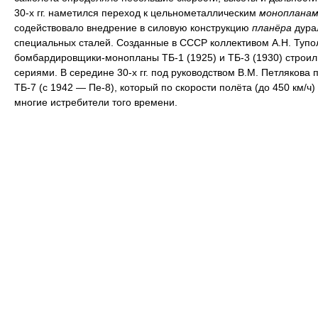
30-х гг. наметился переход к цельнометаллическим
монопланам
содействовало внедрение в силовую конструкцию
планёра
дура
специальных сталей. Созданные в СССР коллективом А.Н. Тупо
бомбардировщики-монопланы ТБ-1 (1925) и ТБ-3 (1930) строи
сериями. В середине 30-х гг. под руководством В.М. Петлякова 
ТБ-7 (с 1942 — Пе-8), который по скорости полёта (до 450 км/ч
многие истребители того времени.