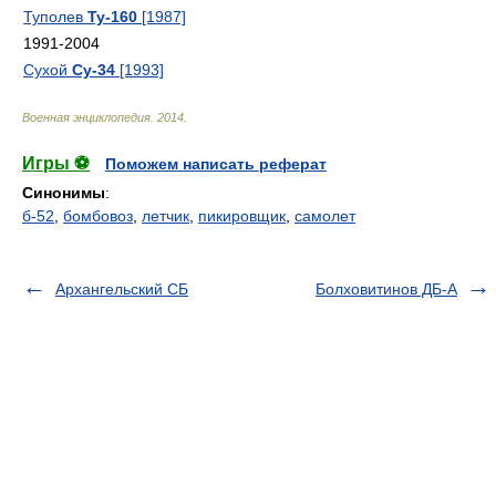
Туполев
Ту-160
[1987]
1991-2004
Сухой
Су-34
[1993]
Военная энциклопедия
.
2014
.
Игры ⚽
Поможем написать реферат
Синонимы
:
б-52
,
бомбовоз
,
летчик
,
пикировщик
,
самолет
Архангельский СБ
Болховитинов ДБ-А