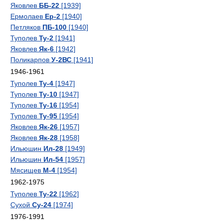
Яковлев
ББ-22
[1939]
Ермолаев
Ер-2
[1940]
Петляков
ПБ-100
[1940]
Туполев
Ту-2
[1941]
Яковлев
Як-6
[1942]
Поликарпов
У-2ВС
[1941]
1946-1961
Туполев
Ту-4
[1947]
Туполев
Ту-10
[1947]
Туполев
Ту-16
[1954]
Туполев
Ту-95
[1954]
Яковлев
Як-26
[1957]
Яковлев
Як-28
[1958]
Ильюшин
Ил-28
[1949]
Ильюшин
Ил-54
[1957]
Мясищев
М-4
[1954]
1962-1975
Туполев
Ту-22
[1962]
Сухой
Су-24
[1974]
1976-1991