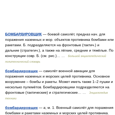
БОМБАРДИРОВЩИК
— боевой самолёт, предназ нач. для
поражения наземных и мор. объектов противника бомбами или
ракетами. Б. подразделяются на фронтовые (тактич.) и
дальние (стратегич.), а также на лёгкие, средние и тяжёлые. По
конструкции совр. Б. (см. рис.)… …
Большой энциклопедический
политехнический словарь
бомбардировщик
— самолёт военной авиации для
поражения наземных и морских целей противника. Основное
вооружение – бомбы и ракеты. Может иметь также 1–2 пушки и
несколько пулемётов. Бомбардировщики подразделяются на
фронтовые (тактические) и стратегические… …
Энциклопедия
техники
бомбардировщик
— а; м. 1. Военный самолёт для поражения
бомбами и ракетами наземных и морских целей противника.