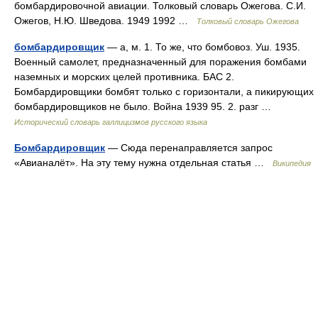
бомбардировочной авиации. Толковый словарь Ожегова. С.И.
Ожегов, Н.Ю. Шведова. 1949 1992 …
Толковый словарь Ожегова
бомбардировщик
— а, м. 1. То же, что бомбовоз. Уш. 1935.
Военный самолет, предназначенный для поражения бомбами
наземных и морских целей противника. БАС 2.
Бомбардировщики бомбят только с горизонтали, а пикирующих
бомбардировщиков не было. Война 1939 95. 2. разг …
Исторический словарь галлицизмов русского языка
Бомбардировщик
— Сюда перенаправляется запрос
«Авианалёт». На эту тему нужна отдельная статья …
Википедия