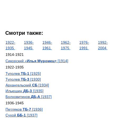
Смотри также:
1922-
1936-
1946-
1962-
1976-
1992-
1935
1945
1961
1975
1991
2004
1914-1921
Сикорский «
Илья Муромец»
[1914]
1922-1935
Туполев
ТБ-1
[1925]
Туполев
ТБ-3
[1930]
Архангельский
СБ
[1934]
Ильюшин
ДБ-3
[1935]
Болховитинов
ДБ-А
[1937]
1936-1945
Петляков
ТБ-7
[1936]
Сухой
ББ-1
[1937]