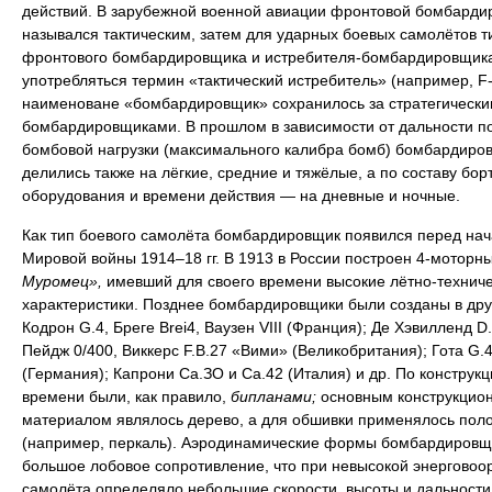
действий. В зарубежной военной авиации фронтовой бомбарди
назывался тактическим, затем для ударных боевых самолётов т
фронтового бомбардировщика и истребителя-бомбардировщика
употребляться термин «тактический истребитель» (например, F-
наименоване «бомбардировщик» сохранилось за стратегически
бомбардировщиками. В прошлом в зависимости от дальности п
бомбовой нагрузки (максимального калибра бомб) бомбардиро
делились также на лёгкие, средние и тяжёлые, а по составу бор
оборудования и времени действия — на дневные и ночные.
Как тип боевого самолёта бомбардировщик появился перед на
Мировой войны 1914–18 гг. В 1913 в России построен 4-моторн
Муромец»,
имевший для своего времени высокие лётно-технич
характеристики. Позднее бомбардировщики были созданы в дру
Кодрон G.4, Бреге Brei4, Ваузен VIII (Франция); Де Хэвилленд D.
Пейдж 0/400, Виккерс F.B.27 «Вими» (Великобритания); Гота G.4
(Германия); Капрони Са.ЗО и Са.42 (Италия) и др. По конструкци
времени были, как правило,
бипланами;
основным конструкцио
материалом являлось дерево, а для обшивки применялось пол
(например, перкаль). Аэродинамические формы бомбардировщ
большое лобовое сопротивление, что при невысокой энерговоо
самолёта определяло небольшие скорости, высоты и дальности 