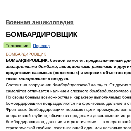
Военная энциклопедия
БОМБАРДИРОВЩИК
Толкование
Перевод
БОМБАРДИРОВЩИК
БОМБАРДИРОВЩИК, боевой самолёт, предназначенный для
авиационными бомбами, авиационными ракетами
и други
средствами наземных (подземных) и морских объектов про
также
минирования
с воздуха.
Состоит на вооружении
бомбардировочной авиации.
От других 
самолётов отличается наличием сложного
бомбардировочного 
По своим боевым возможностям и характеру выполняемых боев
бомбардировщики подразделяются на фронтовые, дальние и ст
Фронтовые бомбардировщики поражают цели преимущественно
оперативной глубине, обычно за пределами досягаемости истр
бомбардировщиков, дальние и стратегические — в оперативной
стратегической глубине, охватывающей один или несколько теа