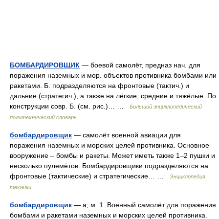
БОМБАРДИРОВЩИК
— боевой самолёт, предназ нач. для
поражения наземных и мор. объектов противника бомбами или
ракетами. Б. подразделяются на фронтовые (тактич.) и
дальние (стратегич.), а также на лёгкие, средние и тяжёлые. По
конструкции совр. Б. (см. рис.)… …
Большой энциклопедический
политехнический словарь
бомбардировщик
— самолёт военной авиации для
поражения наземных и морских целей противника. Основное
вооружение – бомбы и ракеты. Может иметь также 1–2 пушки и
несколько пулемётов. Бомбардировщики подразделяются на
фронтовые (тактические) и стратегические… …
Энциклопедия
техники
бомбардировщик
— а; м. 1. Военный самолёт для поражения
бомбами и ракетами наземных и морских целей противника.