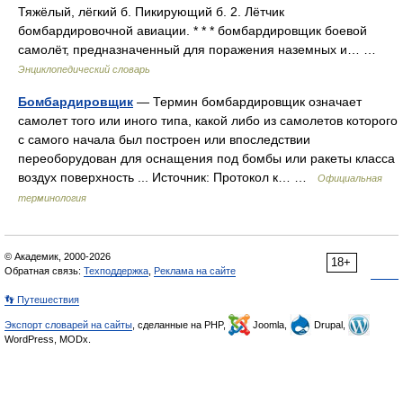
Тяжёлый, лёгкий б. Пикирующий б. 2. Лётчик
бомбардировочной авиации. * * * бомбардировщик боевой
самолёт, предназначенный для поражения наземных и… …
Энциклопедический словарь
Бомбардировщик
— Термин бомбардировщик означает
самолет того или иного типа, какой либо из самолетов которого
с самого начала был построен или впоследствии
переоборудован для оснащения под бомбы или ракеты класса
воздух поверхность ... Источник: Протокол к… …
Официальная
терминология
© Академик, 2000-2026
18+
Обратная связь:
Техподдержка
,
Реклама на сайте
👣 Путешествия
Экспорт словарей на сайты
, сделанные на PHP,
Joomla,
Drupal,
WordPress, MODx.