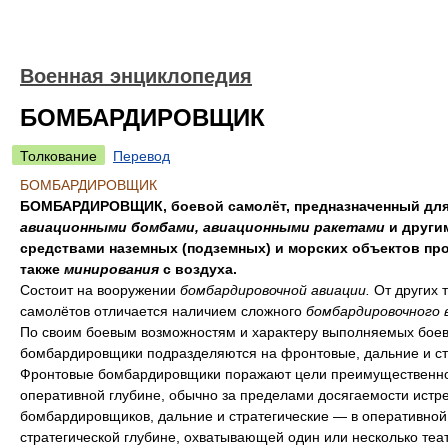
Военная энциклопедия
БОМБАРДИРОВЩИК
Толкование
Перевод
БОМБАРДИРОВЩИК
БОМБАРДИРОВЩИК, боевой самолёт, предназначенный для
авиационными бомбами, авиационными ракетами
и други
средствами наземных (подземных) и морских объектов про
также
минирования
с воздуха.
Состоит на вооружении
бомбардировочной авиации.
От других 
самолётов отличается наличием сложного
бомбардировочного 
По своим боевым возможностям и характеру выполняемых боев
бомбардировщики подразделяются на фронтовые, дальние и ст
Фронтовые бомбардировщики поражают цели преимущественно
оперативной глубине, обычно за пределами досягаемости истр
бомбардировщиков, дальние и стратегические — в оперативной
стратегической глубине, охватывающей один или несколько теа