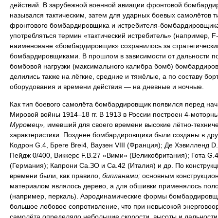
действий. В зарубежной военной авиации фронтовой бомбарди
назывался тактическим, затем для ударных боевых самолётов т
фронтового бомбардировщика и истребителя-бомбардировщика
употребляться термин «тактический истребитель» (например, F-
наименоване «бомбардировщик» сохранилось за стратегически
бомбардировщиками. В прошлом в зависимости от дальности п
бомбовой нагрузки (максимального калибра бомб) бомбардиро
делились также на лёгкие, средние и тяжёлые, а по составу бор
оборудования и времени действия — на дневные и ночные.
Как тип боевого самолёта бомбардировщик появился перед на
Мировой войны 1914–18 гг. В 1913 в России построен 4-моторн
Муромец»,
имевший для своего времени высокие лётно-технич
характеристики. Позднее бомбардировщики были созданы в дру
Кодрон G.4, Бреге Brei4, Ваузен VIII (Франция); Де Хэвилленд D.
Пейдж 0/400, Виккерс F.B.27 «Вими» (Великобритания); Гота G.4
(Германия); Капрони Са.ЗО и Са.42 (Италия) и др. По конструкци
времени были, как правило,
бипланами;
основным конструкцио
материалом являлось дерево, а для обшивки применялось пол
(например, перкаль). Аэродинамические формы бомбардировщ
большое лобовое сопротивление, что при невысокой энерговоо
самолёта определяло небольшие скорости, высоты и дальности 