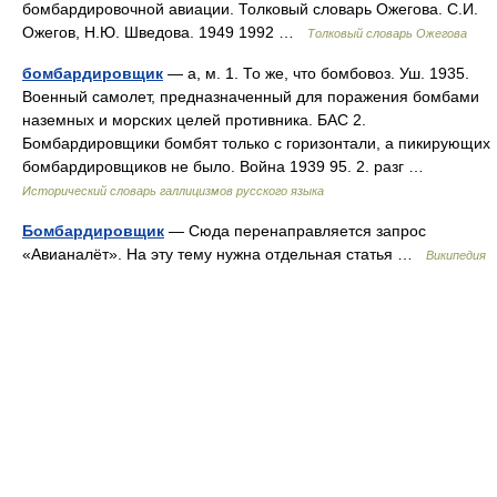
бомбардировочной авиации. Толковый словарь Ожегова. С.И.
Ожегов, Н.Ю. Шведова. 1949 1992 …
Толковый словарь Ожегова
бомбардировщик
— а, м. 1. То же, что бомбовоз. Уш. 1935.
Военный самолет, предназначенный для поражения бомбами
наземных и морских целей противника. БАС 2.
Бомбардировщики бомбят только с горизонтали, а пикирующих
бомбардировщиков не было. Война 1939 95. 2. разг …
Исторический словарь галлицизмов русского языка
Бомбардировщик
— Сюда перенаправляется запрос
«Авианалёт». На эту тему нужна отдельная статья …
Википедия