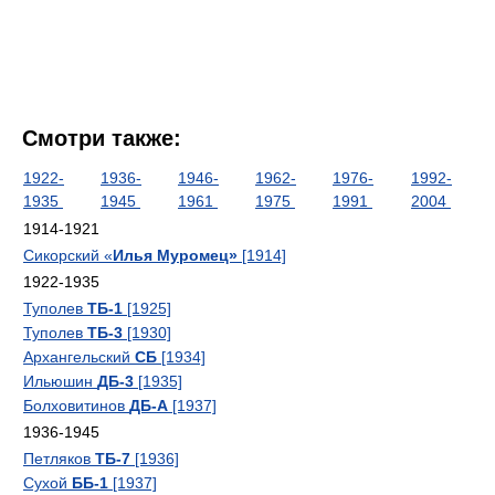
Смотри также:
1922-
1936-
1946-
1962-
1976-
1992-
1935
1945
1961
1975
1991
2004
1914-1921
Сикорский «
Илья Муромец»
[1914]
1922-1935
Туполев
ТБ-1
[1925]
Туполев
ТБ-3
[1930]
Архангельский
СБ
[1934]
Ильюшин
ДБ-3
[1935]
Болховитинов
ДБ-А
[1937]
1936-1945
Петляков
ТБ-7
[1936]
Сухой
ББ-1
[1937]