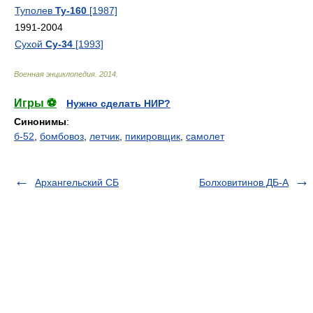
Туполев
Ту-160
[1987]
1991-2004
Сухой
Су-34
[1993]
Военная энциклопедия
.
2014
.
Игры ⚽
Нужно сделать НИР?
Синонимы
:
б-52
,
бомбовоз
,
летчик
,
пикировщик
,
самолет
Архангельский СБ
Болховитинов ДБ-А