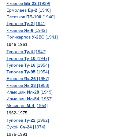
Яковлев
ББ-22
[1939]
Ермолаев
Ер-2
[1940]
Петляков
ПБ-100
[1940]
Туполев
Ту-2
[1941]
Яковлев
Як-6
[1942]
Поликарпов
У-2ВС
[1941]
1946-1961
Туполев
Ту-4
[1947]
Туполев
Ту-10
[1947]
Туполев
Ту-16
[1954]
Туполев
Ту-95
[1954]
Яковлев
Як-26
[1957]
Яковлев
Як-28
[1958]
Ильюшин
Ил-28
[1949]
Ильюшин
Ил-54
[1957]
Мясищев
М-4
[1954]
1962-1975
Туполев
Ту-22
[1962]
Сухой
Су-24
[1974]
1976-1991