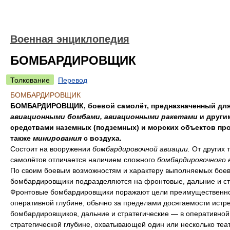
Военная энциклопедия
БОМБАРДИРОВЩИК
Толкование
Перевод
БОМБАРДИРОВЩИК
БОМБАРДИРОВЩИК, боевой самолёт, предназначенный для
авиационными бомбами, авиационными ракетами
и други
средствами наземных (подземных) и морских объектов про
также
минирования
с воздуха.
Состоит на вооружении
бомбардировочной авиации.
От других 
самолётов отличается наличием сложного
бомбардировочного 
По своим боевым возможностям и характеру выполняемых боев
бомбардировщики подразделяются на фронтовые, дальние и ст
Фронтовые бомбардировщики поражают цели преимущественно
оперативной глубине, обычно за пределами досягаемости истр
бомбардировщиков, дальние и стратегические — в оперативной
стратегической глубине, охватывающей один или несколько теа