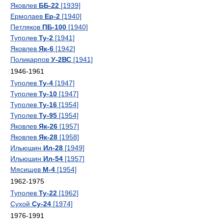
Яковлев
ББ-22
[1939]
Ермолаев
Ер-2
[1940]
Петляков
ПБ-100
[1940]
Туполев
Ту-2
[1941]
Яковлев
Як-6
[1942]
Поликарпов
У-2ВС
[1941]
1946-1961
Туполев
Ту-4
[1947]
Туполев
Ту-10
[1947]
Туполев
Ту-16
[1954]
Туполев
Ту-95
[1954]
Яковлев
Як-26
[1957]
Яковлев
Як-28
[1958]
Ильюшин
Ил-28
[1949]
Ильюшин
Ил-54
[1957]
Мясищев
М-4
[1954]
1962-1975
Туполев
Ту-22
[1962]
Сухой
Су-24
[1974]
1976-1991