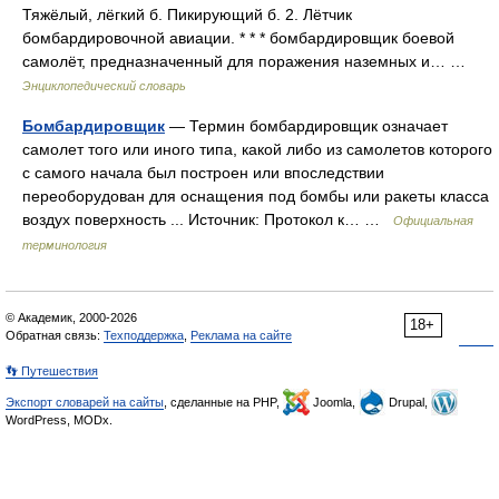
Тяжёлый, лёгкий б. Пикирующий б. 2. Лётчик
бомбардировочной авиации. * * * бомбардировщик боевой
самолёт, предназначенный для поражения наземных и… …
Энциклопедический словарь
Бомбардировщик
— Термин бомбардировщик означает
самолет того или иного типа, какой либо из самолетов которого
с самого начала был построен или впоследствии
переоборудован для оснащения под бомбы или ракеты класса
воздух поверхность ... Источник: Протокол к… …
Официальная
терминология
© Академик, 2000-2026
18+
Обратная связь:
Техподдержка
,
Реклама на сайте
👣 Путешествия
Экспорт словарей на сайты
, сделанные на PHP,
Joomla,
Drupal,
WordPress, MODx.