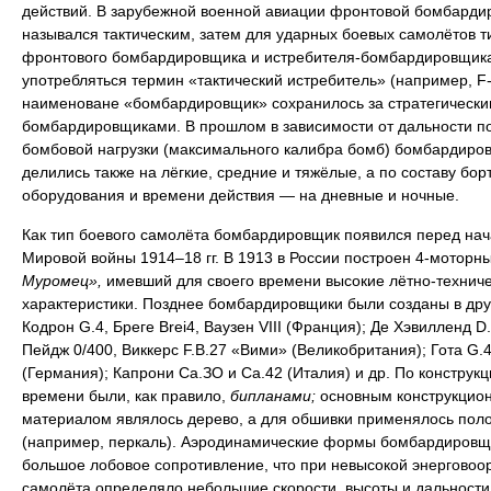
действий. В зарубежной военной авиации фронтовой бомбарди
назывался тактическим, затем для ударных боевых самолётов т
фронтового бомбардировщика и истребителя-бомбардировщика
употребляться термин «тактический истребитель» (например, F-
наименоване «бомбардировщик» сохранилось за стратегически
бомбардировщиками. В прошлом в зависимости от дальности п
бомбовой нагрузки (максимального калибра бомб) бомбардиро
делились также на лёгкие, средние и тяжёлые, а по составу бор
оборудования и времени действия — на дневные и ночные.
Как тип боевого самолёта бомбардировщик появился перед на
Мировой войны 1914–18 гг. В 1913 в России построен 4-моторн
Муромец»,
имевший для своего времени высокие лётно-технич
характеристики. Позднее бомбардировщики были созданы в дру
Кодрон G.4, Бреге Brei4, Ваузен VIII (Франция); Де Хэвилленд D.
Пейдж 0/400, Виккерс F.B.27 «Вими» (Великобритания); Гота G.4
(Германия); Капрони Са.ЗО и Са.42 (Италия) и др. По конструкци
времени были, как правило,
бипланами;
основным конструкцио
материалом являлось дерево, а для обшивки применялось пол
(например, перкаль). Аэродинамические формы бомбардировщ
большое лобовое сопротивление, что при невысокой энерговоо
самолёта определяло небольшие скорости, высоты и дальности 