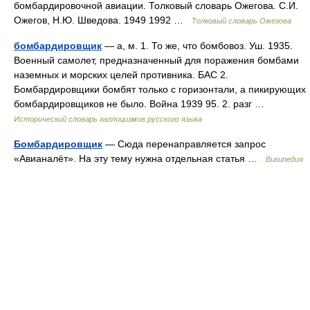
бомбардировочной авиации. Толковый словарь Ожегова. С.И.
Ожегов, Н.Ю. Шведова. 1949 1992 …
Толковый словарь Ожегова
бомбардировщик
— а, м. 1. То же, что бомбовоз. Уш. 1935.
Военный самолет, предназначенный для поражения бомбами
наземных и морских целей противника. БАС 2.
Бомбардировщики бомбят только с горизонтали, а пикирующих
бомбардировщиков не было. Война 1939 95. 2. разг …
Исторический словарь галлицизмов русского языка
Бомбардировщик
— Сюда перенаправляется запрос
«Авианалёт». На эту тему нужна отдельная статья …
Википедия