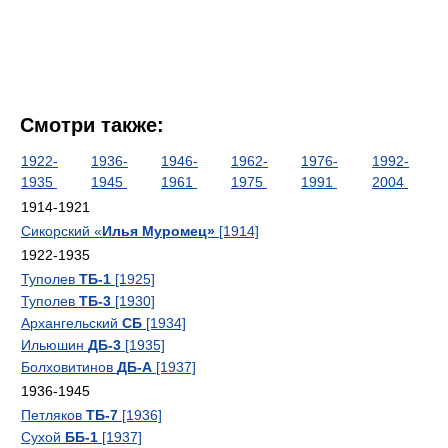
Смотри также:
1922-
1936-
1946-
1962-
1976-
1992-
1935
1945
1961
1975
1991
2004
1914-1921
Сикорский «
Илья Муромец»
[1914]
1922-1935
Туполев
ТБ-1
[1925]
Туполев
ТБ-3
[1930]
Архангельский
СБ
[1934]
Ильюшин
ДБ-3
[1935]
Болховитинов
ДБ-А
[1937]
1936-1945
Петляков
ТБ-7
[1936]
Сухой
ББ-1
[1937]