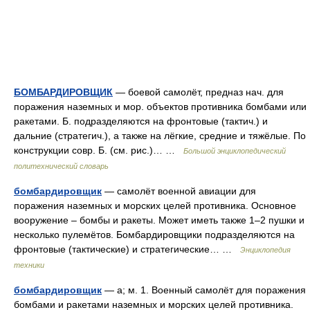
БОМБАРДИРОВЩИК
— боевой самолёт, предназ нач. для
поражения наземных и мор. объектов противника бомбами или
ракетами. Б. подразделяются на фронтовые (тактич.) и
дальние (стратегич.), а также на лёгкие, средние и тяжёлые. По
конструкции совр. Б. (см. рис.)… …
Большой энциклопедический
политехнический словарь
бомбардировщик
— самолёт военной авиации для
поражения наземных и морских целей противника. Основное
вооружение – бомбы и ракеты. Может иметь также 1–2 пушки и
несколько пулемётов. Бомбардировщики подразделяются на
фронтовые (тактические) и стратегические… …
Энциклопедия
техники
бомбардировщик
— а; м. 1. Военный самолёт для поражения
бомбами и ракетами наземных и морских целей противника.