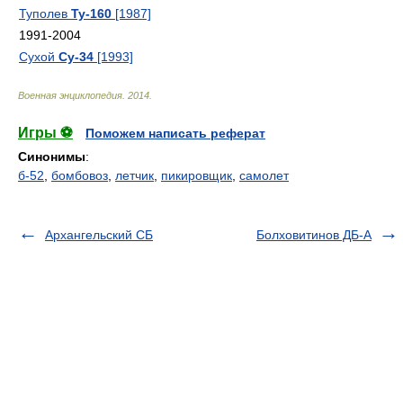
Туполев
Ту-160
[1987]
1991-2004
Сухой
Су-34
[1993]
Военная энциклопедия
.
2014
.
Игры ⚽
Поможем написать реферат
Синонимы
:
б-52
,
бомбовоз
,
летчик
,
пикировщик
,
самолет
Архангельский СБ
Болховитинов ДБ-А