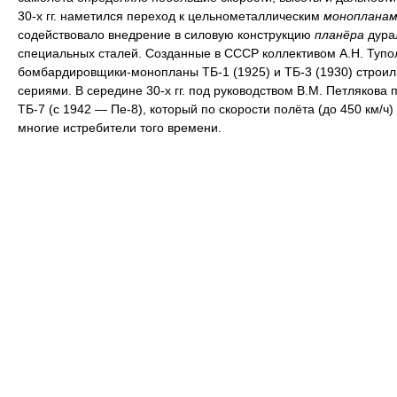
30-х гг. наметился переход к цельнометаллическим
монопланам
содействовало внедрение в силовую конструкцию
планёра
дура
специальных сталей. Созданные в СССР коллективом А.Н. Тупо
бомбардировщики-монопланы ТБ-1 (1925) и ТБ-3 (1930) строи
сериями. В середине 30-х гг. под руководством В.М. Петлякова 
ТБ-7 (с 1942 — Пе-8), который по скорости полёта (до 450 км/ч
многие истребители того времени.