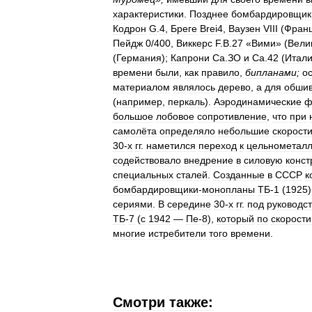
характеристики
.
Позднее
бомбардировщик
Кодрон
G
.
4
,
Бреге
Brei4
,
Ваузен
VIII
(
Фран
Пейдж
0
/
400
,
Виккерс
F
.
B
.
27
«
Вими
» (
Вели
(
Германия
);
Капрони
Са
.
ЗО
и
Са
.
42
(
Итал
времени
были
,
как
правило
,
бипланами
;
о
материалом
являлось
дерево
,
а
для
обшив
(
например
,
перкаль
).
Аэродинамические
ф
большое
лобовое
сопротивление
,
что
при
самолёта
определяло
небольшие
скорост
30
-
х
гг
.
наметился
переход
к
цельнометал
содействовало
внедрение
в
силовую
конст
специальных
сталей
.
Созданные
в
СССР
к
бомбардировщики
-
монопланы
ТБ
-
1
(
1925
сериями
.
В
середине
30
-
х
гг
.
под
руководс
ТБ
-
7
(
с
1942
—
Пе
-
8
),
который
по
скорости
многие
истребители
того
времени
.
Смотри
также: