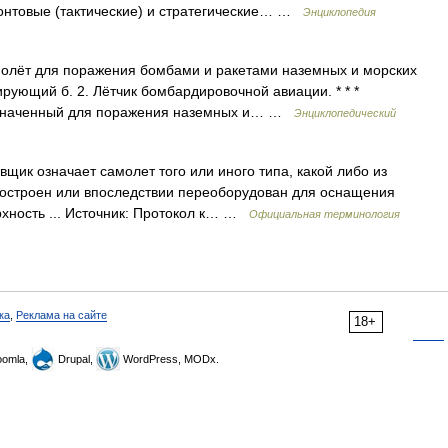
нтовые (тактические) и стратегические… …
Энциклопедия
молёт для поражения бомбами и ракетами наземных и морских
ирующий б. 2. Лётчик бомбардировочной авиации. * * *
азначенный для поражения наземных и… …
Энциклопедический
ик означает самолет того или иного типа, какой либо из
построен или впоследствии переоборудован для оснащения
рхность ... Источник: Протокол к… …
Официальная терминология
ка
,
Реклама на сайте
18+
omla,
Drupal,
WordPress, MODx.