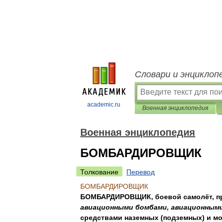
Словари и энциклоп
academic.ru
Военная энциклопедия
Военная энциклопедия
БОМБАРДИРОВЩИК
Толкование
Перевод
БОМБАРДИРОВЩИК
БОМБАРДИРОВЩИК
,
боевой
самолёт
,
п
авиационными
бомбами
,
авиационным
средствами
наземных
(
подземных
)
и
мо