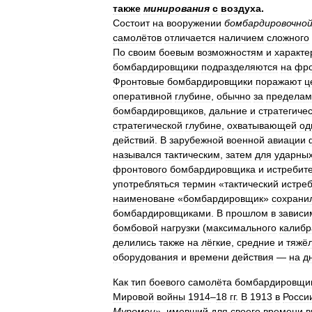
также
минирования
с
воздуха
.
Состоит
на
вооружении
бомбардировочно
самолётов
отличается
наличием
сложного
По
своим
боевым
возможностям
и
характе
бомбардировщики
подразделяются
на
фро
Фронтовые
бомбардировщики
поражают
ц
оперативной
глубине
,
обычно
за
пределам
бомбардировщиков
,
дальние
и
стратегиче
стратегической
глубине
,
охватывающей
од
действий
.
В
зарубежной
военной
авиации
назывался
тактическим
,
затем
для
ударны
фронтового
бомбардировщика
и
истребит
употребляться
термин
«
тактический
истре
наименоване
«
бомбардировщик
»
сохрани
бомбардировщиками
.
В
прошлом
в
зависи
бомбовой
нагрузки
(
максимального
калибр
делились
также
на
лёгкие
,
средние
и
тяжё
оборудования
и
времени
действия
—
на
д
Как
тип
боевого
самолёта
бомбардировщи
Мировой
войны
1914
–
18
гг
.
В
1913
в
Росси
Муромец
»,
имевший
для
своего
времени
в