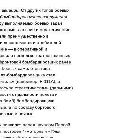
й
авиации
.
От
других
типов
боевых
бомбардировочного
вооружения
.
ру
выполняемых
боевых
задач
нтовые
,
дальние
и
стратегические
.
ели
преимущественно
в
и
досягаемости
истребителей
-
ские
—
в
оперативной
и
ин
или
несколько
театров
военных
фронтовой
бомбардировщик
ранее
х
боевых
самолётов
типа
еля
-
бомбардировщика
стал
битель
» (
например
,
F
-
111A
),
а
лось
за
стратегическими
(
дальними
)
мости
от
дальности
полёта
и
а
бомб
)
бомбардировщики
лые
,
а
по
составу
бортового
невные
и
ночные
.
к
появился
перед
началом
Первой
и
построен
4
-
моторный
«
Илья
ысокие
лётно
-
технические