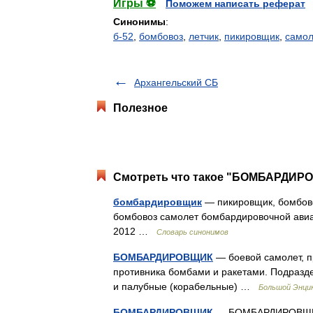
Игры ⚽
Поможем написать реферат
Синонимы
:
б-52
,
бомбовоз
,
летчик
,
пикировщик
,
самол
Архангельский СБ
Полезное
Смотреть что такое "БОМБАРДИРО
бомбардировщик
— пикировщик, бомбово
бомбовоз самолет бомбардировочной авиац
2012 …
Словарь синонимов
БОМБАРДИРОВЩИК
— боевой самолет, п
противника бомбами и ракетами. Подразде
и палубные (корабельные) …
Большой Энцик
БОМБАРДИРОВЩИК
— БОМБАРДИРОВЩИК, 