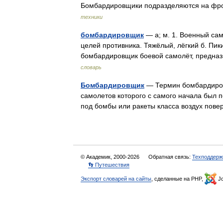
Бомбардировщики подразделяются на фро
техники
бомбардировщик
— а; м. 1. Военный са
целей противника. Тяжёлый, лёгкий б. Пик
бомбардировщик боевой самолёт, предн
словарь
Бомбардировщик
— Термин бомбардировщ
самолетов которого с самого начала был 
под бомбы или ракеты класса воздух пове
© Академик, 2000-2026
Обратная связь:
Техподдерж
👣 Путешествия
Экспорт словарей на сайты
, сделанные на PHP,
Jo