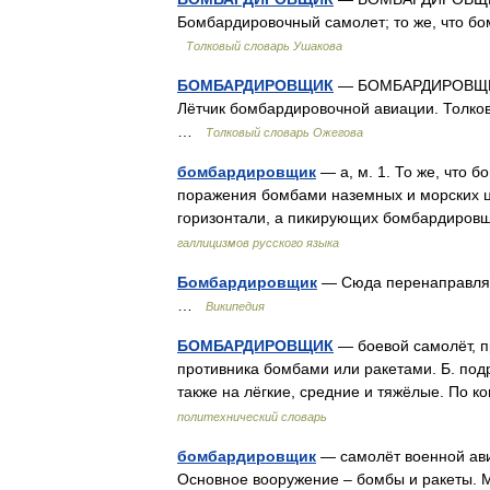
Бомбардировочный самолет; то же, что бо
Толковый словарь Ушакова
БОМБАРДИРОВЩИК
— БОМБАРДИРОВЩИК, 
Лётчик бомбардировочной авиации. Толков
…
Толковый словарь Ожегова
бомбардировщик
— а, м. 1. То же, что 
поражения бомбами наземных и морских ц
горизонтали, а пикирующих бомбардировщ
галлицизмов русского языка
Бомбардировщик
— Сюда перенаправляет
…
Википедия
БОМБАРДИРОВЩИК
— боевой самолёт, п
противника бомбами или ракетами. Б. подр
также на лёгкие, средние и тяжёлые. По к
политехнический словарь
бомбардировщик
— самолёт военной ави
Основное вооружение – бомбы и ракеты. М