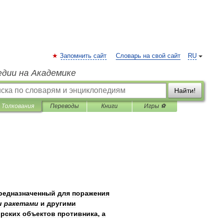
Запомнить сайт
Словарь на свой сайт
RU
едии на Академике
Найти!
Толкования
Переводы
Книги
Игры ⚽
редназначенный
для
поражения
и
ракетами
и
другими
рских
объектов
противника
,
а