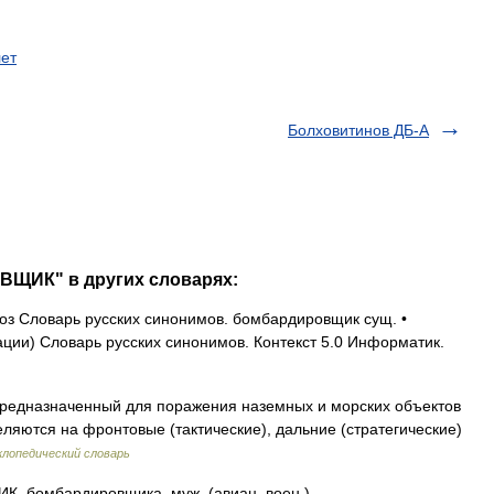
ет
Болховитинов ДБ-А
ВЩИК" в других словарях:
з Словарь русских синонимов. бомбардировщик сущ. •
ии) Словарь русских синонимов. Контекст 5.0 Информатик.
редназначенный для поражения наземных и морских объектов
ляются на фронтовые (тактические), дальние (стратегические)
лопедический словарь
бомбардировщика, муж. (авиац. воен.).