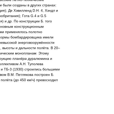
и
были
созданы
в
других
странах:
ция
);
Де
Хэвилленд
D
.
H
.
4
,
Хэндл
и
кобритания
);
Гота
G
.
4
и
G
.
5
ия
)
и
др
.
По
конструкции
Б
.
того
сновным
конструкционным
ки
применялось
полотно
ормы
бомбардировщика
имели
невысокой
энерговооружённости
и
,
высоты
и
дальности
полёта
.
В
20
–
лическим
монопланам
.
Этому
рукцию
планёра
дуралюмина
и
оллективом
А
.
Н
.
Туполева
)
и
ТБ
-
3
(
1930
)
строились
большими
твом
В
.
М
.
Петлякова
построен
Б
.
полёта
(
до
450
км
/
ч
)
превосходил