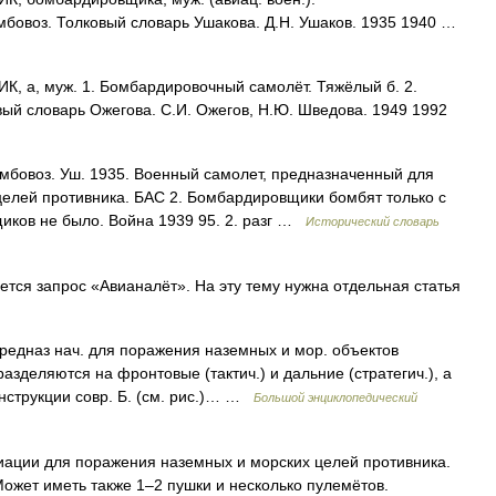
мбовоз. Толковый словарь Ушакова. Д.Н. Ушаков. 1935 1940 …
а, муж. 1. Бомбардировочный самолёт. Тяжёлый б. 2.
ый словарь Ожегова. С.И. Ожегов, Н.Ю. Шведова. 1949 1992
бомбовоз. Уш. 1935. Военный самолет, предназначенный для
елей противника. БАС 2. Бомбардировщики бомбят только с
иков не было. Война 1939 95. 2. разг …
Исторический словарь
ся запрос «Авианалёт». На эту тему нужна отдельная статья
редназ нач. для поражения наземных и мор. объектов
азделяются на фронтовые (тактич.) и дальние (стратегич.), а
онструкции совр. Б. (см. рис.)… …
Большой энциклопедический
ации для поражения наземных и морских целей противника.
ожет иметь также 1–2 пушки и несколько пулемётов.