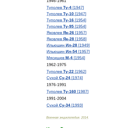
1946
-
1961
Туполев
Ту
-
4
[
1947
]
Туполев
Ту
-
10
[
1947
]
Туполев
Ту
-
16
[
1954
]
Туполев
Ту
-
95
[
1954
]
Яковлев
Як
-
26
[
1957
]
Яковлев
Як
-
28
[
1958
]
Ильюшин
Ил
-
28
[
1949
]
Ильюшин
Ил
-
54
[
1957
]
Мясищев
М
-
4
[
1954
]
1962
-
1975
Туполев
Ту
-
22
[
1962
]
Сухой
Су
-
24
[
1974
]
1976
-
1991
Туполев
Ту
-
160
[
1987
]
1991
-
2004
Сухой
Су
-
34
[
1993
]
Военная
энциклопедия
.
2014
.