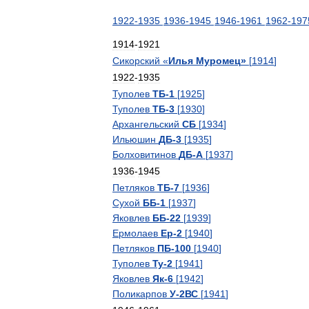
1922
-
1935
1936
-
1945
1946
-
1961
1962
-
197
1914
-
1921
Сикорский
«
Илья
Муромец
»
[
1914
]
1922
-
1935
Туполев
ТБ
-
1
[
1925
]
Туполев
ТБ
-
3
[
1930
]
Архангельский
СБ
[
1934
]
Ильюшин
ДБ
-
3
[
1935
]
Болховитинов
ДБ
-
А
[
1937
]
1936
-
1945
Петляков
ТБ
-
7
[
1936
]
Сухой
ББ
-
1
[
1937
]
Яковлев
ББ
-
22
[
1939
]
Ермолаев
Ер
-
2
[
1940
]
Петляков
ПБ
-
100
[
1940
]
Туполев
Ту
-
2
[
1941
]
Яковлев
Як
-
6
[
1942
]
Поликарпов
У
-
2ВС
[
1941
]