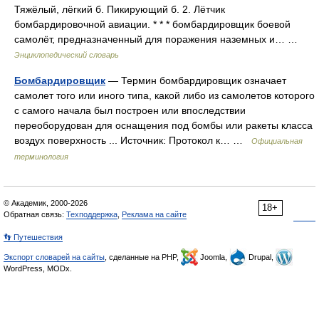
Тяжёлый, лёгкий б. Пикирующий б. 2. Лётчик
бомбардировочной авиации. * * * бомбардировщик боевой
самолёт, предназначенный для поражения наземных и… …
Энциклопедический словарь
Бомбардировщик
— Термин бомбардировщик означает
самолет того или иного типа, какой либо из самолетов которого
с самого начала был построен или впоследствии
переоборудован для оснащения под бомбы или ракеты класса
воздух поверхность ... Источник: Протокол к… …
Официальная
терминология
© Академик, 2000-2026
18+
Обратная связь:
Техподдержка
,
Реклама на сайте
👣 Путешествия
Экспорт словарей на сайты
, сделанные на PHP,
Joomla,
Drupal,
WordPress, MODx.