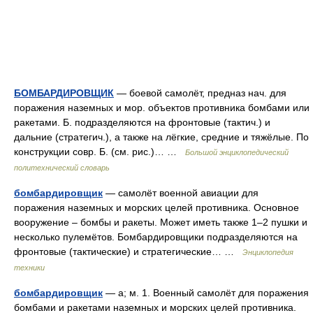
БОМБАРДИРОВЩИК
— боевой самолёт, предназ нач. для
поражения наземных и мор. объектов противника бомбами или
ракетами. Б. подразделяются на фронтовые (тактич.) и
дальние (стратегич.), а также на лёгкие, средние и тяжёлые. По
конструкции совр. Б. (см. рис.)… …
Большой энциклопедический
политехнический словарь
бомбардировщик
— самолёт военной авиации для
поражения наземных и морских целей противника. Основное
вооружение – бомбы и ракеты. Может иметь также 1–2 пушки и
несколько пулемётов. Бомбардировщики подразделяются на
фронтовые (тактические) и стратегические… …
Энциклопедия
техники
бомбардировщик
— а; м. 1. Военный самолёт для поражения
бомбами и ракетами наземных и морских целей противника.