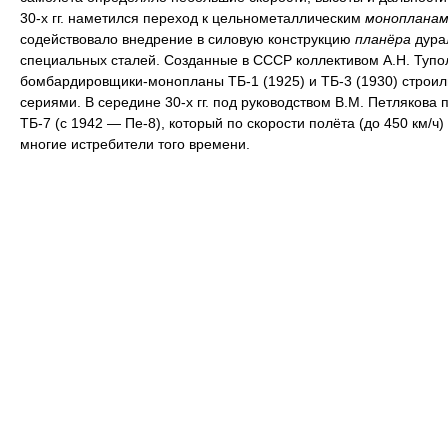
30-х гг. наметился переход к цельнометаллическим
монопланам
содействовало внедрение в силовую конструкцию
планёра
дура
специальных сталей. Созданные в СССР коллективом А.Н. Тупо
бомбардировщики-монопланы ТБ-1 (1925) и ТБ-3 (1930) строи
сериями. В середине 30-х гг. под руководством В.М. Петлякова 
ТБ-7 (с 1942 — Пе-8), который по скорости полёта (до 450 км/ч
многие истребители того времени.