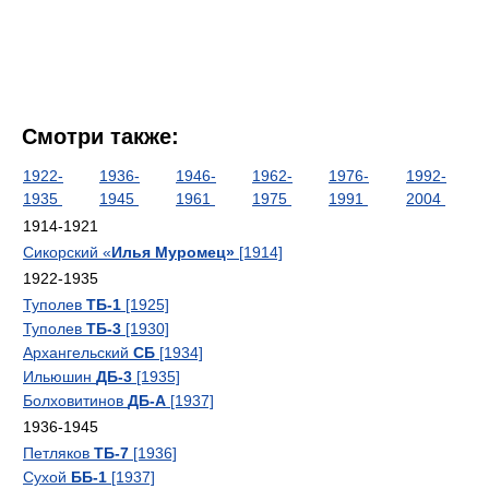
Смотри также:
1922-
1936-
1946-
1962-
1976-
1992-
1935
1945
1961
1975
1991
2004
1914-1921
Сикорский «
Илья Муромец»
[1914]
1922-1935
Туполев
ТБ-1
[1925]
Туполев
ТБ-3
[1930]
Архангельский
СБ
[1934]
Ильюшин
ДБ-3
[1935]
Болховитинов
ДБ-А
[1937]
1936-1945
Петляков
ТБ-7
[1936]
Сухой
ББ-1
[1937]