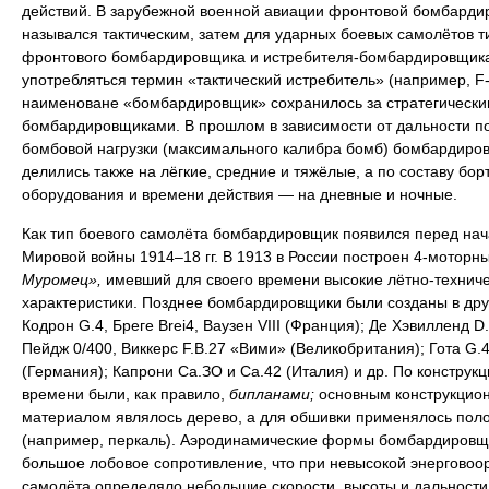
действий. В зарубежной военной авиации фронтовой бомбарди
назывался тактическим, затем для ударных боевых самолётов т
фронтового бомбардировщика и истребителя-бомбардировщика
употребляться термин «тактический истребитель» (например, F-
наименоване «бомбардировщик» сохранилось за стратегически
бомбардировщиками. В прошлом в зависимости от дальности п
бомбовой нагрузки (максимального калибра бомб) бомбардиро
делились также на лёгкие, средние и тяжёлые, а по составу бор
оборудования и времени действия — на дневные и ночные.
Как тип боевого самолёта бомбардировщик появился перед на
Мировой войны 1914–18 гг. В 1913 в России построен 4-моторн
Муромец»,
имевший для своего времени высокие лётно-технич
характеристики. Позднее бомбардировщики были созданы в дру
Кодрон G.4, Бреге Brei4, Ваузен VIII (Франция); Де Хэвилленд D.
Пейдж 0/400, Виккерс F.B.27 «Вими» (Великобритания); Гота G.4
(Германия); Капрони Са.ЗО и Са.42 (Италия) и др. По конструкци
времени были, как правило,
бипланами;
основным конструкцио
материалом являлось дерево, а для обшивки применялось пол
(например, перкаль). Аэродинамические формы бомбардировщ
большое лобовое сопротивление, что при невысокой энерговоо
самолёта определяло небольшие скорости, высоты и дальности 