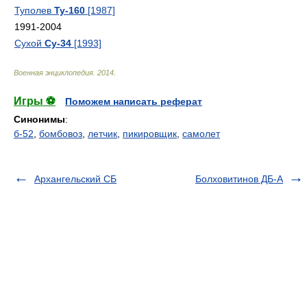
Туполев
Ту-160
[1987]
1991-2004
Сухой
Су-34
[1993]
Военная энциклопедия
.
2014
.
Игры ⚽
Поможем написать реферат
Синонимы
:
б-52
,
бомбовоз
,
летчик
,
пикировщик
,
самолет
Архангельский СБ
Болховитинов ДБ-А