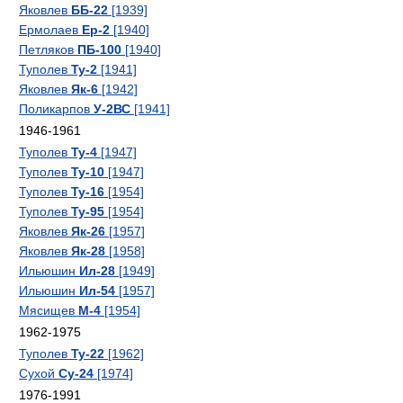
Яковлев
ББ-22
[1939]
Ермолаев
Ер-2
[1940]
Петляков
ПБ-100
[1940]
Туполев
Ту-2
[1941]
Яковлев
Як-6
[1942]
Поликарпов
У-2ВС
[1941]
1946-1961
Туполев
Ту-4
[1947]
Туполев
Ту-10
[1947]
Туполев
Ту-16
[1954]
Туполев
Ту-95
[1954]
Яковлев
Як-26
[1957]
Яковлев
Як-28
[1958]
Ильюшин
Ил-28
[1949]
Ильюшин
Ил-54
[1957]
Мясищев
М-4
[1954]
1962-1975
Туполев
Ту-22
[1962]
Сухой
Су-24
[1974]
1976-1991