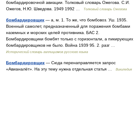
бомбардировочной авиации. Толковый словарь Ожегова. С.И.
Ожегов, Н.Ю. Шведова. 1949 1992 …
Толковый словарь Ожегова
бомбардировщик
— а, м. 1. То же, что бомбовоз. Уш. 1935.
Военный самолет, предназначенный для поражения бомбами
наземных и морских целей противника. БАС 2.
Бомбардировщики бомбят только с горизонтали, а пикирующих
бомбардировщиков не было. Война 1939 95. 2. разг …
Исторический словарь галлицизмов русского языка
Бомбардировщик
— Сюда перенаправляется запрос
«Авианалёт». На эту тему нужна отдельная статья …
Википедия