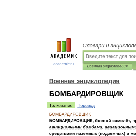
Словари и энциклоп
academic.ru
Военная энциклопедия
Военная энциклопедия
БОМБАРДИРОВЩИК
Толкование
Перевод
БОМБАРДИРОВЩИК
БОМБАРДИРОВЩИК
,
боевой
самолёт
,
п
авиационными
бомбами
,
авиационным
средствами
наземных
(
подземных
)
и
мо