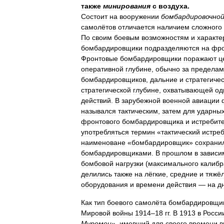
также
минирования
с
воздуха
.
Состоит
на
вооружении
бомбардировочно
самолётов
отличается
наличием
сложного
По
своим
боевым
возможностям
и
характе
бомбардировщики
подразделяются
на
фро
Фронтовые
бомбардировщики
поражают
ц
оперативной
глубине
,
обычно
за
пределам
бомбардировщиков
,
дальние
и
стратегиче
стратегической
глубине
,
охватывающей
од
действий
.
В
зарубежной
военной
авиации
назывался
тактическим
,
затем
для
ударны
фронтового
бомбардировщика
и
истребит
употребляться
термин
«
тактический
истре
наименоване
«
бомбардировщик
»
сохрани
бомбардировщиками
.
В
прошлом
в
зависи
бомбовой
нагрузки
(
максимального
калибр
делились
также
на
лёгкие
,
средние
и
тяжё
оборудования
и
времени
действия
—
на
д
Как
тип
боевого
самолёта
бомбардировщи
Мировой
войны
1914
–
18
гг
.
В
1913
в
Росси
Муромец
»,
имевший
для
своего
времени
в