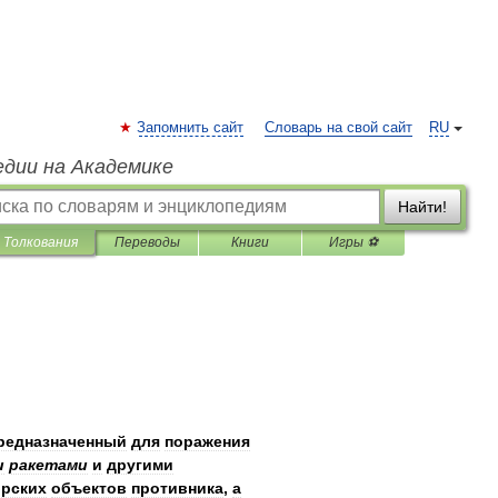
Запомнить сайт
Словарь на свой сайт
RU
едии на Академике
Найти!
Толкования
Переводы
Книги
Игры ⚽
редназначенный
для
поражения
и
ракетами
и
другими
рских
объектов
противника
,
а