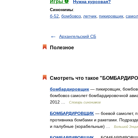
Игры ⚽
Нужна курсовая?
Синонимы
:
б-52
,
бомбовоз
,
летчик
,
пикировщик
,
самол
Архангельский СБ
Полезное
Смотреть что такое "БОМБАРДИРО
бомбардировщик
— пикировщик, бомбово
бомбовоз самолет бомбардировочной авиац
2012 …
Словарь синонимов
БОМБАРДИРОВЩИК
— боевой самолет, п
противника бомбами и ракетами. Подразде
и палубные (корабельные) …
Большой Энцик
БОМБАРДИРОВЩИК
— БОМБАРДИРОВЩИК, 