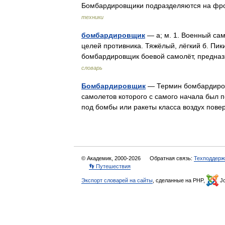
Бомбардировщики подразделяются на фро
техники
бомбардировщик
— а; м. 1. Военный са
целей противника. Тяжёлый, лёгкий б. Пик
бомбардировщик боевой самолёт, предн
словарь
Бомбардировщик
— Термин бомбардировщ
самолетов которого с самого начала был 
под бомбы или ракеты класса воздух пове
© Академик, 2000-2026
Обратная связь:
Техподдерж
👣 Путешествия
Экспорт словарей на сайты
, сделанные на PHP,
Jo