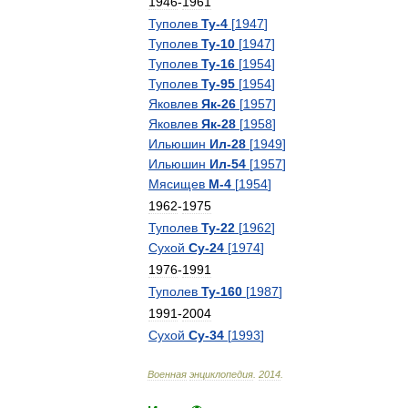
1946
-
1961
Туполев
Ту
-
4
[
1947
]
Туполев
Ту
-
10
[
1947
]
Туполев
Ту
-
16
[
1954
]
Туполев
Ту
-
95
[
1954
]
Яковлев
Як
-
26
[
1957
]
Яковлев
Як
-
28
[
1958
]
Ильюшин
Ил
-
28
[
1949
]
Ильюшин
Ил
-
54
[
1957
]
Мясищев
М
-
4
[
1954
]
1962
-
1975
Туполев
Ту
-
22
[
1962
]
Сухой
Су
-
24
[
1974
]
1976
-
1991
Туполев
Ту
-
160
[
1987
]
1991
-
2004
Сухой
Су
-
34
[
1993
]
Военная
энциклопедия
.
2014
.