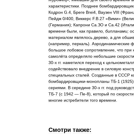
характеристики
.
Позднее
бомбардировщик
Кодрон
G
.
4
,
Бреге
Brei4
,
Ваузен
VIII
(
Фран
Пейдж
0
/
400
,
Виккерс
F
.
B
.
27
«
Вими
» (
Вели
(
Германия
);
Капрони
Са
.
ЗО
и
Са
.
42
(
Итал
времени
были
,
как
правило
,
бипланами
;
о
материалом
являлось
дерево
,
а
для
обшив
(
например
,
перкаль
).
Аэродинамические
ф
большое
лобовое
сопротивление
,
что
при
самолёта
определяло
небольшие
скорост
30
-
х
гг
.
наметился
переход
к
цельнометал
содействовало
внедрение
в
силовую
конст
специальных
сталей
.
Созданные
в
СССР
к
бомбардировщики
-
монопланы
ТБ
-
1
(
1925
сериями
.
В
середине
30
-
х
гг
.
под
руководс
ТБ
-
7
(
с
1942
—
Пе
-
8
),
который
по
скорости
многие
истребители
того
времени
.
Смотри
также: