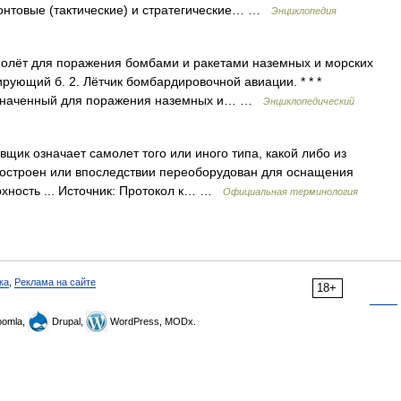
нтовые (тактические) и стратегические… …
Энциклопедия
молёт для поражения бомбами и ракетами наземных и морских
ирующий б. 2. Лётчик бомбардировочной авиации. * * *
азначенный для поражения наземных и… …
Энциклопедический
ик означает самолет того или иного типа, какой либо из
построен или впоследствии переоборудован для оснащения
рхность ... Источник: Протокол к… …
Официальная терминология
ка
,
Реклама на сайте
18+
omla,
Drupal,
WordPress, MODx.