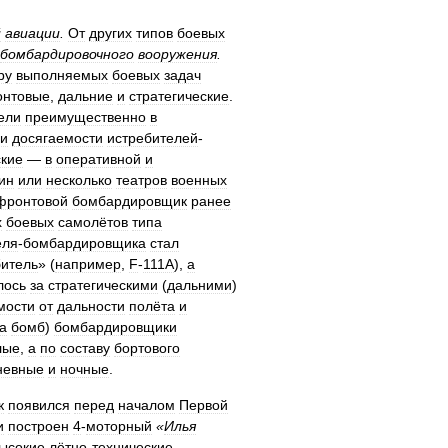
й
авиации
.
От
других
типов
боевых
бомбардировочного
вооружения
.
ру
выполняемых
боевых
задач
нтовые
,
дальние
и
стратегические
.
ели
преимущественно
в
и
досягаемости
истребителей
-
ские
—
в
оперативной
и
ин
или
несколько
театров
военных
фронтовой
бомбардировщик
ранее
х
боевых
самолётов
типа
еля
-
бомбардировщика
стал
битель
» (
например
,
F
-
111A
),
а
лось
за
стратегическими
(
дальними
)
мости
от
дальности
полёта
и
а
бомб
)
бомбардировщики
лые
,
а
по
составу
бортового
невные
и
ночные
.
к
появился
перед
началом
Первой
и
построен
4
-
моторный
«
Илья
ысокие
лётно
-
технические