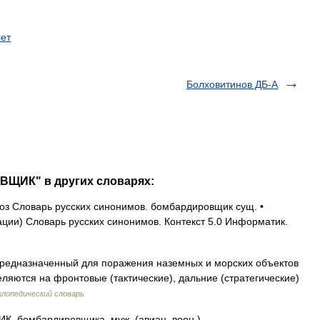
ет
Болховитинов ДБ-А
ВЩИК" в других словарях:
з Словарь русских синонимов. бомбардировщик сущ. •
ии) Словарь русских синонимов. Контекст 5.0 Информатик.
редназначенный для поражения наземных и морских объектов
ляются на фронтовые (тактические), дальние (стратегические)
лопедический словарь
бомбардировщика, муж. (авиац. воен.).