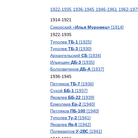
1922
-
1935
1936
-
1945
1946
-
1961
1962
-
197
1914
-
1921
Сикорский
«
Илья
Муромец
»
[
1914
]
1922
-
1935
Туполев
ТБ
-
1
[
1925
]
Туполев
ТБ
-
3
[
1930
]
Архангельский
СБ
[
1934
]
Ильюшин
ДБ
-
3
[
1935
]
Болховитинов
ДБ
-
А
[
1937
]
1936
-
1945
Петляков
ТБ
-
7
[
1936
]
Сухой
ББ
-
1
[
1937
]
Яковлев
ББ
-
22
[
1939
]
Ермолаев
Ер
-
2
[
1940
]
Петляков
ПБ
-
100
[
1940
]
Туполев
Ту
-
2
[
1941
]
Яковлев
Як
-
6
[
1942
]
Поликарпов
У
-
2ВС
[
1941
]