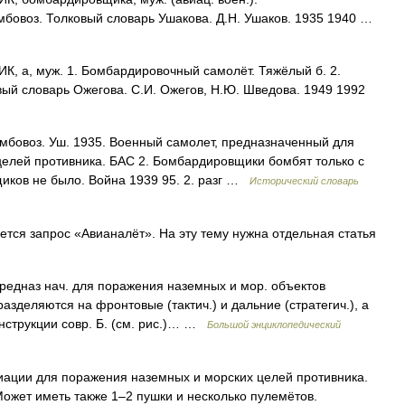
мбовоз. Толковый словарь Ушакова. Д.Н. Ушаков. 1935 1940 …
а, муж. 1. Бомбардировочный самолёт. Тяжёлый б. 2.
ый словарь Ожегова. С.И. Ожегов, Н.Ю. Шведова. 1949 1992
бомбовоз. Уш. 1935. Военный самолет, предназначенный для
елей противника. БАС 2. Бомбардировщики бомбят только с
иков не было. Война 1939 95. 2. разг …
Исторический словарь
ся запрос «Авианалёт». На эту тему нужна отдельная статья
редназ нач. для поражения наземных и мор. объектов
азделяются на фронтовые (тактич.) и дальние (стратегич.), а
онструкции совр. Б. (см. рис.)… …
Большой энциклопедический
ации для поражения наземных и морских целей противника.
ожет иметь также 1–2 пушки и несколько пулемётов.