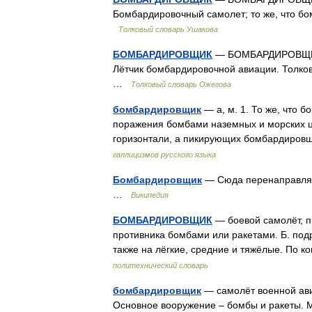
Бомбардировочный самолет; то же, что бо
Толковый словарь Ушакова
БОМБАРДИРОВЩИК
— БОМБАРДИРОВЩИК, 
Лётчик бомбардировочной авиации. Толков
…
Толковый словарь Ожегова
бомбардировщик
— а, м. 1. То же, что 
поражения бомбами наземных и морских ц
горизонтали, а пикирующих бомбардировщ
галлицизмов русского языка
Бомбардировщик
— Сюда перенаправляет
…
Википедия
БОМБАРДИРОВЩИК
— боевой самолёт, п
противника бомбами или ракетами. Б. подр
также на лёгкие, средние и тяжёлые. По к
политехнический словарь
бомбардировщик
— самолёт военной ави
Основное вооружение – бомбы и ракеты. М