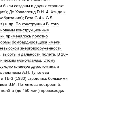
и
были
созданы
в
других
странах:
ция
);
Де
Хэвилленд
D
.
H
.
4
,
Хэндл
и
кобритания
);
Гота
G
.
4
и
G
.
5
ия
)
и
др
.
По
конструкции
Б
.
того
сновным
конструкционным
ки
применялось
полотно
ормы
бомбардировщика
имели
невысокой
энерговооружённости
и
,
высоты
и
дальности
полёта
.
В
20
–
лическим
монопланам
.
Этому
рукцию
планёра
дуралюмина
и
оллективом
А
.
Н
.
Туполева
)
и
ТБ
-
3
(
1930
)
строились
большими
твом
В
.
М
.
Петлякова
построен
Б
.
полёта
(
до
450
км
/
ч
)
превосходил