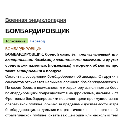
Военная энциклопедия
БОМБАРДИРОВЩИК
Толкование
Перевод
БОМБАРДИРОВЩИК
БОМБАРДИРОВЩИК, боевой самолёт, предназначенный для
авиационными бомбами, авиационными ракетами
и други
средствами наземных (подземных) и морских объектов про
также
минирования
с воздуха.
Состоит на вооружении
бомбардировочной авиации.
От других 
самолётов отличается наличием сложного
бомбардировочного 
По своим боевым возможностям и характеру выполняемых боев
бомбардировщики подразделяются на фронтовые, дальние и ст
Фронтовые бомбардировщики поражают цели преимущественно
оперативной глубине, обычно за пределами досягаемости истр
бомбардировщиков, дальние и стратегические — в оперативной
стратегической глубине, охватывающей один или несколько теа