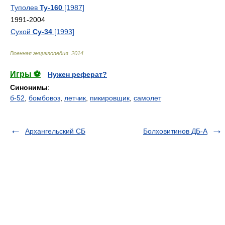
Туполев
Ту-160
[1987]
1991-2004
Сухой
Су-34
[1993]
Военная энциклопедия
.
2014
.
Игры ⚽
Нужен реферат?
Синонимы
:
б-52
,
бомбовоз
,
летчик
,
пикировщик
,
самолет
Архангельский СБ
Болховитинов ДБ-А