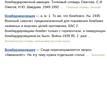
бомбардировочной авиации. Толковый словарь Ожегова. С.И.
Ожегов, Н.Ю. Шведова. 1949 1992 …
Толковый словарь Ожегова
бомбардировщик
— а, м. 1. То же, что бомбовоз. Уш. 1935.
Военный самолет, предназначенный для поражения бомбами
наземных и морских целей противника. БАС 2.
Бомбардировщики бомбят только с горизонтали, а пикирующих
бомбардировщиков не было. Война 1939 95. 2. разг …
Исторический словарь галлицизмов русского языка
Бомбардировщик
— Сюда перенаправляется запрос
«Авианалёт». На эту тему нужна отдельная статья …
Википедия