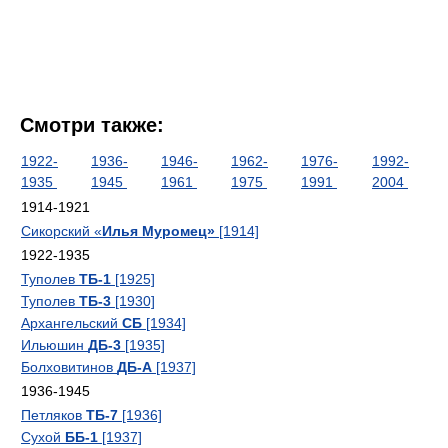
Смотри также:
1922-
1936-
1946-
1962-
1976-
1992-
1935
1945
1961
1975
1991
2004
1914-1921
Сикорский «
Илья Муромец»
[1914]
1922-1935
Туполев
ТБ-1
[1925]
Туполев
ТБ-3
[1930]
Архангельский
СБ
[1934]
Ильюшин
ДБ-3
[1935]
Болховитинов
ДБ-А
[1937]
1936-1945
Петляков
ТБ-7
[1936]
Сухой
ББ-1
[1937]