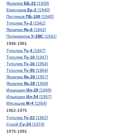
Яковлев
ББ-22
[1939]
Ермолаев
Ер-2
[1940]
Петляков
ПБ-100
[1940]
Туполев
Ту-2
[1941]
Яковлев
Як-6
[1942]
Поликарпов
У-2ВС
[1941]
1946-1961
Туполев
Ту-4
[1947]
Туполев
Ту-10
[1947]
Туполев
Ту-16
[1954]
Туполев
Ту-95
[1954]
Яковлев
Як-26
[1957]
Яковлев
Як-28
[1958]
Ильюшин
Ил-28
[1949]
Ильюшин
Ил-54
[1957]
Мясищев
М-4
[1954]
1962-1975
Туполев
Ту-22
[1962]
Сухой
Су-24
[1974]
1976-1991