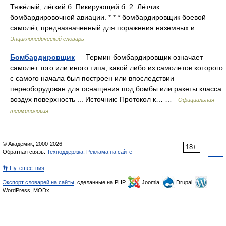
Тяжёлый, лёгкий б. Пикирующий б. 2. Лётчик
бомбардировочной авиации. * * * бомбардировщик боевой
самолёт, предназначенный для поражения наземных и… …
Энциклопедический словарь
Бомбардировщик
— Термин бомбардировщик означает
самолет того или иного типа, какой либо из самолетов которого
с самого начала был построен или впоследствии
переоборудован для оснащения под бомбы или ракеты класса
воздух поверхность ... Источник: Протокол к… …
Официальная
терминология
© Академик, 2000-2026
18+
Обратная связь:
Техподдержка
,
Реклама на сайте
👣 Путешествия
Экспорт словарей на сайты
, сделанные на PHP,
Joomla,
Drupal,
WordPress, MODx.