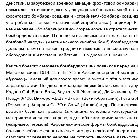
действий. В зарубежной военной авиации фронтовой бомбарди
назывался тактическим, затем для ударных боевых самолётов т
фронтового бомбардировщика и истребителя-бомбардировщика
употребляться термин «тактический истребитель» (например, F-
наименоване «бомбардировщик» сохранилось за стратегически
бомбардировщиками. В прошлом в зависимости от дальности п
бомбовой нагрузки (максимального калибра бомб) бомбардиро
делились также на лёгкие, средние и тяжёлые, а по составу бор
оборудования и времени действия — на дневные и ночные.
Как тип боевого самолёта бомбардировщик появился перед на
Мировой войны 1914–18 гг. В 1913 в России построен 4-моторн
Муромец»,
имевший для своего времени высокие лётно-технич
характеристики. Позднее бомбардировщики были созданы в дру
Кодрон G.4, Бреге Brei4, Ваузен VIII (Франция); Де Хэвилленд D.
Пейдж 0/400, Виккерс F.B.27 «Вими» (Великобритания); Гота G.4
(Германия); Капрони Са.ЗО и Са.42 (Италия) и др. По конструкци
времени были, как правило,
бипланами;
основным конструкцио
материалом являлось дерево, а для обшивки применялось пол
(например, перкаль). Аэродинамические формы бомбардировщ
большое лобовое сопротивление, что при невысокой энерговоо
самолёта определяло небольшие скорости, высоты и дальности 