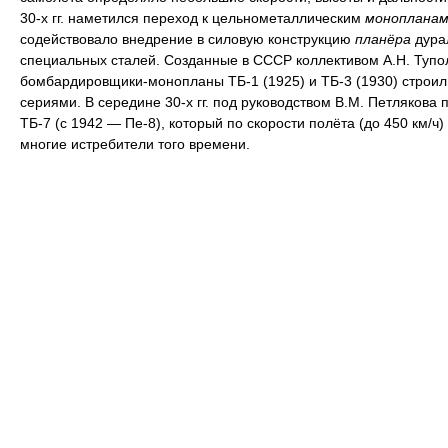
30-х гг. наметился переход к цельнометаллическим
монопланам
содействовало внедрение в силовую конструкцию
планёра
дура
специальных сталей. Созданные в СССР коллективом А.Н. Тупо
бомбардировщики-монопланы ТБ-1 (1925) и ТБ-3 (1930) строи
сериями. В середине 30-х гг. под руководством В.М. Петлякова 
ТБ-7 (с 1942 — Пе-8), который по скорости полёта (до 450 км/ч
многие истребители того времени.