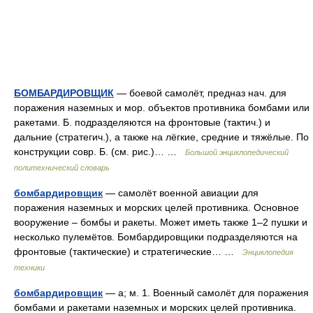
БОМБАРДИРОВЩИК
— боевой самолёт, предназ нач. для
поражения наземных и мор. объектов противника бомбами или
ракетами. Б. подразделяются на фронтовые (тактич.) и
дальние (стратегич.), а также на лёгкие, средние и тяжёлые. По
конструкции совр. Б. (см. рис.)… …
Большой энциклопедический
политехнический словарь
бомбардировщик
— самолёт военной авиации для
поражения наземных и морских целей противника. Основное
вооружение – бомбы и ракеты. Может иметь также 1–2 пушки и
несколько пулемётов. Бомбардировщики подразделяются на
фронтовые (тактические) и стратегические… …
Энциклопедия
техники
бомбардировщик
— а; м. 1. Военный самолёт для поражения
бомбами и ракетами наземных и морских целей противника.