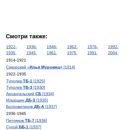
Смотри также:
1922-
1936-
1946-
1962-
1976-
1992-
1935
1945
1961
1975
1991
2004
1914-1921
Сикорский «
Илья Муромец»
[1914]
1922-1935
Туполев
ТБ-1
[1925]
Туполев
ТБ-3
[1930]
Архангельский
СБ
[1934]
Ильюшин
ДБ-3
[1935]
Болховитинов
ДБ-А
[1937]
1936-1945
Петляков
ТБ-7
[1936]
Сухой
ББ-1
[1937]