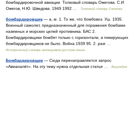
бомбардировочной авиации. Толковый словарь Ожегова. С.И.
Ожегов, Н.Ю. Шведова. 1949 1992 …
Толковый словарь Ожегова
бомбардировщик
— а, м. 1. То же, что бомбовоз. Уш. 1935.
Военный самолет, предназначенный для поражения бомбами
наземных и морских целей противника. БАС 2.
Бомбардировщики бомбят только с горизонтали, а пикирующих
бомбардировщиков не было. Война 1939 95. 2. разг …
Исторический словарь галлицизмов русского языка
Бомбардировщик
— Сюда перенаправляется запрос
«Авианалёт». На эту тему нужна отдельная статья …
Википедия