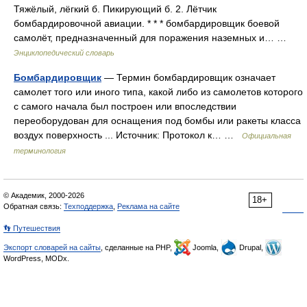
Тяжёлый, лёгкий б. Пикирующий б. 2. Лётчик
бомбардировочной авиации. * * * бомбардировщик боевой
самолёт, предназначенный для поражения наземных и… …
Энциклопедический словарь
Бомбардировщик
— Термин бомбардировщик означает
самолет того или иного типа, какой либо из самолетов которого
с самого начала был построен или впоследствии
переоборудован для оснащения под бомбы или ракеты класса
воздух поверхность ... Источник: Протокол к… …
Официальная
терминология
© Академик, 2000-2026
18+
Обратная связь:
Техподдержка
,
Реклама на сайте
👣 Путешествия
Экспорт словарей на сайты
, сделанные на PHP,
Joomla,
Drupal,
WordPress, MODx.