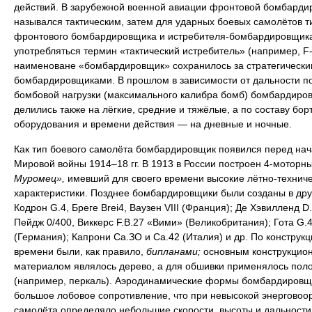
действий. В зарубежной военной авиации фронтовой бомбарди
назывался тактическим, затем для ударных боевых самолётов т
фронтового бомбардировщика и истребителя-бомбардировщика
употребляться термин «тактический истребитель» (например, F-
наименоване «бомбардировщик» сохранилось за стратегически
бомбардировщиками. В прошлом в зависимости от дальности п
бомбовой нагрузки (максимального калибра бомб) бомбардиро
делились также на лёгкие, средние и тяжёлые, а по составу бор
оборудования и времени действия — на дневные и ночные.
Как тип боевого самолёта бомбардировщик появился перед на
Мировой войны 1914–18 гг. В 1913 в России построен 4-моторн
Муромец»,
имевший для своего времени высокие лётно-технич
характеристики. Позднее бомбардировщики были созданы в дру
Кодрон G.4, Бреге Brei4, Ваузен VIII (Франция); Де Хэвилленд D.
Пейдж 0/400, Виккерс F.B.27 «Вими» (Великобритания); Гота G.4
(Германия); Капрони Са.ЗО и Са.42 (Италия) и др. По конструкци
времени были, как правило,
бипланами;
основным конструкцио
материалом являлось дерево, а для обшивки применялось пол
(например, перкаль). Аэродинамические формы бомбардировщ
большое лобовое сопротивление, что при невысокой энерговоо
самолёта определяло небольшие скорости, высоты и дальности 