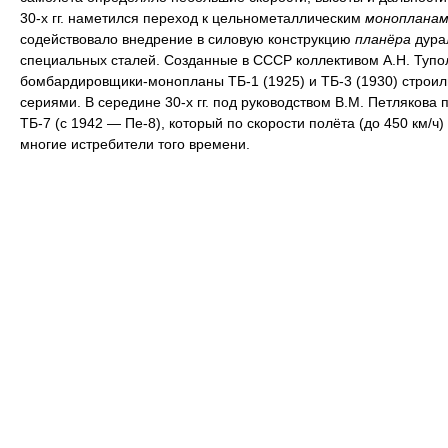
30-х гг. наметился переход к цельнометаллическим
монопланам
содействовало внедрение в силовую конструкцию
планёра
дура
специальных сталей. Созданные в СССР коллективом А.Н. Тупо
бомбардировщики-монопланы ТБ-1 (1925) и ТБ-3 (1930) строи
сериями. В середине 30-х гг. под руководством В.М. Петлякова 
ТБ-7 (с 1942 — Пе-8), который по скорости полёта (до 450 км/ч
многие истребители того времени.