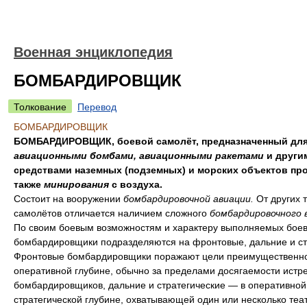
Военная энциклопедия
БОМБАРДИРОВЩИК
Толкование
Перевод
БОМБАРДИРОВЩИК
БОМБАРДИРОВЩИК, боевой самолёт, предназначенный для
авиационными бомбами, авиационными ракетами
и други
средствами наземных (подземных) и морских объектов про
также
минирования
с воздуха.
Состоит на вооружении
бомбардировочной авиации.
От других 
самолётов отличается наличием сложного
бомбардировочного 
По своим боевым возможностям и характеру выполняемых боев
бомбардировщики подразделяются на фронтовые, дальние и ст
Фронтовые бомбардировщики поражают цели преимущественно
оперативной глубине, обычно за пределами досягаемости истр
бомбардировщиков, дальние и стратегические — в оперативной
стратегической глубине, охватывающей один или несколько теа