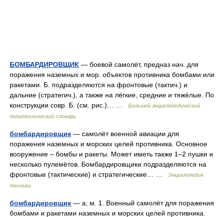
БОМБАРДИРОВЩИК
— боевой самолёт, предназ нач. для
поражения наземных и мор. объектов противника бомбами или
ракетами. Б. подразделяются на фронтовые (тактич.) и
дальние (стратегич.), а также на лёгкие, средние и тяжёлые. По
конструкции совр. Б. (см. рис.)… …
Большой энциклопедический
политехнический словарь
бомбардировщик
— самолёт военной авиации для
поражения наземных и морских целей противника. Основное
вооружение – бомбы и ракеты. Может иметь также 1–2 пушки и
несколько пулемётов. Бомбардировщики подразделяются на
фронтовые (тактические) и стратегические… …
Энциклопедия
техники
бомбардировщик
— а; м. 1. Военный самолёт для поражения
бомбами и ракетами наземных и морских целей противника.