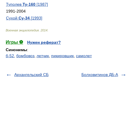
Туполев
Ту-160
[1987]
1991-2004
Сухой
Су-34
[1993]
Военная энциклопедия
.
2014
.
Игры ⚽
Нужен реферат?
Синонимы
:
б-52
,
бомбовоз
,
летчик
,
пикировщик
,
самолет
Архангельский СБ
Болховитинов ДБ-А