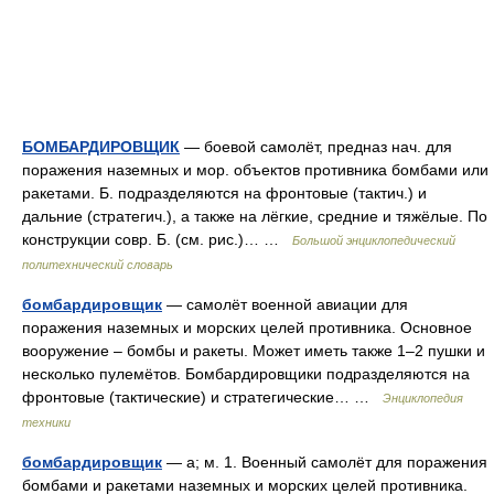
БОМБАРДИРОВЩИК
— боевой самолёт, предназ нач. для
поражения наземных и мор. объектов противника бомбами или
ракетами. Б. подразделяются на фронтовые (тактич.) и
дальние (стратегич.), а также на лёгкие, средние и тяжёлые. По
конструкции совр. Б. (см. рис.)… …
Большой энциклопедический
политехнический словарь
бомбардировщик
— самолёт военной авиации для
поражения наземных и морских целей противника. Основное
вооружение – бомбы и ракеты. Может иметь также 1–2 пушки и
несколько пулемётов. Бомбардировщики подразделяются на
фронтовые (тактические) и стратегические… …
Энциклопедия
техники
бомбардировщик
— а; м. 1. Военный самолёт для поражения
бомбами и ракетами наземных и морских целей противника.