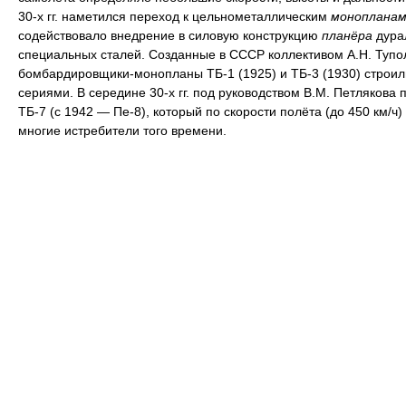
30-х гг. наметился переход к цельнометаллическим
монопланам
содействовало внедрение в силовую конструкцию
планёра
дура
специальных сталей. Созданные в СССР коллективом А.Н. Тупо
бомбардировщики-монопланы ТБ-1 (1925) и ТБ-3 (1930) строи
сериями. В середине 30-х гг. под руководством В.М. Петлякова 
ТБ-7 (с 1942 — Пе-8), который по скорости полёта (до 450 км/ч
многие истребители того времени.