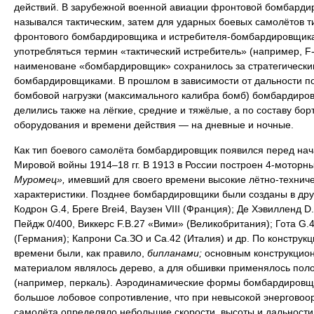
действий. В зарубежной военной авиации фронтовой бомбарди
назывался тактическим, затем для ударных боевых самолётов т
фронтового бомбардировщика и истребителя-бомбардировщика
употребляться термин «тактический истребитель» (например, F-
наименоване «бомбардировщик» сохранилось за стратегически
бомбардировщиками. В прошлом в зависимости от дальности п
бомбовой нагрузки (максимального калибра бомб) бомбардиро
делились также на лёгкие, средние и тяжёлые, а по составу бор
оборудования и времени действия — на дневные и ночные.
Как тип боевого самолёта бомбардировщик появился перед на
Мировой войны 1914–18 гг. В 1913 в России построен 4-моторн
Муромец»,
имевший для своего времени высокие лётно-технич
характеристики. Позднее бомбардировщики были созданы в дру
Кодрон G.4, Бреге Brei4, Ваузен VIII (Франция); Де Хэвилленд D.
Пейдж 0/400, Виккерс F.B.27 «Вими» (Великобритания); Гота G.4
(Германия); Капрони Са.ЗО и Са.42 (Италия) и др. По конструкци
времени были, как правило,
бипланами;
основным конструкцио
материалом являлось дерево, а для обшивки применялось пол
(например, перкаль). Аэродинамические формы бомбардировщ
большое лобовое сопротивление, что при невысокой энерговоо
самолёта определяло небольшие скорости, высоты и дальности 