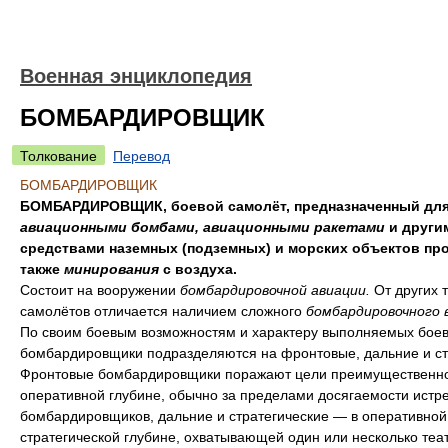
Военная энциклопедия
БОМБАРДИРОВЩИК
Толкование
Перевод
БОМБАРДИРОВЩИК
БОМБАРДИРОВЩИК, боевой самолёт, предназначенный для
авиационными бомбами, авиационными ракетами
и други
средствами наземных (подземных) и морских объектов про
также
минирования
с воздуха.
Состоит на вооружении
бомбардировочной авиации.
От других 
самолётов отличается наличием сложного
бомбардировочного 
По своим боевым возможностям и характеру выполняемых боев
бомбардировщики подразделяются на фронтовые, дальние и ст
Фронтовые бомбардировщики поражают цели преимущественно
оперативной глубине, обычно за пределами досягаемости истр
бомбардировщиков, дальние и стратегические — в оперативной
стратегической глубине, охватывающей один или несколько теа