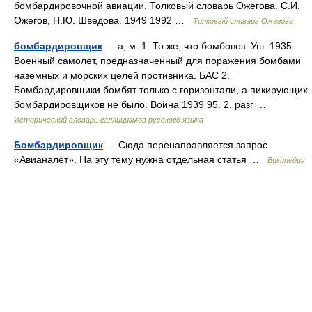
бомбардировочной авиации. Толковый словарь Ожегова. С.И.
Ожегов, Н.Ю. Шведова. 1949 1992 …
Толковый словарь Ожегова
бомбардировщик
— а, м. 1. То же, что бомбовоз. Уш. 1935.
Военный самолет, предназначенный для поражения бомбами
наземных и морских целей противника. БАС 2.
Бомбардировщики бомбят только с горизонтали, а пикирующих
бомбардировщиков не было. Война 1939 95. 2. разг …
Исторический словарь галлицизмов русского языка
Бомбардировщик
— Сюда перенаправляется запрос
«Авианалёт». На эту тему нужна отдельная статья …
Википедия