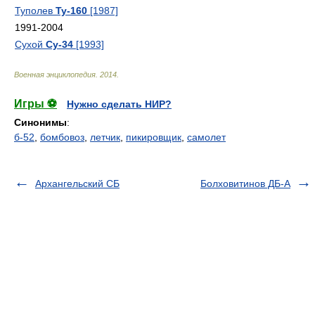
Туполев
Ту-160
[1987]
1991-2004
Сухой
Су-34
[1993]
Военная энциклопедия
.
2014
.
Игры ⚽
Нужно сделать НИР?
Синонимы
:
б-52
,
бомбовоз
,
летчик
,
пикировщик
,
самолет
Архангельский СБ
Болховитинов ДБ-А