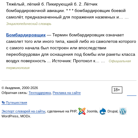
Тяжёлый, лёгкий б. Пикирующий б. 2. Лётчик
бомбардировочной авиации. * * * бомбардировщик боевой
самолёт, предназначенный для поражения наземных и… …
Энциклопедический словарь
Бомбардировщик
— Термин бомбардировщик означает
самолет того или иного типа, какой либо из самолетов которого
с самого начала был построен или впоследствии
переоборудован для оснащения под бомбы или ракеты класса
воздух поверхность ... Источник: Протокол к… …
Официальная
терминология
© Академик, 2000-2026
18+
Обратная связь:
Техподдержка
,
Реклама на сайте
👣 Путешествия
Экспорт словарей на сайты
, сделанные на PHP,
Joomla,
Drupal,
WordPress, MODx.