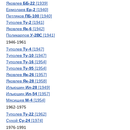
Яковлев
ББ-22
[1939]
Ермолаев
Ер-2
[1940]
Петляков
ПБ-100
[1940]
Туполев
Ту-2
[1941]
Яковлев
Як-6
[1942]
Поликарпов
У-2ВС
[1941]
1946-1961
Туполев
Ту-4
[1947]
Туполев
Ту-10
[1947]
Туполев
Ту-16
[1954]
Туполев
Ту-95
[1954]
Яковлев
Як-26
[1957]
Яковлев
Як-28
[1958]
Ильюшин
Ил-28
[1949]
Ильюшин
Ил-54
[1957]
Мясищев
М-4
[1954]
1962-1975
Туполев
Ту-22
[1962]
Сухой
Су-24
[1974]
1976-1991