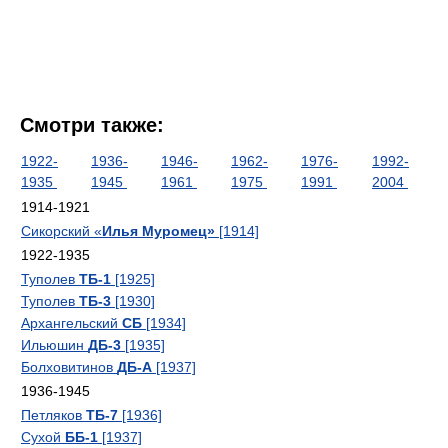
Смотри также:
1922-
1936-
1946-
1962-
1976-
1992-
1935
1945
1961
1975
1991
2004
1914-1921
Сикорский «
Илья Муромец»
[1914]
1922-1935
Туполев
ТБ-1
[1925]
Туполев
ТБ-3
[1930]
Архангельский
СБ
[1934]
Ильюшин
ДБ-3
[1935]
Болховитинов
ДБ-А
[1937]
1936-1945
Петляков
ТБ-7
[1936]
Сухой
ББ-1
[1937]