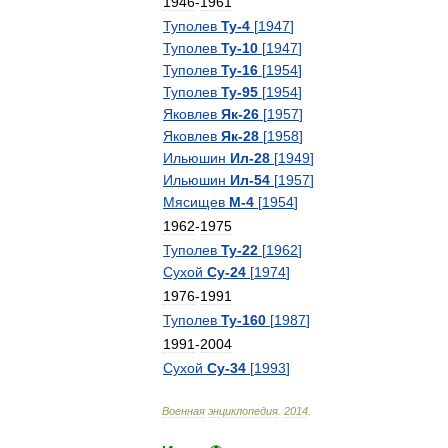
1946
-
1961
Туполев
Ту
-
4
[
1947
]
Туполев
Ту
-
10
[
1947
]
Туполев
Ту
-
16
[
1954
]
Туполев
Ту
-
95
[
1954
]
Яковлев
Як
-
26
[
1957
]
Яковлев
Як
-
28
[
1958
]
Ильюшин
Ил
-
28
[
1949
]
Ильюшин
Ил
-
54
[
1957
]
Мясищев
М
-
4
[
1954
]
1962
-
1975
Туполев
Ту
-
22
[
1962
]
Сухой
Су
-
24
[
1974
]
1976
-
1991
Туполев
Ту
-
160
[
1987
]
1991
-
2004
Сухой
Су
-
34
[
1993
]
Военная
энциклопедия
.
2014
.