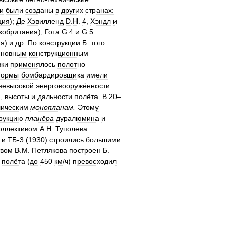
и
были
созданы
в
других
странах:
ция
);
Де
Хэвилленд
D
.
H
.
4
,
Хэндл
и
кобритания
);
Гота
G
.
4
и
G
.
5
ия
)
и
др
.
По
конструкции
Б
.
того
сновным
конструкционным
ки
применялось
полотно
ормы
бомбардировщика
имели
невысокой
энерговооружённости
и
,
высоты
и
дальности
полёта
.
В
20
–
лическим
монопланам
.
Этому
рукцию
планёра
дуралюмина
и
оллективом
А
.
Н
.
Туполева
)
и
ТБ
-
3
(
1930
)
строились
большими
твом
В
.
М
.
Петлякова
построен
Б
.
полёта
(
до
450
км
/
ч
)
превосходил