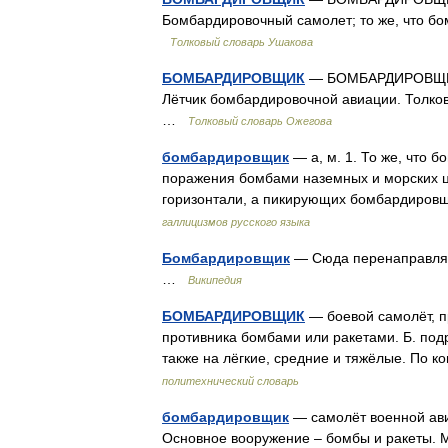
Бомбардировочный самолет; то же, что бо
Толковый словарь Ушакова
БОМБАРДИРОВЩИК
— БОМБАРДИРОВЩИК, 
Лётчик бомбардировочной авиации. Толков
…
Толковый словарь Ожегова
бомбардировщик
— а, м. 1. То же, что 
поражения бомбами наземных и морских ц
горизонтали, а пикирующих бомбардировщ
галлицизмов русского языка
Бомбардировщик
— Сюда перенаправляет
…
Википедия
БОМБАРДИРОВЩИК
— боевой самолёт, п
противника бомбами или ракетами. Б. подр
также на лёгкие, средние и тяжёлые. По к
политехнический словарь
бомбардировщик
— самолёт военной ави
Основное вооружение – бомбы и ракеты. М