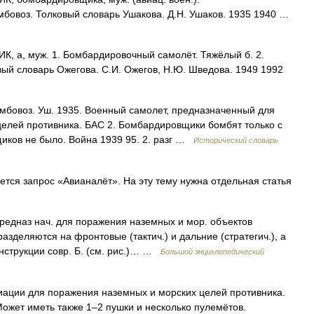
мбовоз. Толковый словарь Ушакова. Д.Н. Ушаков. 1935 1940 …
а, муж. 1. Бомбардировочный самолёт. Тяжёлый б. 2.
ый словарь Ожегова. С.И. Ожегов, Н.Ю. Шведова. 1949 1992
бомбовоз. Уш. 1935. Военный самолет, предназначенный для
елей противника. БАС 2. Бомбардировщики бомбят только с
иков не было. Война 1939 95. 2. разг …
Исторический словарь
ся запрос «Авианалёт». На эту тему нужна отдельная статья
редназ нач. для поражения наземных и мор. объектов
азделяются на фронтовые (тактич.) и дальние (стратегич.), а
онструкции совр. Б. (см. рис.)… …
Большой энциклопедический
ации для поражения наземных и морских целей противника.
ожет иметь также 1–2 пушки и несколько пулемётов.