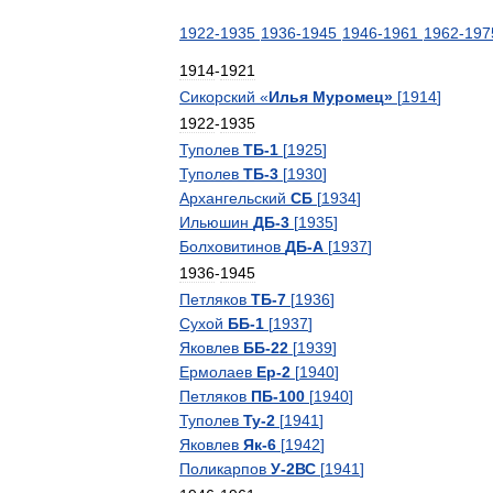
1922
-
1935
1936
-
1945
1946
-
1961
1962
-
197
1914
-
1921
Сикорский
«
Илья
Муромец
»
[
1914
]
1922
-
1935
Туполев
ТБ
-
1
[
1925
]
Туполев
ТБ
-
3
[
1930
]
Архангельский
СБ
[
1934
]
Ильюшин
ДБ
-
3
[
1935
]
Болховитинов
ДБ
-
А
[
1937
]
1936
-
1945
Петляков
ТБ
-
7
[
1936
]
Сухой
ББ
-
1
[
1937
]
Яковлев
ББ
-
22
[
1939
]
Ермолаев
Ер
-
2
[
1940
]
Петляков
ПБ
-
100
[
1940
]
Туполев
Ту
-
2
[
1941
]
Яковлев
Як
-
6
[
1942
]
Поликарпов
У
-
2ВС
[
1941
]