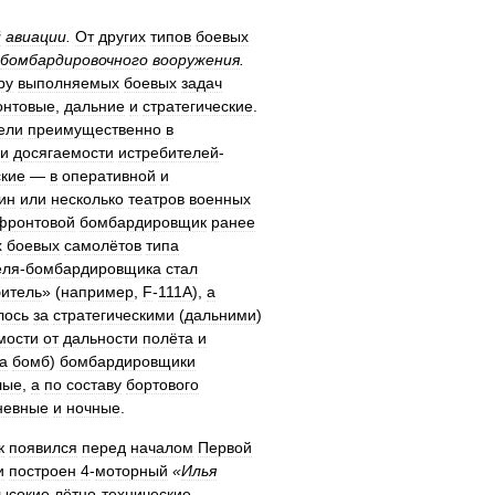
й
авиации
.
От
других
типов
боевых
бомбардировочного
вооружения
.
ру
выполняемых
боевых
задач
нтовые
,
дальние
и
стратегические
.
ели
преимущественно
в
и
досягаемости
истребителей
-
ские
—
в
оперативной
и
ин
или
несколько
театров
военных
фронтовой
бомбардировщик
ранее
х
боевых
самолётов
типа
еля
-
бомбардировщика
стал
битель
» (
например
,
F
-
111A
),
а
лось
за
стратегическими
(
дальними
)
мости
от
дальности
полёта
и
а
бомб
)
бомбардировщики
лые
,
а
по
составу
бортового
невные
и
ночные
.
к
появился
перед
началом
Первой
и
построен
4
-
моторный
«
Илья
ысокие
лётно
-
технические