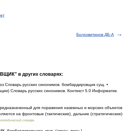
ет
Болховитинов ДБ-А
ВЩИК" в других словарях:
з Словарь русских синонимов. бомбардировщик сущ. •
ии) Словарь русских синонимов. Контекст 5.0 Информатик.
редназначенный для поражения наземных и морских объектов
ляются на фронтовые (тактические), дальние (стратегические)
лопедический словарь
бомбардировщика, муж. (авиац. воен.).