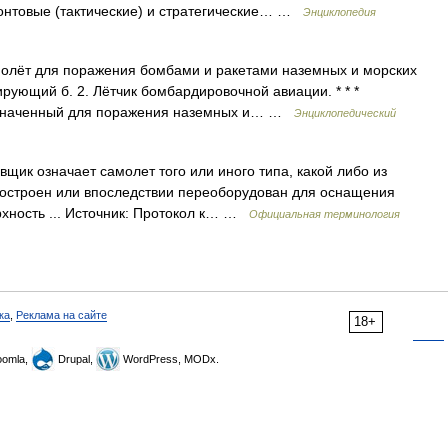
нтовые (тактические) и стратегические… …
Энциклопедия
молёт для поражения бомбами и ракетами наземных и морских
ирующий б. 2. Лётчик бомбардировочной авиации. * * *
азначенный для поражения наземных и… …
Энциклопедический
ик означает самолет того или иного типа, какой либо из
построен или впоследствии переоборудован для оснащения
рхность ... Источник: Протокол к… …
Официальная терминология
ка
,
Реклама на сайте
18+
omla,
Drupal,
WordPress, MODx.