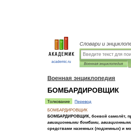
Словари и энциклоп
academic.ru
Военная энциклопедия
Военная энциклопедия
БОМБАРДИРОВЩИК
Толкование
Перевод
БОМБАРДИРОВЩИК
БОМБАРДИРОВЩИК
,
боевой
самолёт
,
п
авиационными
бомбами
,
авиационным
средствами
наземных
(
подземных
)
и
мо