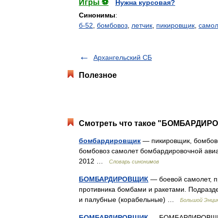
Игры ⚽
Нужна курсовая?
Синонимы
:
б-52
,
бомбовоз
,
летчик
,
пикировщик
,
самол
Архангельский СБ
Полезное
Смотреть что такое "БОМБАРДИРО
бомбардировщик
— пикировщик, бомбово
бомбовоз самолет бомбардировочной авиац
2012 …
Словарь синонимов
БОМБАРДИРОВЩИК
— боевой самолет, п
противника бомбами и ракетами. Подразде
и палубные (корабельные) …
Большой Энцик
БОМБАРДИРОВЩИК
— БОМБАРДИРОВЩИК, 