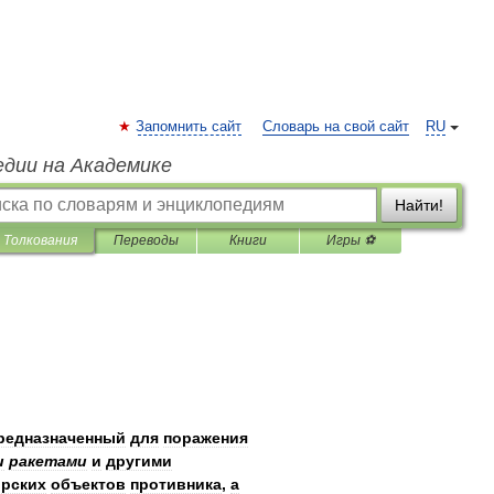
Запомнить сайт
Словарь на свой сайт
RU
едии на Академике
Найти!
Толкования
Переводы
Книги
Игры ⚽
редназначенный
для
поражения
и
ракетами
и
другими
рских
объектов
противника
,
а