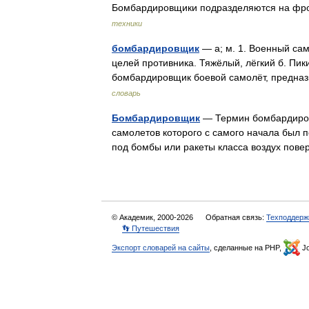
Бомбардировщики подразделяются на фро
техники
бомбардировщик
— а; м. 1. Военный са
целей противника. Тяжёлый, лёгкий б. Пик
бомбардировщик боевой самолёт, предн
словарь
Бомбардировщик
— Термин бомбардировщ
самолетов которого с самого начала был 
под бомбы или ракеты класса воздух пове
© Академик, 2000-2026
Обратная связь:
Техподдерж
👣 Путешествия
Экспорт словарей на сайты
, сделанные на PHP,
Jo