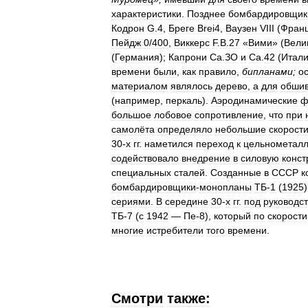
характеристики
.
Позднее
бомбардировщик
Кодрон
G
.
4
,
Бреге
Brei4
,
Ваузен
VIII
(
Фран
Пейдж
0
/
400
,
Виккерс
F
.
B
.
27
«
Вими
» (
Вели
(
Германия
);
Капрони
Са
.
ЗО
и
Са
.
42
(
Итал
времени
были
,
как
правило
,
бипланами
;
о
материалом
являлось
дерево
,
а
для
обшив
(
например
,
перкаль
).
Аэродинамические
ф
большое
лобовое
сопротивление
,
что
при
самолёта
определяло
небольшие
скорост
30
-
х
гг
.
наметился
переход
к
цельнометал
содействовало
внедрение
в
силовую
конст
специальных
сталей
.
Созданные
в
СССР
к
бомбардировщики
-
монопланы
ТБ
-
1
(
1925
сериями
.
В
середине
30
-
х
гг
.
под
руководс
ТБ
-
7
(
с
1942
—
Пе
-
8
),
который
по
скорости
многие
истребители
того
времени
.
Смотри
также: