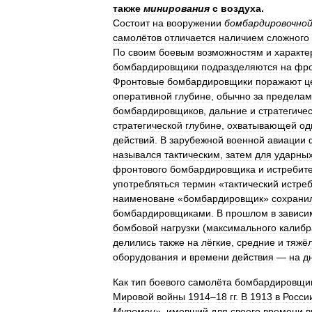
также
минирования
с
воздуха
.
Состоит
на
вооружении
бомбардировочно
самолётов
отличается
наличием
сложного
По
своим
боевым
возможностям
и
характе
бомбардировщики
подразделяются
на
фро
Фронтовые
бомбардировщики
поражают
ц
оперативной
глубине
,
обычно
за
пределам
бомбардировщиков
,
дальние
и
стратегиче
стратегической
глубине
,
охватывающей
од
действий
.
В
зарубежной
военной
авиации
назывался
тактическим
,
затем
для
ударны
фронтового
бомбардировщика
и
истребит
употребляться
термин
«
тактический
истре
наименоване
«
бомбардировщик
»
сохрани
бомбардировщиками
.
В
прошлом
в
зависи
бомбовой
нагрузки
(
максимального
калибр
делились
также
на
лёгкие
,
средние
и
тяжё
оборудования
и
времени
действия
—
на
д
Как
тип
боевого
самолёта
бомбардировщи
Мировой
войны
1914
–
18
гг
.
В
1913
в
Росси
Муромец
»,
имевший
для
своего
времени
в