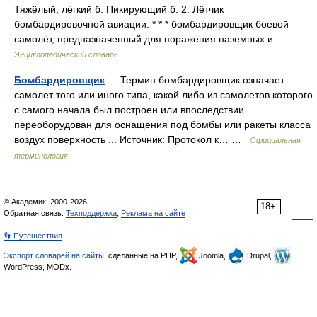
Тяжёлый, лёгкий б. Пикирующий б. 2. Лётчик
бомбардировочной авиации. * * * бомбардировщик боевой
самолёт, предназначенный для поражения наземных и… …
Энциклопедический словарь
Бомбардировщик
— Термин бомбардировщик означает
самолет того или иного типа, какой либо из самолетов которого
с самого начала был построен или впоследствии
переоборудован для оснащения под бомбы или ракеты класса
воздух поверхность ... Источник: Протокол к… …
Официальная
терминология
© Академик, 2000-2026
18+
Обратная связь:
Техподдержка
,
Реклама на сайте
👣 Путешествия
Экспорт словарей на сайты
, сделанные на PHP,
Joomla,
Drupal,
WordPress, MODx.