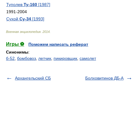
Туполев
Ту-160
[1987]
1991-2004
Сухой
Су-34
[1993]
Военная энциклопедия
.
2014
.
Игры ⚽
Поможем написать реферат
Синонимы
:
б-52
,
бомбовоз
,
летчик
,
пикировщик
,
самолет
Архангельский СБ
Болховитинов ДБ-А