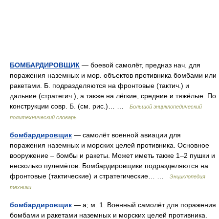
БОМБАРДИРОВЩИК
— боевой самолёт, предназ нач. для
поражения наземных и мор. объектов противника бомбами или
ракетами. Б. подразделяются на фронтовые (тактич.) и
дальние (стратегич.), а также на лёгкие, средние и тяжёлые. По
конструкции совр. Б. (см. рис.)… …
Большой энциклопедический
политехнический словарь
бомбардировщик
— самолёт военной авиации для
поражения наземных и морских целей противника. Основное
вооружение – бомбы и ракеты. Может иметь также 1–2 пушки и
несколько пулемётов. Бомбардировщики подразделяются на
фронтовые (тактические) и стратегические… …
Энциклопедия
техники
бомбардировщик
— а; м. 1. Военный самолёт для поражения
бомбами и ракетами наземных и морских целей противника.