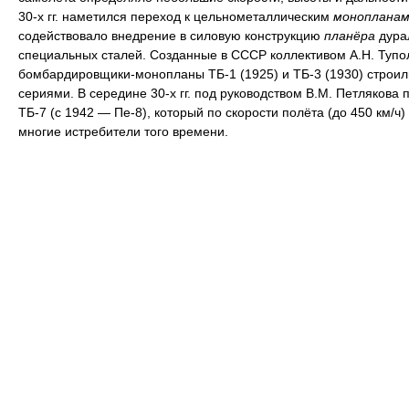
30-х гг. наметился переход к цельнометаллическим
монопланам
содействовало внедрение в силовую конструкцию
планёра
дура
специальных сталей. Созданные в СССР коллективом А.Н. Тупо
бомбардировщики-монопланы ТБ-1 (1925) и ТБ-3 (1930) строи
сериями. В середине 30-х гг. под руководством В.М. Петлякова 
ТБ-7 (с 1942 — Пе-8), который по скорости полёта (до 450 км/ч
многие истребители того времени.