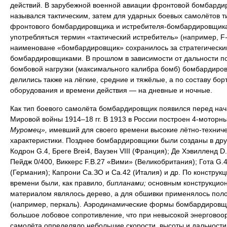
действий. В зарубежной военной авиации фронтовой бомбарди
назывался тактическим, затем для ударных боевых самолётов т
фронтового бомбардировщика и истребителя-бомбардировщика
употребляться термин «тактический истребитель» (например, F-
наименоване «бомбардировщик» сохранилось за стратегически
бомбардировщиками. В прошлом в зависимости от дальности п
бомбовой нагрузки (максимального калибра бомб) бомбардиро
делились также на лёгкие, средние и тяжёлые, а по составу бор
оборудования и времени действия — на дневные и ночные.
Как тип боевого самолёта бомбардировщик появился перед на
Мировой войны 1914–18 гг. В 1913 в России построен 4-моторн
Муромец»,
имевший для своего времени высокие лётно-технич
характеристики. Позднее бомбардировщики были созданы в дру
Кодрон G.4, Бреге Brei4, Ваузен VIII (Франция); Де Хэвилленд D.
Пейдж 0/400, Виккерс F.B.27 «Вими» (Великобритания); Гота G.4
(Германия); Капрони Са.ЗО и Са.42 (Италия) и др. По конструкци
времени были, как правило,
бипланами;
основным конструкцио
материалом являлось дерево, а для обшивки применялось пол
(например, перкаль). Аэродинамические формы бомбардировщ
большое лобовое сопротивление, что при невысокой энерговоо
самолёта определяло небольшие скорости, высоты и дальности 