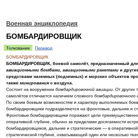
Военная энциклопедия
БОМБАРДИРОВЩИК
Толкование
Перевод
БОМБАРДИРОВЩИК
БОМБАРДИРОВЩИК, боевой самолёт, предназначенный для
авиационными бомбами, авиационными ракетами
и други
средствами наземных (подземных) и морских объектов про
также
минирования
с воздуха.
Состоит на вооружении
бомбардировочной авиации.
От других 
самолётов отличается наличием сложного
бомбардировочного 
По своим боевым возможностям и характеру выполняемых боев
бомбардировщики подразделяются на фронтовые, дальние и ст
Фронтовые бомбардировщики поражают цели преимущественно
оперативной глубине, обычно за пределами досягаемости истр
бомбардировщиков, дальние и стратегические — в оперативной
стратегической глубине, охватывающей один или несколько теа