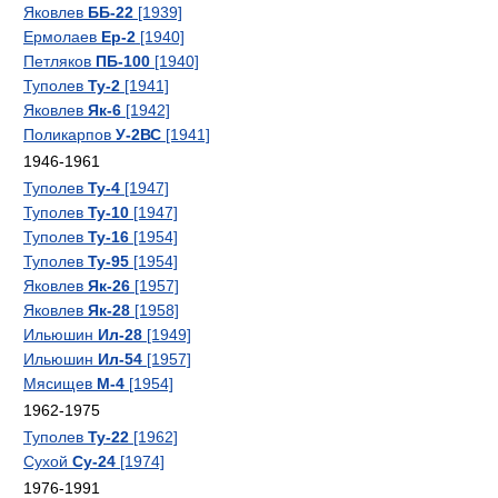
Яковлев
ББ-22
[1939]
Ермолаев
Ер-2
[1940]
Петляков
ПБ-100
[1940]
Туполев
Ту-2
[1941]
Яковлев
Як-6
[1942]
Поликарпов
У-2ВС
[1941]
1946-1961
Туполев
Ту-4
[1947]
Туполев
Ту-10
[1947]
Туполев
Ту-16
[1954]
Туполев
Ту-95
[1954]
Яковлев
Як-26
[1957]
Яковлев
Як-28
[1958]
Ильюшин
Ил-28
[1949]
Ильюшин
Ил-54
[1957]
Мясищев
М-4
[1954]
1962-1975
Туполев
Ту-22
[1962]
Сухой
Су-24
[1974]
1976-1991