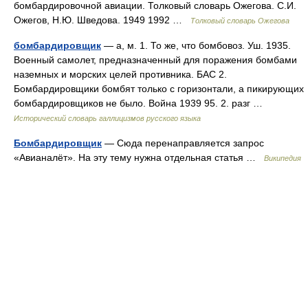
бомбардировочной авиации. Толковый словарь Ожегова. С.И.
Ожегов, Н.Ю. Шведова. 1949 1992 …
Толковый словарь Ожегова
бомбардировщик
— а, м. 1. То же, что бомбовоз. Уш. 1935.
Военный самолет, предназначенный для поражения бомбами
наземных и морских целей противника. БАС 2.
Бомбардировщики бомбят только с горизонтали, а пикирующих
бомбардировщиков не было. Война 1939 95. 2. разг …
Исторический словарь галлицизмов русского языка
Бомбардировщик
— Сюда перенаправляется запрос
«Авианалёт». На эту тему нужна отдельная статья …
Википедия