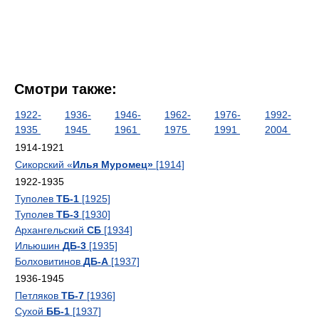
Смотри также:
1922-
1936-
1946-
1962-
1976-
1992-
1935
1945
1961
1975
1991
2004
1914-1921
Сикорский «
Илья Муромец»
[1914]
1922-1935
Туполев
ТБ-1
[1925]
Туполев
ТБ-3
[1930]
Архангельский
СБ
[1934]
Ильюшин
ДБ-3
[1935]
Болховитинов
ДБ-А
[1937]
1936-1945
Петляков
ТБ-7
[1936]
Сухой
ББ-1
[1937]