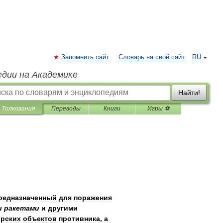
Запомнить сайт
Словарь на свой сайт
RU
едии на Академике
Найти!
Толкования
Переводы
Книги
Игры ⚽
редназначенный
для
поражения
и
ракетами
и
другими
рских
объектов
противника
,
а