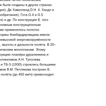
и
были
созданы
в
других
странах:
ция
);
Де
Хэвилленд
D
.
H
.
4
,
Хэндл
и
кобритания
);
Гота
G
.
4
и
G
.
5
ия
)
и
др
.
По
конструкции
Б
.
того
сновным
конструкционным
ки
применялось
полотно
ормы
бомбардировщика
имели
невысокой
энерговооружённости
и
,
высоты
и
дальности
полёта
.
В
20
–
лическим
монопланам
.
Этому
рукцию
планёра
дуралюмина
и
оллективом
А
.
Н
.
Туполева
)
и
ТБ
-
3
(
1930
)
строились
большими
твом
В
.
М
.
Петлякова
построен
Б
.
полёта
(
до
450
км
/
ч
)
превосходил