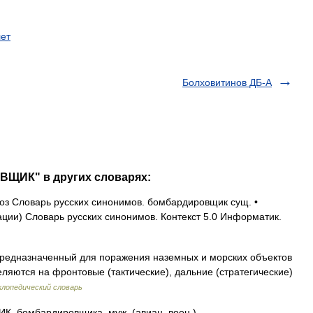
ет
Болховитинов ДБ-А
ВЩИК" в других словарях:
з Словарь русских синонимов. бомбардировщик сущ. •
ии) Словарь русских синонимов. Контекст 5.0 Информатик.
редназначенный для поражения наземных и морских объектов
ляются на фронтовые (тактические), дальние (стратегические)
лопедический словарь
бомбардировщика, муж. (авиац. воен.).