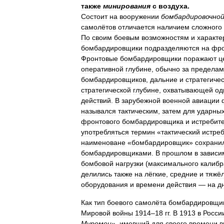
также
минирования
с
воздуха
.
Состоит
на
вооружении
бомбардировочно
самолётов
отличается
наличием
сложного
По
своим
боевым
возможностям
и
характе
бомбардировщики
подразделяются
на
фро
Фронтовые
бомбардировщики
поражают
ц
оперативной
глубине
,
обычно
за
пределам
бомбардировщиков
,
дальние
и
стратегиче
стратегической
глубине
,
охватывающей
од
действий
.
В
зарубежной
военной
авиации
назывался
тактическим
,
затем
для
ударны
фронтового
бомбардировщика
и
истребит
употребляться
термин
«
тактический
истре
наименоване
«
бомбардировщик
»
сохрани
бомбардировщиками
.
В
прошлом
в
зависи
бомбовой
нагрузки
(
максимального
калибр
делились
также
на
лёгкие
,
средние
и
тяжё
оборудования
и
времени
действия
—
на
д
Как
тип
боевого
самолёта
бомбардировщи
Мировой
войны
1914
–
18
гг
.
В
1913
в
Росси
Муромец
»,
имевший
для
своего
времени
в