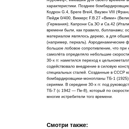
характеристики
.
Позднее
бомбардировщик
Кодрон
G
.
4
,
Бреге
Brei4
,
Ваузен
VIII
(
Фран
Пейдж
0
/
400
,
Виккерс
F
.
B
.
27
«
Вими
» (
Вели
(
Германия
);
Капрони
Са
.
ЗО
и
Са
.
42
(
Итал
времени
были
,
как
правило
,
бипланами
;
о
материалом
являлось
дерево
,
а
для
обшив
(
например
,
перкаль
).
Аэродинамические
ф
большое
лобовое
сопротивление
,
что
при
самолёта
определяло
небольшие
скорост
30
-
х
гг
.
наметился
переход
к
цельнометал
содействовало
внедрение
в
силовую
конст
специальных
сталей
.
Созданные
в
СССР
к
бомбардировщики
-
монопланы
ТБ
-
1
(
1925
сериями
.
В
середине
30
-
х
гг
.
под
руководс
ТБ
-
7
(
с
1942
—
Пе
-
8
),
который
по
скорости
многие
истребители
того
времени
.
Смотри
также: