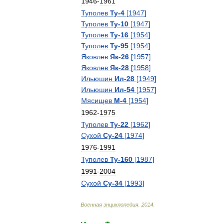
1946
-
1961
Туполев
Ту
-
4
[
1947
]
Туполев
Ту
-
10
[
1947
]
Туполев
Ту
-
16
[
1954
]
Туполев
Ту
-
95
[
1954
]
Яковлев
Як
-
26
[
1957
]
Яковлев
Як
-
28
[
1958
]
Ильюшин
Ил
-
28
[
1949
]
Ильюшин
Ил
-
54
[
1957
]
Мясищев
М
-
4
[
1954
]
1962
-
1975
Туполев
Ту
-
22
[
1962
]
Сухой
Су
-
24
[
1974
]
1976
-
1991
Туполев
Ту
-
160
[
1987
]
1991
-
2004
Сухой
Су
-
34
[
1993
]
Военная
энциклопедия
.
2014
.