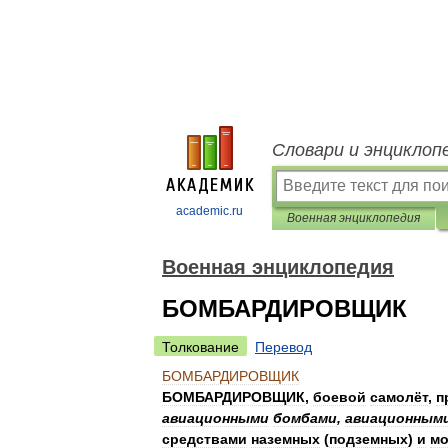
Словари и энциклоп
academic.ru
Военная энциклопедия
Военная энциклопедия
БОМБАРДИРОВЩИК
Толкование
Перевод
БОМБАРДИРОВЩИК
БОМБАРДИРОВЩИК
,
боевой
самолёт
,
п
авиационными
бомбами
,
авиационным
средствами
наземных
(
подземных
)
и
мо