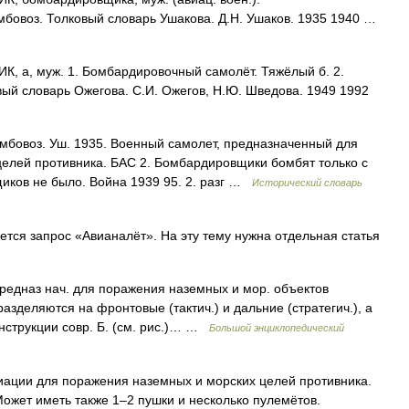
мбовоз. Толковый словарь Ушакова. Д.Н. Ушаков. 1935 1940 …
а, муж. 1. Бомбардировочный самолёт. Тяжёлый б. 2.
ый словарь Ожегова. С.И. Ожегов, Н.Ю. Шведова. 1949 1992
бомбовоз. Уш. 1935. Военный самолет, предназначенный для
елей противника. БАС 2. Бомбардировщики бомбят только с
иков не было. Война 1939 95. 2. разг …
Исторический словарь
ся запрос «Авианалёт». На эту тему нужна отдельная статья
редназ нач. для поражения наземных и мор. объектов
азделяются на фронтовые (тактич.) и дальние (стратегич.), а
онструкции совр. Б. (см. рис.)… …
Большой энциклопедический
ации для поражения наземных и морских целей противника.
ожет иметь также 1–2 пушки и несколько пулемётов.