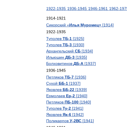
1922
-
1935
1936
-
1945
1946
-
1961
1962
-
197
1914
-
1921
Сикорский
«
Илья
Муромец
»
[
1914
]
1922
-
1935
Туполев
ТБ
-
1
[
1925
]
Туполев
ТБ
-
3
[
1930
]
Архангельский
СБ
[
1934
]
Ильюшин
ДБ
-
3
[
1935
]
Болховитинов
ДБ
-
А
[
1937
]
1936
-
1945
Петляков
ТБ
-
7
[
1936
]
Сухой
ББ
-
1
[
1937
]
Яковлев
ББ
-
22
[
1939
]
Ермолаев
Ер
-
2
[
1940
]
Петляков
ПБ
-
100
[
1940
]
Туполев
Ту
-
2
[
1941
]
Яковлев
Як
-
6
[
1942
]
Поликарпов
У
-
2ВС
[
1941
]