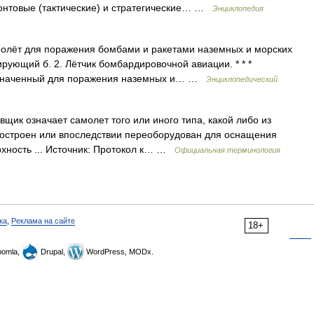
нтовые (тактические) и стратегические… …
Энциклопедия
молёт для поражения бомбами и ракетами наземных и морских
ирующий б. 2. Лётчик бомбардировочной авиации. * * *
азначенный для поражения наземных и… …
Энциклопедический
ик означает самолет того или иного типа, какой либо из
построен или впоследствии переоборудован для оснащения
рхность ... Источник: Протокол к… …
Официальная терминология
ка
,
Реклама на сайте
18+
omla,
Drupal,
WordPress, MODx.