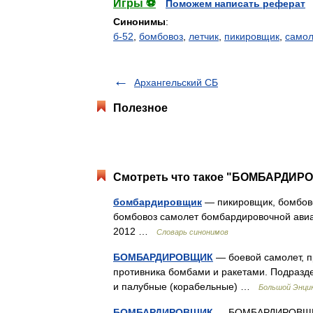
Игры ⚽
Поможем написать реферат
Синонимы
:
б-52
,
бомбовоз
,
летчик
,
пикировщик
,
самол
Архангельский СБ
Полезное
Смотреть что такое "БОМБАРДИРО
бомбардировщик
— пикировщик, бомбово
бомбовоз самолет бомбардировочной авиац
2012 …
Словарь синонимов
БОМБАРДИРОВЩИК
— боевой самолет, п
противника бомбами и ракетами. Подразде
и палубные (корабельные) …
Большой Энцик
БОМБАРДИРОВЩИК
— БОМБАРДИРОВЩИК, 