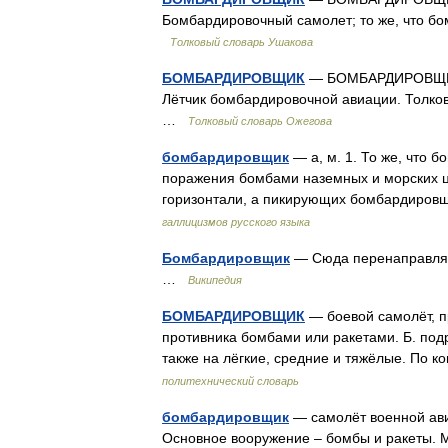
Бомбардировочный самолет; то же, что бо
Толковый словарь Ушакова
БОМБАРДИРОВЩИК
— БОМБАРДИРОВЩИК, 
Лётчик бомбардировочной авиации. Толков
…
Толковый словарь Ожегова
бомбардировщик
— а, м. 1. То же, что 
поражения бомбами наземных и морских ц
горизонтали, а пикирующих бомбардировщ
галлицизмов русского языка
Бомбардировщик
— Сюда перенаправляет
…
Википедия
БОМБАРДИРОВЩИК
— боевой самолёт, п
противника бомбами или ракетами. Б. подр
также на лёгкие, средние и тяжёлые. По к
политехнический словарь
бомбардировщик
— самолёт военной ави
Основное вооружение – бомбы и ракеты. М