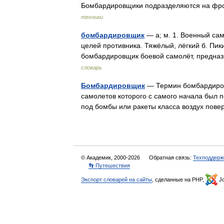
Бомбардировщики подразделяются на фро
техники
бомбардировщик
— а; м. 1. Военный са
целей противника. Тяжёлый, лёгкий б. Пик
бомбардировщик боевой самолёт, предн
словарь
Бомбардировщик
— Термин бомбардировщ
самолетов которого с самого начала был 
под бомбы или ракеты класса воздух пове
© Академик, 2000-2026
Обратная связь:
Техподдерж
👣 Путешествия
Экспорт словарей на сайты
, сделанные на PHP,
Jo