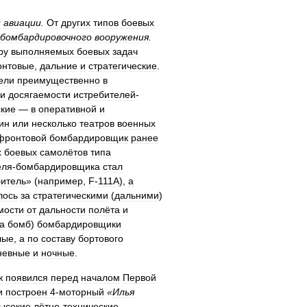
й
авиации
.
От
других
типов
боевых
бомбардировочного
вооружения
.
ру
выполняемых
боевых
задач
нтовые
,
дальние
и
стратегические
.
ели
преимущественно
в
и
досягаемости
истребителей
-
ские
—
в
оперативной
и
ин
или
несколько
театров
военных
фронтовой
бомбардировщик
ранее
х
боевых
самолётов
типа
еля
-
бомбардировщика
стал
битель
» (
например
,
F
-
111A
),
а
лось
за
стратегическими
(
дальними
)
мости
от
дальности
полёта
и
а
бомб
)
бомбардировщики
лые
,
а
по
составу
бортового
невные
и
ночные
.
к
появился
перед
началом
Первой
и
построен
4
-
моторный
«
Илья
ысокие
лётно
-
технические