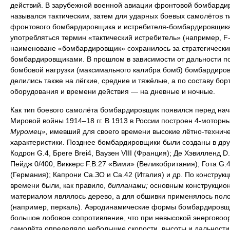
действий. В зарубежной военной авиации фронтовой бомбарди
назывался тактическим, затем для ударных боевых самолётов т
фронтового бомбардировщика и истребителя-бомбардировщика
употребляться термин «тактический истребитель» (например, F-
наименоване «бомбардировщик» сохранилось за стратегически
бомбардировщиками. В прошлом в зависимости от дальности п
бомбовой нагрузки (максимального калибра бомб) бомбардиро
делились также на лёгкие, средние и тяжёлые, а по составу бор
оборудования и времени действия — на дневные и ночные.
Как тип боевого самолёта бомбардировщик появился перед на
Мировой войны 1914–18 гг. В 1913 в России построен 4-моторн
Муромец»,
имевший для своего времени высокие лётно-технич
характеристики. Позднее бомбардировщики были созданы в дру
Кодрон G.4, Бреге Brei4, Ваузен VIII (Франция); Де Хэвилленд D.
Пейдж 0/400, Виккерс F.B.27 «Вими» (Великобритания); Гота G.4
(Германия); Капрони Са.ЗО и Са.42 (Италия) и др. По конструкци
времени были, как правило,
бипланами;
основным конструкцио
материалом являлось дерево, а для обшивки применялось пол
(например, перкаль). Аэродинамические формы бомбардировщ
большое лобовое сопротивление, что при невысокой энерговоо
самолёта определяло небольшие скорости, высоты и дальности 