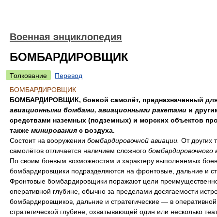
Военная энциклопедия
БОМБАРДИРОВЩИК
Толкование
Перевод
БОМБАРДИРОВЩИК
БОМБАРДИРОВЩИК, боевой самолёт, предназначенный для
авиационными бомбами, авиационными ракетами
и други
средствами наземных (подземных) и морских объектов про
также
минирования
с воздуха.
Состоит на вооружении
бомбардировочной авиации.
От других 
самолётов отличается наличием сложного
бомбардировочного 
По своим боевым возможностям и характеру выполняемых боев
бомбардировщики подразделяются на фронтовые, дальние и ст
Фронтовые бомбардировщики поражают цели преимущественно
оперативной глубине, обычно за пределами досягаемости истр
бомбардировщиков, дальние и стратегические — в оперативной
стратегической глубине, охватывающей один или несколько теа