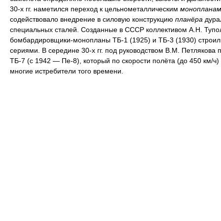
30-х гг. наметился переход к цельнометаллическим
монопланам
содействовало внедрение в силовую конструкцию
планёра
дура
специальных сталей. Созданные в СССР коллективом А.Н. Тупо
бомбардировщики-монопланы ТБ-1 (1925) и ТБ-3 (1930) строи
сериями. В середине 30-х гг. под руководством В.М. Петлякова 
ТБ-7 (с 1942 — Пе-8), который по скорости полёта (до 450 км/ч
многие истребители того времени.