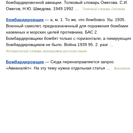
бомбардировочной авиации. Толковый словарь Ожегова. С.И.
Ожегов, Н.Ю. Шведова. 1949 1992 …
Толковый словарь Ожегова
бомбардировщик
— а, м. 1. То же, что бомбовоз. Уш. 1935.
Военный самолет, предназначенный для поражения бомбами
наземных и морских целей противника. БАС 2.
Бомбардировщики бомбят только с горизонтали, а пикирующих
бомбардировщиков не было. Война 1939 95. 2. разг …
Исторический словарь галлицизмов русского языка
Бомбардировщик
— Сюда перенаправляется запрос
«Авианалёт». На эту тему нужна отдельная статья …
Википедия