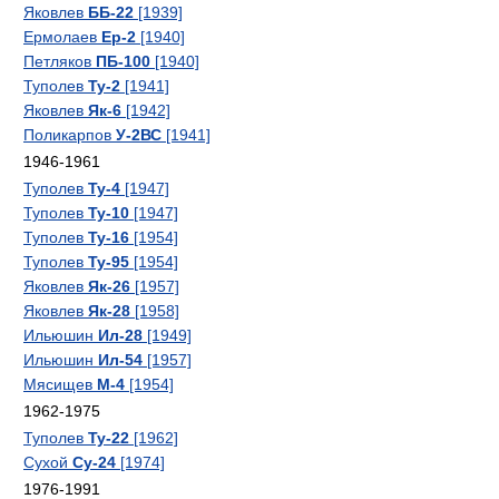
Яковлев
ББ-22
[1939]
Ермолаев
Ер-2
[1940]
Петляков
ПБ-100
[1940]
Туполев
Ту-2
[1941]
Яковлев
Як-6
[1942]
Поликарпов
У-2ВС
[1941]
1946-1961
Туполев
Ту-4
[1947]
Туполев
Ту-10
[1947]
Туполев
Ту-16
[1954]
Туполев
Ту-95
[1954]
Яковлев
Як-26
[1957]
Яковлев
Як-28
[1958]
Ильюшин
Ил-28
[1949]
Ильюшин
Ил-54
[1957]
Мясищев
М-4
[1954]
1962-1975
Туполев
Ту-22
[1962]
Сухой
Су-24
[1974]
1976-1991