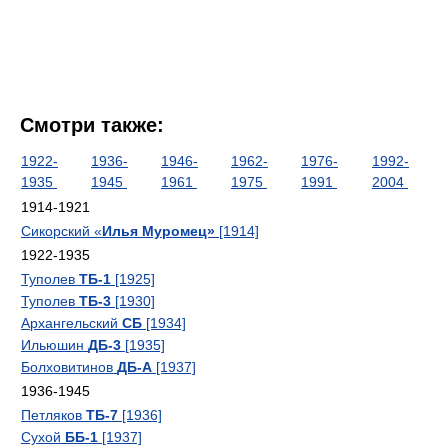
Смотри также:
1922-
1936-
1946-
1962-
1976-
1992-
1935
1945
1961
1975
1991
2004
1914-1921
Сикорский «
Илья Муромец»
[1914]
1922-1935
Туполев
ТБ-1
[1925]
Туполев
ТБ-3
[1930]
Архангельский
СБ
[1934]
Ильюшин
ДБ-3
[1935]
Болховитинов
ДБ-А
[1937]
1936-1945
Петляков
ТБ-7
[1936]
Сухой
ББ-1
[1937]