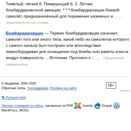
Тяжёлый, лёгкий б. Пикирующий б. 2. Лётчик
бомбардировочной авиации. * * * бомбардировщик боевой
самолёт, предназначенный для поражения наземных и… …
Энциклопедический словарь
Бомбардировщик
— Термин бомбардировщик означает
самолет того или иного типа, какой либо из самолетов которого
с самого начала был построен или впоследствии
переоборудован для оснащения под бомбы или ракеты класса
воздух поверхность ... Источник: Протокол к… …
Официальная
терминология
© Академик, 2000-2026
18+
Обратная связь:
Техподдержка
,
Реклама на сайте
👣 Путешествия
Экспорт словарей на сайты
, сделанные на PHP,
Joomla,
Drupal,
WordPress, MODx.