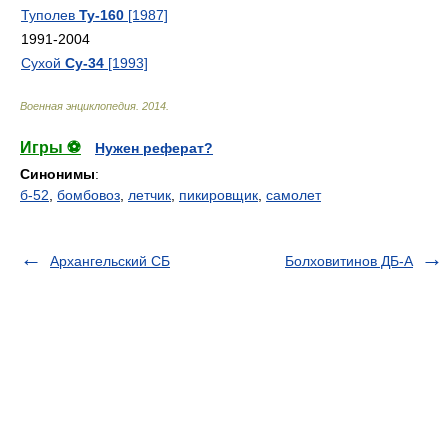
Туполев
Ту-160
[1987]
1991-2004
Сухой
Су-34
[1993]
Военная энциклопедия
.
2014
.
Игры ⚽
Нужен реферат?
Синонимы
:
б-52
,
бомбовоз
,
летчик
,
пикировщик
,
самолет
Архангельский СБ
Болховитинов ДБ-А