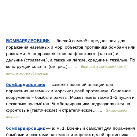
БОМБАРДИРОВЩИК
— боевой самолёт, предназ нач. для
поражения наземных и мор. объектов противника бомбами или
ракетами. Б. подразделяются на фронтовые (тактич.) и
дальние (стратегич.), а также на лёгкие, средние и тяжёлые. По
конструкции совр. Б. (см. рис.)… …
Большой энциклопедический
политехнический словарь
бомбардировщик
— самолёт военной авиации для
поражения наземных и морских целей противника. Основное
вооружение – бомбы и ракеты. Может иметь также 1–2 пушки и
несколько пулемётов. Бомбардировщики подразделяются на
фронтовые (тактические) и стратегические… …
Энциклопедия
техники
бомбардировщик
— а; м. 1. Военный самолёт для поражения
бомбами и ракетами наземных и морских целей противника.