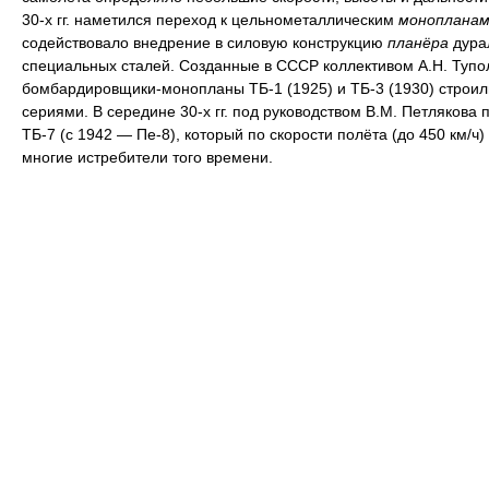
30-х гг. наметился переход к цельнометаллическим
монопланам
содействовало внедрение в силовую конструкцию
планёра
дура
специальных сталей. Созданные в СССР коллективом А.Н. Тупо
бомбардировщики-монопланы ТБ-1 (1925) и ТБ-3 (1930) строи
сериями. В середине 30-х гг. под руководством В.М. Петлякова 
ТБ-7 (с 1942 — Пе-8), который по скорости полёта (до 450 км/ч
многие истребители того времени.