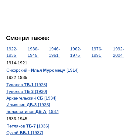
Смотри также:
1922-
1936-
1946-
1962-
1976-
1992-
1935
1945
1961
1975
1991
2004
1914-1921
Сикорский «
Илья Муромец»
[1914]
1922-1935
Туполев
ТБ-1
[1925]
Туполев
ТБ-3
[1930]
Архангельский
СБ
[1934]
Ильюшин
ДБ-3
[1935]
Болховитинов
ДБ-А
[1937]
1936-1945
Петляков
ТБ-7
[1936]
Сухой
ББ-1
[1937]