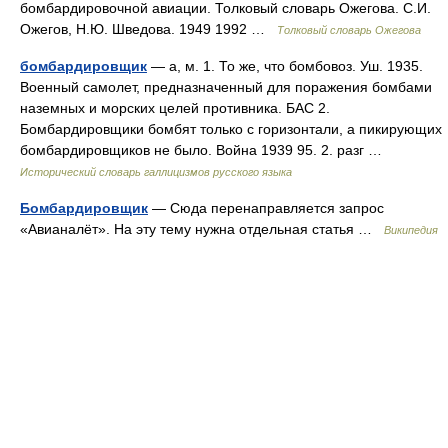
бомбардировочной авиации. Толковый словарь Ожегова. С.И.
Ожегов, Н.Ю. Шведова. 1949 1992 …
Толковый словарь Ожегова
бомбардировщик
— а, м. 1. То же, что бомбовоз. Уш. 1935.
Военный самолет, предназначенный для поражения бомбами
наземных и морских целей противника. БАС 2.
Бомбардировщики бомбят только с горизонтали, а пикирующих
бомбардировщиков не было. Война 1939 95. 2. разг …
Исторический словарь галлицизмов русского языка
Бомбардировщик
— Сюда перенаправляется запрос
«Авианалёт». На эту тему нужна отдельная статья …
Википедия