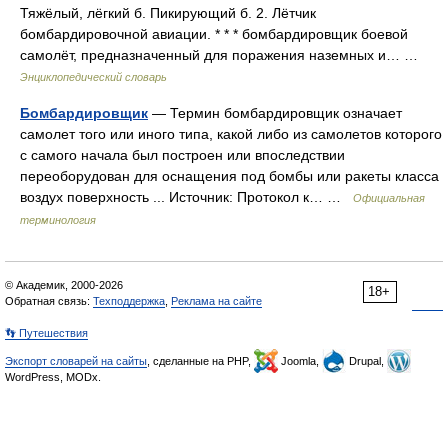
Тяжёлый, лёгкий б. Пикирующий б. 2. Лётчик
бомбардировочной авиации. * * * бомбардировщик боевой
самолёт, предназначенный для поражения наземных и… …
Энциклопедический словарь
Бомбардировщик
— Термин бомбардировщик означает
самолет того или иного типа, какой либо из самолетов которого
с самого начала был построен или впоследствии
переоборудован для оснащения под бомбы или ракеты класса
воздух поверхность ... Источник: Протокол к… …
Официальная
терминология
© Академик, 2000-2026
18+
Обратная связь:
Техподдержка
,
Реклама на сайте
👣 Путешествия
Экспорт словарей на сайты
, сделанные на PHP,
Joomla,
Drupal,
WordPress, MODx.