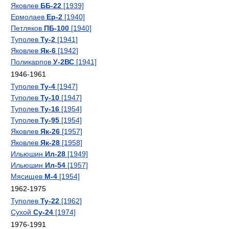
Яковлев
ББ-22
[1939]
Ермолаев
Ер-2
[1940]
Петляков
ПБ-100
[1940]
Туполев
Ту-2
[1941]
Яковлев
Як-6
[1942]
Поликарпов
У-2ВС
[1941]
1946-1961
Туполев
Ту-4
[1947]
Туполев
Ту-10
[1947]
Туполев
Ту-16
[1954]
Туполев
Ту-95
[1954]
Яковлев
Як-26
[1957]
Яковлев
Як-28
[1958]
Ильюшин
Ил-28
[1949]
Ильюшин
Ил-54
[1957]
Мясищев
М-4
[1954]
1962-1975
Туполев
Ту-22
[1962]
Сухой
Су-24
[1974]
1976-1991