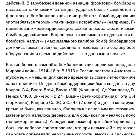
действий. В зарубежной военной авиации фронтовой бомбарди
назывался тактическим, затем для ударных боевых самолётов т
фронтового бомбардировщика и истребителя-бомбардировщика
употребляться термин «тактический истребитель» (например, F-
наименоване «бомбардировщик» сохранилось за стратегически
бомбардировщиками. В прошлом в зависимости от дальности п
бомбовой нагрузки (максимального калибра бомб) бомбардиро
делились также на лёгкие, средние и тяжёлые, а по составу бор
оборудования и времени действия — на дневные и ночные.
Как тип боевого самолёта бомбардировщик появился перед на
Мировой войны 1914–18 гг. В 1913 в России построен 4-моторн
Муромец»,
имевший для своего времени высокие лётно-технич
характеристики. Позднее бомбардировщики были созданы в дру
Кодрон G.4, Бреге Brei4, Ваузен VIII (Франция); Де Хэвилленд D.
Пейдж 0/400, Виккерс F.B.27 «Вими» (Великобритания); Гота G.4
(Германия); Капрони Са.ЗО и Са.42 (Италия) и др. По конструкци
времени были, как правило,
бипланами;
основным конструкцио
материалом являлось дерево, а для обшивки применялось пол
(например, перкаль). Аэродинамические формы бомбардировщ
большое лобовое сопротивление, что при невысокой энерговоо
самолёта определяло небольшие скорости, высоты и дальности 