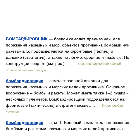
БОМБАРДИРОВЩИК
— боевой самолёт, предназ нач. для
поражения наземных и мор. объектов противника бомбами или
ракетами. Б. подразделяются на фронтовые (тактич.) и
дальние (стратегич.), а также на лёгкие, средние и тяжёлые. По
конструкции совр. Б. (см. рис.)… …
Большой энциклопедический
политехнический словарь
бомбардировщик
— самолёт военной авиации для
поражения наземных и морских целей противника. Основное
вооружение – бомбы и ракеты. Может иметь также 1–2 пушки и
несколько пулемётов. Бомбардировщики подразделяются на
фронтовые (тактические) и стратегические… …
Энциклопедия
техники
бомбардировщик
— а; м. 1. Военный самолёт для поражения
бомбами и ракетами наземных и морских целей противника.