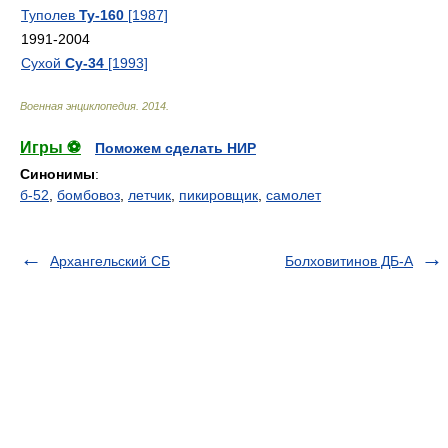
Туполев
Ту-160
[1987]
1991-2004
Сухой
Су-34
[1993]
Военная энциклопедия
.
2014
.
Игры ⚽
Поможем сделать НИР
Синонимы
:
б-52
,
бомбовоз
,
летчик
,
пикировщик
,
самолет
Архангельский СБ
Болховитинов ДБ-А