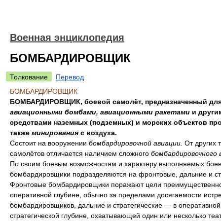
Военная энциклопедия
БОМБАРДИРОВЩИК
Толкование
Перевод
БОМБАРДИРОВЩИК
БОМБАРДИРОВЩИК, боевой самолёт, предназначенный для
авиационными бомбами, авиационными ракетами
и други
средствами наземных (подземных) и морских объектов про
также
минирования
с воздуха.
Состоит на вооружении
бомбардировочной авиации.
От других 
самолётов отличается наличием сложного
бомбардировочного 
По своим боевым возможностям и характеру выполняемых боев
бомбардировщики подразделяются на фронтовые, дальние и ст
Фронтовые бомбардировщики поражают цели преимущественно
оперативной глубине, обычно за пределами досягаемости истр
бомбардировщиков, дальние и стратегические — в оперативной
стратегической глубине, охватывающей один или несколько теа