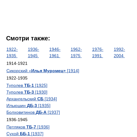
Смотри также:
1922-
1936-
1946-
1962-
1976-
1992-
1935
1945
1961
1975
1991
2004
1914-1921
Сикорский «
Илья Муромец»
[1914]
1922-1935
Туполев
ТБ-1
[1925]
Туполев
ТБ-3
[1930]
Архангельский
СБ
[1934]
Ильюшин
ДБ-3
[1935]
Болховитинов
ДБ-А
[1937]
1936-1945
Петляков
ТБ-7
[1936]
Сухой
ББ-1
[1937]