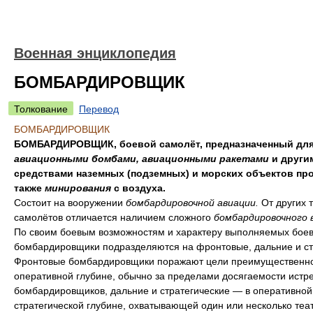
Военная энциклопедия
БОМБАРДИРОВЩИК
Толкование
Перевод
БОМБАРДИРОВЩИК
БОМБАРДИРОВЩИК, боевой самолёт, предназначенный для
авиационными бомбами, авиационными ракетами
и други
средствами наземных (подземных) и морских объектов про
также
минирования
с воздуха.
Состоит на вооружении
бомбардировочной авиации.
От других 
самолётов отличается наличием сложного
бомбардировочного 
По своим боевым возможностям и характеру выполняемых боев
бомбардировщики подразделяются на фронтовые, дальние и ст
Фронтовые бомбардировщики поражают цели преимущественно
оперативной глубине, обычно за пределами досягаемости истр
бомбардировщиков, дальние и стратегические — в оперативной
стратегической глубине, охватывающей один или несколько теа