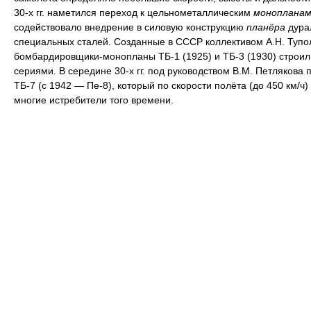
30-х гг. наметился переход к цельнометаллическим
монопланам
содействовало внедрение в силовую конструкцию
планёра
дура
специальных сталей. Созданные в СССР коллективом А.Н. Тупо
бомбардировщики-монопланы ТБ-1 (1925) и ТБ-3 (1930) строи
сериями. В середине 30-х гг. под руководством В.М. Петлякова 
ТБ-7 (с 1942 — Пе-8), который по скорости полёта (до 450 км/ч
многие истребители того времени.