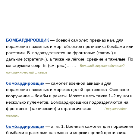
БОМБАРДИРОВЩИК
— боевой самолёт, предназ нач. для
поражения наземных и мор. объектов противника бомбами или
ракетами. Б. подразделяются на фронтовые (тактич.) и
дальние (стратегич.), а также на лёгкие, средние и тяжёлые. По
конструкции совр. Б. (см. рис.)… …
Большой энциклопедический
политехнический словарь
бомбардировщик
— самолёт военной авиации для
поражения наземных и морских целей противника. Основное
вооружение – бомбы и ракеты. Может иметь также 1–2 пушки и
несколько пулемётов. Бомбардировщики подразделяются на
фронтовые (тактические) и стратегические… …
Энциклопедия
техники
бомбардировщик
— а; м. 1. Военный самолёт для поражения
бомбами и ракетами наземных и морских целей противника.