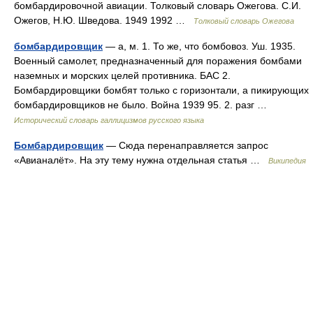
бомбардировочной авиации. Толковый словарь Ожегова. С.И.
Ожегов, Н.Ю. Шведова. 1949 1992 …
Толковый словарь Ожегова
бомбардировщик
— а, м. 1. То же, что бомбовоз. Уш. 1935.
Военный самолет, предназначенный для поражения бомбами
наземных и морских целей противника. БАС 2.
Бомбардировщики бомбят только с горизонтали, а пикирующих
бомбардировщиков не было. Война 1939 95. 2. разг …
Исторический словарь галлицизмов русского языка
Бомбардировщик
— Сюда перенаправляется запрос
«Авианалёт». На эту тему нужна отдельная статья …
Википедия