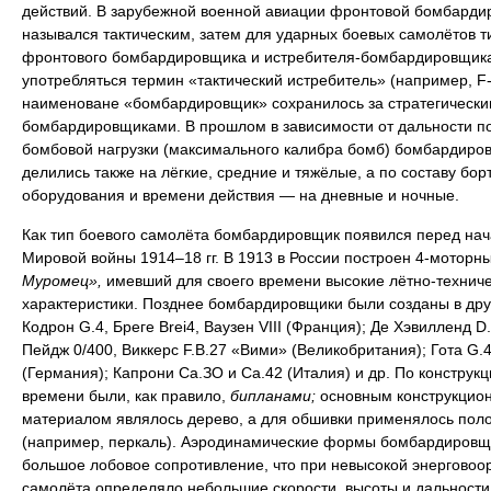
действий. В зарубежной военной авиации фронтовой бомбарди
назывался тактическим, затем для ударных боевых самолётов т
фронтового бомбардировщика и истребителя-бомбардировщика
употребляться термин «тактический истребитель» (например, F-
наименоване «бомбардировщик» сохранилось за стратегически
бомбардировщиками. В прошлом в зависимости от дальности п
бомбовой нагрузки (максимального калибра бомб) бомбардиро
делились также на лёгкие, средние и тяжёлые, а по составу бор
оборудования и времени действия — на дневные и ночные.
Как тип боевого самолёта бомбардировщик появился перед на
Мировой войны 1914–18 гг. В 1913 в России построен 4-моторн
Муромец»,
имевший для своего времени высокие лётно-технич
характеристики. Позднее бомбардировщики были созданы в дру
Кодрон G.4, Бреге Brei4, Ваузен VIII (Франция); Де Хэвилленд D.
Пейдж 0/400, Виккерс F.B.27 «Вими» (Великобритания); Гота G.4
(Германия); Капрони Са.ЗО и Са.42 (Италия) и др. По конструкци
времени были, как правило,
бипланами;
основным конструкцио
материалом являлось дерево, а для обшивки применялось пол
(например, перкаль). Аэродинамические формы бомбардировщ
большое лобовое сопротивление, что при невысокой энерговоо
самолёта определяло небольшие скорости, высоты и дальности 