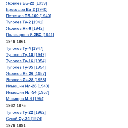
Яковлев
ББ-22
[1939]
Ермолаев
Ер-2
[1940]
Петляков
ПБ-100
[1940]
Туполев
Ту-2
[1941]
Яковлев
Як-6
[1942]
Поликарпов
У-2ВС
[1941]
1946-1961
Туполев
Ту-4
[1947]
Туполев
Ту-10
[1947]
Туполев
Ту-16
[1954]
Туполев
Ту-95
[1954]
Яковлев
Як-26
[1957]
Яковлев
Як-28
[1958]
Ильюшин
Ил-28
[1949]
Ильюшин
Ил-54
[1957]
Мясищев
М-4
[1954]
1962-1975
Туполев
Ту-22
[1962]
Сухой
Су-24
[1974]
1976-1991