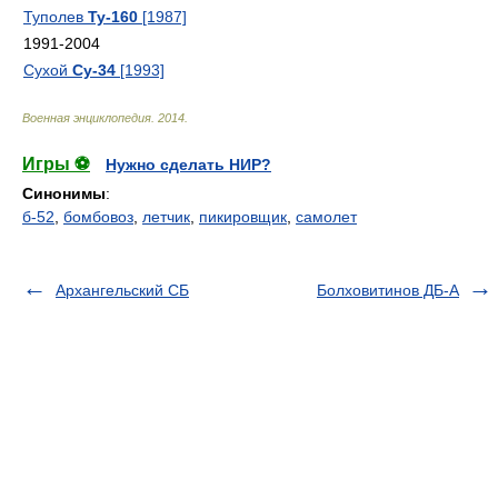
Туполев
Ту-160
[1987]
1991-2004
Сухой
Су-34
[1993]
Военная энциклопедия
.
2014
.
Игры ⚽
Нужно сделать НИР?
Синонимы
:
б-52
,
бомбовоз
,
летчик
,
пикировщик
,
самолет
Архангельский СБ
Болховитинов ДБ-А