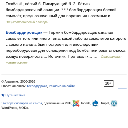
Тяжёлый, лёгкий б. Пикирующий б. 2. Лётчик
бомбардировочной авиации. * * * бомбардировщик боевой
самолёт, предназначенный для поражения наземных и… …
Энциклопедический словарь
Бомбардировщик
— Термин бомбардировщик означает
самолет того или иного типа, какой либо из самолетов которого
с самого начала был построен или впоследствии
переоборудован для оснащения под бомбы или ракеты класса
воздух поверхность ... Источник: Протокол к… …
Официальная
терминология
© Академик, 2000-2026
18+
Обратная связь:
Техподдержка
,
Реклама на сайте
👣 Путешествия
Экспорт словарей на сайты
, сделанные на PHP,
Joomla,
Drupal,
WordPress, MODx.