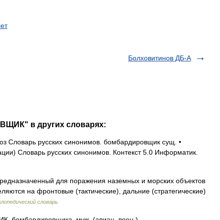
ет
Болховитинов ДБ-А
ВЩИК" в других словарях:
з Словарь русских синонимов. бомбардировщик сущ. •
ии) Словарь русских синонимов. Контекст 5.0 Информатик.
редназначенный для поражения наземных и морских объектов
ляются на фронтовые (тактические), дальние (стратегические)
лопедический словарь
бомбардировщика, муж. (авиац. воен.).