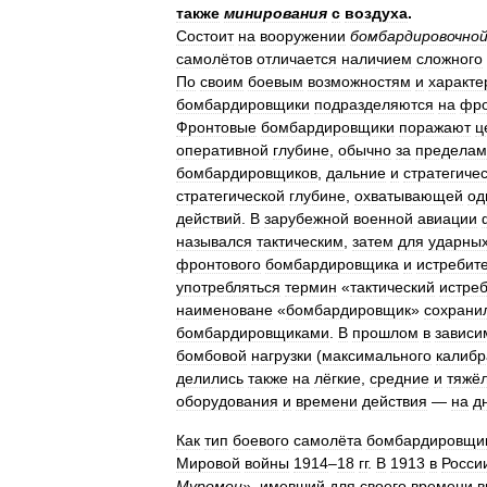
также
минирования
с
воздуха
.
Состоит
на
вооружении
бомбардировочно
самолётов
отличается
наличием
сложного
По
своим
боевым
возможностям
и
характе
бомбардировщики
подразделяются
на
фро
Фронтовые
бомбардировщики
поражают
ц
оперативной
глубине
,
обычно
за
пределам
бомбардировщиков
,
дальние
и
стратегиче
стратегической
глубине
,
охватывающей
од
действий
.
В
зарубежной
военной
авиации
назывался
тактическим
,
затем
для
ударны
фронтового
бомбардировщика
и
истребит
употребляться
термин
«
тактический
истре
наименоване
«
бомбардировщик
»
сохрани
бомбардировщиками
.
В
прошлом
в
зависи
бомбовой
нагрузки
(
максимального
калибр
делились
также
на
лёгкие
,
средние
и
тяжё
оборудования
и
времени
действия
—
на
д
Как
тип
боевого
самолёта
бомбардировщи
Мировой
войны
1914
–
18
гг
.
В
1913
в
Росси
Муромец
»,
имевший
для
своего
времени
в