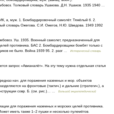
мбовоз. Толковый словарь Ушакова. Д.Н. Ушаков. 1935 1940 …
а, муж. 1. Бомбардировочный самолёт. Тяжёлый б. 2.
ый словарь Ожегова. С.И. Ожегов, Н.Ю. Шведова. 1949 1992
бомбовоз. Уш. 1935. Военный самолет, предназначенный для
елей противника. БАС 2. Бомбардировщики бомбят только с
иков не было. Война 1939 95. 2. разг …
Исторический словарь
ся запрос «Авианалёт». На эту тему нужна отдельная статья
редназ нач. для поражения наземных и мор. объектов
азделяются на фронтовые (тактич.) и дальние (стратегич.), а
онструкции совр. Б. (см. рис.)… …
Большой энциклопедический
ации для поражения наземных и морских целей противника.
ожет иметь также 1–2 пушки и несколько пулемётов.