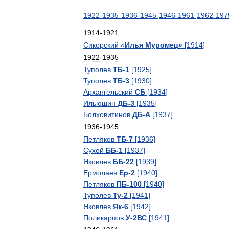
1922
-
1935
1936
-
1945
1946
-
1961
1962
-
197
1914
-
1921
Сикорский
«
Илья
Муромец
»
[
1914
]
1922
-
1935
Туполев
ТБ
-
1
[
1925
]
Туполев
ТБ
-
3
[
1930
]
Архангельский
СБ
[
1934
]
Ильюшин
ДБ
-
3
[
1935
]
Болховитинов
ДБ
-
А
[
1937
]
1936
-
1945
Петляков
ТБ
-
7
[
1936
]
Сухой
ББ
-
1
[
1937
]
Яковлев
ББ
-
22
[
1939
]
Ермолаев
Ер
-
2
[
1940
]
Петляков
ПБ
-
100
[
1940
]
Туполев
Ту
-
2
[
1941
]
Яковлев
Як
-
6
[
1942
]
Поликарпов
У
-
2ВС
[
1941
]