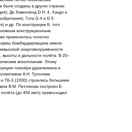
и
были
созданы
в
других
странах:
ция
);
Де
Хэвилленд
D
.
H
.
4
,
Хэндл
и
кобритания
);
Гота
G
.
4
и
G
.
5
ия
)
и
др
.
По
конструкции
Б
.
того
сновным
конструкционным
ки
применялось
полотно
ормы
бомбардировщика
имели
невысокой
энерговооружённости
и
,
высоты
и
дальности
полёта
.
В
20
–
лическим
монопланам
.
Этому
рукцию
планёра
дуралюмина
и
оллективом
А
.
Н
.
Туполева
)
и
ТБ
-
3
(
1930
)
строились
большими
твом
В
.
М
.
Петлякова
построен
Б
.
полёта
(
до
450
км
/
ч
)
превосходил