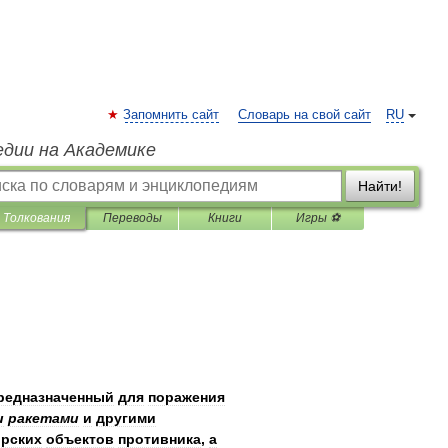
Запомнить сайт
Словарь на свой сайт
RU
едии на Академике
Найти!
Толкования
Переводы
Книги
Игры ⚽
редназначенный
для
поражения
и
ракетами
и
другими
рских
объектов
противника
,
а