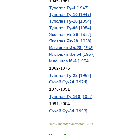
1946
-
1961
Туполев
Ту
-
4
[
1947
]
Туполев
Ту
-
10
[
1947
]
Туполев
Ту
-
16
[
1954
]
Туполев
Ту
-
95
[
1954
]
Яковлев
Як
-
26
[
1957
]
Яковлев
Як
-
28
[
1958
]
Ильюшин
Ил
-
28
[
1949
]
Ильюшин
Ил
-
54
[
1957
]
Мясищев
М
-
4
[
1954
]
1962
-
1975
Туполев
Ту
-
22
[
1962
]
Сухой
Су
-
24
[
1974
]
1976
-
1991
Туполев
Ту
-
160
[
1987
]
1991
-
2004
Сухой
Су
-
34
[
1993
]
Военная
энциклопедия
.
2014
.