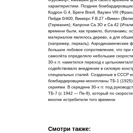
характеристики
.
Позднее
бомбардировщик
Кодрон
G
.
4
,
Бреге
Brei4
,
Ваузен
VIII
(
Фран
Пейдж
0
/
400
,
Виккерс
F
.
B
.
27
«
Вими
» (
Вели
(
Германия
);
Капрони
Са
.
ЗО
и
Са
.
42
(
Итал
времени
были
,
как
правило
,
бипланами
;
о
материалом
являлось
дерево
,
а
для
обшив
(
например
,
перкаль
).
Аэродинамические
ф
большое
лобовое
сопротивление
,
что
при
самолёта
определяло
небольшие
скорост
30
-
х
гг
.
наметился
переход
к
цельнометал
содействовало
внедрение
в
силовую
конст
специальных
сталей
.
Созданные
в
СССР
к
бомбардировщики
-
монопланы
ТБ
-
1
(
1925
сериями
.
В
середине
30
-
х
гг
.
под
руководс
ТБ
-
7
(
с
1942
—
Пе
-
8
),
который
по
скорости
многие
истребители
того
времени
.
Смотри
также: