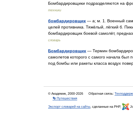
Бомбардировщики подразделяются на фро
техники
бомбардировщик
— а; м. 1. Военный са
целей противника. Тяжёлый, лёгкий б. Пик
бомбардировщик боевой самолёт, предн
словарь
Бомбардировщик
— Термин бомбардировщ
самолетов которого с самого начала был 
под бомбы или ракеты класса воздух пове
© Академик, 2000-2026
Обратная связь:
Техподдерж
👣 Путешествия
Экспорт словарей на сайты
, сделанные на PHP,
Jo