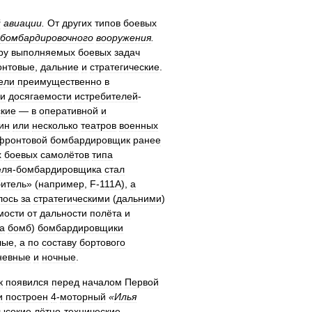
й
авиации
.
От
других
типов
боевых
бомбардировочного
вооружения
.
ру
выполняемых
боевых
задач
нтовые
,
дальние
и
стратегические
.
ели
преимущественно
в
и
досягаемости
истребителей
-
ские
—
в
оперативной
и
ин
или
несколько
театров
военных
фронтовой
бомбардировщик
ранее
х
боевых
самолётов
типа
еля
-
бомбардировщика
стал
битель
» (
например
,
F
-
111A
),
а
лось
за
стратегическими
(
дальними
)
мости
от
дальности
полёта
и
а
бомб
)
бомбардировщики
лые
,
а
по
составу
бортового
невные
и
ночные
.
к
появился
перед
началом
Первой
и
построен
4
-
моторный
«
Илья
ысокие
лётно
-
технические