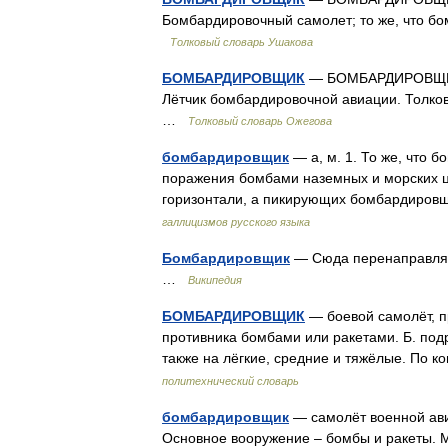
Бомбардировочный самолет; то же, что бо
Толковый словарь Ушакова
БОМБАРДИРОВЩИК
— БОМБАРДИРОВЩИК, 
Лётчик бомбардировочной авиации. Толков
…
Толковый словарь Ожегова
бомбардировщик
— а, м. 1. То же, что 
поражения бомбами наземных и морских ц
горизонтали, а пикирующих бомбардировщ
галлицизмов русского языка
Бомбардировщик
— Сюда перенаправляет
…
Википедия
БОМБАРДИРОВЩИК
— боевой самолёт, п
противника бомбами или ракетами. Б. подр
также на лёгкие, средние и тяжёлые. По к
политехнический словарь
бомбардировщик
— самолёт военной ави
Основное вооружение – бомбы и ракеты. М