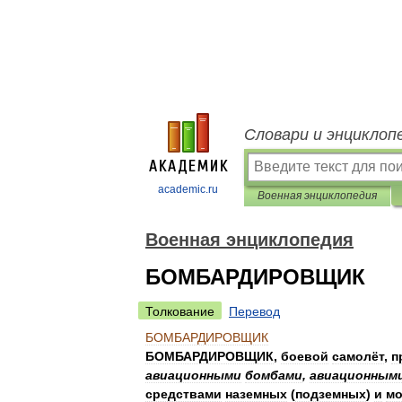
Словари и энциклоп
academic.ru
Военная энциклопедия
Военная энциклопедия
БОМБАРДИРОВЩИК
Толкование
Перевод
БОМБАРДИРОВЩИК
БОМБАРДИРОВЩИК
,
боевой
самолёт
,
п
авиационными
бомбами
,
авиационным
средствами
наземных
(
подземных
)
и
мо