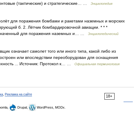
нтовые (тактические) и стратегические… …
Энциклопедия
молёт для поражения бомбами и ракетами наземных и морских
ирующий б. 2. Лётчик бомбардировочной авиации. * * *
азначенный для поражения наземных и… …
Энциклопедический
ик означает самолет того или иного типа, какой либо из
построен или впоследствии переоборудован для оснащения
рхность ... Источник: Протокол к… …
Официальная терминология
ка
,
Реклама на сайте
18+
omla,
Drupal,
WordPress, MODx.