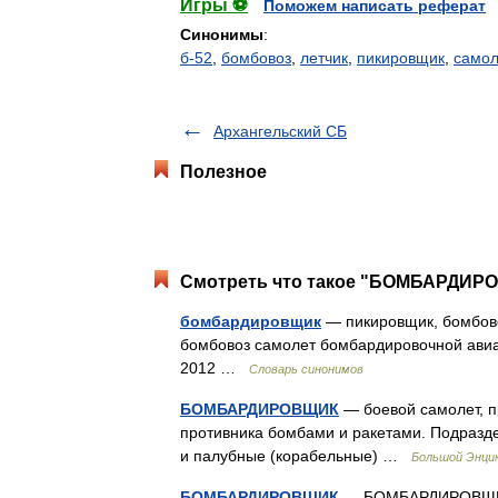
Игры ⚽
Поможем написать реферат
Синонимы
:
б-52
,
бомбовоз
,
летчик
,
пикировщик
,
самол
Архангельский СБ
Полезное
Смотреть что такое "БОМБАРДИРО
бомбардировщик
— пикировщик, бомбово
бомбовоз самолет бомбардировочной авиац
2012 …
Словарь синонимов
БОМБАРДИРОВЩИК
— боевой самолет, п
противника бомбами и ракетами. Подразде
и палубные (корабельные) …
Большой Энцик
БОМБАРДИРОВЩИК
— БОМБАРДИРОВЩИК, 