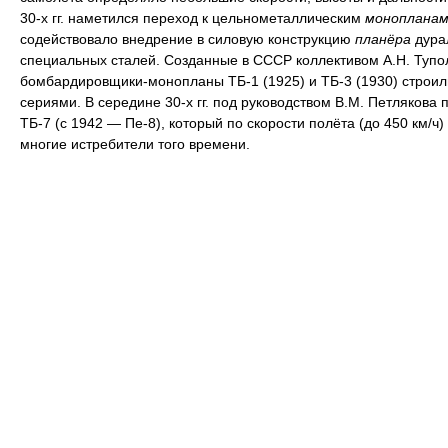
30-х гг. наметился переход к цельнометаллическим
монопланам
содействовало внедрение в силовую конструкцию
планёра
дура
специальных сталей. Созданные в СССР коллективом А.Н. Тупо
бомбардировщики-монопланы ТБ-1 (1925) и ТБ-3 (1930) строи
сериями. В середине 30-х гг. под руководством В.М. Петлякова 
ТБ-7 (с 1942 — Пе-8), который по скорости полёта (до 450 км/ч
многие истребители того времени.