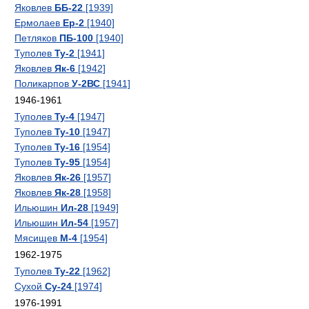
Яковлев
ББ-22
[1939]
Ермолаев
Ер-2
[1940]
Петляков
ПБ-100
[1940]
Туполев
Ту-2
[1941]
Яковлев
Як-6
[1942]
Поликарпов
У-2ВС
[1941]
1946-1961
Туполев
Ту-4
[1947]
Туполев
Ту-10
[1947]
Туполев
Ту-16
[1954]
Туполев
Ту-95
[1954]
Яковлев
Як-26
[1957]
Яковлев
Як-28
[1958]
Ильюшин
Ил-28
[1949]
Ильюшин
Ил-54
[1957]
Мясищев
М-4
[1954]
1962-1975
Туполев
Ту-22
[1962]
Сухой
Су-24
[1974]
1976-1991