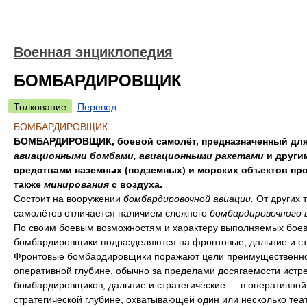
Военная энциклопедия
БОМБАРДИРОВЩИК
Толкование
Перевод
БОМБАРДИРОВЩИК
БОМБАРДИРОВЩИК, боевой самолёт, предназначенный для
авиационными бомбами, авиационными ракетами
и други
средствами наземных (подземных) и морских объектов про
также
минирования
с воздуха.
Состоит на вооружении
бомбардировочной авиации.
От других 
самолётов отличается наличием сложного
бомбардировочного 
По своим боевым возможностям и характеру выполняемых боев
бомбардировщики подразделяются на фронтовые, дальние и ст
Фронтовые бомбардировщики поражают цели преимущественно
оперативной глубине, обычно за пределами досягаемости истр
бомбардировщиков, дальние и стратегические — в оперативной
стратегической глубине, охватывающей один или несколько теа