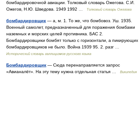
бомбардировочной авиации. Толковый словарь Ожегова. С.И.
Ожегов, Н.Ю. Шведова. 1949 1992 …
Толковый словарь Ожегова
бомбардировщик
— а, м. 1. То же, что бомбовоз. Уш. 1935.
Военный самолет, предназначенный для поражения бомбами
наземных и морских целей противника. БАС 2.
Бомбардировщики бомбят только с горизонтали, а пикирующих
бомбардировщиков не было. Война 1939 95. 2. разг …
Исторический словарь галлицизмов русского языка
Бомбардировщик
— Сюда перенаправляется запрос
«Авианалёт». На эту тему нужна отдельная статья …
Википедия