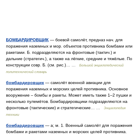
БОМБАРДИРОВЩИК
— боевой самолёт, предназ нач. для
поражения наземных и мор. объектов противника бомбами или
ракетами. Б. подразделяются на фронтовые (тактич.) и
дальние (стратегич.), а также на лёгкие, средние и тяжёлые. По
конструкции совр. Б. (см. рис.)… …
Большой энциклопедический
политехнический словарь
бомбардировщик
— самолёт военной авиации для
поражения наземных и морских целей противника. Основное
вооружение – бомбы и ракеты. Может иметь также 1–2 пушки и
несколько пулемётов. Бомбардировщики подразделяются на
фронтовые (тактические) и стратегические… …
Энциклопедия
техники
бомбардировщик
— а; м. 1. Военный самолёт для поражения
бомбами и ракетами наземных и морских целей противника.