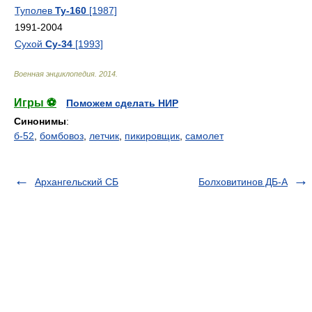
Туполев
Ту-160
[1987]
1991-2004
Сухой
Су-34
[1993]
Военная энциклопедия
.
2014
.
Игры ⚽
Поможем сделать НИР
Синонимы
:
б-52
,
бомбовоз
,
летчик
,
пикировщик
,
самолет
Архангельский СБ
Болховитинов ДБ-А