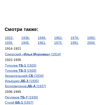
Смотри также:
1922-
1936-
1946-
1962-
1976-
1992-
1935
1945
1961
1975
1991
2004
1914-1921
Сикорский «
Илья Муромец»
[1914]
1922-1935
Туполев
ТБ-1
[1925]
Туполев
ТБ-3
[1930]
Архангельский
СБ
[1934]
Ильюшин
ДБ-3
[1935]
Болховитинов
ДБ-А
[1937]
1936-1945
Петляков
ТБ-7
[1936]
Сухой
ББ-1
[1937]