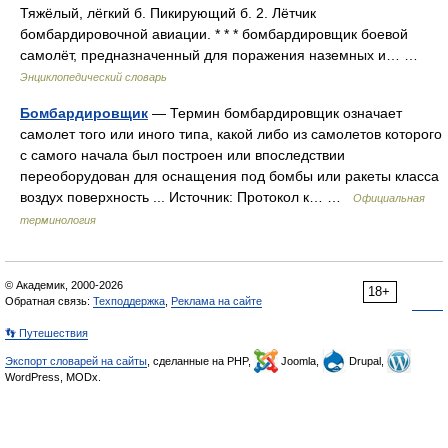
Тяжёлый, лёгкий б. Пикирующий б. 2. Лётчик
бомбардировочной авиации. * * * бомбардировщик боевой
самолёт, предназначенный для поражения наземных и… …
Энциклопедический словарь
Бомбардировщик
— Термин бомбардировщик означает
самолет того или иного типа, какой либо из самолетов которого
с самого начала был построен или впоследствии
переоборудован для оснащения под бомбы или ракеты класса
воздух поверхность ... Источник: Протокол к… …
Официальная
терминология
© Академик, 2000-2026
18+
Обратная связь:
Техподдержка
,
Реклама на сайте
👣 Путешествия
Экспорт словарей на сайты
, сделанные на PHP,
Joomla,
Drupal,
WordPress, MODx.