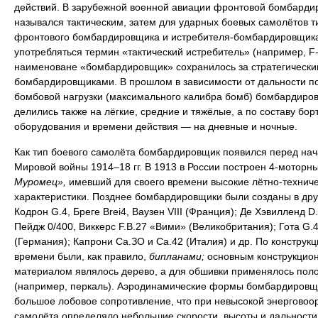
действий. В зарубежной военной авиации фронтовой бомбарди
назывался тактическим, затем для ударных боевых самолётов т
фронтового бомбардировщика и истребителя-бомбардировщика
употребляться термин «тактический истребитель» (например, F-
наименоване «бомбардировщик» сохранилось за стратегически
бомбардировщиками. В прошлом в зависимости от дальности п
бомбовой нагрузки (максимального калибра бомб) бомбардиро
делились также на лёгкие, средние и тяжёлые, а по составу бор
оборудования и времени действия — на дневные и ночные.
Как тип боевого самолёта бомбардировщик появился перед на
Мировой войны 1914–18 гг. В 1913 в России построен 4-моторн
Муромец»,
имевший для своего времени высокие лётно-технич
характеристики. Позднее бомбардировщики были созданы в дру
Кодрон G.4, Бреге Brei4, Ваузен VIII (Франция); Де Хэвилленд D.
Пейдж 0/400, Виккерс F.B.27 «Вими» (Великобритания); Гота G.4
(Германия); Капрони Са.ЗО и Са.42 (Италия) и др. По конструкци
времени были, как правило,
бипланами;
основным конструкцио
материалом являлось дерево, а для обшивки применялось пол
(например, перкаль). Аэродинамические формы бомбардировщ
большое лобовое сопротивление, что при невысокой энерговоо
самолёта определяло небольшие скорости, высоты и дальности 