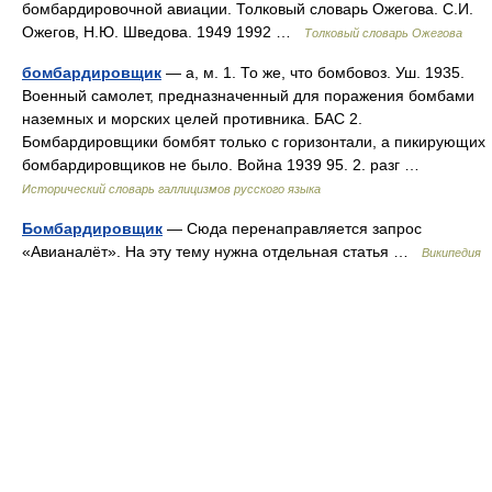
бомбардировочной авиации. Толковый словарь Ожегова. С.И.
Ожегов, Н.Ю. Шведова. 1949 1992 …
Толковый словарь Ожегова
бомбардировщик
— а, м. 1. То же, что бомбовоз. Уш. 1935.
Военный самолет, предназначенный для поражения бомбами
наземных и морских целей противника. БАС 2.
Бомбардировщики бомбят только с горизонтали, а пикирующих
бомбардировщиков не было. Война 1939 95. 2. разг …
Исторический словарь галлицизмов русского языка
Бомбардировщик
— Сюда перенаправляется запрос
«Авианалёт». На эту тему нужна отдельная статья …
Википедия