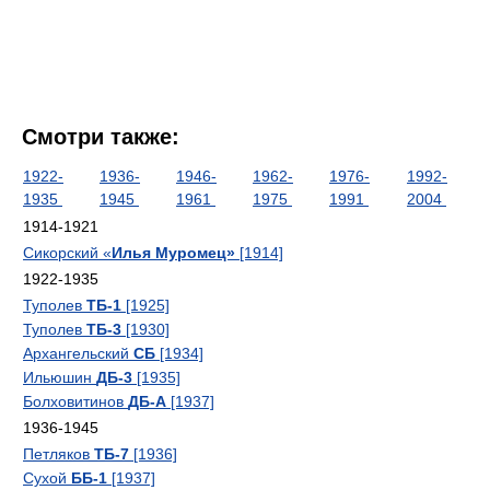
Смотри также:
1922-
1936-
1946-
1962-
1976-
1992-
1935
1945
1961
1975
1991
2004
1914-1921
Сикорский «
Илья Муромец»
[1914]
1922-1935
Туполев
ТБ-1
[1925]
Туполев
ТБ-3
[1930]
Архангельский
СБ
[1934]
Ильюшин
ДБ-3
[1935]
Болховитинов
ДБ-А
[1937]
1936-1945
Петляков
ТБ-7
[1936]
Сухой
ББ-1
[1937]