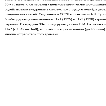
30-х гг. наметился переход к цельнометаллическим
монопланам
содействовало внедрение в силовую конструкцию
планёра
дура
специальных сталей. Созданные в СССР коллективом А.Н. Тупо
бомбардировщики-монопланы ТБ-1 (1925) и ТБ-3 (1930) строи
сериями. В середине 30-х гг. под руководством В.М. Петлякова 
ТБ-7 (с 1942 — Пе-8), который по скорости полёта (до 450 км/ч
многие истребители того времени.