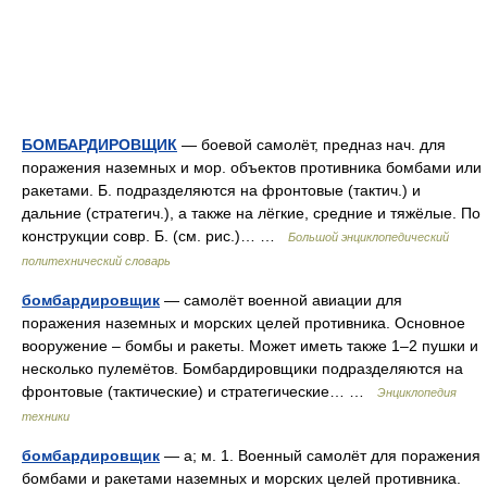
БОМБАРДИРОВЩИК
— боевой самолёт, предназ нач. для
поражения наземных и мор. объектов противника бомбами или
ракетами. Б. подразделяются на фронтовые (тактич.) и
дальние (стратегич.), а также на лёгкие, средние и тяжёлые. По
конструкции совр. Б. (см. рис.)… …
Большой энциклопедический
политехнический словарь
бомбардировщик
— самолёт военной авиации для
поражения наземных и морских целей противника. Основное
вооружение – бомбы и ракеты. Может иметь также 1–2 пушки и
несколько пулемётов. Бомбардировщики подразделяются на
фронтовые (тактические) и стратегические… …
Энциклопедия
техники
бомбардировщик
— а; м. 1. Военный самолёт для поражения
бомбами и ракетами наземных и морских целей противника.