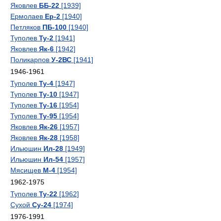
Яковлев
ББ-22
[1939]
Ермолаев
Ер-2
[1940]
Петляков
ПБ-100
[1940]
Туполев
Ту-2
[1941]
Яковлев
Як-6
[1942]
Поликарпов
У-2ВС
[1941]
1946-1961
Туполев
Ту-4
[1947]
Туполев
Ту-10
[1947]
Туполев
Ту-16
[1954]
Туполев
Ту-95
[1954]
Яковлев
Як-26
[1957]
Яковлев
Як-28
[1958]
Ильюшин
Ил-28
[1949]
Ильюшин
Ил-54
[1957]
Мясищев
М-4
[1954]
1962-1975
Туполев
Ту-22
[1962]
Сухой
Су-24
[1974]
1976-1991