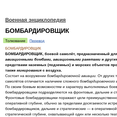
Военная энциклопедия
БОМБАРДИРОВЩИК
Толкование
Перевод
БОМБАРДИРОВЩИК
БОМБАРДИРОВЩИК, боевой самолёт, предназначенный для
авиационными бомбами, авиационными ракетами
и други
средствами наземных (подземных) и морских объектов про
также
минирования
с воздуха.
Состоит на вооружении
бомбардировочной авиации.
От других 
самолётов отличается наличием сложного
бомбардировочного 
По своим боевым возможностям и характеру выполняемых боев
бомбардировщики подразделяются на фронтовые, дальние и ст
Фронтовые бомбардировщики поражают цели преимущественно
оперативной глубине, обычно за пределами досягаемости истр
бомбардировщиков, дальние и стратегические — в оперативной
стратегической глубине, охватывающей один или несколько теа