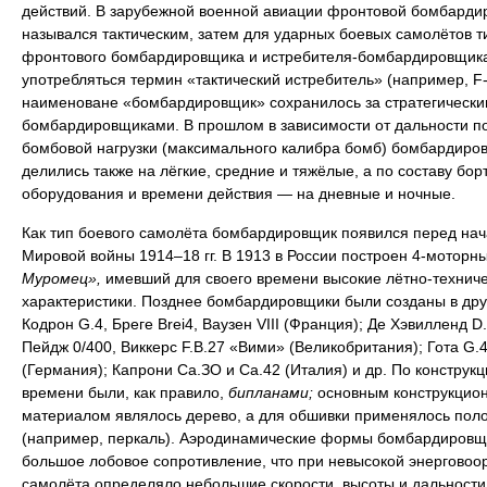
действий. В зарубежной военной авиации фронтовой бомбарди
назывался тактическим, затем для ударных боевых самолётов т
фронтового бомбардировщика и истребителя-бомбардировщика
употребляться термин «тактический истребитель» (например, F-
наименоване «бомбардировщик» сохранилось за стратегически
бомбардировщиками. В прошлом в зависимости от дальности п
бомбовой нагрузки (максимального калибра бомб) бомбардиро
делились также на лёгкие, средние и тяжёлые, а по составу бор
оборудования и времени действия — на дневные и ночные.
Как тип боевого самолёта бомбардировщик появился перед на
Мировой войны 1914–18 гг. В 1913 в России построен 4-моторн
Муромец»,
имевший для своего времени высокие лётно-технич
характеристики. Позднее бомбардировщики были созданы в дру
Кодрон G.4, Бреге Brei4, Ваузен VIII (Франция); Де Хэвилленд D.
Пейдж 0/400, Виккерс F.B.27 «Вими» (Великобритания); Гота G.4
(Германия); Капрони Са.ЗО и Са.42 (Италия) и др. По конструкци
времени были, как правило,
бипланами;
основным конструкцио
материалом являлось дерево, а для обшивки применялось пол
(например, перкаль). Аэродинамические формы бомбардировщ
большое лобовое сопротивление, что при невысокой энерговоо
самолёта определяло небольшие скорости, высоты и дальности 