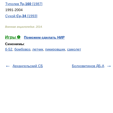
Туполев
Ту-160
[1987]
1991-2004
Сухой
Су-34
[1993]
Военная энциклопедия
.
2014
.
Игры ⚽
Поможем сделать НИР
Синонимы
:
б-52
,
бомбовоз
,
летчик
,
пикировщик
,
самолет
Архангельский СБ
Болховитинов ДБ-А