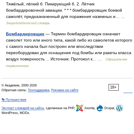
Тяжёлый, лёгкий б. Пикирующий б. 2. Лётчик
бомбардировочной авиации. * * * бомбардировщик боевой
самолёт, предназначенный для поражения наземных и… …
Энциклопедический словарь
Бомбардировщик
— Термин бомбардировщик означает
самолет того или иного типа, какой либо из самолетов которого
с самого начала был построен или впоследствии
переоборудован для оснащения под бомбы или ракеты класса
воздух поверхность ... Источник: Протокол к… …
Официальная
терминология
© Академик, 2000-2026
18+
Обратная связь:
Техподдержка
,
Реклама на сайте
👣 Путешествия
Экспорт словарей на сайты
, сделанные на PHP,
Joomla,
Drupal,
WordPress, MODx.