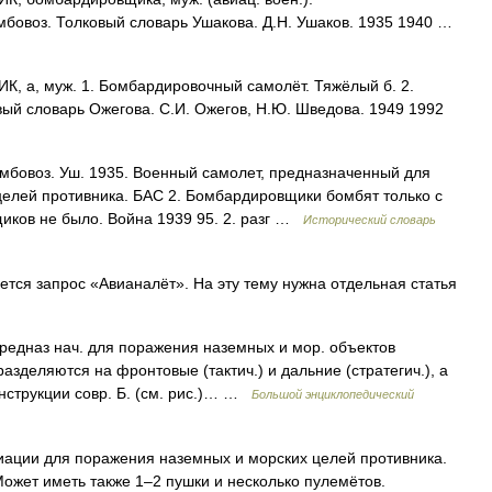
мбовоз. Толковый словарь Ушакова. Д.Н. Ушаков. 1935 1940 …
а, муж. 1. Бомбардировочный самолёт. Тяжёлый б. 2.
ый словарь Ожегова. С.И. Ожегов, Н.Ю. Шведова. 1949 1992
бомбовоз. Уш. 1935. Военный самолет, предназначенный для
елей противника. БАС 2. Бомбардировщики бомбят только с
иков не было. Война 1939 95. 2. разг …
Исторический словарь
ся запрос «Авианалёт». На эту тему нужна отдельная статья
редназ нач. для поражения наземных и мор. объектов
азделяются на фронтовые (тактич.) и дальние (стратегич.), а
онструкции совр. Б. (см. рис.)… …
Большой энциклопедический
ации для поражения наземных и морских целей противника.
ожет иметь также 1–2 пушки и несколько пулемётов.