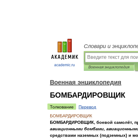
Словари и энциклоп
academic.ru
Военная энциклопедия
Военная энциклопедия
БОМБАРДИРОВЩИК
Толкование
Перевод
БОМБАРДИРОВЩИК
БОМБАРДИРОВЩИК
,
боевой
самолёт
,
п
авиационными
бомбами
,
авиационным
средствами
наземных
(
подземных
)
и
мо