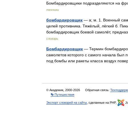
Бомбардировщики подразделяются на фро
техники
бомбардировщик
— а; м. 1. Военный са
целей противника. Тяжёлый, лёгкий б. Пик
бомбардировщик боевой самолёт, предн
словарь
Бомбардировщик
— Термин бомбардировщ
самолетов которого с самого начала был 
под бомбы или ракеты класса воздух пове
© Академик, 2000-2026
Обратная связь:
Техподдерж
👣 Путешествия
Экспорт словарей на сайты
, сделанные на PHP,
Jo