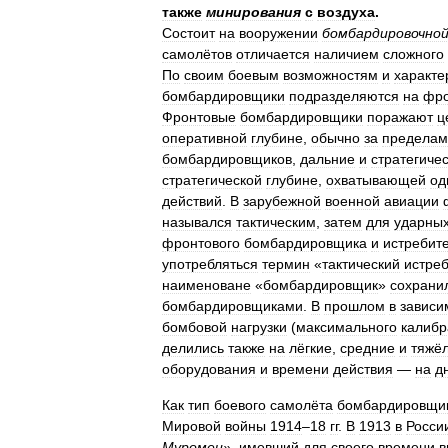
также
минирования
с
воздуха
.
Состоит
на
вооружении
бомбардировочно
самолётов
отличается
наличием
сложного
По
своим
боевым
возможностям
и
характе
бомбардировщики
подразделяются
на
фро
Фронтовые
бомбардировщики
поражают
ц
оперативной
глубине
,
обычно
за
пределам
бомбардировщиков
,
дальние
и
стратегиче
стратегической
глубине
,
охватывающей
од
действий
.
В
зарубежной
военной
авиации
назывался
тактическим
,
затем
для
ударны
фронтового
бомбардировщика
и
истребит
употребляться
термин
«
тактический
истре
наименоване
«
бомбардировщик
»
сохрани
бомбардировщиками
.
В
прошлом
в
зависи
бомбовой
нагрузки
(
максимального
калибр
делились
также
на
лёгкие
,
средние
и
тяжё
оборудования
и
времени
действия
—
на
д
Как
тип
боевого
самолёта
бомбардировщи
Мировой
войны
1914
–
18
гг
.
В
1913
в
Росси
Муромец
»,
имевший
для
своего
времени
в