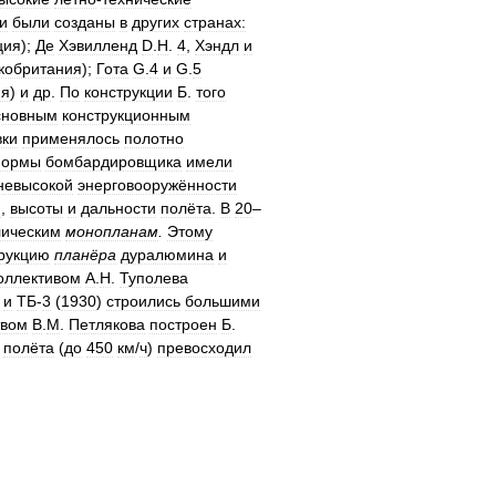
и
были
созданы
в
других
странах:
ция
);
Де
Хэвилленд
D
.
H
.
4
,
Хэндл
и
кобритания
);
Гота
G
.
4
и
G
.
5
ия
)
и
др
.
По
конструкции
Б
.
того
сновным
конструкционным
ки
применялось
полотно
ормы
бомбардировщика
имели
невысокой
энерговооружённости
и
,
высоты
и
дальности
полёта
.
В
20
–
лическим
монопланам
.
Этому
рукцию
планёра
дуралюмина
и
оллективом
А
.
Н
.
Туполева
)
и
ТБ
-
3
(
1930
)
строились
большими
твом
В
.
М
.
Петлякова
построен
Б
.
полёта
(
до
450
км
/
ч
)
превосходил