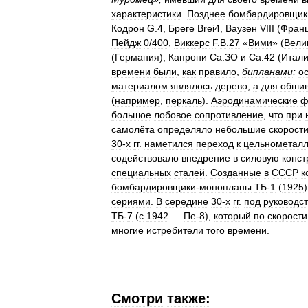
характеристики
.
Позднее
бомбардировщик
Кодрон
G
.
4
,
Бреге
Brei4
,
Ваузен
VIII
(
Фран
Пейдж
0
/
400
,
Виккерс
F
.
B
.
27
«
Вими
» (
Вели
(
Германия
);
Капрони
Са
.
ЗО
и
Са
.
42
(
Итал
времени
были
,
как
правило
,
бипланами
;
о
материалом
являлось
дерево
,
а
для
обшив
(
например
,
перкаль
).
Аэродинамические
ф
большое
лобовое
сопротивление
,
что
при
самолёта
определяло
небольшие
скорост
30
-
х
гг
.
наметился
переход
к
цельнометал
содействовало
внедрение
в
силовую
конст
специальных
сталей
.
Созданные
в
СССР
к
бомбардировщики
-
монопланы
ТБ
-
1
(
1925
сериями
.
В
середине
30
-
х
гг
.
под
руководс
ТБ
-
7
(
с
1942
—
Пе
-
8
),
который
по
скорости
многие
истребители
того
времени
.
Смотри
также: