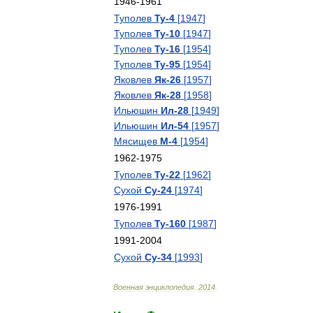
1946
-
1961
Туполев
Ту
-
4
[
1947
]
Туполев
Ту
-
10
[
1947
]
Туполев
Ту
-
16
[
1954
]
Туполев
Ту
-
95
[
1954
]
Яковлев
Як
-
26
[
1957
]
Яковлев
Як
-
28
[
1958
]
Ильюшин
Ил
-
28
[
1949
]
Ильюшин
Ил
-
54
[
1957
]
Мясищев
М
-
4
[
1954
]
1962
-
1975
Туполев
Ту
-
22
[
1962
]
Сухой
Су
-
24
[
1974
]
1976
-
1991
Туполев
Ту
-
160
[
1987
]
1991
-
2004
Сухой
Су
-
34
[
1993
]
Военная
энциклопедия
.
2014
.