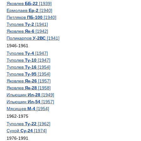
Яковлев
ББ-22
[1939]
Ермолаев
Ер-2
[1940]
Петляков
ПБ-100
[1940]
Туполев
Ту-2
[1941]
Яковлев
Як-6
[1942]
Поликарпов
У-2ВС
[1941]
1946-1961
Туполев
Ту-4
[1947]
Туполев
Ту-10
[1947]
Туполев
Ту-16
[1954]
Туполев
Ту-95
[1954]
Яковлев
Як-26
[1957]
Яковлев
Як-28
[1958]
Ильюшин
Ил-28
[1949]
Ильюшин
Ил-54
[1957]
Мясищев
М-4
[1954]
1962-1975
Туполев
Ту-22
[1962]
Сухой
Су-24
[1974]
1976-1991