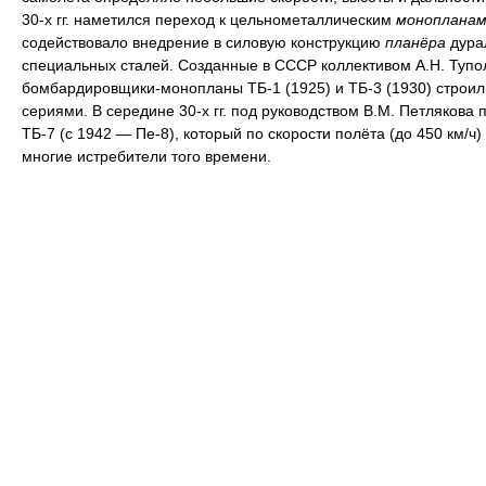
30-х гг. наметился переход к цельнометаллическим
монопланам
содействовало внедрение в силовую конструкцию
планёра
дура
специальных сталей. Созданные в СССР коллективом А.Н. Тупо
бомбардировщики-монопланы ТБ-1 (1925) и ТБ-3 (1930) строи
сериями. В середине 30-х гг. под руководством В.М. Петлякова 
ТБ-7 (с 1942 — Пе-8), который по скорости полёта (до 450 км/ч
многие истребители того времени.