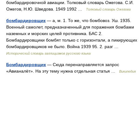
бомбардировочной авиации. Толковый словарь Ожегова. С.И.
Ожегов, Н.Ю. Шведова. 1949 1992 …
Толковый словарь Ожегова
бомбардировщик
— а, м. 1. То же, что бомбовоз. Уш. 1935.
Военный самолет, предназначенный для поражения бомбами
наземных и морских целей противника. БАС 2.
Бомбардировщики бомбят только с горизонтали, а пикирующих
бомбардировщиков не было. Война 1939 95. 2. разг …
Исторический словарь галлицизмов русского языка
Бомбардировщик
— Сюда перенаправляется запрос
«Авианалёт». На эту тему нужна отдельная статья …
Википедия