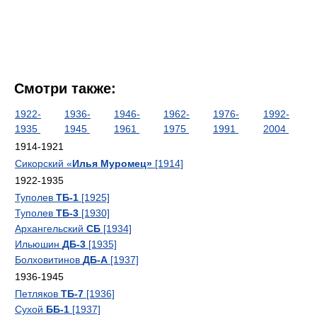
Смотри также:
1922-
1936-
1946-
1962-
1976-
1992-
1935
1945
1961
1975
1991
2004
1914-1921
Сикорский «
Илья Муромец»
[1914]
1922-1935
Туполев
ТБ-1
[1925]
Туполев
ТБ-3
[1930]
Архангельский
СБ
[1934]
Ильюшин
ДБ-3
[1935]
Болховитинов
ДБ-А
[1937]
1936-1945
Петляков
ТБ-7
[1936]
Сухой
ББ-1
[1937]