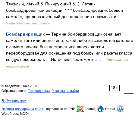
Тяжёлый, лёгкий б. Пикирующий б. 2. Лётчик
бомбардировочной авиации. * * * бомбардировщик боевой
самолёт, предназначенный для поражения наземных и… …
Энциклопедический словарь
Бомбардировщик
— Термин бомбардировщик означает
самолет того или иного типа, какой либо из самолетов которого
с самого начала был построен или впоследствии
переоборудован для оснащения под бомбы или ракеты класса
воздух поверхность ... Источник: Протокол к… …
Официальная
терминология
© Академик, 2000-2026
18+
Обратная связь:
Техподдержка
,
Реклама на сайте
👣 Путешествия
Экспорт словарей на сайты
, сделанные на PHP,
Joomla,
Drupal,
WordPress, MODx.