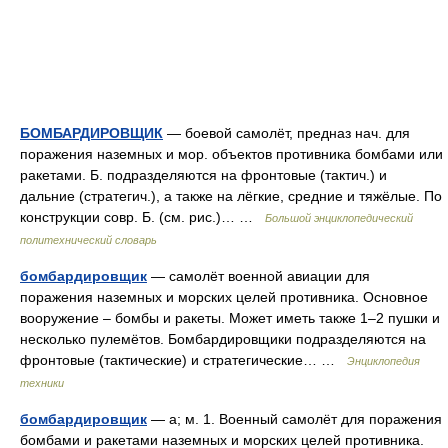
БОМБАРДИРОВЩИК
— боевой самолёт, предназ нач. для
поражения наземных и мор. объектов противника бомбами или
ракетами. Б. подразделяются на фронтовые (тактич.) и
дальние (стратегич.), а также на лёгкие, средние и тяжёлые. По
конструкции совр. Б. (см. рис.)… …
Большой энциклопедический
политехнический словарь
бомбардировщик
— самолёт военной авиации для
поражения наземных и морских целей противника. Основное
вооружение – бомбы и ракеты. Может иметь также 1–2 пушки и
несколько пулемётов. Бомбардировщики подразделяются на
фронтовые (тактические) и стратегические… …
Энциклопедия
техники
бомбардировщик
— а; м. 1. Военный самолёт для поражения
бомбами и ракетами наземных и морских целей противника.