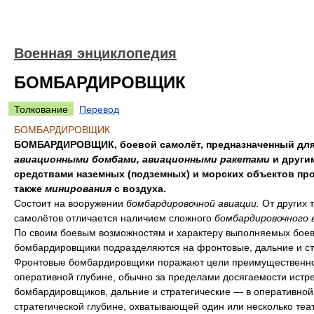
Военная энциклопедия
БОМБАРДИРОВЩИК
Толкование
Перевод
БОМБАРДИРОВЩИК
БОМБАРДИРОВЩИК, боевой самолёт, предназначенный для
авиационными бомбами, авиационными ракетами
и други
средствами наземных (подземных) и морских объектов про
также
минирования
с воздуха.
Состоит на вооружении
бомбардировочной авиации.
От других 
самолётов отличается наличием сложного
бомбардировочного 
По своим боевым возможностям и характеру выполняемых боев
бомбардировщики подразделяются на фронтовые, дальние и ст
Фронтовые бомбардировщики поражают цели преимущественно
оперативной глубине, обычно за пределами досягаемости истр
бомбардировщиков, дальние и стратегические — в оперативной
стратегической глубине, охватывающей один или несколько теа