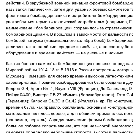
действий. В зарубежной военной авиации фронтовой бомбарди
назывался тактическим, затем для ударных боевых самолётов т
фронтового бомбардировщика и истребителя-бомбардировщика
употребляться термин «тактический истребитель» (например, F-
наименоване «бомбардировщик» сохранилось за стратегически
бомбардировщиками. В прошлом в зависимости от дальности п
бомбовой нагрузки (максимального калибра бомб) бомбардиро
делились также на лёгкие, средние и тяжёлые, а по составу бор
оборудования и времени действия — на дневные и ночные.
Как тип боевого самолёта бомбардировщик появился перед на
Мировой войны 1914–18 гг. В 1913 в России построен 4-моторн
Муромец»,
имевший для своего времени высокие лётно-технич
характеристики. Позднее бомбардировщики были созданы в дру
Кодрон G.4, Бреге Brei4, Ваузен VIII (Франция); Де Хэвилленд D.
Пейдж 0/400, Виккерс F.B.27 «Вими» (Великобритания); Гота G.4
(Германия); Капрони Са.ЗО и Са.42 (Италия) и др. По конструкци
времени были, как правило,
бипланами;
основным конструкцио
материалом являлось дерево, а для обшивки применялось пол
(например, перкаль). Аэродинамические формы бомбардировщ
большое лобовое сопротивление, что при невысокой энерговоо
самолёта определяло небольшие скорости, высоты и дальности 