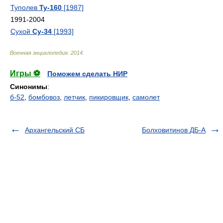
Туполев
Ту-160
[1987]
1991-2004
Сухой
Су-34
[1993]
Военная энциклопедия
.
2014
.
Игры ⚽
Поможем сделать НИР
Синонимы
:
б-52
,
бомбовоз
,
летчик
,
пикировщик
,
самолет
Архангельский СБ
Болховитинов ДБ-А