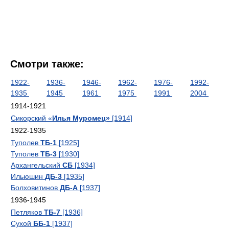
Смотри также:
1922-
1936-
1946-
1962-
1976-
1992-
1935
1945
1961
1975
1991
2004
1914-1921
Сикорский «
Илья Муромец»
[1914]
1922-1935
Туполев
ТБ-1
[1925]
Туполев
ТБ-3
[1930]
Архангельский
СБ
[1934]
Ильюшин
ДБ-3
[1935]
Болховитинов
ДБ-А
[1937]
1936-1945
Петляков
ТБ-7
[1936]
Сухой
ББ-1
[1937]