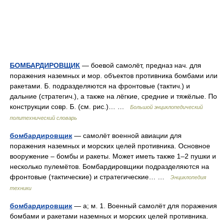
БОМБАРДИРОВЩИК
— боевой самолёт, предназ нач. для
поражения наземных и мор. объектов противника бомбами или
ракетами. Б. подразделяются на фронтовые (тактич.) и
дальние (стратегич.), а также на лёгкие, средние и тяжёлые. По
конструкции совр. Б. (см. рис.)… …
Большой энциклопедический
политехнический словарь
бомбардировщик
— самолёт военной авиации для
поражения наземных и морских целей противника. Основное
вооружение – бомбы и ракеты. Может иметь также 1–2 пушки и
несколько пулемётов. Бомбардировщики подразделяются на
фронтовые (тактические) и стратегические… …
Энциклопедия
техники
бомбардировщик
— а; м. 1. Военный самолёт для поражения
бомбами и ракетами наземных и морских целей противника.