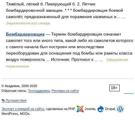
Тяжёлый, лёгкий б. Пикирующий б. 2. Лётчик
бомбардировочной авиации. * * * бомбардировщик боевой
самолёт, предназначенный для поражения наземных и… …
Энциклопедический словарь
Бомбардировщик
— Термин бомбардировщик означает
самолет того или иного типа, какой либо из самолетов которого
с самого начала был построен или впоследствии
переоборудован для оснащения под бомбы или ракеты класса
воздух поверхность ... Источник: Протокол к… …
Официальная
терминология
© Академик, 2000-2026
18+
Обратная связь:
Техподдержка
,
Реклама на сайте
👣 Путешествия
Экспорт словарей на сайты
, сделанные на PHP,
Joomla,
Drupal,
WordPress, MODx.