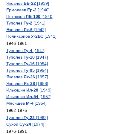
Яковлев
ББ-22
[1939]
Ермолаев
Ер-2
[1940]
Петляков
ПБ-100
[1940]
Туполев
Ту-2
[1941]
Яковлев
Як-6
[1942]
Поликарпов
У-2ВС
[1941]
1946-1961
Туполев
Ту-4
[1947]
Туполев
Ту-10
[1947]
Туполев
Ту-16
[1954]
Туполев
Ту-95
[1954]
Яковлев
Як-26
[1957]
Яковлев
Як-28
[1958]
Ильюшин
Ил-28
[1949]
Ильюшин
Ил-54
[1957]
Мясищев
М-4
[1954]
1962-1975
Туполев
Ту-22
[1962]
Сухой
Су-24
[1974]
1976-1991