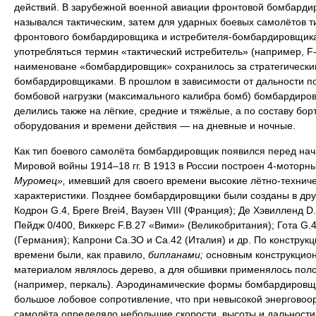
действий. В зарубежной военной авиации фронтовой бомбарди
назывался тактическим, затем для ударных боевых самолётов т
фронтового бомбардировщика и истребителя-бомбардировщика
употребляться термин «тактический истребитель» (например, F-
наименоване «бомбардировщик» сохранилось за стратегически
бомбардировщиками. В прошлом в зависимости от дальности п
бомбовой нагрузки (максимального калибра бомб) бомбардиро
делились также на лёгкие, средние и тяжёлые, а по составу бор
оборудования и времени действия — на дневные и ночные.
Как тип боевого самолёта бомбардировщик появился перед на
Мировой войны 1914–18 гг. В 1913 в России построен 4-моторн
Муромец»,
имевший для своего времени высокие лётно-технич
характеристики. Позднее бомбардировщики были созданы в дру
Кодрон G.4, Бреге Brei4, Ваузен VIII (Франция); Де Хэвилленд D.
Пейдж 0/400, Виккерс F.B.27 «Вими» (Великобритания); Гота G.4
(Германия); Капрони Са.ЗО и Са.42 (Италия) и др. По конструкци
времени были, как правило,
бипланами;
основным конструкцио
материалом являлось дерево, а для обшивки применялось пол
(например, перкаль). Аэродинамические формы бомбардировщ
большое лобовое сопротивление, что при невысокой энерговоо
самолёта определяло небольшие скорости, высоты и дальности 