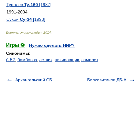
Туполев
Ту-160
[1987]
1991-2004
Сухой
Су-34
[1993]
Военная энциклопедия
.
2014
.
Игры ⚽
Нужно сделать НИР?
Синонимы
:
б-52
,
бомбовоз
,
летчик
,
пикировщик
,
самолет
Архангельский СБ
Болховитинов ДБ-А