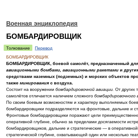
Военная энциклопедия
БОМБАРДИРОВЩИК
Толкование
Перевод
БОМБАРДИРОВЩИК
БОМБАРДИРОВЩИК, боевой самолёт, предназначенный для
авиационными бомбами, авиационными ракетами
и други
средствами наземных (подземных) и морских объектов про
также
минирования
с воздуха.
Состоит на вооружении
бомбардировочной авиации.
От других 
самолётов отличается наличием сложного
бомбардировочного 
По своим боевым возможностям и характеру выполняемых боев
бомбардировщики подразделяются на фронтовые, дальние и ст
Фронтовые бомбардировщики поражают цели преимущественно
оперативной глубине, обычно за пределами досягаемости истр
бомбардировщиков, дальние и стратегические — в оперативной
стратегической глубине, охватывающей один или несколько теа