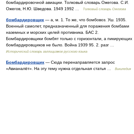
бомбардировочной авиации. Толковый словарь Ожегова. С.И.
Ожегов, Н.Ю. Шведова. 1949 1992 …
Толковый словарь Ожегова
бомбардировщик
— а, м. 1. То же, что бомбовоз. Уш. 1935.
Военный самолет, предназначенный для поражения бомбами
наземных и морских целей противника. БАС 2.
Бомбардировщики бомбят только с горизонтали, а пикирующих
бомбардировщиков не было. Война 1939 95. 2. разг …
Исторический словарь галлицизмов русского языка
Бомбардировщик
— Сюда перенаправляется запрос
«Авианалёт». На эту тему нужна отдельная статья …
Википедия