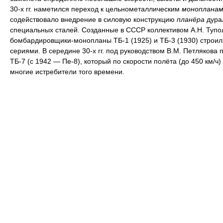
30-х гг. наметился переход к цельнометаллическим
монопланам
содействовало внедрение в силовую конструкцию
планёра
дура
специальных сталей. Созданные в СССР коллективом А.Н. Тупо
бомбардировщики-монопланы ТБ-1 (1925) и ТБ-3 (1930) строи
сериями. В середине 30-х гг. под руководством В.М. Петлякова 
ТБ-7 (с 1942 — Пе-8), который по скорости полёта (до 450 км/ч
многие истребители того времени.