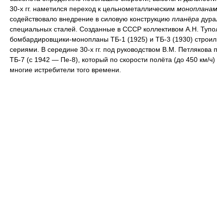
30-х гг. наметился переход к цельнометаллическим
монопланам
содействовало внедрение в силовую конструкцию
планёра
дура
специальных сталей. Созданные в СССР коллективом А.Н. Тупо
бомбардировщики-монопланы ТБ-1 (1925) и ТБ-3 (1930) строи
сериями. В середине 30-х гг. под руководством В.М. Петлякова 
ТБ-7 (с 1942 — Пе-8), который по скорости полёта (до 450 км/ч
многие истребители того времени.