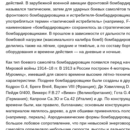
действий. В зарубежной военной авиации фронтовой бомбарди
назывался тактическим, затем для ударных боевых самолётов т
фронтового бомбардировщика и истребителя-бомбардировщика
употребляться термин «тактический истребитель» (например, F-
наименоване «бомбардировщик» сохранилось за стратегически
бомбардировщиками. В прошлом в зависимости от дальности п
бомбовой нагрузки (максимального калибра бомб) бомбардиро
делились также на лёгкие, средние и тяжёлые, а по составу бор
оборудования и времени действия — на дневные и ночные.
Как тип боевого самолёта бомбардировщик появился перед на
Мировой войны 1914–18 гг. В 1913 в России построен 4-моторн
Муромец»,
имевший для своего времени высокие лётно-технич
характеристики. Позднее бомбардировщики были созданы в дру
Кодрон G.4, Бреге Brei4, Ваузен VIII (Франция); Де Хэвилленд D.
Пейдж 0/400, Виккерс F.B.27 «Вими» (Великобритания); Гота G.4
(Германия); Капрони Са.ЗО и Са.42 (Италия) и др. По конструкци
времени были, как правило,
бипланами;
основным конструкцио
материалом являлось дерево, а для обшивки применялось пол
(например, перкаль). Аэродинамические формы бомбардировщ
большое лобовое сопротивление, что при невысокой энерговоо
самолёта определяло небольшие скорости, высоты и дальности 