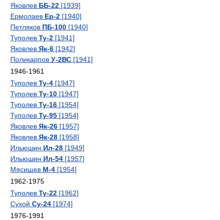
Яковлев
ББ-22
[1939]
Ермолаев
Ер-2
[1940]
Петляков
ПБ-100
[1940]
Туполев
Ту-2
[1941]
Яковлев
Як-6
[1942]
Поликарпов
У-2ВС
[1941]
1946-1961
Туполев
Ту-4
[1947]
Туполев
Ту-10
[1947]
Туполев
Ту-16
[1954]
Туполев
Ту-95
[1954]
Яковлев
Як-26
[1957]
Яковлев
Як-28
[1958]
Ильюшин
Ил-28
[1949]
Ильюшин
Ил-54
[1957]
Мясищев
М-4
[1954]
1962-1975
Туполев
Ту-22
[1962]
Сухой
Су-24
[1974]
1976-1991