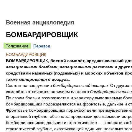
Военная энциклопедия
БОМБАРДИРОВЩИК
Толкование
Перевод
БОМБАРДИРОВЩИК
БОМБАРДИРОВЩИК, боевой самолёт, предназначенный для
авиационными бомбами, авиационными ракетами
и други
средствами наземных (подземных) и морских объектов про
также
минирования
с воздуха.
Состоит на вооружении
бомбардировочной авиации.
От других 
самолётов отличается наличием сложного
бомбардировочного 
По своим боевым возможностям и характеру выполняемых боев
бомбардировщики подразделяются на фронтовые, дальние и ст
Фронтовые бомбардировщики поражают цели преимущественно
оперативной глубине, обычно за пределами досягаемости истр
бомбардировщиков, дальние и стратегические — в оперативной
стратегической глубине, охватывающей один или несколько теа