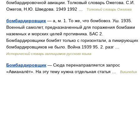
бомбардировочной авиации. Толковый словарь Ожегова. С.И.
Ожегов, Н.Ю. Шведова. 1949 1992 …
Толковый словарь Ожегова
бомбардировщик
— а, м. 1. То же, что бомбовоз. Уш. 1935.
Военный самолет, предназначенный для поражения бомбами
наземных и морских целей противника. БАС 2.
Бомбардировщики бомбят только с горизонтали, а пикирующих
бомбардировщиков не было. Война 1939 95. 2. разг …
Исторический словарь галлицизмов русского языка
Бомбардировщик
— Сюда перенаправляется запрос
«Авианалёт». На эту тему нужна отдельная статья …
Википедия