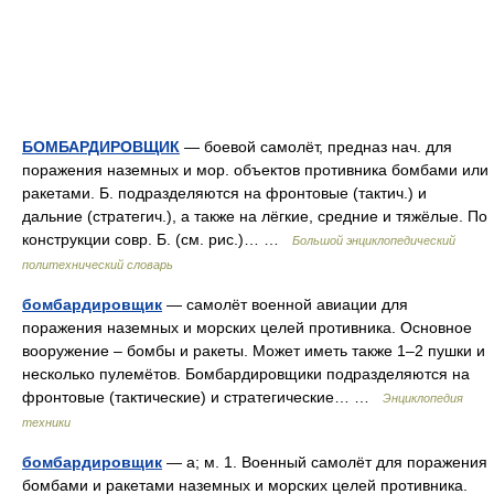
БОМБАРДИРОВЩИК
— боевой самолёт, предназ нач. для
поражения наземных и мор. объектов противника бомбами или
ракетами. Б. подразделяются на фронтовые (тактич.) и
дальние (стратегич.), а также на лёгкие, средние и тяжёлые. По
конструкции совр. Б. (см. рис.)… …
Большой энциклопедический
политехнический словарь
бомбардировщик
— самолёт военной авиации для
поражения наземных и морских целей противника. Основное
вооружение – бомбы и ракеты. Может иметь также 1–2 пушки и
несколько пулемётов. Бомбардировщики подразделяются на
фронтовые (тактические) и стратегические… …
Энциклопедия
техники
бомбардировщик
— а; м. 1. Военный самолёт для поражения
бомбами и ракетами наземных и морских целей противника.