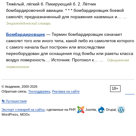
Тяжёлый, лёгкий б. Пикирующий б. 2. Лётчик
бомбардировочной авиации. * * * бомбардировщик боевой
самолёт, предназначенный для поражения наземных и… …
Энциклопедический словарь
Бомбардировщик
— Термин бомбардировщик означает
самолет того или иного типа, какой либо из самолетов которого
с самого начала был построен или впоследствии
переоборудован для оснащения под бомбы или ракеты класса
воздух поверхность ... Источник: Протокол к… …
Официальная
терминология
© Академик, 2000-2026
18+
Обратная связь:
Техподдержка
,
Реклама на сайте
👣 Путешествия
Экспорт словарей на сайты
, сделанные на PHP,
Joomla,
Drupal,
WordPress, MODx.