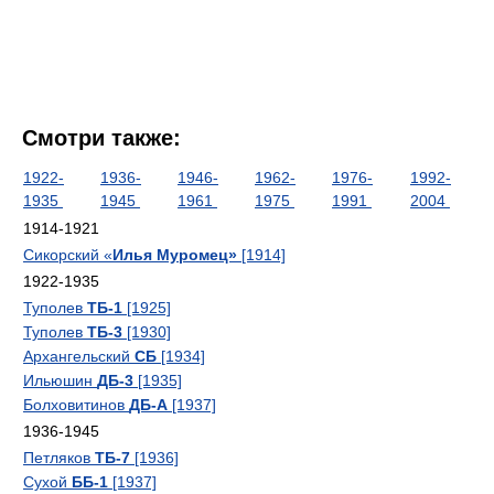
Смотри также:
1922-
1936-
1946-
1962-
1976-
1992-
1935
1945
1961
1975
1991
2004
1914-1921
Сикорский «
Илья Муромец»
[1914]
1922-1935
Туполев
ТБ-1
[1925]
Туполев
ТБ-3
[1930]
Архангельский
СБ
[1934]
Ильюшин
ДБ-3
[1935]
Болховитинов
ДБ-А
[1937]
1936-1945
Петляков
ТБ-7
[1936]
Сухой
ББ-1
[1937]