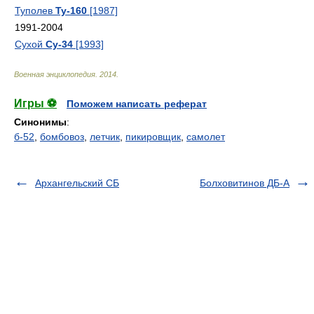
Туполев
Ту-160
[1987]
1991-2004
Сухой
Су-34
[1993]
Военная энциклопедия
.
2014
.
Игры ⚽
Поможем написать реферат
Синонимы
:
б-52
,
бомбовоз
,
летчик
,
пикировщик
,
самолет
Архангельский СБ
Болховитинов ДБ-А