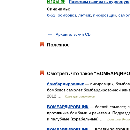
Игры ⚽
Поможем написать курсовую
Синонимы
:
б-52
,
бомбовоз
,
летчик
,
пикировщик
,
самол
Архангельский СБ
Полезное
Смотреть что такое "БОМБАРДИРО
бомбардировщик
— пикировщик, бомбово
бомбовоз самолет бомбардировочной авиац
2012 …
Словарь синонимов
БОМБАРДИРОВЩИК
— боевой самолет, п
противника бомбами и ракетами. Подразде
и палубные (корабельные) …
Большой Энцик
БОМБАРДИРОВЩИК
— БОМБАРДИРОВЩИК, 