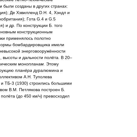
и
были
созданы
в
других
странах:
ция
);
Де
Хэвилленд
D
.
H
.
4
,
Хэндл
и
кобритания
);
Гота
G
.
4
и
G
.
5
ия
)
и
др
.
По
конструкции
Б
.
того
сновным
конструкционным
ки
применялось
полотно
ормы
бомбардировщика
имели
невысокой
энерговооружённости
и
,
высоты
и
дальности
полёта
.
В
20
–
лическим
монопланам
.
Этому
рукцию
планёра
дуралюмина
и
оллективом
А
.
Н
.
Туполева
)
и
ТБ
-
3
(
1930
)
строились
большими
твом
В
.
М
.
Петлякова
построен
Б
.
полёта
(
до
450
км
/
ч
)
превосходил