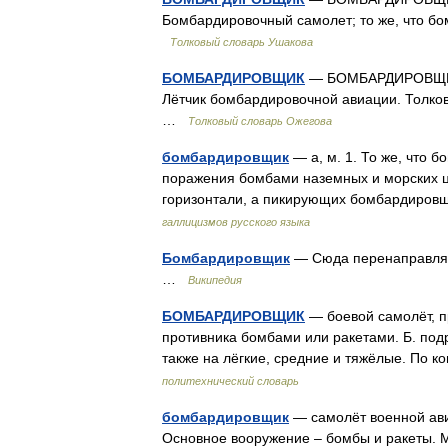
Бомбардировочный самолет; то же, что бо
Толковый словарь Ушакова
БОМБАРДИРОВЩИК
— БОМБАРДИРОВЩИК, 
Лётчик бомбардировочной авиации. Толков
…
Толковый словарь Ожегова
бомбардировщик
— а, м. 1. То же, что 
поражения бомбами наземных и морских ц
горизонтали, а пикирующих бомбардировщ
галлицизмов русского языка
Бомбардировщик
— Сюда перенаправляет
…
Википедия
БОМБАРДИРОВЩИК
— боевой самолёт, п
противника бомбами или ракетами. Б. подр
также на лёгкие, средние и тяжёлые. По к
политехнический словарь
бомбардировщик
— самолёт военной ави
Основное вооружение – бомбы и ракеты. М