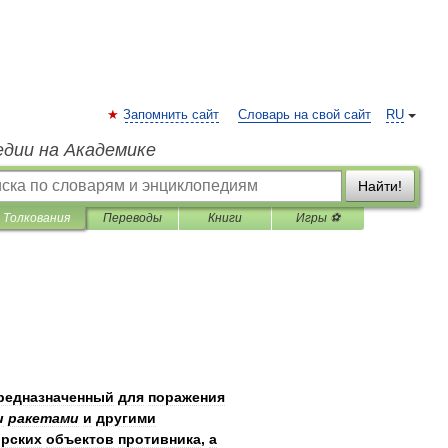
Запомнить сайт
Словарь на свой сайт
RU
едии на Академике
Найти!
Толкования
Переводы
Книги
Игры ⚽
редназначенный
для
поражения
и
ракетами
и
другими
рских
объектов
противника
,
а