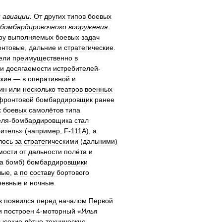
й
авиации
.
От
других
типов
боевых
бомбардировочного
вооружения
.
ру
выполняемых
боевых
задач
нтовые
,
дальние
и
стратегические
.
ели
преимущественно
в
и
досягаемости
истребителей
-
ские
—
в
оперативной
и
ин
или
несколько
театров
военных
фронтовой
бомбардировщик
ранее
х
боевых
самолётов
типа
еля
-
бомбардировщика
стал
битель
» (
например
,
F
-
111A
),
а
лось
за
стратегическими
(
дальними
)
мости
от
дальности
полёта
и
а
бомб
)
бомбардировщики
лые
,
а
по
составу
бортового
невные
и
ночные
.
к
появился
перед
началом
Первой
и
построен
4
-
моторный
«
Илья
ысокие
лётно
-
технические