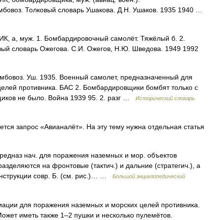
мбовоз. Толковый словарь Ушакова. Д.Н. Ушаков. 1935 1940 …
а, муж. 1. Бомбардировочный самолёт. Тяжёлый б. 2.
ый словарь Ожегова. С.И. Ожегов, Н.Ю. Шведова. 1949 1992
бомбовоз. Уш. 1935. Военный самолет, предназначенный для
елей противника. БАС 2. Бомбардировщики бомбят только с
иков не было. Война 1939 95. 2. разг …
Исторический словарь
ся запрос «Авианалёт». На эту тему нужна отдельная статья
редназ нач. для поражения наземных и мор. объектов
азделяются на фронтовые (тактич.) и дальние (стратегич.), а
онструкции совр. Б. (см. рис.)… …
Большой энциклопедический
ации для поражения наземных и морских целей противника.
ожет иметь также 1–2 пушки и несколько пулемётов.