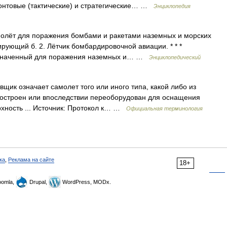
нтовые (тактические) и стратегические… …
Энциклопедия
молёт для поражения бомбами и ракетами наземных и морских
ирующий б. 2. Лётчик бомбардировочной авиации. * * *
азначенный для поражения наземных и… …
Энциклопедический
ик означает самолет того или иного типа, какой либо из
построен или впоследствии переоборудован для оснащения
рхность ... Источник: Протокол к… …
Официальная терминология
ка
,
Реклама на сайте
18+
omla,
Drupal,
WordPress, MODx.