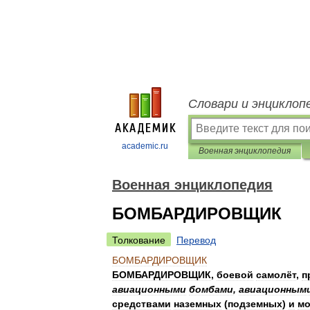
Словари и энциклоп
academic.ru
Военная энциклопедия
Военная энциклопедия
БОМБАРДИРОВЩИК
Толкование
Перевод
БОМБАРДИРОВЩИК
БОМБАРДИРОВЩИК
,
боевой
самолёт
,
п
авиационными
бомбами
,
авиационным
средствами
наземных
(
подземных
)
и
мо