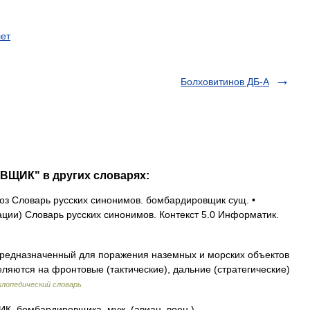
ет
Болховитинов ДБ-А
ВЩИК" в других словарях:
з Словарь русских синонимов. бомбардировщик сущ. •
ии) Словарь русских синонимов. Контекст 5.0 Информатик.
редназначенный для поражения наземных и морских объектов
ляются на фронтовые (тактические), дальние (стратегические)
лопедический словарь
бомбардировщика, муж. (авиац. воен.).