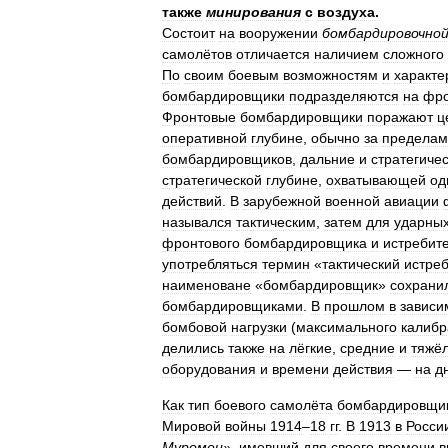
также
минирования
с
воздуха
.
Состоит
на
вооружении
бомбардировочно
самолётов
отличается
наличием
сложного
По
своим
боевым
возможностям
и
характе
бомбардировщики
подразделяются
на
фро
Фронтовые
бомбардировщики
поражают
ц
оперативной
глубине
,
обычно
за
пределам
бомбардировщиков
,
дальние
и
стратегиче
стратегической
глубине
,
охватывающей
од
действий
.
В
зарубежной
военной
авиации
назывался
тактическим
,
затем
для
ударны
фронтового
бомбардировщика
и
истребит
употребляться
термин
«
тактический
истре
наименоване
«
бомбардировщик
»
сохрани
бомбардировщиками
.
В
прошлом
в
зависи
бомбовой
нагрузки
(
максимального
калибр
делились
также
на
лёгкие
,
средние
и
тяжё
оборудования
и
времени
действия
—
на
д
Как
тип
боевого
самолёта
бомбардировщи
Мировой
войны
1914
–
18
гг
.
В
1913
в
Росси
Муромец
»,
имевший
для
своего
времени
в