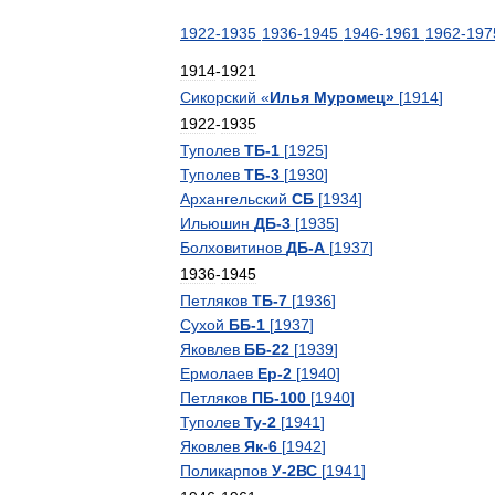
1922
-
1935
1936
-
1945
1946
-
1961
1962
-
197
1914
-
1921
Сикорский
«
Илья
Муромец
»
[
1914
]
1922
-
1935
Туполев
ТБ
-
1
[
1925
]
Туполев
ТБ
-
3
[
1930
]
Архангельский
СБ
[
1934
]
Ильюшин
ДБ
-
3
[
1935
]
Болховитинов
ДБ
-
А
[
1937
]
1936
-
1945
Петляков
ТБ
-
7
[
1936
]
Сухой
ББ
-
1
[
1937
]
Яковлев
ББ
-
22
[
1939
]
Ермолаев
Ер
-
2
[
1940
]
Петляков
ПБ
-
100
[
1940
]
Туполев
Ту
-
2
[
1941
]
Яковлев
Як
-
6
[
1942
]
Поликарпов
У
-
2ВС
[
1941
]