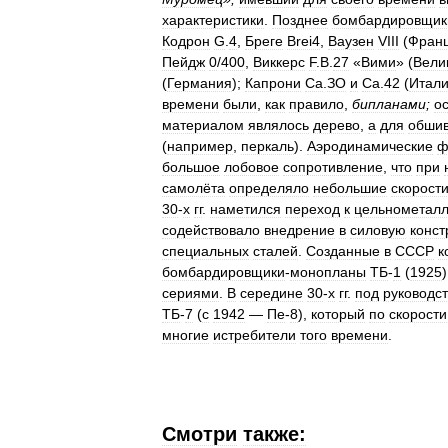
характеристики
.
Позднее
бомбардировщик
Кодрон
G
.
4
,
Бреге
Brei4
,
Ваузен
VIII
(
Фран
Пейдж
0
/
400
,
Виккерс
F
.
B
.
27
«
Вими
» (
Вели
(
Германия
);
Капрони
Са
.
ЗО
и
Са
.
42
(
Итал
времени
были
,
как
правило
,
бипланами
;
о
материалом
являлось
дерево
,
а
для
обшив
(
например
,
перкаль
).
Аэродинамические
ф
большое
лобовое
сопротивление
,
что
при
самолёта
определяло
небольшие
скорост
30
-
х
гг
.
наметился
переход
к
цельнометал
содействовало
внедрение
в
силовую
конст
специальных
сталей
.
Созданные
в
СССР
к
бомбардировщики
-
монопланы
ТБ
-
1
(
1925
сериями
.
В
середине
30
-
х
гг
.
под
руководс
ТБ
-
7
(
с
1942
—
Пе
-
8
),
который
по
скорости
многие
истребители
того
времени
.
Смотри
также: