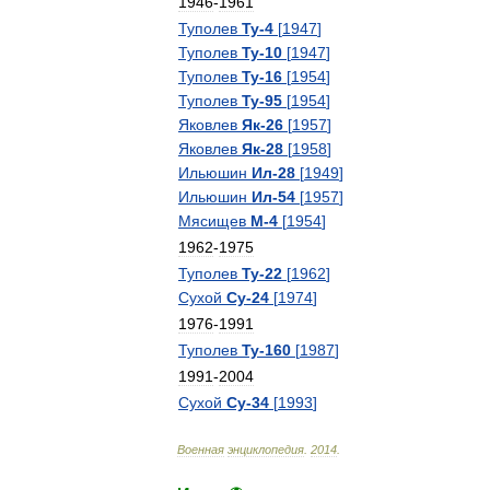
1946
-
1961
Туполев
Ту
-
4
[
1947
]
Туполев
Ту
-
10
[
1947
]
Туполев
Ту
-
16
[
1954
]
Туполев
Ту
-
95
[
1954
]
Яковлев
Як
-
26
[
1957
]
Яковлев
Як
-
28
[
1958
]
Ильюшин
Ил
-
28
[
1949
]
Ильюшин
Ил
-
54
[
1957
]
Мясищев
М
-
4
[
1954
]
1962
-
1975
Туполев
Ту
-
22
[
1962
]
Сухой
Су
-
24
[
1974
]
1976
-
1991
Туполев
Ту
-
160
[
1987
]
1991
-
2004
Сухой
Су
-
34
[
1993
]
Военная
энциклопедия
.
2014
.