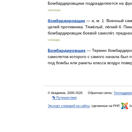
Бомбардировщики подразделяются на фро
техники
бомбардировщик
— а; м. 1. Военный са
целей противника. Тяжёлый, лёгкий б. Пик
бомбардировщик боевой самолёт, предн
словарь
Бомбардировщик
— Термин бомбардировщ
самолетов которого с самого начала был 
под бомбы или ракеты класса воздух пове
© Академик, 2000-2026
Обратная связь:
Техподдерж
👣 Путешествия
Экспорт словарей на сайты
, сделанные на PHP,
Jo