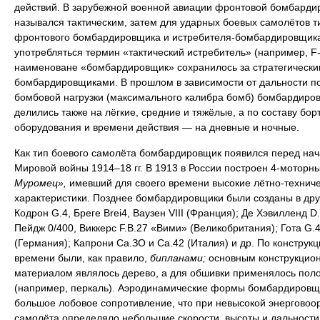
действий. В зарубежной военной авиации фронтовой бомбарди
назывался тактическим, затем для ударных боевых самолётов т
фронтового бомбардировщика и истребителя-бомбардировщика
употребляться термин «тактический истребитель» (например, F-
наименоване «бомбардировщик» сохранилось за стратегически
бомбардировщиками. В прошлом в зависимости от дальности п
бомбовой нагрузки (максимального калибра бомб) бомбардиро
делились также на лёгкие, средние и тяжёлые, а по составу бор
оборудования и времени действия — на дневные и ночные.
Как тип боевого самолёта бомбардировщик появился перед на
Мировой войны 1914–18 гг. В 1913 в России построен 4-моторн
Муромец»,
имевший для своего времени высокие лётно-технич
характеристики. Позднее бомбардировщики были созданы в дру
Кодрон G.4, Бреге Brei4, Ваузен VIII (Франция); Де Хэвилленд D.
Пейдж 0/400, Виккерс F.B.27 «Вими» (Великобритания); Гота G.4
(Германия); Капрони Са.ЗО и Са.42 (Италия) и др. По конструкци
времени были, как правило,
бипланами;
основным конструкцио
материалом являлось дерево, а для обшивки применялось пол
(например, перкаль). Аэродинамические формы бомбардировщ
большое лобовое сопротивление, что при невысокой энерговоо
самолёта определяло небольшие скорости, высоты и дальности 