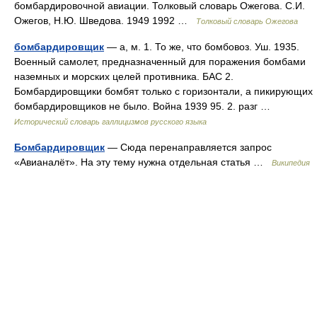
бомбардировочной авиации. Толковый словарь Ожегова. С.И.
Ожегов, Н.Ю. Шведова. 1949 1992 …
Толковый словарь Ожегова
бомбардировщик
— а, м. 1. То же, что бомбовоз. Уш. 1935.
Военный самолет, предназначенный для поражения бомбами
наземных и морских целей противника. БАС 2.
Бомбардировщики бомбят только с горизонтали, а пикирующих
бомбардировщиков не было. Война 1939 95. 2. разг …
Исторический словарь галлицизмов русского языка
Бомбардировщик
— Сюда перенаправляется запрос
«Авианалёт». На эту тему нужна отдельная статья …
Википедия