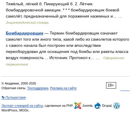
Тяжёлый, лёгкий б. Пикирующий б. 2. Лётчик
бомбардировочной авиации. * * * бомбардировщик боевой
самолёт, предназначенный для поражения наземных и… …
Энциклопедический словарь
Бомбардировщик
— Термин бомбардировщик означает
самолет того или иного типа, какой либо из самолетов которого
с самого начала был построен или впоследствии
переоборудован для оснащения под бомбы или ракеты класса
воздух поверхность ... Источник: Протокол к… …
Официальная
терминология
© Академик, 2000-2026
18+
Обратная связь:
Техподдержка
,
Реклама на сайте
👣 Путешествия
Экспорт словарей на сайты
, сделанные на PHP,
Joomla,
Drupal,
WordPress, MODx.