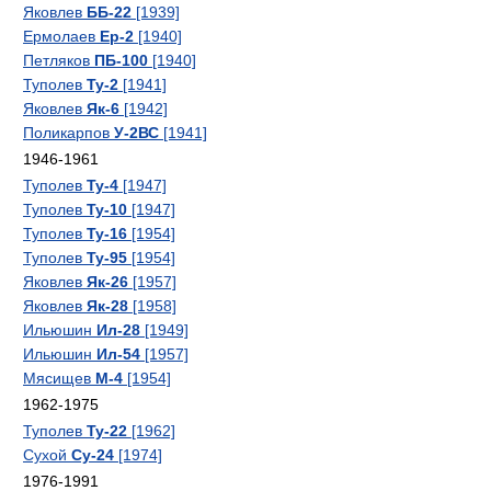
Яковлев
ББ-22
[1939]
Ермолаев
Ер-2
[1940]
Петляков
ПБ-100
[1940]
Туполев
Ту-2
[1941]
Яковлев
Як-6
[1942]
Поликарпов
У-2ВС
[1941]
1946-1961
Туполев
Ту-4
[1947]
Туполев
Ту-10
[1947]
Туполев
Ту-16
[1954]
Туполев
Ту-95
[1954]
Яковлев
Як-26
[1957]
Яковлев
Як-28
[1958]
Ильюшин
Ил-28
[1949]
Ильюшин
Ил-54
[1957]
Мясищев
М-4
[1954]
1962-1975
Туполев
Ту-22
[1962]
Сухой
Су-24
[1974]
1976-1991