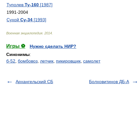
Туполев
Ту-160
[1987]
1991-2004
Сухой
Су-34
[1993]
Военная энциклопедия
.
2014
.
Игры ⚽
Нужно сделать НИР?
Синонимы
:
б-52
,
бомбовоз
,
летчик
,
пикировщик
,
самолет
Архангельский СБ
Болховитинов ДБ-А