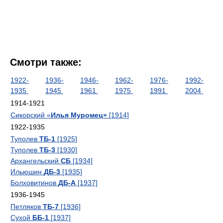
Смотри также:
1922-
1936-
1946-
1962-
1976-
1992-
1935
1945
1961
1975
1991
2004
1914-1921
Сикорский «
Илья Муромец»
[1914]
1922-1935
Туполев
ТБ-1
[1925]
Туполев
ТБ-3
[1930]
Архангельский
СБ
[1934]
Ильюшин
ДБ-3
[1935]
Болховитинов
ДБ-А
[1937]
1936-1945
Петляков
ТБ-7
[1936]
Сухой
ББ-1
[1937]