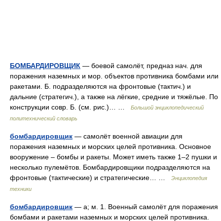
БОМБАРДИРОВЩИК
— боевой самолёт, предназ нач. для
поражения наземных и мор. объектов противника бомбами или
ракетами. Б. подразделяются на фронтовые (тактич.) и
дальние (стратегич.), а также на лёгкие, средние и тяжёлые. По
конструкции совр. Б. (см. рис.)… …
Большой энциклопедический
политехнический словарь
бомбардировщик
— самолёт военной авиации для
поражения наземных и морских целей противника. Основное
вооружение – бомбы и ракеты. Может иметь также 1–2 пушки и
несколько пулемётов. Бомбардировщики подразделяются на
фронтовые (тактические) и стратегические… …
Энциклопедия
техники
бомбардировщик
— а; м. 1. Военный самолёт для поражения
бомбами и ракетами наземных и морских целей противника.