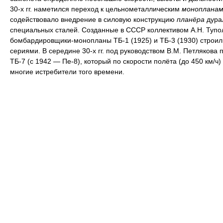
30-х гг. наметился переход к цельнометаллическим
монопланам
содействовало внедрение в силовую конструкцию
планёра
дура
специальных сталей. Созданные в СССР коллективом А.Н. Тупо
бомбардировщики-монопланы ТБ-1 (1925) и ТБ-3 (1930) строи
сериями. В середине 30-х гг. под руководством В.М. Петлякова 
ТБ-7 (с 1942 — Пе-8), который по скорости полёта (до 450 км/ч
многие истребители того времени.