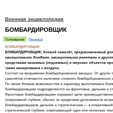
Военная энциклопедия
БОМБАРДИРОВЩИК
Толкование
Перевод
БОМБАРДИРОВЩИК
БОМБАРДИРОВЩИК, боевой самолёт, предназначенный для
авиационными бомбами, авиационными ракетами
и други
средствами наземных (подземных) и морских объектов про
также
минирования
с воздуха.
Состоит на вооружении
бомбардировочной авиации.
От других 
самолётов отличается наличием сложного
бомбардировочного 
По своим боевым возможностям и характеру выполняемых боев
бомбардировщики подразделяются на фронтовые, дальние и ст
Фронтовые бомбардировщики поражают цели преимущественно
оперативной глубине, обычно за пределами досягаемости истр
бомбардировщиков, дальние и стратегические — в оперативной
стратегической глубине, охватывающей один или несколько теа