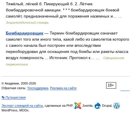
Тяжёлый, лёгкий б. Пикирующий б. 2. Лётчик
бомбардировочной авиации. * * * бомбардировщик боевой
самолёт, предназначенный для поражения наземных и… …
Энциклопедический словарь
Бомбардировщик
— Термин бомбардировщик означает
самолет того или иного типа, какой либо из самолетов которого
с самого начала был построен или впоследствии
переоборудован для оснащения под бомбы или ракеты класса
воздух поверхность ... Источник: Протокол к… …
Официальная
терминология
© Академик, 2000-2026
18+
Обратная связь:
Техподдержка
,
Реклама на сайте
👣 Путешествия
Экспорт словарей на сайты
, сделанные на PHP,
Joomla,
Drupal,
WordPress, MODx.