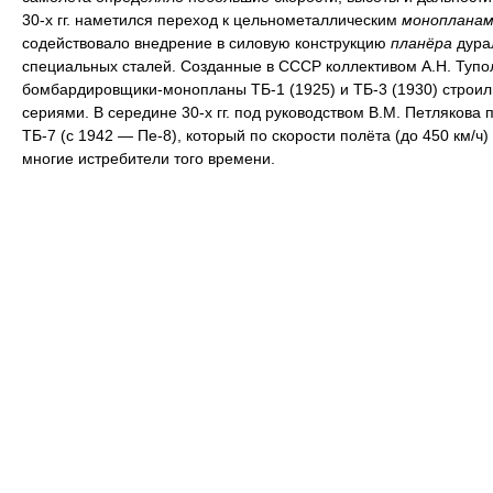
30-х гг. наметился переход к цельнометаллическим
монопланам
содействовало внедрение в силовую конструкцию
планёра
дура
специальных сталей. Созданные в СССР коллективом А.Н. Тупо
бомбардировщики-монопланы ТБ-1 (1925) и ТБ-3 (1930) строи
сериями. В середине 30-х гг. под руководством В.М. Петлякова 
ТБ-7 (с 1942 — Пе-8), который по скорости полёта (до 450 км/ч
многие истребители того времени.