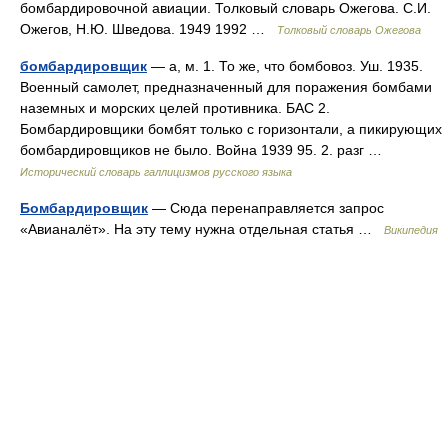
бомбардировочной авиации. Толковый словарь Ожегова. С.И.
Ожегов, Н.Ю. Шведова. 1949 1992 …
Толковый словарь Ожегова
бомбардировщик
— а, м. 1. То же, что бомбовоз. Уш. 1935.
Военный самолет, предназначенный для поражения бомбами
наземных и морских целей противника. БАС 2.
Бомбардировщики бомбят только с горизонтали, а пикирующих
бомбардировщиков не было. Война 1939 95. 2. разг …
Исторический словарь галлицизмов русского языка
Бомбардировщик
— Сюда перенаправляется запрос
«Авианалёт». На эту тему нужна отдельная статья …
Википедия