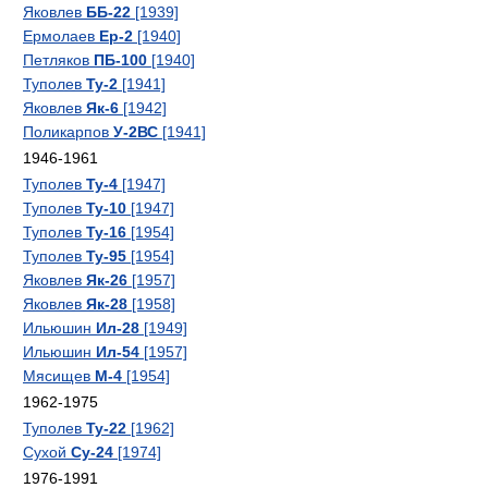
Яковлев
ББ-22
[1939]
Ермолаев
Ер-2
[1940]
Петляков
ПБ-100
[1940]
Туполев
Ту-2
[1941]
Яковлев
Як-6
[1942]
Поликарпов
У-2ВС
[1941]
1946-1961
Туполев
Ту-4
[1947]
Туполев
Ту-10
[1947]
Туполев
Ту-16
[1954]
Туполев
Ту-95
[1954]
Яковлев
Як-26
[1957]
Яковлев
Як-28
[1958]
Ильюшин
Ил-28
[1949]
Ильюшин
Ил-54
[1957]
Мясищев
М-4
[1954]
1962-1975
Туполев
Ту-22
[1962]
Сухой
Су-24
[1974]
1976-1991