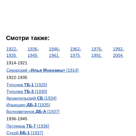
Смотри также:
1922-
1936-
1946-
1962-
1976-
1992-
1935
1945
1961
1975
1991
2004
1914-1921
Сикорский «
Илья Муромец»
[1914]
1922-1935
Туполев
ТБ-1
[1925]
Туполев
ТБ-3
[1930]
Архангельский
СБ
[1934]
Ильюшин
ДБ-3
[1935]
Болховитинов
ДБ-А
[1937]
1936-1945
Петляков
ТБ-7
[1936]
Сухой
ББ-1
[1937]