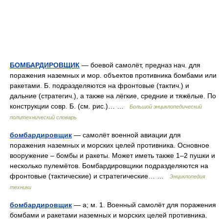
БОМБАРДИРОВЩИК
— боевой самолёт, предназ нач. для
поражения наземных и мор. объектов противника бомбами или
ракетами. Б. подразделяются на фронтовые (тактич.) и
дальние (стратегич.), а также на лёгкие, средние и тяжёлые. По
конструкции совр. Б. (см. рис.)… …
Большой энциклопедический
политехнический словарь
бомбардировщик
— самолёт военной авиации для
поражения наземных и морских целей противника. Основное
вооружение – бомбы и ракеты. Может иметь также 1–2 пушки и
несколько пулемётов. Бомбардировщики подразделяются на
фронтовые (тактические) и стратегические… …
Энциклопедия
техники
бомбардировщик
— а; м. 1. Военный самолёт для поражения
бомбами и ракетами наземных и морских целей противника.