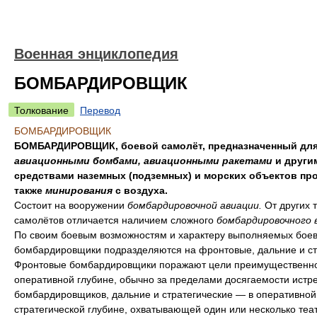
Военная энциклопедия
БОМБАРДИРОВЩИК
Толкование
Перевод
БОМБАРДИРОВЩИК
БОМБАРДИРОВЩИК, боевой самолёт, предназначенный для
авиационными бомбами, авиационными ракетами
и други
средствами наземных (подземных) и морских объектов про
также
минирования
с воздуха.
Состоит на вооружении
бомбардировочной авиации.
От других 
самолётов отличается наличием сложного
бомбардировочного 
По своим боевым возможностям и характеру выполняемых боев
бомбардировщики подразделяются на фронтовые, дальние и ст
Фронтовые бомбардировщики поражают цели преимущественно
оперативной глубине, обычно за пределами досягаемости истр
бомбардировщиков, дальние и стратегические — в оперативной
стратегической глубине, охватывающей один или несколько теа