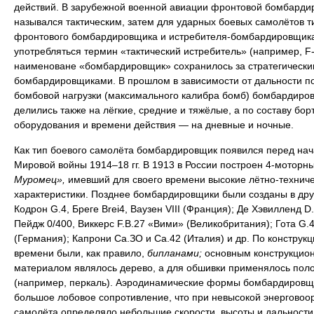
действий. В зарубежной военной авиации фронтовой бомбарди
назывался тактическим, затем для ударных боевых самолётов т
фронтового бомбардировщика и истребителя-бомбардировщика
употребляться термин «тактический истребитель» (например, F-
наименоване «бомбардировщик» сохранилось за стратегически
бомбардировщиками. В прошлом в зависимости от дальности п
бомбовой нагрузки (максимального калибра бомб) бомбардиро
делились также на лёгкие, средние и тяжёлые, а по составу бор
оборудования и времени действия — на дневные и ночные.
Как тип боевого самолёта бомбардировщик появился перед на
Мировой войны 1914–18 гг. В 1913 в России построен 4-моторн
Муромец»,
имевший для своего времени высокие лётно-технич
характеристики. Позднее бомбардировщики были созданы в дру
Кодрон G.4, Бреге Brei4, Ваузен VIII (Франция); Де Хэвилленд D.
Пейдж 0/400, Виккерс F.B.27 «Вими» (Великобритания); Гота G.4
(Германия); Капрони Са.ЗО и Са.42 (Италия) и др. По конструкци
времени были, как правило,
бипланами;
основным конструкцио
материалом являлось дерево, а для обшивки применялось пол
(например, перкаль). Аэродинамические формы бомбардировщ
большое лобовое сопротивление, что при невысокой энерговоо
самолёта определяло небольшие скорости, высоты и дальности 