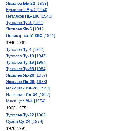
Яковлев
ББ-22
[1939]
Ермолаев
Ер-2
[1940]
Петляков
ПБ-100
[1940]
Туполев
Ту-2
[1941]
Яковлев
Як-6
[1942]
Поликарпов
У-2ВС
[1941]
1946-1961
Туполев
Ту-4
[1947]
Туполев
Ту-10
[1947]
Туполев
Ту-16
[1954]
Туполев
Ту-95
[1954]
Яковлев
Як-26
[1957]
Яковлев
Як-28
[1958]
Ильюшин
Ил-28
[1949]
Ильюшин
Ил-54
[1957]
Мясищев
М-4
[1954]
1962-1975
Туполев
Ту-22
[1962]
Сухой
Су-24
[1974]
1976-1991