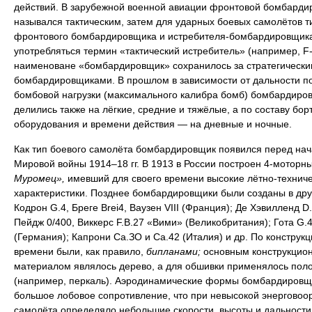
действий. В зарубежной военной авиации фронтовой бомбарди
назывался тактическим, затем для ударных боевых самолётов т
фронтового бомбардировщика и истребителя-бомбардировщика
употребляться термин «тактический истребитель» (например, F-
наименоване «бомбардировщик» сохранилось за стратегически
бомбардировщиками. В прошлом в зависимости от дальности п
бомбовой нагрузки (максимального калибра бомб) бомбардиро
делились также на лёгкие, средние и тяжёлые, а по составу бор
оборудования и времени действия — на дневные и ночные.
Как тип боевого самолёта бомбардировщик появился перед на
Мировой войны 1914–18 гг. В 1913 в России построен 4-моторн
Муромец»,
имевший для своего времени высокие лётно-технич
характеристики. Позднее бомбардировщики были созданы в дру
Кодрон G.4, Бреге Brei4, Ваузен VIII (Франция); Де Хэвилленд D.
Пейдж 0/400, Виккерс F.B.27 «Вими» (Великобритания); Гота G.4
(Германия); Капрони Са.ЗО и Са.42 (Италия) и др. По конструкци
времени были, как правило,
бипланами;
основным конструкцио
материалом являлось дерево, а для обшивки применялось пол
(например, перкаль). Аэродинамические формы бомбардировщ
большое лобовое сопротивление, что при невысокой энерговоо
самолёта определяло небольшие скорости, высоты и дальности 