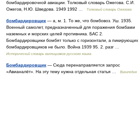
бомбардировочной авиации. Толковый словарь Ожегова. С.И.
Ожегов, Н.Ю. Шведова. 1949 1992 …
Толковый словарь Ожегова
бомбардировщик
— а, м. 1. То же, что бомбовоз. Уш. 1935.
Военный самолет, предназначенный для поражения бомбами
наземных и морских целей противника. БАС 2.
Бомбардировщики бомбят только с горизонтали, а пикирующих
бомбардировщиков не было. Война 1939 95. 2. разг …
Исторический словарь галлицизмов русского языка
Бомбардировщик
— Сюда перенаправляется запрос
«Авианалёт». На эту тему нужна отдельная статья …
Википедия