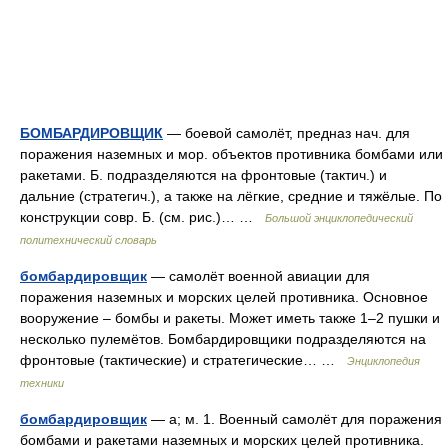
БОМБАРДИРОВЩИК
— боевой самолёт, предназ нач. для
поражения наземных и мор. объектов противника бомбами или
ракетами. Б. подразделяются на фронтовые (тактич.) и
дальние (стратегич.), а также на лёгкие, средние и тяжёлые. По
конструкции совр. Б. (см. рис.)… …
Большой энциклопедический
политехнический словарь
бомбардировщик
— самолёт военной авиации для
поражения наземных и морских целей противника. Основное
вооружение – бомбы и ракеты. Может иметь также 1–2 пушки и
несколько пулемётов. Бомбардировщики подразделяются на
фронтовые (тактические) и стратегические… …
Энциклопедия
техники
бомбардировщик
— а; м. 1. Военный самолёт для поражения
бомбами и ракетами наземных и морских целей противника.