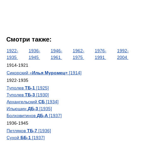
Смотри также:
1922-
1936-
1946-
1962-
1976-
1992-
1935
1945
1961
1975
1991
2004
1914-1921
Сикорский «
Илья Муромец»
[1914]
1922-1935
Туполев
ТБ-1
[1925]
Туполев
ТБ-3
[1930]
Архангельский
СБ
[1934]
Ильюшин
ДБ-3
[1935]
Болховитинов
ДБ-А
[1937]
1936-1945
Петляков
ТБ-7
[1936]
Сухой
ББ-1
[1937]