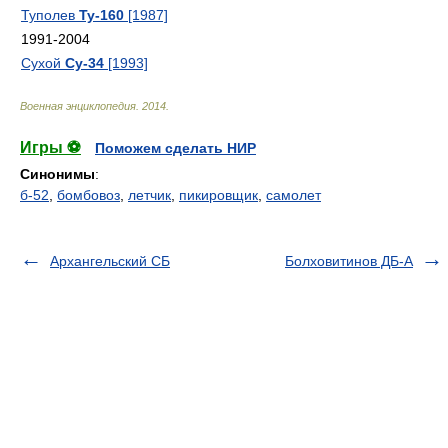
Туполев
Ту-160
[1987]
1991-2004
Сухой
Су-34
[1993]
Военная энциклопедия
.
2014
.
Игры ⚽
Поможем сделать НИР
Синонимы
:
б-52
,
бомбовоз
,
летчик
,
пикировщик
,
самолет
Архангельский СБ
Болховитинов ДБ-А