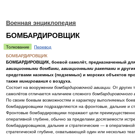
Военная энциклопедия
БОМБАРДИРОВЩИК
Толкование
Перевод
БОМБАРДИРОВЩИК
БОМБАРДИРОВЩИК, боевой самолёт, предназначенный для
авиационными бомбами, авиационными ракетами
и други
средствами наземных (подземных) и морских объектов про
также
минирования
с воздуха.
Состоит на вооружении
бомбардировочной авиации.
От других 
самолётов отличается наличием сложного
бомбардировочного 
По своим боевым возможностям и характеру выполняемых боев
бомбардировщики подразделяются на фронтовые, дальние и ст
Фронтовые бомбардировщики поражают цели преимущественно
оперативной глубине, обычно за пределами досягаемости истр
бомбардировщиков, дальние и стратегические — в оперативной
стратегической глубине, охватывающей один или несколько теа