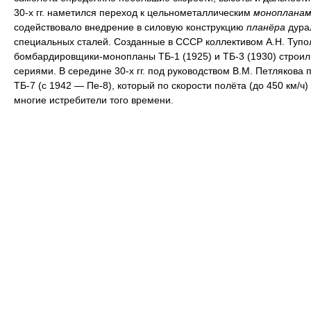
30-х гг. наметился переход к цельнометаллическим
монопланам
содействовало внедрение в силовую конструкцию
планёра
дура
специальных сталей. Созданные в СССР коллективом А.Н. Тупо
бомбардировщики-монопланы ТБ-1 (1925) и ТБ-3 (1930) строи
сериями. В середине 30-х гг. под руководством В.М. Петлякова 
ТБ-7 (с 1942 — Пе-8), который по скорости полёта (до 450 км/ч
многие истребители того времени.