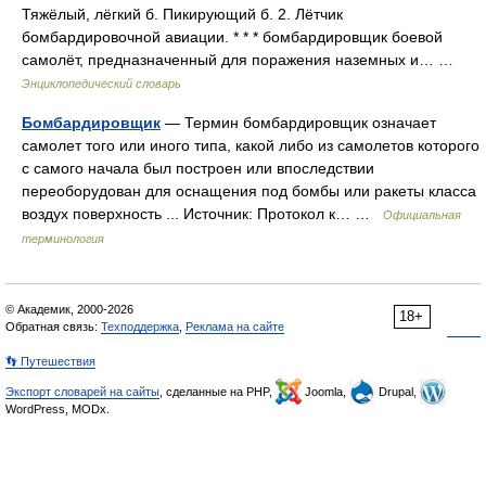
Тяжёлый, лёгкий б. Пикирующий б. 2. Лётчик
бомбардировочной авиации. * * * бомбардировщик боевой
самолёт, предназначенный для поражения наземных и… …
Энциклопедический словарь
Бомбардировщик
— Термин бомбардировщик означает
самолет того или иного типа, какой либо из самолетов которого
с самого начала был построен или впоследствии
переоборудован для оснащения под бомбы или ракеты класса
воздух поверхность ... Источник: Протокол к… …
Официальная
терминология
© Академик, 2000-2026
18+
Обратная связь:
Техподдержка
,
Реклама на сайте
👣 Путешествия
Экспорт словарей на сайты
, сделанные на PHP,
Joomla,
Drupal,
WordPress, MODx.