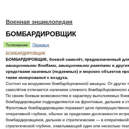
Военная энциклопедия
БОМБАРДИРОВЩИК
Толкование
Перевод
БОМБАРДИРОВЩИК
БОМБАРДИРОВЩИК, боевой самолёт, предназначенный для
авиационными бомбами, авиационными ракетами
и други
средствами наземных (подземных) и морских объектов про
также
минирования
с воздуха.
Состоит на вооружении
бомбардировочной авиации.
От других 
самолётов отличается наличием сложного
бомбардировочного 
По своим боевым возможностям и характеру выполняемых боев
бомбардировщики подразделяются на фронтовые, дальние и ст
Фронтовые бомбардировщики поражают цели преимущественно
оперативной глубине, обычно за пределами досягаемости истр
бомбардировщиков, дальние и стратегические — в оперативной
стратегической глубине, охватывающей один или несколько теа