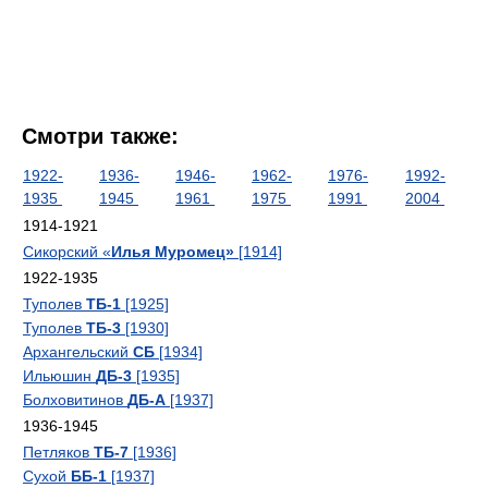
Смотри также:
1922-
1936-
1946-
1962-
1976-
1992-
1935
1945
1961
1975
1991
2004
1914-1921
Сикорский «
Илья Муромец»
[1914]
1922-1935
Туполев
ТБ-1
[1925]
Туполев
ТБ-3
[1930]
Архангельский
СБ
[1934]
Ильюшин
ДБ-3
[1935]
Болховитинов
ДБ-А
[1937]
1936-1945
Петляков
ТБ-7
[1936]
Сухой
ББ-1
[1937]