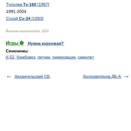
Туполев
Ту-160
[1987]
1991-2004
Сухой
Су-34
[1993]
Военная энциклопедия
.
2014
.
Игры ⚽
Нужна курсовая?
Синонимы
:
б-52
,
бомбовоз
,
летчик
,
пикировщик
,
самолет
Архангельский СБ
Болховитинов ДБ-А