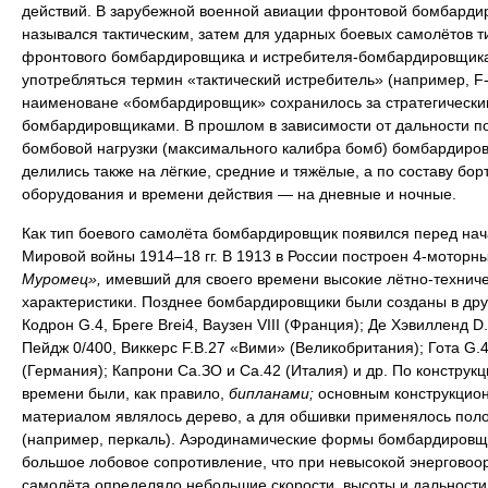
действий. В зарубежной военной авиации фронтовой бомбарди
назывался тактическим, затем для ударных боевых самолётов т
фронтового бомбардировщика и истребителя-бомбардировщика
употребляться термин «тактический истребитель» (например, F-
наименоване «бомбардировщик» сохранилось за стратегически
бомбардировщиками. В прошлом в зависимости от дальности п
бомбовой нагрузки (максимального калибра бомб) бомбардиро
делились также на лёгкие, средние и тяжёлые, а по составу бор
оборудования и времени действия — на дневные и ночные.
Как тип боевого самолёта бомбардировщик появился перед на
Мировой войны 1914–18 гг. В 1913 в России построен 4-моторн
Муромец»,
имевший для своего времени высокие лётно-технич
характеристики. Позднее бомбардировщики были созданы в дру
Кодрон G.4, Бреге Brei4, Ваузен VIII (Франция); Де Хэвилленд D.
Пейдж 0/400, Виккерс F.B.27 «Вими» (Великобритания); Гота G.4
(Германия); Капрони Са.ЗО и Са.42 (Италия) и др. По конструкци
времени были, как правило,
бипланами;
основным конструкцио
материалом являлось дерево, а для обшивки применялось пол
(например, перкаль). Аэродинамические формы бомбардировщ
большое лобовое сопротивление, что при невысокой энерговоо
самолёта определяло небольшие скорости, высоты и дальности 