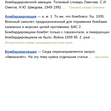
бомбардировочной авиации. Толковый словарь Ожегова. С.И.
Ожегов, Н.Ю. Шведова. 1949 1992 …
Толковый словарь Ожегова
бомбардировщик
— а, м. 1. То же, что бомбовоз. Уш. 1935.
Военный самолет, предназначенный для поражения бомбами
наземных и морских целей противника. БАС 2.
Бомбардировщики бомбят только с горизонтали, а пикирующих
бомбардировщиков не было. Война 1939 95. 2. разг …
Исторический словарь галлицизмов русского языка
Бомбардировщик
— Сюда перенаправляется запрос
«Авианалёт». На эту тему нужна отдельная статья …
Википедия