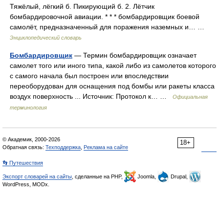
Тяжёлый, лёгкий б. Пикирующий б. 2. Лётчик
бомбардировочной авиации. * * * бомбардировщик боевой
самолёт, предназначенный для поражения наземных и… …
Энциклопедический словарь
Бомбардировщик
— Термин бомбардировщик означает
самолет того или иного типа, какой либо из самолетов которого
с самого начала был построен или впоследствии
переоборудован для оснащения под бомбы или ракеты класса
воздух поверхность ... Источник: Протокол к… …
Официальная
терминология
© Академик, 2000-2026
18+
Обратная связь:
Техподдержка
,
Реклама на сайте
👣 Путешествия
Экспорт словарей на сайты
, сделанные на PHP,
Joomla,
Drupal,
WordPress, MODx.