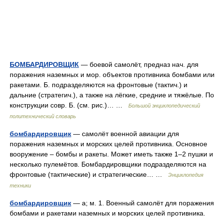
БОМБАРДИРОВЩИК
— боевой самолёт, предназ нач. для
поражения наземных и мор. объектов противника бомбами или
ракетами. Б. подразделяются на фронтовые (тактич.) и
дальние (стратегич.), а также на лёгкие, средние и тяжёлые. По
конструкции совр. Б. (см. рис.)… …
Большой энциклопедический
политехнический словарь
бомбардировщик
— самолёт военной авиации для
поражения наземных и морских целей противника. Основное
вооружение – бомбы и ракеты. Может иметь также 1–2 пушки и
несколько пулемётов. Бомбардировщики подразделяются на
фронтовые (тактические) и стратегические… …
Энциклопедия
техники
бомбардировщик
— а; м. 1. Военный самолёт для поражения
бомбами и ракетами наземных и морских целей противника.