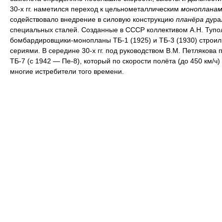
30-х гг. наметился переход к цельнометаллическим
монопланам
содействовало внедрение в силовую конструкцию
планёра
дура
специальных сталей. Созданные в СССР коллективом А.Н. Тупо
бомбардировщики-монопланы ТБ-1 (1925) и ТБ-3 (1930) строи
сериями. В середине 30-х гг. под руководством В.М. Петлякова 
ТБ-7 (с 1942 — Пе-8), который по скорости полёта (до 450 км/ч
многие истребители того времени.