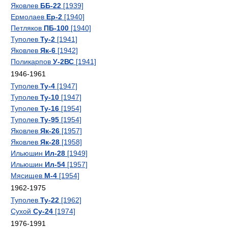
Яковлев
ББ-22
[1939]
Ермолаев
Ер-2
[1940]
Петляков
ПБ-100
[1940]
Туполев
Ту-2
[1941]
Яковлев
Як-6
[1942]
Поликарпов
У-2ВС
[1941]
1946-1961
Туполев
Ту-4
[1947]
Туполев
Ту-10
[1947]
Туполев
Ту-16
[1954]
Туполев
Ту-95
[1954]
Яковлев
Як-26
[1957]
Яковлев
Як-28
[1958]
Ильюшин
Ил-28
[1949]
Ильюшин
Ил-54
[1957]
Мясищев
М-4
[1954]
1962-1975
Туполев
Ту-22
[1962]
Сухой
Су-24
[1974]
1976-1991