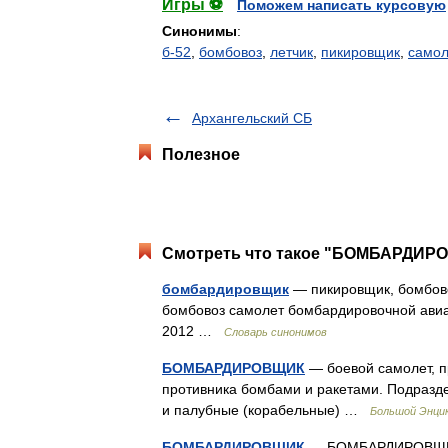
Игры ⚽
Поможем написать курсовую
Синонимы
:
б-52
,
бомбовоз
,
летчик
,
пикировщик
,
самол
Архангельский СБ
Полезное
Смотреть что такое "БОМБАРДИРО
бомбардировщик
— пикировщик, бомбово
бомбовоз самолет бомбардировочной авиац
2012 …
Словарь синонимов
БОМБАРДИРОВЩИК
— боевой самолет, п
противника бомбами и ракетами. Подразде
и палубные (корабельные) …
Большой Энцик
БОМБАРДИРОВЩИК
— БОМБАРДИРОВЩИК, 