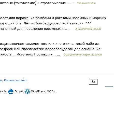
нтовые (тактические) и стратегические… …
Энциклопедия
молёт для поражения бомбами и ракетами наземных и морских
ирующий б. 2. Лётчик бомбардировочной авиации. * * *
азначенный для поражения наземных и… …
Энциклопедический
ик означает самолет того или иного типа, какой либо из
построен или впоследствии переоборудован для оснащения
рхность ... Источник: Протокол к… …
Официальная терминология
ка
,
Реклама на сайте
18+
omla,
Drupal,
WordPress, MODx.