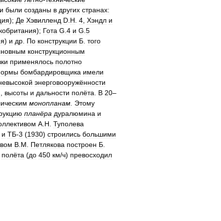
и
были
созданы
в
других
странах:
ция
);
Де
Хэвилленд
D
.
H
.
4
,
Хэндл
и
кобритания
);
Гота
G
.
4
и
G
.
5
ия
)
и
др
.
По
конструкции
Б
.
того
сновным
конструкционным
ки
применялось
полотно
ормы
бомбардировщика
имели
невысокой
энерговооружённости
и
,
высоты
и
дальности
полёта
.
В
20
–
лическим
монопланам
.
Этому
рукцию
планёра
дуралюмина
и
оллективом
А
.
Н
.
Туполева
)
и
ТБ
-
3
(
1930
)
строились
большими
твом
В
.
М
.
Петлякова
построен
Б
.
полёта
(
до
450
км
/
ч
)
превосходил