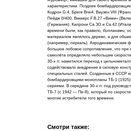
характеристики
.
Позднее
бомбардировщик
Кодрон
G
.
4
,
Бреге
Brei4
,
Ваузен
VIII
(
Фран
Пейдж
0
/
400
,
Виккерс
F
.
B
.
27
«
Вими
» (
Вели
(
Германия
);
Капрони
Са
.
ЗО
и
Са
.
42
(
Итал
времени
были
,
как
правило
,
бипланами
;
о
материалом
являлось
дерево
,
а
для
обшив
(
например
,
перкаль
).
Аэродинамические
ф
большое
лобовое
сопротивление
,
что
при
самолёта
определяло
небольшие
скорост
30
-
х
гг
.
наметился
переход
к
цельнометал
содействовало
внедрение
в
силовую
конст
специальных
сталей
.
Созданные
в
СССР
к
бомбардировщики
-
монопланы
ТБ
-
1
(
1925
сериями
.
В
середине
30
-
х
гг
.
под
руководс
ТБ
-
7
(
с
1942
—
Пе
-
8
),
который
по
скорости
многие
истребители
того
времени
.
Смотри
также: