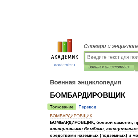
Словари и энциклоп
academic.ru
Военная энциклопедия
Военная энциклопедия
БОМБАРДИРОВЩИК
Толкование
Перевод
БОМБАРДИРОВЩИК
БОМБАРДИРОВЩИК
,
боевой
самолёт
,
п
авиационными
бомбами
,
авиационным
средствами
наземных
(
подземных
)
и
мо