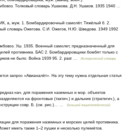
мбовоз. Толковый словарь Ушакова. Д.Н. Ушаков. 1935 1940 …
а, муж. 1. Бомбардировочный самолёт. Тяжёлый б. 2.
ый словарь Ожегова. С.И. Ожегов, Н.Ю. Шведова. 1949 1992
бомбовоз. Уш. 1935. Военный самолет, предназначенный для
елей противника. БАС 2. Бомбардировщики бомбят только с
иков не было. Война 1939 95. 2. разг …
Исторический словарь
ся запрос «Авианалёт». На эту тему нужна отдельная статья
редназ нач. для поражения наземных и мор. объектов
азделяются на фронтовые (тактич.) и дальние (стратегич.), а
онструкции совр. Б. (см. рис.)… …
Большой энциклопедический
ации для поражения наземных и морских целей противника.
ожет иметь также 1–2 пушки и несколько пулемётов.