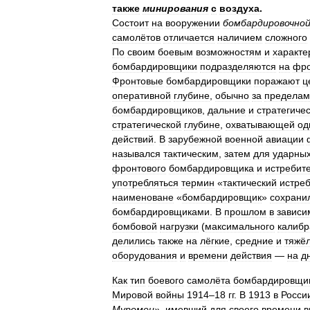
также
минирования
с
воздуха
.
Состоит
на
вооружении
бомбардировочно
самолётов
отличается
наличием
сложного
По
своим
боевым
возможностям
и
характе
бомбардировщики
подразделяются
на
фро
Фронтовые
бомбардировщики
поражают
ц
оперативной
глубине
,
обычно
за
пределам
бомбардировщиков
,
дальние
и
стратегиче
стратегической
глубине
,
охватывающей
од
действий
.
В
зарубежной
военной
авиации
назывался
тактическим
,
затем
для
ударны
фронтового
бомбардировщика
и
истребит
употребляться
термин
«
тактический
истре
наименоване
«
бомбардировщик
»
сохрани
бомбардировщиками
.
В
прошлом
в
зависи
бомбовой
нагрузки
(
максимального
калибр
делились
также
на
лёгкие
,
средние
и
тяжё
оборудования
и
времени
действия
—
на
д
Как
тип
боевого
самолёта
бомбардировщи
Мировой
войны
1914
–
18
гг
.
В
1913
в
Росси
Муромец
»,
имевший
для
своего
времени
в