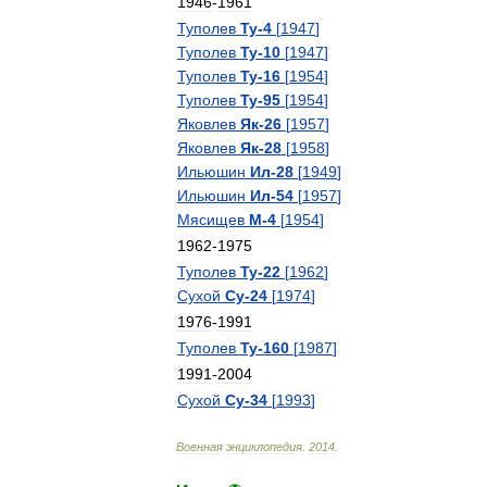
1946
-
1961
Туполев
Ту
-
4
[
1947
]
Туполев
Ту
-
10
[
1947
]
Туполев
Ту
-
16
[
1954
]
Туполев
Ту
-
95
[
1954
]
Яковлев
Як
-
26
[
1957
]
Яковлев
Як
-
28
[
1958
]
Ильюшин
Ил
-
28
[
1949
]
Ильюшин
Ил
-
54
[
1957
]
Мясищев
М
-
4
[
1954
]
1962
-
1975
Туполев
Ту
-
22
[
1962
]
Сухой
Су
-
24
[
1974
]
1976
-
1991
Туполев
Ту
-
160
[
1987
]
1991
-
2004
Сухой
Су
-
34
[
1993
]
Военная
энциклопедия
.
2014
.