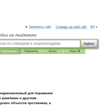
Запомнить сайт
Словарь на свой сайт
RU
едии на Академике
Найти!
Толкования
Переводы
Книги
Игры ⚽
редназначенный
для
поражения
и
ракетами
и
другими
рских
объектов
противника
,
а