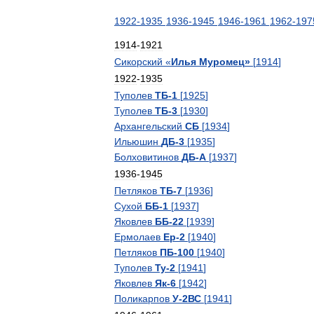
1922
-
1935
1936
-
1945
1946
-
1961
1962
-
197
1914
-
1921
Сикорский
«
Илья
Муромец
»
[
1914
]
1922
-
1935
Туполев
ТБ
-
1
[
1925
]
Туполев
ТБ
-
3
[
1930
]
Архангельский
СБ
[
1934
]
Ильюшин
ДБ
-
3
[
1935
]
Болховитинов
ДБ
-
А
[
1937
]
1936
-
1945
Петляков
ТБ
-
7
[
1936
]
Сухой
ББ
-
1
[
1937
]
Яковлев
ББ
-
22
[
1939
]
Ермолаев
Ер
-
2
[
1940
]
Петляков
ПБ
-
100
[
1940
]
Туполев
Ту
-
2
[
1941
]
Яковлев
Як
-
6
[
1942
]
Поликарпов
У
-
2ВС
[
1941
]