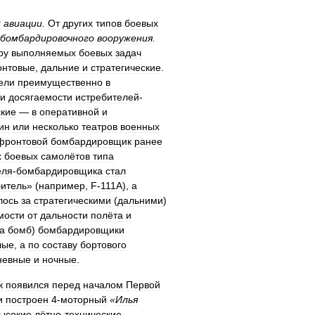
й
авиации
.
От
других
типов
боевых
бомбардировочного
вооружения
.
ру
выполняемых
боевых
задач
нтовые
,
дальние
и
стратегические
.
ели
преимущественно
в
и
досягаемости
истребителей
-
ские
—
в
оперативной
и
ин
или
несколько
театров
военных
фронтовой
бомбардировщик
ранее
х
боевых
самолётов
типа
еля
-
бомбардировщика
стал
битель
» (
например
,
F
-
111A
),
а
лось
за
стратегическими
(
дальними
)
мости
от
дальности
полёта
и
а
бомб
)
бомбардировщики
лые
,
а
по
составу
бортового
невные
и
ночные
.
к
появился
перед
началом
Первой
и
построен
4
-
моторный
«
Илья
ысокие
лётно
-
технические