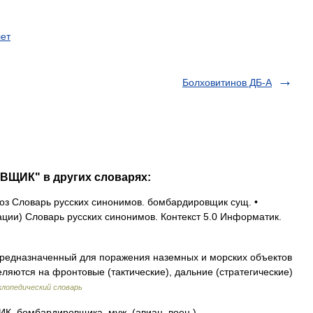
ет
Болховитинов ДБ-А
ВЩИК" в других словарях:
з Словарь русских синонимов. бомбардировщик сущ. •
ии) Словарь русских синонимов. Контекст 5.0 Информатик.
редназначенный для поражения наземных и морских объектов
ляются на фронтовые (тактические), дальние (стратегические)
лопедический словарь
бомбардировщика, муж. (авиац. воен.).