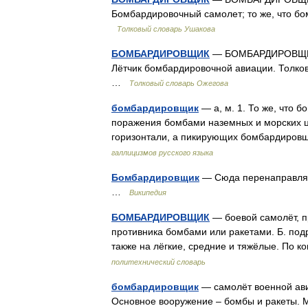
Бомбардировочный самолет; то же, что бо
Толковый словарь Ушакова
БОМБАРДИРОВЩИК
— БОМБАРДИРОВЩИК, 
Лётчик бомбардировочной авиации. Толков
…
Толковый словарь Ожегова
бомбардировщик
— а, м. 1. То же, что 
поражения бомбами наземных и морских ц
горизонтали, а пикирующих бомбардировщ
галлицизмов русского языка
Бомбардировщик
— Сюда перенаправляет
…
Википедия
БОМБАРДИРОВЩИК
— боевой самолёт, п
противника бомбами или ракетами. Б. подр
также на лёгкие, средние и тяжёлые. По к
политехнический словарь
бомбардировщик
— самолёт военной ави
Основное вооружение – бомбы и ракеты. М