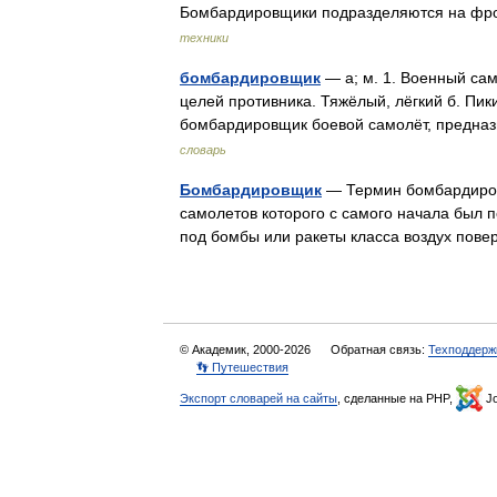
Бомбардировщики подразделяются на фро
техники
бомбардировщик
— а; м. 1. Военный са
целей противника. Тяжёлый, лёгкий б. Пик
бомбардировщик боевой самолёт, предн
словарь
Бомбардировщик
— Термин бомбардировщ
самолетов которого с самого начала был 
под бомбы или ракеты класса воздух пове
© Академик, 2000-2026
Обратная связь:
Техподдерж
👣 Путешествия
Экспорт словарей на сайты
, сделанные на PHP,
Jo