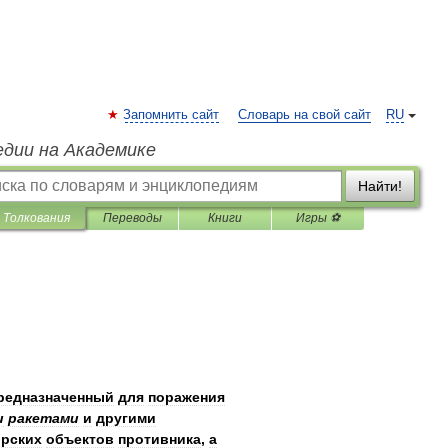
Запомнить сайт
Словарь на свой сайт
RU
едии на Академике
Найти!
Толкования
Переводы
Книги
Игры ⚽
редназначенный
для
поражения
и
ракетами
и
другими
рских
объектов
противника
,
а