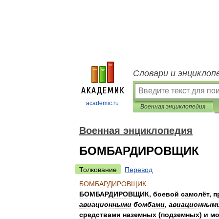
Словари и энциклоп
academic.ru
Военная энциклопедия
Военная энциклопедия
БОМБАРДИРОВЩИК
Толкование
Перевод
БОМБАРДИРОВЩИК
БОМБАРДИРОВЩИК
,
боевой
самолёт
,
п
авиационными
бомбами
,
авиационным
средствами
наземных
(
подземных
)
и
мо