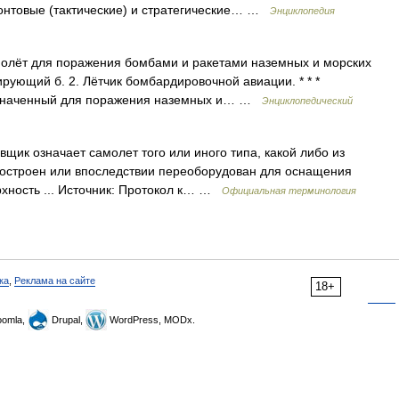
нтовые (тактические) и стратегические… …
Энциклопедия
молёт для поражения бомбами и ракетами наземных и морских
ирующий б. 2. Лётчик бомбардировочной авиации. * * *
азначенный для поражения наземных и… …
Энциклопедический
ик означает самолет того или иного типа, какой либо из
построен или впоследствии переоборудован для оснащения
рхность ... Источник: Протокол к… …
Официальная терминология
ка
,
Реклама на сайте
18+
omla,
Drupal,
WordPress, MODx.