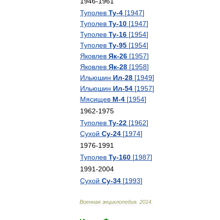
1946
-
1961
Туполев
Ту
-
4
[
1947
]
Туполев
Ту
-
10
[
1947
]
Туполев
Ту
-
16
[
1954
]
Туполев
Ту
-
95
[
1954
]
Яковлев
Як
-
26
[
1957
]
Яковлев
Як
-
28
[
1958
]
Ильюшин
Ил
-
28
[
1949
]
Ильюшин
Ил
-
54
[
1957
]
Мясищев
М
-
4
[
1954
]
1962
-
1975
Туполев
Ту
-
22
[
1962
]
Сухой
Су
-
24
[
1974
]
1976
-
1991
Туполев
Ту
-
160
[
1987
]
1991
-
2004
Сухой
Су
-
34
[
1993
]
Военная
энциклопедия
.
2014
.