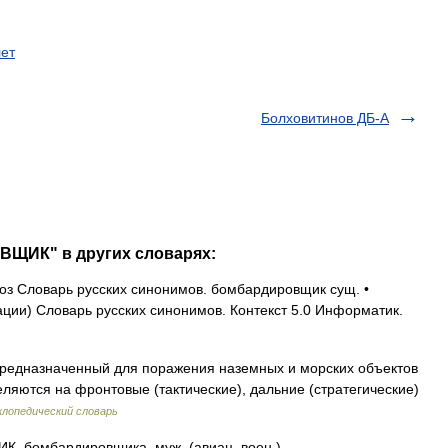
ет
Болховитинов ДБ-А
ВЩИК" в других словарях:
з Словарь русских синонимов. бомбардировщик сущ. •
ии) Словарь русских синонимов. Контекст 5.0 Информатик.
редназначенный для поражения наземных и морских объектов
ляются на фронтовые (тактические), дальние (стратегические)
лопедический словарь
бомбардировщика, муж. (авиац. воен.).