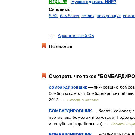
Игры ⚽
Нужно сделать НИР?
Синонимы
:
б-52
,
бомбовоз
,
летчик
,
пикировщик
,
самол
Архангельский СБ
Полезное
Смотреть что такое "БОМБАРДИРО
бомбардировщик
— пикировщик, бомбово
бомбовоз самолет бомбардировочной авиац
2012 …
Словарь синонимов
БОМБАРДИРОВЩИК
— боевой самолет, п
противника бомбами и ракетами. Подразде
и палубные (корабельные) …
Большой Энцик
БОМБАРДИРОВЩИК
— БОМБАРДИРОВЩИК, 