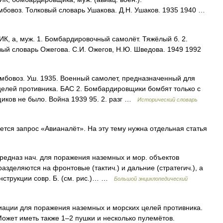
мбовоз. Толковый словарь Ушакова. Д.Н. Ушаков. 1935 1940 …
а, муж. 1. Бомбардировочный самолёт. Тяжёлый б. 2.
ый словарь Ожегова. С.И. Ожегов, Н.Ю. Шведова. 1949 1992
бомбовоз. Уш. 1935. Военный самолет, предназначенный для
елей противника. БАС 2. Бомбардировщики бомбят только с
иков не было. Война 1939 95. 2. разг …
Исторический словарь
ся запрос «Авианалёт». На эту тему нужна отдельная статья
редназ нач. для поражения наземных и мор. объектов
азделяются на фронтовые (тактич.) и дальние (стратегич.), а
онструкции совр. Б. (см. рис.)… …
Большой энциклопедический
ации для поражения наземных и морских целей противника.
ожет иметь также 1–2 пушки и несколько пулемётов.