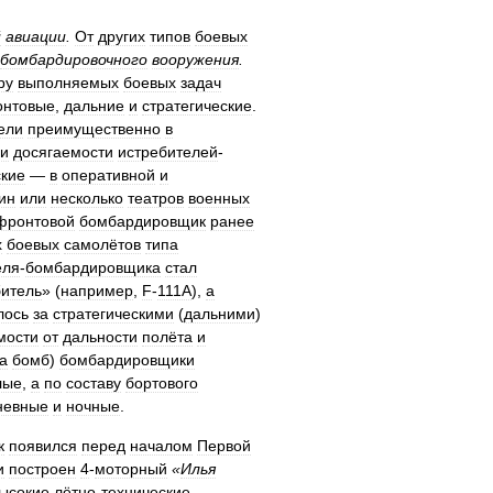
й
авиации
.
От
других
типов
боевых
бомбардировочного
вооружения
.
ру
выполняемых
боевых
задач
нтовые
,
дальние
и
стратегические
.
ели
преимущественно
в
и
досягаемости
истребителей
-
ские
—
в
оперативной
и
ин
или
несколько
театров
военных
фронтовой
бомбардировщик
ранее
х
боевых
самолётов
типа
еля
-
бомбардировщика
стал
битель
» (
например
,
F
-
111A
),
а
лось
за
стратегическими
(
дальними
)
мости
от
дальности
полёта
и
а
бомб
)
бомбардировщики
лые
,
а
по
составу
бортового
невные
и
ночные
.
к
появился
перед
началом
Первой
и
построен
4
-
моторный
«
Илья
ысокие
лётно
-
технические