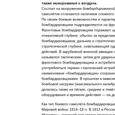
также
минирования
с
воздуха
.
Состоит
на
вооружении
бомбардировочно
самолётов
отличается
наличием
сложного
По
своим
боевым
возможностям
и
характе
бомбардировщики
подразделяются
на
фро
Фронтовые
бомбардировщики
поражают
ц
оперативной
глубине
,
обычно
за
пределам
бомбардировщиков
,
дальние
и
стратегиче
стратегической
глубине
,
охватывающей
од
действий
.
В
зарубежной
военной
авиации
назывался
тактическим
,
затем
для
ударны
фронтового
бомбардировщика
и
истребит
употребляться
термин
«
тактический
истре
наименоване
«
бомбардировщик
»
сохрани
бомбардировщиками
.
В
прошлом
в
зависи
бомбовой
нагрузки
(
максимального
калибр
делились
также
на
лёгкие
,
средние
и
тяжё
оборудования
и
времени
действия
—
на
д
Как
тип
боевого
самолёта
бомбардировщи
Мировой
войны
1914
–
18
гг
.
В
1913
в
Росси
Муромец
»,
имевший
для
своего
времени
в