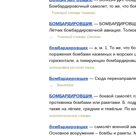
Бомбардировочный самолет; то же, что бо
Толковый словарь Ушакова
БОМБАРДИРОВЩИК
— БОМБАРДИРОВЩИК, 
Лётчик бомбардировочной авиации. Толков
…
Толковый словарь Ожегова
бомбардировщик
— а, м. 1. То же, что 
поражения бомбами наземных и морских ц
горизонтали, а пикирующих бомбардировщ
галлицизмов русского языка
Бомбардировщик
— Сюда перенаправляет
…
Википедия
БОМБАРДИРОВЩИК
— боевой самолёт, п
противника бомбами или ракетами. Б. подр
также на лёгкие, средние и тяжёлые. По к
политехнический словарь
бомбардировщик
— самолёт военной ави
Основное вооружение – бомбы и ракеты. М