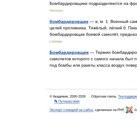
Бомбардировщики подразделяются на фро
техники
бомбардировщик
— а; м. 1. Военный са
целей противника. Тяжёлый, лёгкий б. Пик
бомбардировщик боевой самолёт, предн
словарь
Бомбардировщик
— Термин бомбардировщ
самолетов которого с самого начала был 
под бомбы или ракеты класса воздух пове
© Академик, 2000-2026
Обратная связь:
Техподдерж
👣 Путешествия
Экспорт словарей на сайты
, сделанные на PHP,
Jo