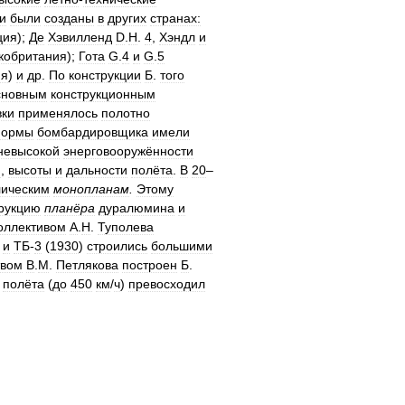
и
были
созданы
в
других
странах:
ция
);
Де
Хэвилленд
D
.
H
.
4
,
Хэндл
и
кобритания
);
Гота
G
.
4
и
G
.
5
ия
)
и
др
.
По
конструкции
Б
.
того
сновным
конструкционным
ки
применялось
полотно
ормы
бомбардировщика
имели
невысокой
энерговооружённости
и
,
высоты
и
дальности
полёта
.
В
20
–
лическим
монопланам
.
Этому
рукцию
планёра
дуралюмина
и
оллективом
А
.
Н
.
Туполева
)
и
ТБ
-
3
(
1930
)
строились
большими
твом
В
.
М
.
Петлякова
построен
Б
.
полёта
(
до
450
км
/
ч
)
превосходил