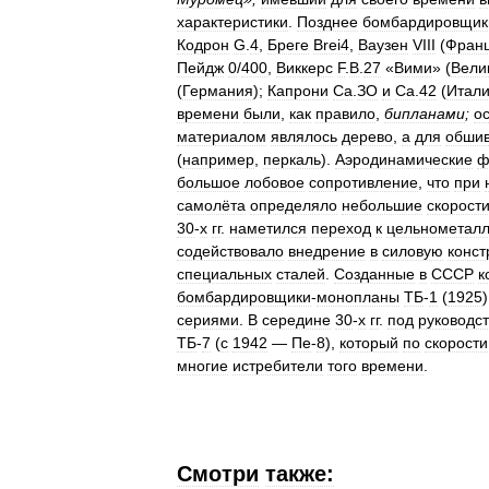
характеристики
.
Позднее
бомбардировщик
Кодрон
G
.
4
,
Бреге
Brei4
,
Ваузен
VIII
(
Фран
Пейдж
0
/
400
,
Виккерс
F
.
B
.
27
«
Вими
» (
Вели
(
Германия
);
Капрони
Са
.
ЗО
и
Са
.
42
(
Итал
времени
были
,
как
правило
,
бипланами
;
о
материалом
являлось
дерево
,
а
для
обшив
(
например
,
перкаль
).
Аэродинамические
ф
большое
лобовое
сопротивление
,
что
при
самолёта
определяло
небольшие
скорост
30
-
х
гг
.
наметился
переход
к
цельнометал
содействовало
внедрение
в
силовую
конст
специальных
сталей
.
Созданные
в
СССР
к
бомбардировщики
-
монопланы
ТБ
-
1
(
1925
сериями
.
В
середине
30
-
х
гг
.
под
руководс
ТБ
-
7
(
с
1942
—
Пе
-
8
),
который
по
скорости
многие
истребители
того
времени
.
Смотри
также: