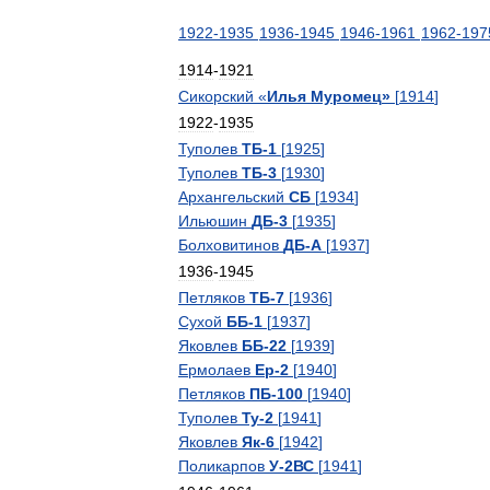
1922
-
1935
1936
-
1945
1946
-
1961
1962
-
197
1914
-
1921
Сикорский
«
Илья
Муромец
»
[
1914
]
1922
-
1935
Туполев
ТБ
-
1
[
1925
]
Туполев
ТБ
-
3
[
1930
]
Архангельский
СБ
[
1934
]
Ильюшин
ДБ
-
3
[
1935
]
Болховитинов
ДБ
-
А
[
1937
]
1936
-
1945
Петляков
ТБ
-
7
[
1936
]
Сухой
ББ
-
1
[
1937
]
Яковлев
ББ
-
22
[
1939
]
Ермолаев
Ер
-
2
[
1940
]
Петляков
ПБ
-
100
[
1940
]
Туполев
Ту
-
2
[
1941
]
Яковлев
Як
-
6
[
1942
]
Поликарпов
У
-
2ВС
[
1941
]