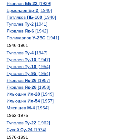
Яковлев
ББ-22
[1939]
Ермолаев
Ер-2
[1940]
Петляков
ПБ-100
[1940]
Туполев
Ту-2
[1941]
Яковлев
Як-6
[1942]
Поликарпов
У-2ВС
[1941]
1946-1961
Туполев
Ту-4
[1947]
Туполев
Ту-10
[1947]
Туполев
Ту-16
[1954]
Туполев
Ту-95
[1954]
Яковлев
Як-26
[1957]
Яковлев
Як-28
[1958]
Ильюшин
Ил-28
[1949]
Ильюшин
Ил-54
[1957]
Мясищев
М-4
[1954]
1962-1975
Туполев
Ту-22
[1962]
Сухой
Су-24
[1974]
1976-1991