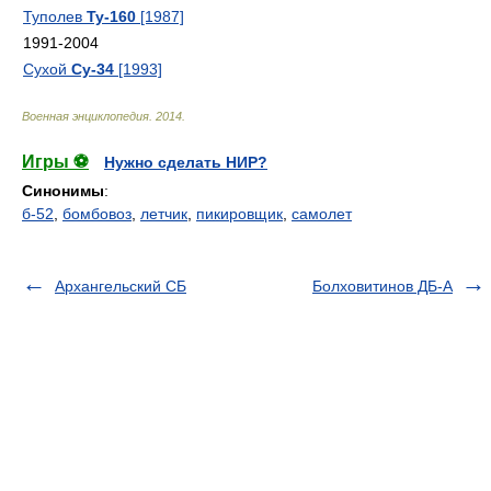
Туполев
Ту-160
[1987]
1991-2004
Сухой
Су-34
[1993]
Военная энциклопедия
.
2014
.
Игры ⚽
Нужно сделать НИР?
Синонимы
:
б-52
,
бомбовоз
,
летчик
,
пикировщик
,
самолет
Архангельский СБ
Болховитинов ДБ-А