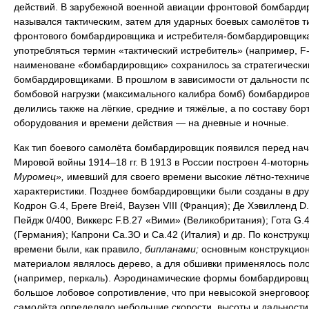
действий. В зарубежной военной авиации фронтовой бомбарди
назывался тактическим, затем для ударных боевых самолётов т
фронтового бомбардировщика и истребителя-бомбардировщика
употребляться термин «тактический истребитель» (например, F-
наименоване «бомбардировщик» сохранилось за стратегически
бомбардировщиками. В прошлом в зависимости от дальности п
бомбовой нагрузки (максимального калибра бомб) бомбардиро
делились также на лёгкие, средние и тяжёлые, а по составу бор
оборудования и времени действия — на дневные и ночные.
Как тип боевого самолёта бомбардировщик появился перед на
Мировой войны 1914–18 гг. В 1913 в России построен 4-моторн
Муромец»,
имевший для своего времени высокие лётно-технич
характеристики. Позднее бомбардировщики были созданы в дру
Кодрон G.4, Бреге Brei4, Ваузен VIII (Франция); Де Хэвилленд D.
Пейдж 0/400, Виккерс F.B.27 «Вими» (Великобритания); Гота G.4
(Германия); Капрони Са.ЗО и Са.42 (Италия) и др. По конструкци
времени были, как правило,
бипланами;
основным конструкцио
материалом являлось дерево, а для обшивки применялось пол
(например, перкаль). Аэродинамические формы бомбардировщ
большое лобовое сопротивление, что при невысокой энерговоо
самолёта определяло небольшие скорости, высоты и дальности 