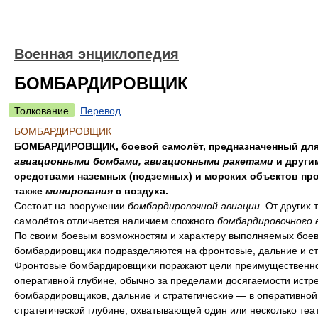
Военная энциклопедия
БОМБАРДИРОВЩИК
Толкование
Перевод
БОМБАРДИРОВЩИК
БОМБАРДИРОВЩИК, боевой самолёт, предназначенный для
авиационными бомбами, авиационными ракетами
и други
средствами наземных (подземных) и морских объектов про
также
минирования
с воздуха.
Состоит на вооружении
бомбардировочной авиации.
От других 
самолётов отличается наличием сложного
бомбардировочного 
По своим боевым возможностям и характеру выполняемых боев
бомбардировщики подразделяются на фронтовые, дальние и ст
Фронтовые бомбардировщики поражают цели преимущественно
оперативной глубине, обычно за пределами досягаемости истр
бомбардировщиков, дальние и стратегические — в оперативной
стратегической глубине, охватывающей один или несколько теа