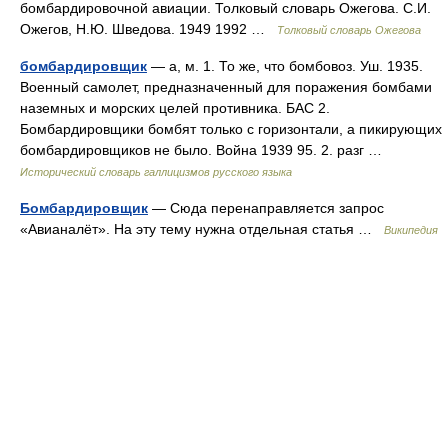
бомбардировочной авиации. Толковый словарь Ожегова. С.И.
Ожегов, Н.Ю. Шведова. 1949 1992 …
Толковый словарь Ожегова
бомбардировщик
— а, м. 1. То же, что бомбовоз. Уш. 1935.
Военный самолет, предназначенный для поражения бомбами
наземных и морских целей противника. БАС 2.
Бомбардировщики бомбят только с горизонтали, а пикирующих
бомбардировщиков не было. Война 1939 95. 2. разг …
Исторический словарь галлицизмов русского языка
Бомбардировщик
— Сюда перенаправляется запрос
«Авианалёт». На эту тему нужна отдельная статья …
Википедия