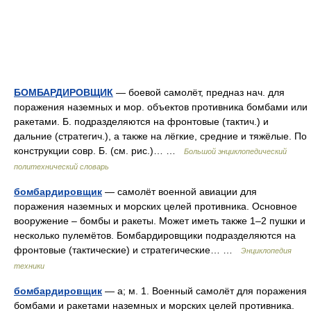
БОМБАРДИРОВЩИК
— боевой самолёт, предназ нач. для
поражения наземных и мор. объектов противника бомбами или
ракетами. Б. подразделяются на фронтовые (тактич.) и
дальние (стратегич.), а также на лёгкие, средние и тяжёлые. По
конструкции совр. Б. (см. рис.)… …
Большой энциклопедический
политехнический словарь
бомбардировщик
— самолёт военной авиации для
поражения наземных и морских целей противника. Основное
вооружение – бомбы и ракеты. Может иметь также 1–2 пушки и
несколько пулемётов. Бомбардировщики подразделяются на
фронтовые (тактические) и стратегические… …
Энциклопедия
техники
бомбардировщик
— а; м. 1. Военный самолёт для поражения
бомбами и ракетами наземных и морских целей противника.