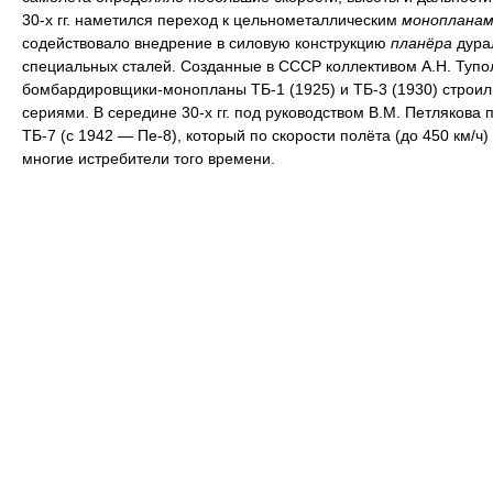
30-х гг. наметился переход к цельнометаллическим
монопланам
содействовало внедрение в силовую конструкцию
планёра
дура
специальных сталей. Созданные в СССР коллективом А.Н. Тупо
бомбардировщики-монопланы ТБ-1 (1925) и ТБ-3 (1930) строи
сериями. В середине 30-х гг. под руководством В.М. Петлякова 
ТБ-7 (с 1942 — Пе-8), который по скорости полёта (до 450 км/ч
многие истребители того времени.