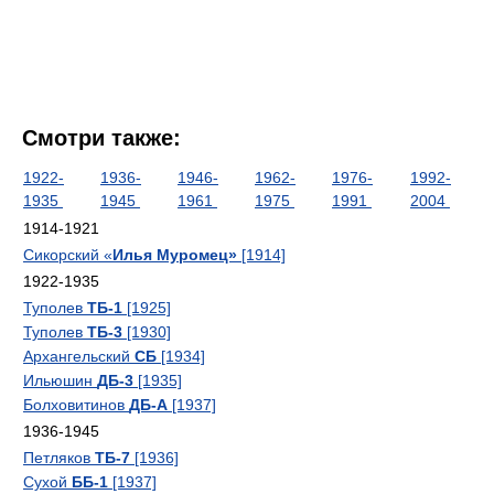
Смотри также:
1922-
1936-
1946-
1962-
1976-
1992-
1935
1945
1961
1975
1991
2004
1914-1921
Сикорский «
Илья Муромец»
[1914]
1922-1935
Туполев
ТБ-1
[1925]
Туполев
ТБ-3
[1930]
Архангельский
СБ
[1934]
Ильюшин
ДБ-3
[1935]
Болховитинов
ДБ-А
[1937]
1936-1945
Петляков
ТБ-7
[1936]
Сухой
ББ-1
[1937]