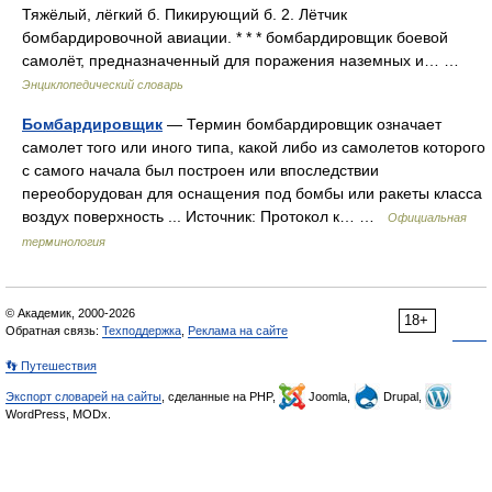
Тяжёлый, лёгкий б. Пикирующий б. 2. Лётчик
бомбардировочной авиации. * * * бомбардировщик боевой
самолёт, предназначенный для поражения наземных и… …
Энциклопедический словарь
Бомбардировщик
— Термин бомбардировщик означает
самолет того или иного типа, какой либо из самолетов которого
с самого начала был построен или впоследствии
переоборудован для оснащения под бомбы или ракеты класса
воздух поверхность ... Источник: Протокол к… …
Официальная
терминология
© Академик, 2000-2026
18+
Обратная связь:
Техподдержка
,
Реклама на сайте
👣 Путешествия
Экспорт словарей на сайты
, сделанные на PHP,
Joomla,
Drupal,
WordPress, MODx.