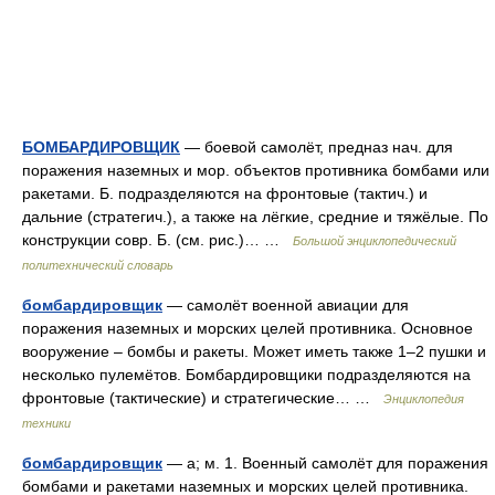
БОМБАРДИРОВЩИК
— боевой самолёт, предназ нач. для
поражения наземных и мор. объектов противника бомбами или
ракетами. Б. подразделяются на фронтовые (тактич.) и
дальние (стратегич.), а также на лёгкие, средние и тяжёлые. По
конструкции совр. Б. (см. рис.)… …
Большой энциклопедический
политехнический словарь
бомбардировщик
— самолёт военной авиации для
поражения наземных и морских целей противника. Основное
вооружение – бомбы и ракеты. Может иметь также 1–2 пушки и
несколько пулемётов. Бомбардировщики подразделяются на
фронтовые (тактические) и стратегические… …
Энциклопедия
техники
бомбардировщик
— а; м. 1. Военный самолёт для поражения
бомбами и ракетами наземных и морских целей противника.