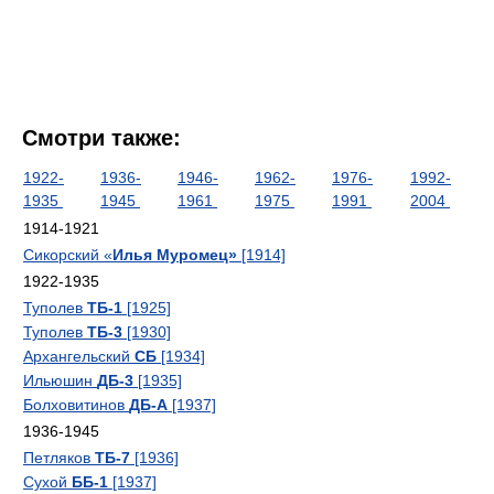
Смотри также:
1922-
1936-
1946-
1962-
1976-
1992-
1935
1945
1961
1975
1991
2004
1914-1921
Сикорский «
Илья Муромец»
[1914]
1922-1935
Туполев
ТБ-1
[1925]
Туполев
ТБ-3
[1930]
Архангельский
СБ
[1934]
Ильюшин
ДБ-3
[1935]
Болховитинов
ДБ-А
[1937]
1936-1945
Петляков
ТБ-7
[1936]
Сухой
ББ-1
[1937]