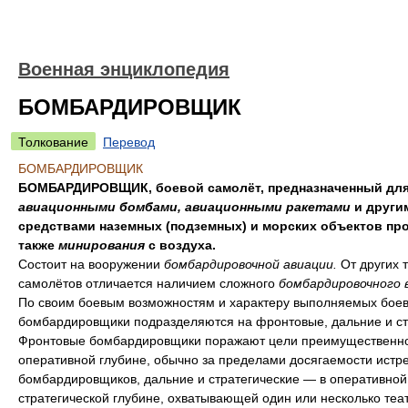
Военная энциклопедия
БОМБАРДИРОВЩИК
Толкование
Перевод
БОМБАРДИРОВЩИК
БОМБАРДИРОВЩИК, боевой самолёт, предназначенный для
авиационными бомбами, авиационными ракетами
и други
средствами наземных (подземных) и морских объектов про
также
минирования
с воздуха.
Состоит на вооружении
бомбардировочной авиации.
От других 
самолётов отличается наличием сложного
бомбардировочного 
По своим боевым возможностям и характеру выполняемых боев
бомбардировщики подразделяются на фронтовые, дальние и ст
Фронтовые бомбардировщики поражают цели преимущественно
оперативной глубине, обычно за пределами досягаемости истр
бомбардировщиков, дальние и стратегические — в оперативной
стратегической глубине, охватывающей один или несколько теа