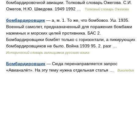
бомбардировочной авиации. Толковый словарь Ожегова. С.И.
Ожегов, Н.Ю. Шведова. 1949 1992 …
Толковый словарь Ожегова
бомбардировщик
— а, м. 1. То же, что бомбовоз. Уш. 1935.
Военный самолет, предназначенный для поражения бомбами
наземных и морских целей противника. БАС 2.
Бомбардировщики бомбят только с горизонтали, а пикирующих
бомбардировщиков не было. Война 1939 95. 2. разг …
Исторический словарь галлицизмов русского языка
Бомбардировщик
— Сюда перенаправляется запрос
«Авианалёт». На эту тему нужна отдельная статья …
Википедия