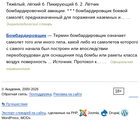
Тяжёлый, лёгкий б. Пикирующий б. 2. Лётчик
бомбардировочной авиации. * * * бомбардировщик боевой
самолёт, предназначенный для поражения наземных и… …
Энциклопедический словарь
Бомбардировщик
— Термин бомбардировщик означает
самолет того или иного типа, какой либо из самолетов которого
с самого начала был построен или впоследствии
переоборудован для оснащения под бомбы или ракеты класса
воздух поверхность ... Источник: Протокол к… …
Официальная
терминология
© Академик, 2000-2026
18+
Обратная связь:
Техподдержка
,
Реклама на сайте
👣 Путешествия
Экспорт словарей на сайты
, сделанные на PHP,
Joomla,
Drupal,
WordPress, MODx.