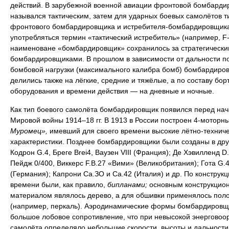
действий. В зарубежной военной авиации фронтовой бомбарди
назывался тактическим, затем для ударных боевых самолётов т
фронтового бомбардировщика и истребителя-бомбардировщика
употребляться термин «тактический истребитель» (например, F-
наименоване «бомбардировщик» сохранилось за стратегически
бомбардировщиками. В прошлом в зависимости от дальности п
бомбовой нагрузки (максимального калибра бомб) бомбардиро
делились также на лёгкие, средние и тяжёлые, а по составу бор
оборудования и времени действия — на дневные и ночные.
Как тип боевого самолёта бомбардировщик появился перед на
Мировой войны 1914–18 гг. В 1913 в России построен 4-моторн
Муромец»,
имевший для своего времени высокие лётно-технич
характеристики. Позднее бомбардировщики были созданы в дру
Кодрон G.4, Бреге Brei4, Ваузен VIII (Франция); Де Хэвилленд D.
Пейдж 0/400, Виккерс F.B.27 «Вими» (Великобритания); Гота G.4
(Германия); Капрони Са.ЗО и Са.42 (Италия) и др. По конструкци
времени были, как правило,
бипланами;
основным конструкцио
материалом являлось дерево, а для обшивки применялось пол
(например, перкаль). Аэродинамические формы бомбардировщ
большое лобовое сопротивление, что при невысокой энерговоо
самолёта определяло небольшие скорости, высоты и дальности 