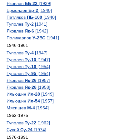
Яковлев
ББ-22
[1939]
Ермолаев
Ер-2
[1940]
Петляков
ПБ-100
[1940]
Туполев
Ту-2
[1941]
Яковлев
Як-6
[1942]
Поликарпов
У-2ВС
[1941]
1946-1961
Туполев
Ту-4
[1947]
Туполев
Ту-10
[1947]
Туполев
Ту-16
[1954]
Туполев
Ту-95
[1954]
Яковлев
Як-26
[1957]
Яковлев
Як-28
[1958]
Ильюшин
Ил-28
[1949]
Ильюшин
Ил-54
[1957]
Мясищев
М-4
[1954]
1962-1975
Туполев
Ту-22
[1962]
Сухой
Су-24
[1974]
1976-1991