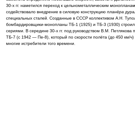
30-х гг. наметился переход к цельнометаллическим
монопланам
содействовало внедрение в силовую конструкцию
планёра
дура
специальных сталей. Созданные в СССР коллективом А.Н. Тупо
бомбардировщики-монопланы ТБ-1 (1925) и ТБ-3 (1930) строи
сериями. В середине 30-х гг. под руководством В.М. Петлякова 
ТБ-7 (с 1942 — Пе-8), который по скорости полёта (до 450 км/ч
многие истребители того времени.