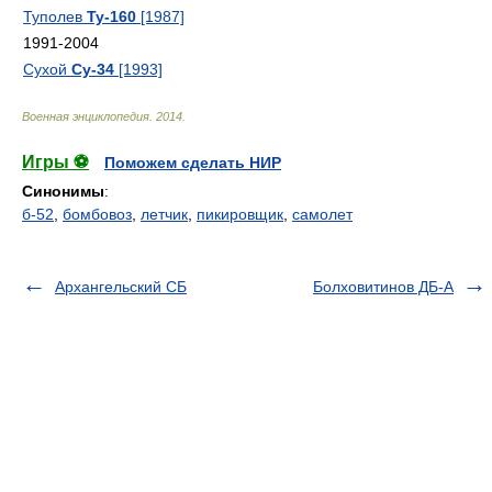
Туполев
Ту-160
[1987]
1991-2004
Сухой
Су-34
[1993]
Военная энциклопедия
.
2014
.
Игры ⚽
Поможем сделать НИР
Синонимы
:
б-52
,
бомбовоз
,
летчик
,
пикировщик
,
самолет
Архангельский СБ
Болховитинов ДБ-А