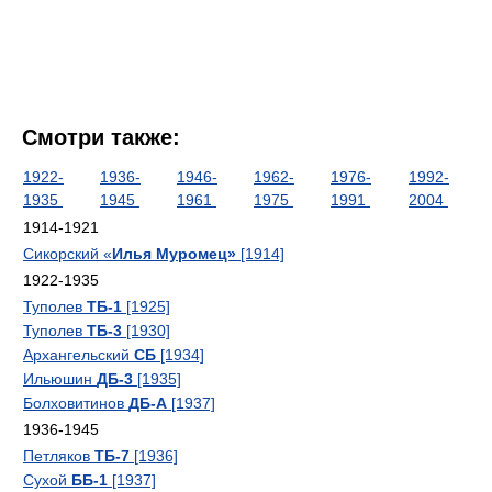
Смотри также:
1922-
1936-
1946-
1962-
1976-
1992-
1935
1945
1961
1975
1991
2004
1914-1921
Сикорский «
Илья Муромец»
[1914]
1922-1935
Туполев
ТБ-1
[1925]
Туполев
ТБ-3
[1930]
Архангельский
СБ
[1934]
Ильюшин
ДБ-3
[1935]
Болховитинов
ДБ-А
[1937]
1936-1945
Петляков
ТБ-7
[1936]
Сухой
ББ-1
[1937]