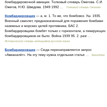
бомбардировочной авиации. Толковый словарь Ожегова. С.И.
Ожегов, Н.Ю. Шведова. 1949 1992 …
Толковый словарь Ожегова
бомбардировщик
— а, м. 1. То же, что бомбовоз. Уш. 1935.
Военный самолет, предназначенный для поражения бомбами
наземных и морских целей противника. БАС 2.
Бомбардировщики бомбят только с горизонтали, а пикирующих
бомбардировщиков не было. Война 1939 95. 2. разг …
Исторический словарь галлицизмов русского языка
Бомбардировщик
— Сюда перенаправляется запрос
«Авианалёт». На эту тему нужна отдельная статья …
Википедия