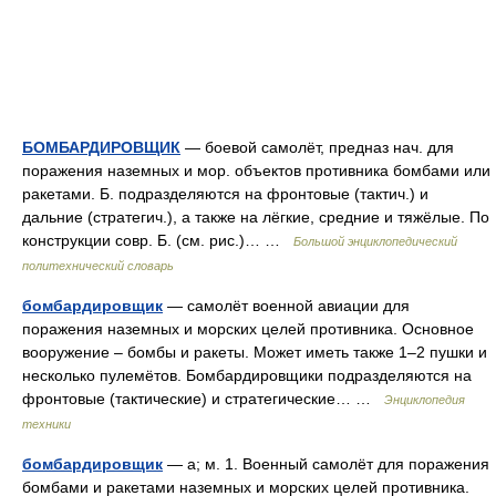
БОМБАРДИРОВЩИК
— боевой самолёт, предназ нач. для
поражения наземных и мор. объектов противника бомбами или
ракетами. Б. подразделяются на фронтовые (тактич.) и
дальние (стратегич.), а также на лёгкие, средние и тяжёлые. По
конструкции совр. Б. (см. рис.)… …
Большой энциклопедический
политехнический словарь
бомбардировщик
— самолёт военной авиации для
поражения наземных и морских целей противника. Основное
вооружение – бомбы и ракеты. Может иметь также 1–2 пушки и
несколько пулемётов. Бомбардировщики подразделяются на
фронтовые (тактические) и стратегические… …
Энциклопедия
техники
бомбардировщик
— а; м. 1. Военный самолёт для поражения
бомбами и ракетами наземных и морских целей противника.