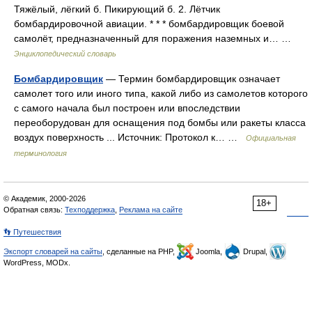
Тяжёлый, лёгкий б. Пикирующий б. 2. Лётчик
бомбардировочной авиации. * * * бомбардировщик боевой
самолёт, предназначенный для поражения наземных и… …
Энциклопедический словарь
Бомбардировщик
— Термин бомбардировщик означает
самолет того или иного типа, какой либо из самолетов которого
с самого начала был построен или впоследствии
переоборудован для оснащения под бомбы или ракеты класса
воздух поверхность ... Источник: Протокол к… …
Официальная
терминология
© Академик, 2000-2026
18+
Обратная связь:
Техподдержка
,
Реклама на сайте
👣 Путешествия
Экспорт словарей на сайты
, сделанные на PHP,
Joomla,
Drupal,
WordPress, MODx.