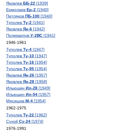
Яковлев
ББ-22
[1939]
Ермолаев
Ер-2
[1940]
Петляков
ПБ-100
[1940]
Туполев
Ту-2
[1941]
Яковлев
Як-6
[1942]
Поликарпов
У-2ВС
[1941]
1946-1961
Туполев
Ту-4
[1947]
Туполев
Ту-10
[1947]
Туполев
Ту-16
[1954]
Туполев
Ту-95
[1954]
Яковлев
Як-26
[1957]
Яковлев
Як-28
[1958]
Ильюшин
Ил-28
[1949]
Ильюшин
Ил-54
[1957]
Мясищев
М-4
[1954]
1962-1975
Туполев
Ту-22
[1962]
Сухой
Су-24
[1974]
1976-1991