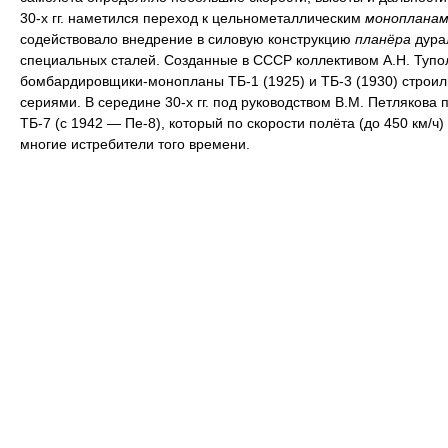
30-х гг. наметился переход к цельнометаллическим
монопланам
содействовало внедрение в силовую конструкцию
планёра
дура
специальных сталей. Созданные в СССР коллективом А.Н. Тупо
бомбардировщики-монопланы ТБ-1 (1925) и ТБ-3 (1930) строи
сериями. В середине 30-х гг. под руководством В.М. Петлякова 
ТБ-7 (с 1942 — Пе-8), который по скорости полёта (до 450 км/ч
многие истребители того времени.