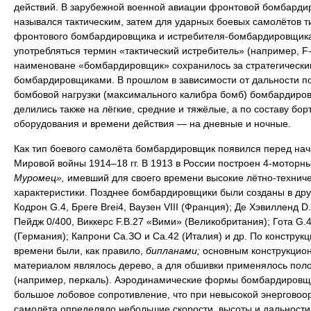
действий. В зарубежной военной авиации фронтовой бомбарди
назывался тактическим, затем для ударных боевых самолётов т
фронтового бомбардировщика и истребителя-бомбардировщика
употребляться термин «тактический истребитель» (например, F-
наименоване «бомбардировщик» сохранилось за стратегически
бомбардировщиками. В прошлом в зависимости от дальности п
бомбовой нагрузки (максимального калибра бомб) бомбардиро
делились также на лёгкие, средние и тяжёлые, а по составу бор
оборудования и времени действия — на дневные и ночные.
Как тип боевого самолёта бомбардировщик появился перед на
Мировой войны 1914–18 гг. В 1913 в России построен 4-моторн
Муромец»,
имевший для своего времени высокие лётно-технич
характеристики. Позднее бомбардировщики были созданы в дру
Кодрон G.4, Бреге Brei4, Ваузен VIII (Франция); Де Хэвилленд D.
Пейдж 0/400, Виккерс F.B.27 «Вими» (Великобритания); Гота G.4
(Германия); Капрони Са.ЗО и Са.42 (Италия) и др. По конструкци
времени были, как правило,
бипланами;
основным конструкцио
материалом являлось дерево, а для обшивки применялось пол
(например, перкаль). Аэродинамические формы бомбардировщ
большое лобовое сопротивление, что при невысокой энерговоо
самолёта определяло небольшие скорости, высоты и дальности 