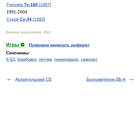
Туполев
Ту-160
[1987]
1991-2004
Сухой
Су-34
[1993]
Военная энциклопедия
.
2014
.
Игры ⚽
Поможем написать реферат
Синонимы
:
б-52
,
бомбовоз
,
летчик
,
пикировщик
,
самолет
Архангельский СБ
Болховитинов ДБ-А