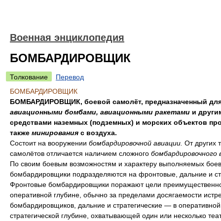
Военная энциклопедия
БОМБАРДИРОВЩИК
Толкование
Перевод
БОМБАРДИРОВЩИК
БОМБАРДИРОВЩИК, боевой самолёт, предназначенный для
авиационными бомбами, авиационными ракетами
и други
средствами наземных (подземных) и морских объектов про
также
минирования
с воздуха.
Состоит на вооружении
бомбардировочной авиации.
От других 
самолётов отличается наличием сложного
бомбардировочного 
По своим боевым возможностям и характеру выполняемых боев
бомбардировщики подразделяются на фронтовые, дальние и ст
Фронтовые бомбардировщики поражают цели преимущественно
оперативной глубине, обычно за пределами досягаемости истр
бомбардировщиков, дальние и стратегические — в оперативной
стратегической глубине, охватывающей один или несколько теа