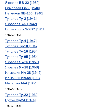
Яковлев
ББ-22
[1939]
Ермолаев
Ер-2
[1940]
Петляков
ПБ-100
[1940]
Туполев
Ту-2
[1941]
Яковлев
Як-6
[1942]
Поликарпов
У-2ВС
[1941]
1946-1961
Туполев
Ту-4
[1947]
Туполев
Ту-10
[1947]
Туполев
Ту-16
[1954]
Туполев
Ту-95
[1954]
Яковлев
Як-26
[1957]
Яковлев
Як-28
[1958]
Ильюшин
Ил-28
[1949]
Ильюшин
Ил-54
[1957]
Мясищев
М-4
[1954]
1962-1975
Туполев
Ту-22
[1962]
Сухой
Су-24
[1974]
1976-1991