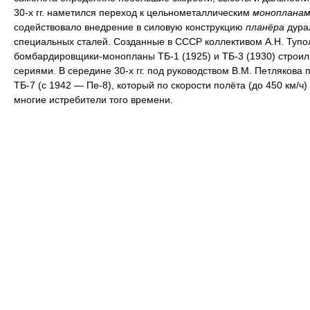
30-х гг. наметился переход к цельнометаллическим
монопланам
содействовало внедрение в силовую конструкцию
планёра
дура
специальных сталей. Созданные в СССР коллективом А.Н. Тупо
бомбардировщики-монопланы ТБ-1 (1925) и ТБ-3 (1930) строи
сериями. В середине 30-х гг. под руководством В.М. Петлякова 
ТБ-7 (с 1942 — Пе-8), который по скорости полёта (до 450 км/ч
многие истребители того времени.