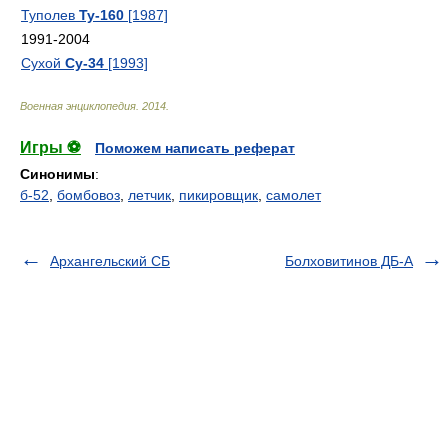
Туполев
Ту-160
[1987]
1991-2004
Сухой
Су-34
[1993]
Военная энциклопедия
.
2014
.
Игры ⚽
Поможем написать реферат
Синонимы
:
б-52
,
бомбовоз
,
летчик
,
пикировщик
,
самолет
Архангельский СБ
Болховитинов ДБ-А