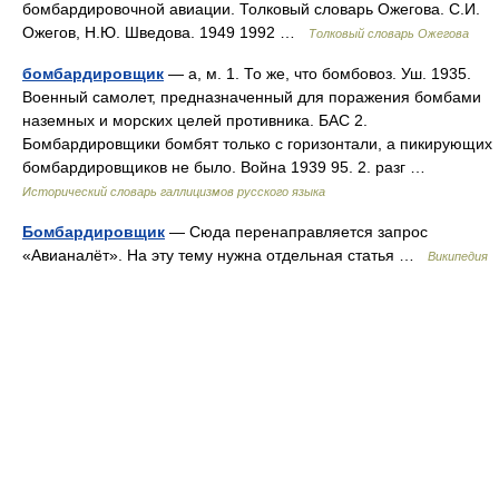
бомбардировочной авиации. Толковый словарь Ожегова. С.И.
Ожегов, Н.Ю. Шведова. 1949 1992 …
Толковый словарь Ожегова
бомбардировщик
— а, м. 1. То же, что бомбовоз. Уш. 1935.
Военный самолет, предназначенный для поражения бомбами
наземных и морских целей противника. БАС 2.
Бомбардировщики бомбят только с горизонтали, а пикирующих
бомбардировщиков не было. Война 1939 95. 2. разг …
Исторический словарь галлицизмов русского языка
Бомбардировщик
— Сюда перенаправляется запрос
«Авианалёт». На эту тему нужна отдельная статья …
Википедия