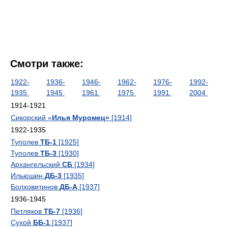
Смотри также:
1922-
1936-
1946-
1962-
1976-
1992-
1935
1945
1961
1975
1991
2004
1914-1921
Сикорский «
Илья Муромец»
[1914]
1922-1935
Туполев
ТБ-1
[1925]
Туполев
ТБ-3
[1930]
Архангельский
СБ
[1934]
Ильюшин
ДБ-3
[1935]
Болховитинов
ДБ-А
[1937]
1936-1945
Петляков
ТБ-7
[1936]
Сухой
ББ-1
[1937]