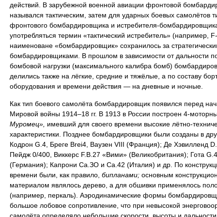
действий. В зарубежной военной авиации фронтовой бомбарди
назывался тактическим, затем для ударных боевых самолётов т
фронтового бомбардировщика и истребителя-бомбардировщика
употребляться термин «тактический истребитель» (например, F-
наименоване «бомбардировщик» сохранилось за стратегически
бомбардировщиками. В прошлом в зависимости от дальности п
бомбовой нагрузки (максимального калибра бомб) бомбардиро
делились также на лёгкие, средние и тяжёлые, а по составу бор
оборудования и времени действия — на дневные и ночные.
Как тип боевого самолёта бомбардировщик появился перед на
Мировой войны 1914–18 гг. В 1913 в России построен 4-моторн
Муромец»,
имевший для своего времени высокие лётно-технич
характеристики. Позднее бомбардировщики были созданы в дру
Кодрон G.4, Бреге Brei4, Ваузен VIII (Франция); Де Хэвилленд D.
Пейдж 0/400, Виккерс F.B.27 «Вими» (Великобритания); Гота G.4
(Германия); Капрони Са.ЗО и Са.42 (Италия) и др. По конструкци
времени были, как правило,
бипланами;
основным конструкцио
материалом являлось дерево, а для обшивки применялось пол
(например, перкаль). Аэродинамические формы бомбардировщ
большое лобовое сопротивление, что при невысокой энерговоо
самолёта определяло небольшие скорости, высоты и дальности 