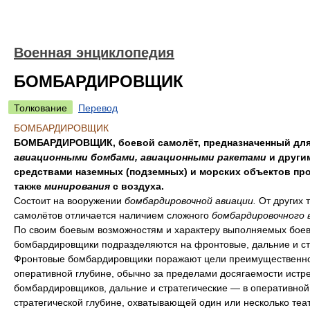
Военная энциклопедия
БОМБАРДИРОВЩИК
Толкование
Перевод
БОМБАРДИРОВЩИК
БОМБАРДИРОВЩИК, боевой самолёт, предназначенный для
авиационными бомбами, авиационными ракетами
и други
средствами наземных (подземных) и морских объектов про
также
минирования
с воздуха.
Состоит на вооружении
бомбардировочной авиации.
От других 
самолётов отличается наличием сложного
бомбардировочного 
По своим боевым возможностям и характеру выполняемых боев
бомбардировщики подразделяются на фронтовые, дальние и ст
Фронтовые бомбардировщики поражают цели преимущественно
оперативной глубине, обычно за пределами досягаемости истр
бомбардировщиков, дальние и стратегические — в оперативной
стратегической глубине, охватывающей один или несколько теа