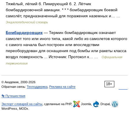
Тяжёлый, лёгкий б. Пикирующий б. 2. Лётчик
бомбардировочной авиации. * * * бомбардировщик боевой
самолёт, предназначенный для поражения наземных и… …
Энциклопедический словарь
Бомбардировщик
— Термин бомбардировщик означает
самолет того или иного типа, какой либо из самолетов которого
с самого начала был построен или впоследствии
переоборудован для оснащения под бомбы или ракеты класса
воздух поверхность ... Источник: Протокол к… …
Официальная
терминология
© Академик, 2000-2026
18+
Обратная связь:
Техподдержка
,
Реклама на сайте
👣 Путешествия
Экспорт словарей на сайты
, сделанные на PHP,
Joomla,
Drupal,
WordPress, MODx.