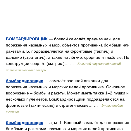
БОМБАРДИРОВЩИК
— боевой самолёт, предназ нач. для
поражения наземных и мор. объектов противника бомбами или
ракетами. Б. подразделяются на фронтовые (тактич.) и
дальние (стратегич.), а также на лёгкие, средние и тяжёлые. По
конструкции совр. Б. (см. рис.)… …
Большой энциклопедический
политехнический словарь
бомбардировщик
— самолёт военной авиации для
поражения наземных и морских целей противника. Основное
вооружение – бомбы и ракеты. Может иметь также 1–2 пушки и
несколько пулемётов. Бомбардировщики подразделяются на
фронтовые (тактические) и стратегические… …
Энциклопедия
техники
бомбардировщик
— а; м. 1. Военный самолёт для поражения
бомбами и ракетами наземных и морских целей противника.