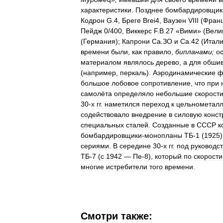
характеристики
.
Позднее
бомбардировщик
Кодрон
G
.
4
,
Бреге
Brei4
,
Ваузен
VIII
(
Фран
Пейдж
0
/
400
,
Виккерс
F
.
B
.
27
«
Вими
» (
Вели
(
Германия
);
Капрони
Са
.
ЗО
и
Са
.
42
(
Итал
времени
были
,
как
правило
,
бипланами
;
о
материалом
являлось
дерево
,
а
для
обшив
(
например
,
перкаль
).
Аэродинамические
ф
большое
лобовое
сопротивление
,
что
при
самолёта
определяло
небольшие
скорост
30
-
х
гг
.
наметился
переход
к
цельнометал
содействовало
внедрение
в
силовую
конст
специальных
сталей
.
Созданные
в
СССР
к
бомбардировщики
-
монопланы
ТБ
-
1
(
1925
сериями
.
В
середине
30
-
х
гг
.
под
руководс
ТБ
-
7
(
с
1942
—
Пе
-
8
),
который
по
скорости
многие
истребители
того
времени
.
Смотри
также: