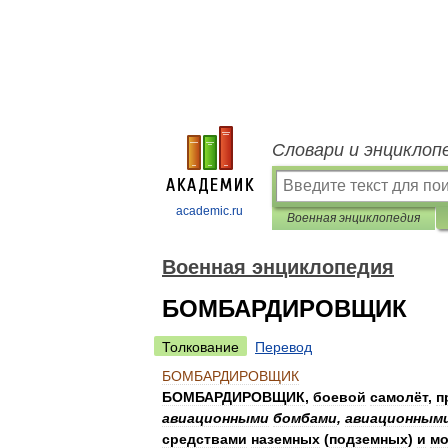
Словари и энциклоп
academic.ru
Военная энциклопедия
Военная энциклопедия
БОМБАРДИРОВЩИК
Толкование
Перевод
БОМБАРДИРОВЩИК
БОМБАРДИРОВЩИК
,
боевой
самолёт
,
п
авиационными
бомбами
,
авиационным
средствами
наземных
(
подземных
)
и
мо