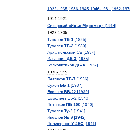
1922
-
1935
1936
-
1945
1946
-
1961
1962
-
197
1914
-
1921
Сикорский
«
Илья
Муромец
»
[
1914
]
1922
-
1935
Туполев
ТБ
-
1
[
1925
]
Туполев
ТБ
-
3
[
1930
]
Архангельский
СБ
[
1934
]
Ильюшин
ДБ
-
3
[
1935
]
Болховитинов
ДБ
-
А
[
1937
]
1936
-
1945
Петляков
ТБ
-
7
[
1936
]
Сухой
ББ
-
1
[
1937
]
Яковлев
ББ
-
22
[
1939
]
Ермолаев
Ер
-
2
[
1940
]
Петляков
ПБ
-
100
[
1940
]
Туполев
Ту
-
2
[
1941
]
Яковлев
Як
-
6
[
1942
]
Поликарпов
У
-
2ВС
[
1941
]