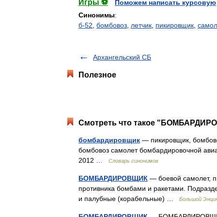
Игры ⚽
Поможем написать курсовую
Синонимы
:
б-52
,
бомбовоз
,
летчик
,
пикировщик
,
самол
Архангельский СБ
Полезное
Смотреть что такое "БОМБАРДИРО
бомбардировщик
— пикировщик, бомбово
бомбовоз самолет бомбардировочной авиац
2012 …
Словарь синонимов
БОМБАРДИРОВЩИК
— боевой самолет, п
противника бомбами и ракетами. Подразде
и палубные (корабельные) …
Большой Энцик
БОМБАРДИРОВЩИК
— БОМБАРДИРОВЩИК, 