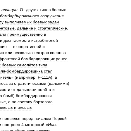
й
авиации
.
От
других
типов
боевых
бомбардировочного
вооружения
.
ру
выполняемых
боевых
задач
нтовые
,
дальние
и
стратегические
.
ели
преимущественно
в
и
досягаемости
истребителей
-
ские
—
в
оперативной
и
ин
или
несколько
театров
военных
фронтовой
бомбардировщик
ранее
х
боевых
самолётов
типа
еля
-
бомбардировщика
стал
битель
» (
например
,
F
-
111A
),
а
лось
за
стратегическими
(
дальними
)
мости
от
дальности
полёта
и
а
бомб
)
бомбардировщики
лые
,
а
по
составу
бортового
невные
и
ночные
.
к
появился
перед
началом
Первой
и
построен
4
-
моторный
«
Илья
ысокие
лётно
-
технические