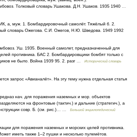
мбовоз. Толковый словарь Ушакова. Д.Н. Ушаков. 1935 1940 …
а, муж. 1. Бомбардировочный самолёт. Тяжёлый б. 2.
ый словарь Ожегова. С.И. Ожегов, Н.Ю. Шведова. 1949 1992
бомбовоз. Уш. 1935. Военный самолет, предназначенный для
елей противника. БАС 2. Бомбардировщики бомбят только с
иков не было. Война 1939 95. 2. разг …
Исторический словарь
ся запрос «Авианалёт». На эту тему нужна отдельная статья
редназ нач. для поражения наземных и мор. объектов
азделяются на фронтовые (тактич.) и дальние (стратегич.), а
онструкции совр. Б. (см. рис.)… …
Большой энциклопедический
ации для поражения наземных и морских целей противника.
ожет иметь также 1–2 пушки и несколько пулемётов.