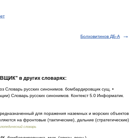
ет
Болховитинов ДБ-А
ВЩИК" в других словарях:
з Словарь русских синонимов. бомбардировщик сущ. •
ии) Словарь русских синонимов. Контекст 5.0 Информатик.
редназначенный для поражения наземных и морских объектов
ляются на фронтовые (тактические), дальние (стратегические)
лопедический словарь
бомбардировщика, муж. (авиац. воен.).