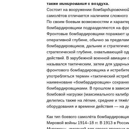
также
минирования
с
воздуха
.
Состоит
на
вооружении
бомбардировочно
самолётов
отличается
наличием
сложного
По
своим
боевым
возможностям
и
характе
бомбардировщики
подразделяются
на
фро
Фронтовые
бомбардировщики
поражают
ц
оперативной
глубине
,
обычно
за
пределам
бомбардировщиков
,
дальние
и
стратегиче
стратегической
глубине
,
охватывающей
од
действий
.
В
зарубежной
военной
авиации
назывался
тактическим
,
затем
для
ударны
фронтового
бомбардировщика
и
истребит
употребляться
термин
«
тактический
истре
наименоване
«
бомбардировщик
»
сохрани
бомбардировщиками
.
В
прошлом
в
зависи
бомбовой
нагрузки
(
максимального
калибр
делились
также
на
лёгкие
,
средние
и
тяжё
оборудования
и
времени
действия
—
на
д
Как
тип
боевого
самолёта
бомбардировщи
Мировой
войны
1914
–
18
гг
.
В
1913
в
Росси
Муромец
»,
имевший
для
своего
времени
в