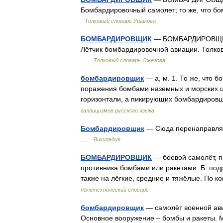
Бомбардировочный самолет; то же, что бо
Толковый словарь Ушакова
БОМБАРДИРОВЩИК
— БОМБАРДИРОВЩИК, 
Лётчик бомбардировочной авиации. Толков
…
Толковый словарь Ожегова
бомбардировщик
— а, м. 1. То же, что 
поражения бомбами наземных и морских ц
горизонтали, а пикирующих бомбардировщ
галлицизмов русского языка
Бомбардировщик
— Сюда перенаправляет
…
Википедия
БОМБАРДИРОВЩИК
— боевой самолёт, п
противника бомбами или ракетами. Б. подр
также на лёгкие, средние и тяжёлые. По к
политехнический словарь
бомбардировщик
— самолёт военной ави
Основное вооружение – бомбы и ракеты. М