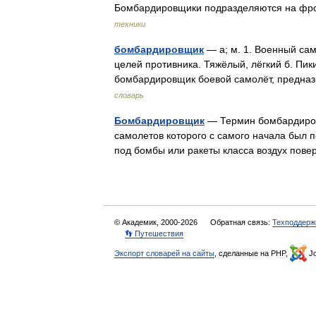
Бомбардировщики подразделяются на фро
техники
бомбардировщик
— а; м. 1. Военный са
целей противника. Тяжёлый, лёгкий б. Пик
бомбардировщик боевой самолёт, предн
словарь
Бомбардировщик
— Термин бомбардировщ
самолетов которого с самого начала был 
под бомбы или ракеты класса воздух пове
© Академик, 2000-2026
Обратная связь:
Техподдерж
👣 Путешествия
Экспорт словарей на сайты
, сделанные на PHP,
Jo