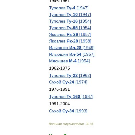
1946
-
1961
Туполев
Ту
-
4
[
1947
]
Туполев
Ту
-
10
[
1947
]
Туполев
Ту
-
16
[
1954
]
Туполев
Ту
-
95
[
1954
]
Яковлев
Як
-
26
[
1957
]
Яковлев
Як
-
28
[
1958
]
Ильюшин
Ил
-
28
[
1949
]
Ильюшин
Ил
-
54
[
1957
]
Мясищев
М
-
4
[
1954
]
1962
-
1975
Туполев
Ту
-
22
[
1962
]
Сухой
Су
-
24
[
1974
]
1976
-
1991
Туполев
Ту
-
160
[
1987
]
1991
-
2004
Сухой
Су
-
34
[
1993
]
Военная
энциклопедия
.
2014
.