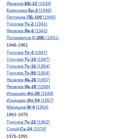
Яковлев
ББ-22
[1939]
Ермолаев
Ер-2
[1940]
Петляков
ПБ-100
[1940]
Туполев
Ту-2
[1941]
Яковлев
Як-6
[1942]
Поликарпов
У-2ВС
[1941]
1946-1961
Туполев
Ту-4
[1947]
Туполев
Ту-10
[1947]
Туполев
Ту-16
[1954]
Туполев
Ту-95
[1954]
Яковлев
Як-26
[1957]
Яковлев
Як-28
[1958]
Ильюшин
Ил-28
[1949]
Ильюшин
Ил-54
[1957]
Мясищев
М-4
[1954]
1962-1975
Туполев
Ту-22
[1962]
Сухой
Су-24
[1974]
1976-1991