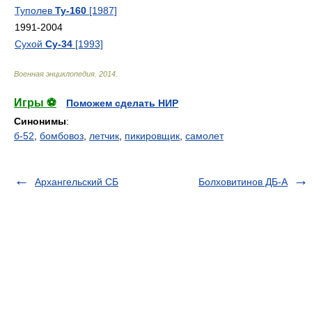
Туполев
Ту-160
[1987]
1991-2004
Сухой
Су-34
[1993]
Военная энциклопедия
.
2014
.
Игры ⚽
Поможем сделать НИР
Синонимы
:
б-52
,
бомбовоз
,
летчик
,
пикировщик
,
самолет
Архангельский СБ
Болховитинов ДБ-А