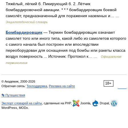
Тяжёлый, лёгкий б. Пикирующий б. 2. Лётчик
бомбардировочной авиации. * * * бомбардировщик боевой
самолёт, предназначенный для поражения наземных и… …
Энциклопедический словарь
Бомбардировщик
— Термин бомбардировщик означает
самолет того или иного типа, какой либо из самолетов которого
с самого начала был построен или впоследствии
переоборудован для оснащения под бомбы или ракеты класса
воздух поверхность ... Источник: Протокол к… …
Официальная
терминология
© Академик, 2000-2026
18+
Обратная связь:
Техподдержка
,
Реклама на сайте
👣 Путешествия
Экспорт словарей на сайты
, сделанные на PHP,
Joomla,
Drupal,
WordPress, MODx.