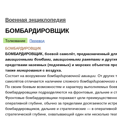
Военная энциклопедия
БОМБАРДИРОВЩИК
Толкование
Перевод
БОМБАРДИРОВЩИК
БОМБАРДИРОВЩИК, боевой самолёт, предназначенный для
авиационными бомбами, авиационными ракетами
и други
средствами наземных (подземных) и морских объектов про
также
минирования
с воздуха.
Состоит на вооружении
бомбардировочной авиации.
От других 
самолётов отличается наличием сложного
бомбардировочного 
По своим боевым возможностям и характеру выполняемых боев
бомбардировщики подразделяются на фронтовые, дальние и ст
Фронтовые бомбардировщики поражают цели преимущественно
оперативной глубине, обычно за пределами досягаемости истр
бомбардировщиков, дальние и стратегические — в оперативной
стратегической глубине, охватывающей один или несколько теа