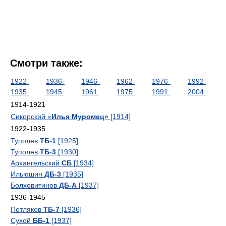
Смотри также:
1922-
1936-
1946-
1962-
1976-
1992-
1935
1945
1961
1975
1991
2004
1914-1921
Сикорский «
Илья Муромец»
[1914]
1922-1935
Туполев
ТБ-1
[1925]
Туполев
ТБ-3
[1930]
Архангельский
СБ
[1934]
Ильюшин
ДБ-3
[1935]
Болховитинов
ДБ-А
[1937]
1936-1945
Петляков
ТБ-7
[1936]
Сухой
ББ-1
[1937]