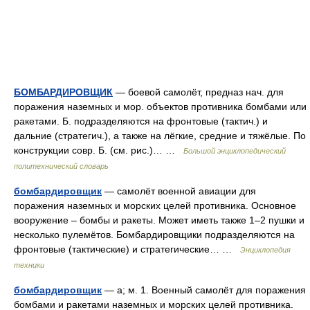
БОМБАРДИРОВЩИК
— боевой самолёт, предназ нач. для
поражения наземных и мор. объектов противника бомбами или
ракетами. Б. подразделяются на фронтовые (тактич.) и
дальние (стратегич.), а также на лёгкие, средние и тяжёлые. По
конструкции совр. Б. (см. рис.)… …
Большой энциклопедический
политехнический словарь
бомбардировщик
— самолёт военной авиации для
поражения наземных и морских целей противника. Основное
вооружение – бомбы и ракеты. Может иметь также 1–2 пушки и
несколько пулемётов. Бомбардировщики подразделяются на
фронтовые (тактические) и стратегические… …
Энциклопедия
техники
бомбардировщик
— а; м. 1. Военный самолёт для поражения
бомбами и ракетами наземных и морских целей противника.