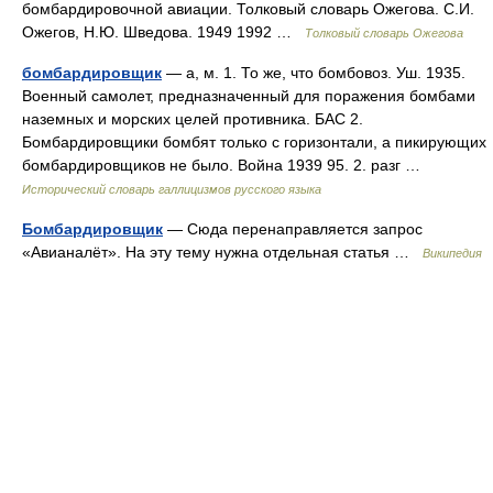
бомбардировочной авиации. Толковый словарь Ожегова. С.И.
Ожегов, Н.Ю. Шведова. 1949 1992 …
Толковый словарь Ожегова
бомбардировщик
— а, м. 1. То же, что бомбовоз. Уш. 1935.
Военный самолет, предназначенный для поражения бомбами
наземных и морских целей противника. БАС 2.
Бомбардировщики бомбят только с горизонтали, а пикирующих
бомбардировщиков не было. Война 1939 95. 2. разг …
Исторический словарь галлицизмов русского языка
Бомбардировщик
— Сюда перенаправляется запрос
«Авианалёт». На эту тему нужна отдельная статья …
Википедия