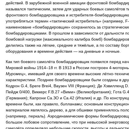
действий. В зарубежной военной авиации фронтовой бомбарди
назывался тактическим, затем для ударных боевых самолётов т
фронтового бомбардировщика и истребителя-бомбардировщика
употребляться термин «тактический истребитель» (например, F-
наименоване «бомбардировщик» сохранилось за стратегически
бомбардировщиками. В прошлом в зависимости от дальности п
бомбовой нагрузки (максимального калибра бомб) бомбардиро
делились также на лёгкие, средние и тяжёлые, а по составу бор
оборудования и времени действия — на дневные и ночные.
Как тип боевого самолёта бомбардировщик появился перед на
Мировой войны 1914–18 гг. В 1913 в России построен 4-моторн
Муромец»,
имевший для своего времени высокие лётно-технич
характеристики. Позднее бомбардировщики были созданы в дру
Кодрон G.4, Бреге Brei4, Ваузен VIII (Франция); Де Хэвилленд D.
Пейдж 0/400, Виккерс F.B.27 «Вими» (Великобритания); Гота G.4
(Германия); Капрони Са.ЗО и Са.42 (Италия) и др. По конструкци
времени были, как правило,
бипланами;
основным конструкцио
материалом являлось дерево, а для обшивки применялось пол
(например, перкаль). Аэродинамические формы бомбардировщ
большое лобовое сопротивление, что при невысокой энерговоо
самолёта определяло небольшие скорости, высоты и дальности 