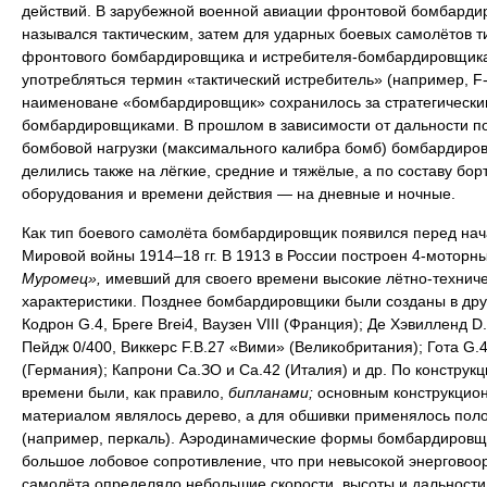
действий. В зарубежной военной авиации фронтовой бомбарди
назывался тактическим, затем для ударных боевых самолётов т
фронтового бомбардировщика и истребителя-бомбардировщика
употребляться термин «тактический истребитель» (например, F-
наименоване «бомбардировщик» сохранилось за стратегически
бомбардировщиками. В прошлом в зависимости от дальности п
бомбовой нагрузки (максимального калибра бомб) бомбардиро
делились также на лёгкие, средние и тяжёлые, а по составу бор
оборудования и времени действия — на дневные и ночные.
Как тип боевого самолёта бомбардировщик появился перед на
Мировой войны 1914–18 гг. В 1913 в России построен 4-моторн
Муромец»,
имевший для своего времени высокие лётно-технич
характеристики. Позднее бомбардировщики были созданы в дру
Кодрон G.4, Бреге Brei4, Ваузен VIII (Франция); Де Хэвилленд D.
Пейдж 0/400, Виккерс F.B.27 «Вими» (Великобритания); Гота G.4
(Германия); Капрони Са.ЗО и Са.42 (Италия) и др. По конструкци
времени были, как правило,
бипланами;
основным конструкцио
материалом являлось дерево, а для обшивки применялось пол
(например, перкаль). Аэродинамические формы бомбардировщ
большое лобовое сопротивление, что при невысокой энерговоо
самолёта определяло небольшие скорости, высоты и дальности 