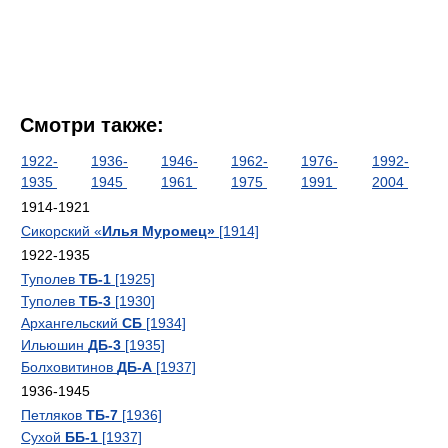
Смотри также:
1922-
1936-
1946-
1962-
1976-
1992-
1935
1945
1961
1975
1991
2004
1914-1921
Сикорский «
Илья Муромец»
[1914]
1922-1935
Туполев
ТБ-1
[1925]
Туполев
ТБ-3
[1930]
Архангельский
СБ
[1934]
Ильюшин
ДБ-3
[1935]
Болховитинов
ДБ-А
[1937]
1936-1945
Петляков
ТБ-7
[1936]
Сухой
ББ-1
[1937]