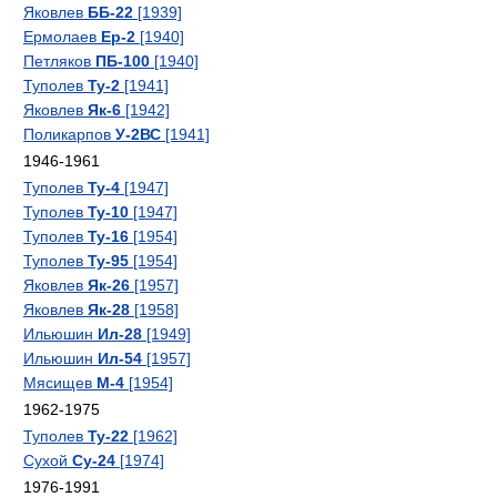
Яковлев
ББ-22
[1939]
Ермолаев
Ер-2
[1940]
Петляков
ПБ-100
[1940]
Туполев
Ту-2
[1941]
Яковлев
Як-6
[1942]
Поликарпов
У-2ВС
[1941]
1946-1961
Туполев
Ту-4
[1947]
Туполев
Ту-10
[1947]
Туполев
Ту-16
[1954]
Туполев
Ту-95
[1954]
Яковлев
Як-26
[1957]
Яковлев
Як-28
[1958]
Ильюшин
Ил-28
[1949]
Ильюшин
Ил-54
[1957]
Мясищев
М-4
[1954]
1962-1975
Туполев
Ту-22
[1962]
Сухой
Су-24
[1974]
1976-1991