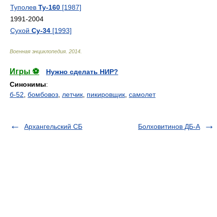
Туполев
Ту-160
[1987]
1991-2004
Сухой
Су-34
[1993]
Военная энциклопедия
.
2014
.
Игры ⚽
Нужно сделать НИР?
Синонимы
:
б-52
,
бомбовоз
,
летчик
,
пикировщик
,
самолет
Архангельский СБ
Болховитинов ДБ-А