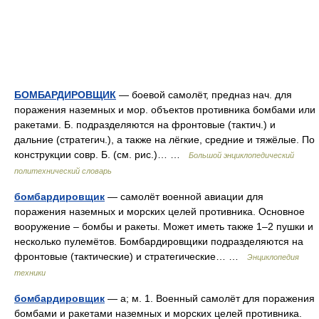
БОМБАРДИРОВЩИК
— боевой самолёт, предназ нач. для
поражения наземных и мор. объектов противника бомбами или
ракетами. Б. подразделяются на фронтовые (тактич.) и
дальние (стратегич.), а также на лёгкие, средние и тяжёлые. По
конструкции совр. Б. (см. рис.)… …
Большой энциклопедический
политехнический словарь
бомбардировщик
— самолёт военной авиации для
поражения наземных и морских целей противника. Основное
вооружение – бомбы и ракеты. Может иметь также 1–2 пушки и
несколько пулемётов. Бомбардировщики подразделяются на
фронтовые (тактические) и стратегические… …
Энциклопедия
техники
бомбардировщик
— а; м. 1. Военный самолёт для поражения
бомбами и ракетами наземных и морских целей противника.