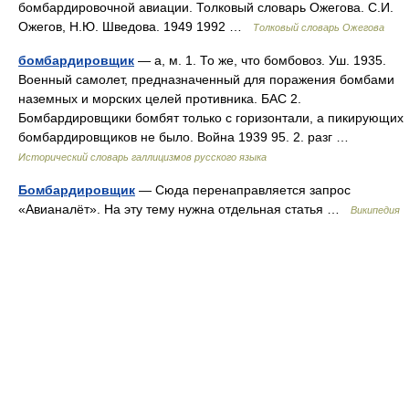
бомбардировочной авиации. Толковый словарь Ожегова. С.И.
Ожегов, Н.Ю. Шведова. 1949 1992 …
Толковый словарь Ожегова
бомбардировщик
— а, м. 1. То же, что бомбовоз. Уш. 1935.
Военный самолет, предназначенный для поражения бомбами
наземных и морских целей противника. БАС 2.
Бомбардировщики бомбят только с горизонтали, а пикирующих
бомбардировщиков не было. Война 1939 95. 2. разг …
Исторический словарь галлицизмов русского языка
Бомбардировщик
— Сюда перенаправляется запрос
«Авианалёт». На эту тему нужна отдельная статья …
Википедия