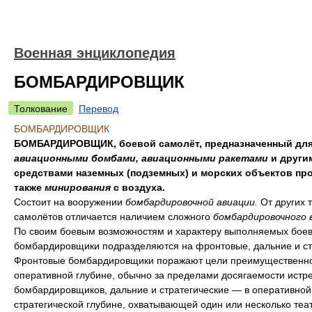
Военная энциклопедия
БОМБАРДИРОВЩИК
Толкование
Перевод
БОМБАРДИРОВЩИК
БОМБАРДИРОВЩИК, боевой самолёт, предназначенный для
авиационными бомбами, авиационными ракетами
и други
средствами наземных (подземных) и морских объектов про
также
минирования
с воздуха.
Состоит на вооружении
бомбардировочной авиации.
От других 
самолётов отличается наличием сложного
бомбардировочного 
По своим боевым возможностям и характеру выполняемых боев
бомбардировщики подразделяются на фронтовые, дальние и ст
Фронтовые бомбардировщики поражают цели преимущественно
оперативной глубине, обычно за пределами досягаемости истр
бомбардировщиков, дальние и стратегические — в оперативной
стратегической глубине, охватывающей один или несколько теа