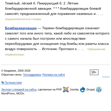
Тяжёлый, лёгкий б. Пикирующий б. 2. Лётчик
бомбардировочной авиации. * * * бомбардировщик боевой
самолёт, предназначенный для поражения наземных и… …
Энциклопедический словарь
Бомбардировщик
— Термин бомбардировщик означает
самолет того или иного типа, какой либо из самолетов которого
с самого начала был построен или впоследствии
переоборудован для оснащения под бомбы или ракеты класса
воздух поверхность ... Источник: Протокол к… …
Официальная
терминология
© Академик, 2000-2026
18+
Обратная связь:
Техподдержка
,
Реклама на сайте
👣 Путешествия
Экспорт словарей на сайты
, сделанные на PHP,
Joomla,
Drupal,
WordPress, MODx.