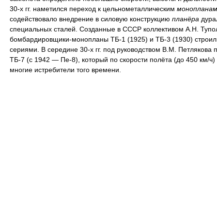
30-х гг. наметился переход к цельнометаллическим
монопланам
содействовало внедрение в силовую конструкцию
планёра
дура
специальных сталей. Созданные в СССР коллективом А.Н. Тупо
бомбардировщики-монопланы ТБ-1 (1925) и ТБ-3 (1930) строи
сериями. В середине 30-х гг. под руководством В.М. Петлякова 
ТБ-7 (с 1942 — Пе-8), который по скорости полёта (до 450 км/ч
многие истребители того времени.