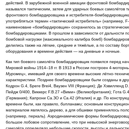
действий. В зарубежной военной авиации фронтовой бомбарди
назывался тактическим, затем для ударных боевых самолётов т
фронтового бомбардировщика и истребителя-бомбардировщика
употребляться термин «тактический истребитель» (например, F-
наименоване «бомбардировщик» сохранилось за стратегически
бомбардировщиками. В прошлом в зависимости от дальности п
бомбовой нагрузки (максимального калибра бомб) бомбардиро
делились также на лёгкие, средние и тяжёлые, а по составу бор
оборудования и времени действия — на дневные и ночные.
Как тип боевого самолёта бомбардировщик появился перед на
Мировой войны 1914–18 гг. В 1913 в России построен 4-моторн
Муромец»,
имевший для своего времени высокие лётно-технич
характеристики. Позднее бомбардировщики были созданы в дру
Кодрон G.4, Бреге Brei4, Ваузен VIII (Франция); Де Хэвилленд D.
Пейдж 0/400, Виккерс F.B.27 «Вими» (Великобритания); Гота G.4
(Германия); Капрони Са.ЗО и Са.42 (Италия) и др. По конструкци
времени были, как правило,
бипланами;
основным конструкцио
материалом являлось дерево, а для обшивки применялось пол
(например, перкаль). Аэродинамические формы бомбардировщ
большое лобовое сопротивление, что при невысокой энерговоо
самолёта определяло небольшие скорости, высоты и дальности 