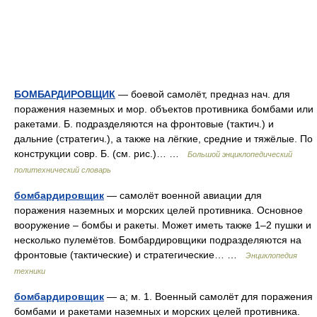
БОМБАРДИРОВЩИК
— боевой самолёт, предназ нач. для
поражения наземных и мор. объектов противника бомбами или
ракетами. Б. подразделяются на фронтовые (тактич.) и
дальние (стратегич.), а также на лёгкие, средние и тяжёлые. По
конструкции совр. Б. (см. рис.)… …
Большой энциклопедический
политехнический словарь
бомбардировщик
— самолёт военной авиации для
поражения наземных и морских целей противника. Основное
вооружение – бомбы и ракеты. Может иметь также 1–2 пушки и
несколько пулемётов. Бомбардировщики подразделяются на
фронтовые (тактические) и стратегические… …
Энциклопедия
техники
бомбардировщик
— а; м. 1. Военный самолёт для поражения
бомбами и ракетами наземных и морских целей противника.