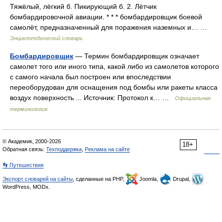
Тяжёлый, лёгкий б. Пикирующий б. 2. Лётчик
бомбардировочной авиации. * * * бомбардировщик боевой
самолёт, предназначенный для поражения наземных и… …
Энциклопедический словарь
Бомбардировщик
— Термин бомбардировщик означает
самолет того или иного типа, какой либо из самолетов которого
с самого начала был построен или впоследствии
переоборудован для оснащения под бомбы или ракеты класса
воздух поверхность ... Источник: Протокол к… …
Официальная
терминология
© Академик, 2000-2026
18+
Обратная связь:
Техподдержка
,
Реклама на сайте
👣 Путешествия
Экспорт словарей на сайты
, сделанные на PHP,
Joomla,
Drupal,
WordPress, MODx.