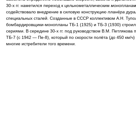
30-х гг. наметился переход к цельнометаллическим
монопланам
содействовало внедрение в силовую конструкцию
планёра
дура
специальных сталей. Созданные в СССР коллективом А.Н. Тупо
бомбардировщики-монопланы ТБ-1 (1925) и ТБ-3 (1930) строи
сериями. В середине 30-х гг. под руководством В.М. Петлякова 
ТБ-7 (с 1942 — Пе-8), который по скорости полёта (до 450 км/ч
многие истребители того времени.