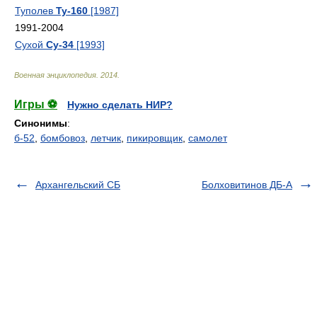
Туполев
Ту-160
[1987]
1991-2004
Сухой
Су-34
[1993]
Военная энциклопедия
.
2014
.
Игры ⚽
Нужно сделать НИР?
Синонимы
:
б-52
,
бомбовоз
,
летчик
,
пикировщик
,
самолет
Архангельский СБ
Болховитинов ДБ-А