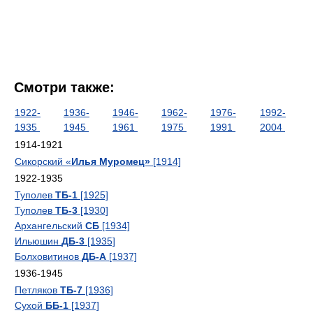
Смотри также:
1922-
1936-
1946-
1962-
1976-
1992-
1935
1945
1961
1975
1991
2004
1914-1921
Сикорский «
Илья Муромец»
[1914]
1922-1935
Туполев
ТБ-1
[1925]
Туполев
ТБ-3
[1930]
Архангельский
СБ
[1934]
Ильюшин
ДБ-3
[1935]
Болховитинов
ДБ-А
[1937]
1936-1945
Петляков
ТБ-7
[1936]
Сухой
ББ-1
[1937]