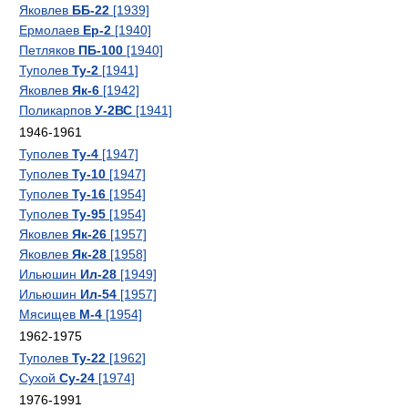
Яковлев
ББ-22
[1939]
Ермолаев
Ер-2
[1940]
Петляков
ПБ-100
[1940]
Туполев
Ту-2
[1941]
Яковлев
Як-6
[1942]
Поликарпов
У-2ВС
[1941]
1946-1961
Туполев
Ту-4
[1947]
Туполев
Ту-10
[1947]
Туполев
Ту-16
[1954]
Туполев
Ту-95
[1954]
Яковлев
Як-26
[1957]
Яковлев
Як-28
[1958]
Ильюшин
Ил-28
[1949]
Ильюшин
Ил-54
[1957]
Мясищев
М-4
[1954]
1962-1975
Туполев
Ту-22
[1962]
Сухой
Су-24
[1974]
1976-1991