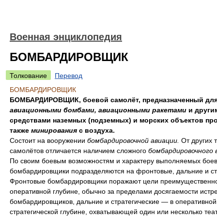
Военная энциклопедия
БОМБАРДИРОВЩИК
Толкование
Перевод
БОМБАРДИРОВЩИК
БОМБАРДИРОВЩИК, боевой самолёт, предназначенный для
авиационными бомбами, авиационными ракетами
и други
средствами наземных (подземных) и морских объектов про
также
минирования
с воздуха.
Состоит на вооружении
бомбардировочной авиации.
От других 
самолётов отличается наличием сложного
бомбардировочного 
По своим боевым возможностям и характеру выполняемых боев
бомбардировщики подразделяются на фронтовые, дальние и ст
Фронтовые бомбардировщики поражают цели преимущественно
оперативной глубине, обычно за пределами досягаемости истр
бомбардировщиков, дальние и стратегические — в оперативной
стратегической глубине, охватывающей один или несколько теа