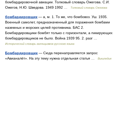
бомбардировочной авиации. Толковый словарь Ожегова. С.И.
Ожегов, Н.Ю. Шведова. 1949 1992 …
Толковый словарь Ожегова
бомбардировщик
— а, м. 1. То же, что бомбовоз. Уш. 1935.
Военный самолет, предназначенный для поражения бомбами
наземных и морских целей противника. БАС 2.
Бомбардировщики бомбят только с горизонтали, а пикирующих
бомбардировщиков не было. Война 1939 95. 2. разг …
Исторический словарь галлицизмов русского языка
Бомбардировщик
— Сюда перенаправляется запрос
«Авианалёт». На эту тему нужна отдельная статья …
Википедия