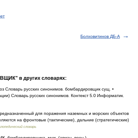
ет
Болховитинов ДБ-А
ВЩИК" в других словарях:
з Словарь русских синонимов. бомбардировщик сущ. •
ии) Словарь русских синонимов. Контекст 5.0 Информатик.
редназначенный для поражения наземных и морских объектов
ляются на фронтовые (тактические), дальние (стратегические)
лопедический словарь
бомбардировщика, муж. (авиац. воен.).