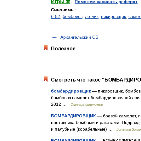
Игры ⚽
Поможем написать реферат
Синонимы
:
б-52
,
бомбовоз
,
летчик
,
пикировщик
,
самол
Архангельский СБ
Полезное
Смотреть что такое "БОМБАРДИРО
бомбардировщик
— пикировщик, бомбово
бомбовоз самолет бомбардировочной авиац
2012 …
Словарь синонимов
БОМБАРДИРОВЩИК
— боевой самолет, п
противника бомбами и ракетами. Подразде
и палубные (корабельные) …
Большой Энцик
БОМБАРДИРОВЩИК
— БОМБАРДИРОВЩИК, 