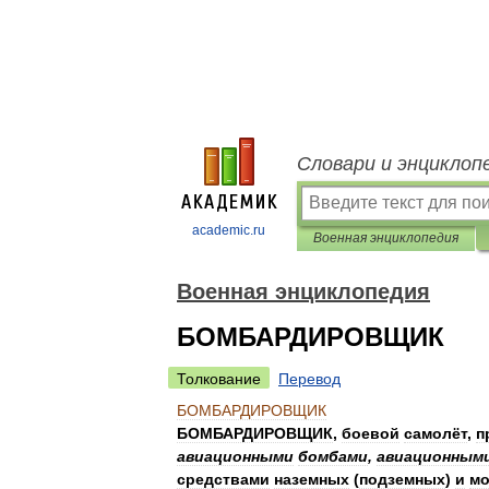
Словари и энциклоп
academic.ru
Военная энциклопедия
Военная энциклопедия
БОМБАРДИРОВЩИК
Толкование
Перевод
БОМБАРДИРОВЩИК
БОМБАРДИРОВЩИК
,
боевой
самолёт
,
п
авиационными
бомбами
,
авиационным
средствами
наземных
(
подземных
)
и
мо