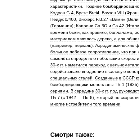
характеристики
.
Позднее
бомбардировщик
Кодрон
G
.
4
,
Бреге
Brei4
,
Ваузен
VIII
(
Фран
Пейдж
0
/
400
,
Виккерс
F
.
B
.
27
«
Вими
» (
Вели
(
Германия
);
Капрони
Са
.
ЗО
и
Са
.
42
(
Итал
времени
были
,
как
правило
,
бипланами
;
о
материалом
являлось
дерево
,
а
для
обшив
(
например
,
перкаль
).
Аэродинамические
ф
большое
лобовое
сопротивление
,
что
при
самолёта
определяло
небольшие
скорост
30
-
х
гг
.
наметился
переход
к
цельнометал
содействовало
внедрение
в
силовую
конст
специальных
сталей
.
Созданные
в
СССР
к
бомбардировщики
-
монопланы
ТБ
-
1
(
1925
сериями
.
В
середине
30
-
х
гг
.
под
руководс
ТБ
-
7
(
с
1942
—
Пе
-
8
),
который
по
скорости
многие
истребители
того
времени
.
Смотри
также: