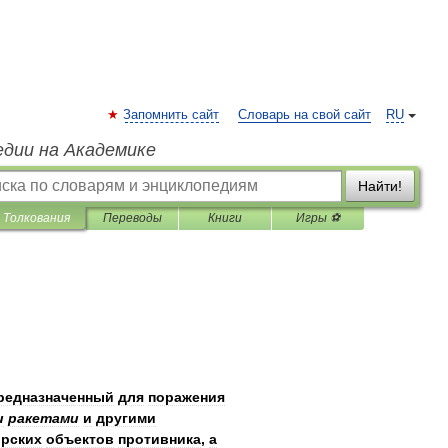
Запомнить сайт
Словарь на свой сайт
RU
едии на Академике
Найти!
Толкования
Переводы
Книги
Игры ⚽
редназначенный
для
поражения
и
ракетами
и
другими
рских
объектов
противника
,
а