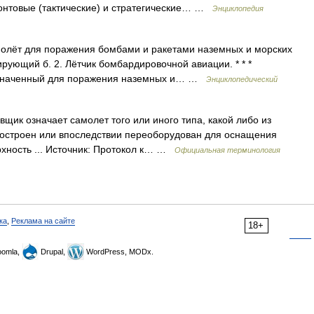
нтовые (тактические) и стратегические… …
Энциклопедия
молёт для поражения бомбами и ракетами наземных и морских
ирующий б. 2. Лётчик бомбардировочной авиации. * * *
азначенный для поражения наземных и… …
Энциклопедический
ик означает самолет того или иного типа, какой либо из
построен или впоследствии переоборудован для оснащения
рхность ... Источник: Протокол к… …
Официальная терминология
ка
,
Реклама на сайте
18+
omla,
Drupal,
WordPress, MODx.