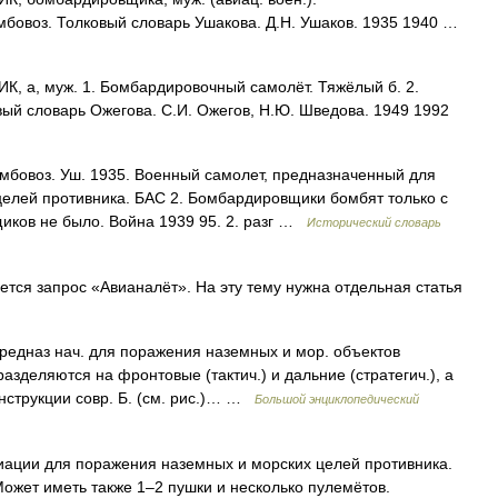
мбовоз. Толковый словарь Ушакова. Д.Н. Ушаков. 1935 1940 …
а, муж. 1. Бомбардировочный самолёт. Тяжёлый б. 2.
ый словарь Ожегова. С.И. Ожегов, Н.Ю. Шведова. 1949 1992
бомбовоз. Уш. 1935. Военный самолет, предназначенный для
елей противника. БАС 2. Бомбардировщики бомбят только с
иков не было. Война 1939 95. 2. разг …
Исторический словарь
ся запрос «Авианалёт». На эту тему нужна отдельная статья
редназ нач. для поражения наземных и мор. объектов
азделяются на фронтовые (тактич.) и дальние (стратегич.), а
онструкции совр. Б. (см. рис.)… …
Большой энциклопедический
ации для поражения наземных и морских целей противника.
ожет иметь также 1–2 пушки и несколько пулемётов.