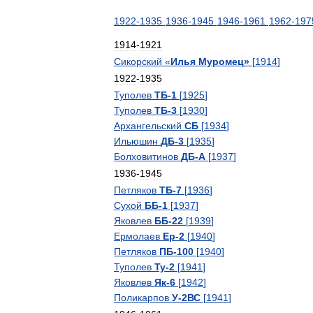
1922
-
1935
1936
-
1945
1946
-
1961
1962
-
197
1914
-
1921
Сикорский
«
Илья
Муромец
»
[
1914
]
1922
-
1935
Туполев
ТБ
-
1
[
1925
]
Туполев
ТБ
-
3
[
1930
]
Архангельский
СБ
[
1934
]
Ильюшин
ДБ
-
3
[
1935
]
Болховитинов
ДБ
-
А
[
1937
]
1936
-
1945
Петляков
ТБ
-
7
[
1936
]
Сухой
ББ
-
1
[
1937
]
Яковлев
ББ
-
22
[
1939
]
Ермолаев
Ер
-
2
[
1940
]
Петляков
ПБ
-
100
[
1940
]
Туполев
Ту
-
2
[
1941
]
Яковлев
Як
-
6
[
1942
]
Поликарпов
У
-
2ВС
[
1941
]