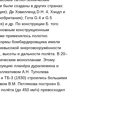
и
были
созданы
в
других
странах:
ция
);
Де
Хэвилленд
D
.
H
.
4
,
Хэндл
и
кобритания
);
Гота
G
.
4
и
G
.
5
ия
)
и
др
.
По
конструкции
Б
.
того
сновным
конструкционным
ки
применялось
полотно
ормы
бомбардировщика
имели
невысокой
энерговооружённости
и
,
высоты
и
дальности
полёта
.
В
20
–
лическим
монопланам
.
Этому
рукцию
планёра
дуралюмина
и
оллективом
А
.
Н
.
Туполева
)
и
ТБ
-
3
(
1930
)
строились
большими
твом
В
.
М
.
Петлякова
построен
Б
.
полёта
(
до
450
км
/
ч
)
превосходил