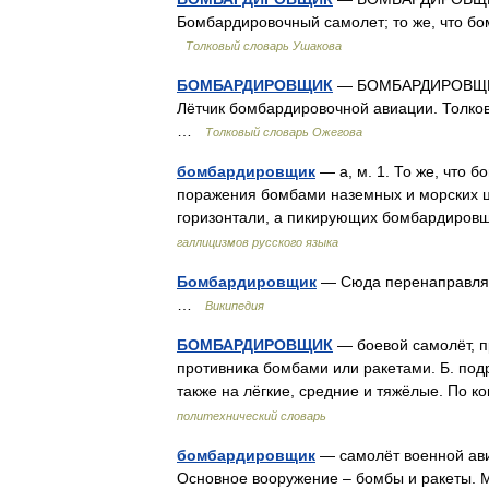
Бомбардировочный самолет; то же, что бо
Толковый словарь Ушакова
БОМБАРДИРОВЩИК
— БОМБАРДИРОВЩИК, 
Лётчик бомбардировочной авиации. Толков
…
Толковый словарь Ожегова
бомбардировщик
— а, м. 1. То же, что 
поражения бомбами наземных и морских ц
горизонтали, а пикирующих бомбардировщ
галлицизмов русского языка
Бомбардировщик
— Сюда перенаправляет
…
Википедия
БОМБАРДИРОВЩИК
— боевой самолёт, п
противника бомбами или ракетами. Б. подр
также на лёгкие, средние и тяжёлые. По к
политехнический словарь
бомбардировщик
— самолёт военной ави
Основное вооружение – бомбы и ракеты. М