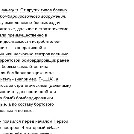
й
авиации
.
От
других
типов
боевых
бомбардировочного
вооружения
.
ру
выполняемых
боевых
задач
нтовые
,
дальние
и
стратегические
.
ели
преимущественно
в
и
досягаемости
истребителей
-
ские
—
в
оперативной
и
ин
или
несколько
театров
военных
фронтовой
бомбардировщик
ранее
х
боевых
самолётов
типа
еля
-
бомбардировщика
стал
битель
» (
например
,
F
-
111A
),
а
лось
за
стратегическими
(
дальними
)
мости
от
дальности
полёта
и
а
бомб
)
бомбардировщики
лые
,
а
по
составу
бортового
невные
и
ночные
.
к
появился
перед
началом
Первой
и
построен
4
-
моторный
«
Илья
ысокие
лётно
-
технические