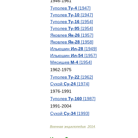
1946
-
1961
Туполев
Ту
-
4
[
1947
]
Туполев
Ту
-
10
[
1947
]
Туполев
Ту
-
16
[
1954
]
Туполев
Ту
-
95
[
1954
]
Яковлев
Як
-
26
[
1957
]
Яковлев
Як
-
28
[
1958
]
Ильюшин
Ил
-
28
[
1949
]
Ильюшин
Ил
-
54
[
1957
]
Мясищев
М
-
4
[
1954
]
1962
-
1975
Туполев
Ту
-
22
[
1962
]
Сухой
Су
-
24
[
1974
]
1976
-
1991
Туполев
Ту
-
160
[
1987
]
1991
-
2004
Сухой
Су
-
34
[
1993
]
Военная
энциклопедия
.
2014
.