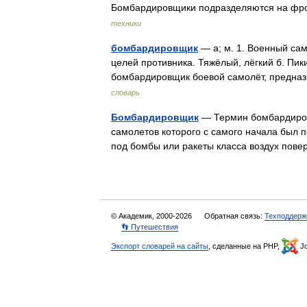
Бомбардировщики подразделяются на фро
техники
бомбардировщик
— а; м. 1. Военный са
целей противника. Тяжёлый, лёгкий б. Пик
бомбардировщик боевой самолёт, предн
словарь
Бомбардировщик
— Термин бомбардировщ
самолетов которого с самого начала был 
под бомбы или ракеты класса воздух пове
© Академик, 2000-2026
Обратная связь:
Техподдерж
👣 Путешествия
Экспорт словарей на сайты
, сделанные на PHP,
Jo