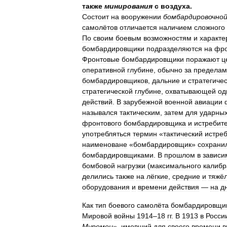
также
минирования
с
воздуха
.
Состоит
на
вооружении
бомбардировочно
самолётов
отличается
наличием
сложного
По
своим
боевым
возможностям
и
характе
бомбардировщики
подразделяются
на
фро
Фронтовые
бомбардировщики
поражают
ц
оперативной
глубине
,
обычно
за
пределам
бомбардировщиков
,
дальние
и
стратегиче
стратегической
глубине
,
охватывающей
од
действий
.
В
зарубежной
военной
авиации
назывался
тактическим
,
затем
для
ударны
фронтового
бомбардировщика
и
истребит
употребляться
термин
«
тактический
истре
наименоване
«
бомбардировщик
»
сохрани
бомбардировщиками
.
В
прошлом
в
зависи
бомбовой
нагрузки
(
максимального
калибр
делились
также
на
лёгкие
,
средние
и
тяжё
оборудования
и
времени
действия
—
на
д
Как
тип
боевого
самолёта
бомбардировщи
Мировой
войны
1914
–
18
гг
.
В
1913
в
Росси
Муромец
»,
имевший
для
своего
времени
в