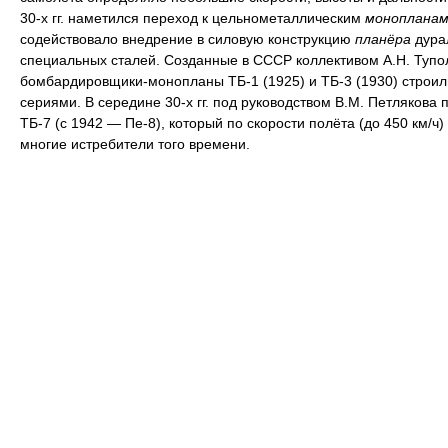
30-х гг. наметился переход к цельнометаллическим
монопланам
содействовало внедрение в силовую конструкцию
планёра
дура
специальных сталей. Созданные в СССР коллективом А.Н. Тупо
бомбардировщики-монопланы ТБ-1 (1925) и ТБ-3 (1930) строи
сериями. В середине 30-х гг. под руководством В.М. Петлякова 
ТБ-7 (с 1942 — Пе-8), который по скорости полёта (до 450 км/ч
многие истребители того времени.