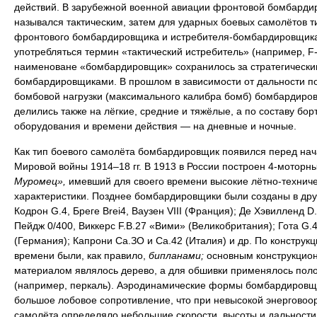
действий. В зарубежной военной авиации фронтовой бомбарди
назывался тактическим, затем для ударных боевых самолётов т
фронтового бомбардировщика и истребителя-бомбардировщика
употребляться термин «тактический истребитель» (например, F-
наименоване «бомбардировщик» сохранилось за стратегически
бомбардировщиками. В прошлом в зависимости от дальности п
бомбовой нагрузки (максимального калибра бомб) бомбардиро
делились также на лёгкие, средние и тяжёлые, а по составу бор
оборудования и времени действия — на дневные и ночные.
Как тип боевого самолёта бомбардировщик появился перед на
Мировой войны 1914–18 гг. В 1913 в России построен 4-моторн
Муромец»,
имевший для своего времени высокие лётно-технич
характеристики. Позднее бомбардировщики были созданы в дру
Кодрон G.4, Бреге Brei4, Ваузен VIII (Франция); Де Хэвилленд D.
Пейдж 0/400, Виккерс F.B.27 «Вими» (Великобритания); Гота G.4
(Германия); Капрони Са.ЗО и Са.42 (Италия) и др. По конструкци
времени были, как правило,
бипланами;
основным конструкцио
материалом являлось дерево, а для обшивки применялось пол
(например, перкаль). Аэродинамические формы бомбардировщ
большое лобовое сопротивление, что при невысокой энерговоо
самолёта определяло небольшие скорости, высоты и дальности 