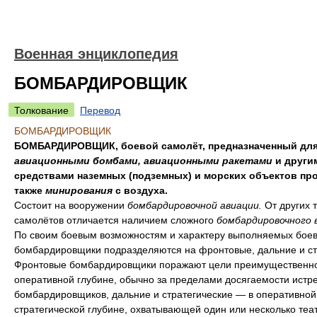
Военная энциклопедия
БОМБАРДИРОВЩИК
Толкование
Перевод
БОМБАРДИРОВЩИК
БОМБАРДИРОВЩИК, боевой самолёт, предназначенный для
авиационными бомбами, авиационными ракетами
и други
средствами наземных (подземных) и морских объектов про
также
минирования
с воздуха.
Состоит на вооружении
бомбардировочной авиации.
От других 
самолётов отличается наличием сложного
бомбардировочного 
По своим боевым возможностям и характеру выполняемых боев
бомбардировщики подразделяются на фронтовые, дальние и ст
Фронтовые бомбардировщики поражают цели преимущественно
оперативной глубине, обычно за пределами досягаемости истр
бомбардировщиков, дальние и стратегические — в оперативной
стратегической глубине, охватывающей один или несколько теа