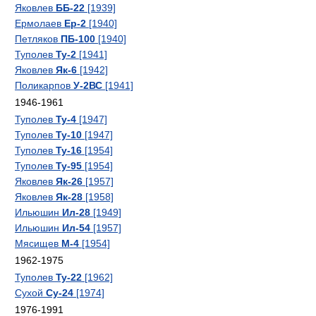
Яковлев
ББ-22
[1939]
Ермолаев
Ер-2
[1940]
Петляков
ПБ-100
[1940]
Туполев
Ту-2
[1941]
Яковлев
Як-6
[1942]
Поликарпов
У-2ВС
[1941]
1946-1961
Туполев
Ту-4
[1947]
Туполев
Ту-10
[1947]
Туполев
Ту-16
[1954]
Туполев
Ту-95
[1954]
Яковлев
Як-26
[1957]
Яковлев
Як-28
[1958]
Ильюшин
Ил-28
[1949]
Ильюшин
Ил-54
[1957]
Мясищев
М-4
[1954]
1962-1975
Туполев
Ту-22
[1962]
Сухой
Су-24
[1974]
1976-1991