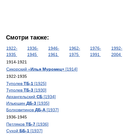
Смотри также:
1922-
1936-
1946-
1962-
1976-
1992-
1935
1945
1961
1975
1991
2004
1914-1921
Сикорский «
Илья Муромец»
[1914]
1922-1935
Туполев
ТБ-1
[1925]
Туполев
ТБ-3
[1930]
Архангельский
СБ
[1934]
Ильюшин
ДБ-3
[1935]
Болховитинов
ДБ-А
[1937]
1936-1945
Петляков
ТБ-7
[1936]
Сухой
ББ-1
[1937]