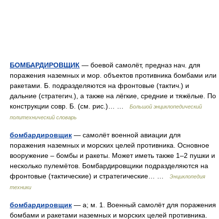
БОМБАРДИРОВЩИК
— боевой самолёт, предназ нач. для
поражения наземных и мор. объектов противника бомбами или
ракетами. Б. подразделяются на фронтовые (тактич.) и
дальние (стратегич.), а также на лёгкие, средние и тяжёлые. По
конструкции совр. Б. (см. рис.)… …
Большой энциклопедический
политехнический словарь
бомбардировщик
— самолёт военной авиации для
поражения наземных и морских целей противника. Основное
вооружение – бомбы и ракеты. Может иметь также 1–2 пушки и
несколько пулемётов. Бомбардировщики подразделяются на
фронтовые (тактические) и стратегические… …
Энциклопедия
техники
бомбардировщик
— а; м. 1. Военный самолёт для поражения
бомбами и ракетами наземных и морских целей противника.