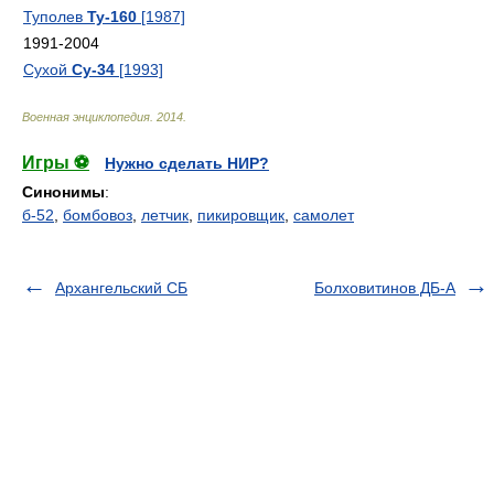
Туполев
Ту-160
[1987]
1991-2004
Сухой
Су-34
[1993]
Военная энциклопедия
.
2014
.
Игры ⚽
Нужно сделать НИР?
Синонимы
:
б-52
,
бомбовоз
,
летчик
,
пикировщик
,
самолет
Архангельский СБ
Болховитинов ДБ-А