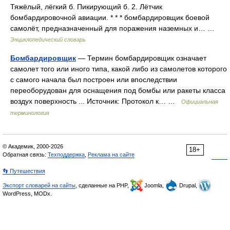
Тяжёлый, лёгкий б. Пикирующий б. 2. Лётчик
бомбардировочной авиации. * * * бомбардировщик боевой
самолёт, предназначенный для поражения наземных и… …
Энциклопедический словарь
Бомбардировщик
— Термин бомбардировщик означает
самолет того или иного типа, какой либо из самолетов которого
с самого начала был построен или впоследствии
переоборудован для оснащения под бомбы или ракеты класса
воздух поверхность ... Источник: Протокол к… …
Официальная
терминология
© Академик, 2000-2026
18+
Обратная связь:
Техподдержка
,
Реклама на сайте
👣 Путешествия
Экспорт словарей на сайты
, сделанные на PHP,
Joomla,
Drupal,
WordPress, MODx.