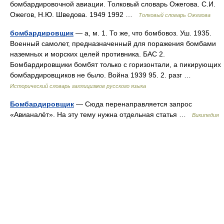
бомбардировочной авиации. Толковый словарь Ожегова. С.И.
Ожегов, Н.Ю. Шведова. 1949 1992 …
Толковый словарь Ожегова
бомбардировщик
— а, м. 1. То же, что бомбовоз. Уш. 1935.
Военный самолет, предназначенный для поражения бомбами
наземных и морских целей противника. БАС 2.
Бомбардировщики бомбят только с горизонтали, а пикирующих
бомбардировщиков не было. Война 1939 95. 2. разг …
Исторический словарь галлицизмов русского языка
Бомбардировщик
— Сюда перенаправляется запрос
«Авианалёт». На эту тему нужна отдельная статья …
Википедия