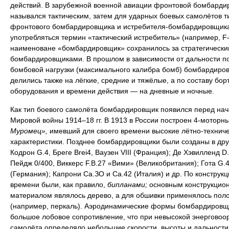
действий. В зарубежной военной авиации фронтовой бомбарди
назывался тактическим, затем для ударных боевых самолётов т
фронтового бомбардировщика и истребителя-бомбардировщика
употребляться термин «тактический истребитель» (например, F-
наименоване «бомбардировщик» сохранилось за стратегически
бомбардировщиками. В прошлом в зависимости от дальности п
бомбовой нагрузки (максимального калибра бомб) бомбардиро
делились также на лёгкие, средние и тяжёлые, а по составу бор
оборудования и времени действия — на дневные и ночные.
Как тип боевого самолёта бомбардировщик появился перед на
Мировой войны 1914–18 гг. В 1913 в России построен 4-моторн
Муромец»,
имевший для своего времени высокие лётно-технич
характеристики. Позднее бомбардировщики были созданы в дру
Кодрон G.4, Бреге Brei4, Ваузен VIII (Франция); Де Хэвилленд D.
Пейдж 0/400, Виккерс F.B.27 «Вими» (Великобритания); Гота G.4
(Германия); Капрони Са.ЗО и Са.42 (Италия) и др. По конструкци
времени были, как правило,
бипланами;
основным конструкцио
материалом являлось дерево, а для обшивки применялось пол
(например, перкаль). Аэродинамические формы бомбардировщ
большое лобовое сопротивление, что при невысокой энерговоо
самолёта определяло небольшие скорости, высоты и дальности 