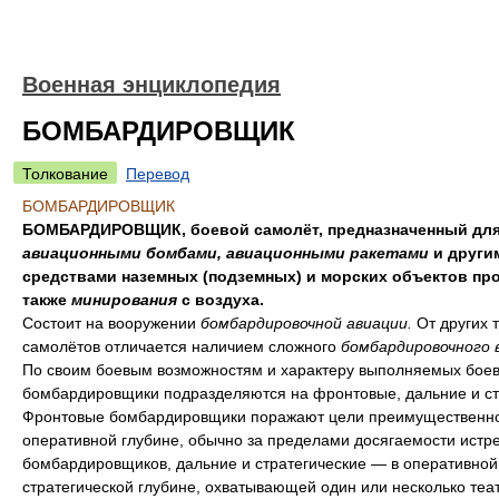
Военная энциклопедия
БОМБАРДИРОВЩИК
Толкование
Перевод
БОМБАРДИРОВЩИК
БОМБАРДИРОВЩИК, боевой самолёт, предназначенный для
авиационными бомбами, авиационными ракетами
и други
средствами наземных (подземных) и морских объектов про
также
минирования
с воздуха.
Состоит на вооружении
бомбардировочной авиации.
От других 
самолётов отличается наличием сложного
бомбардировочного 
По своим боевым возможностям и характеру выполняемых боев
бомбардировщики подразделяются на фронтовые, дальние и ст
Фронтовые бомбардировщики поражают цели преимущественно
оперативной глубине, обычно за пределами досягаемости истр
бомбардировщиков, дальние и стратегические — в оперативной
стратегической глубине, охватывающей один или несколько теа