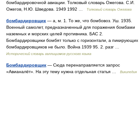
бомбардировочной авиации. Толковый словарь Ожегова. С.И.
Ожегов, Н.Ю. Шведова. 1949 1992 …
Толковый словарь Ожегова
бомбардировщик
— а, м. 1. То же, что бомбовоз. Уш. 1935.
Военный самолет, предназначенный для поражения бомбами
наземных и морских целей противника. БАС 2.
Бомбардировщики бомбят только с горизонтали, а пикирующих
бомбардировщиков не было. Война 1939 95. 2. разг …
Исторический словарь галлицизмов русского языка
Бомбардировщик
— Сюда перенаправляется запрос
«Авианалёт». На эту тему нужна отдельная статья …
Википедия