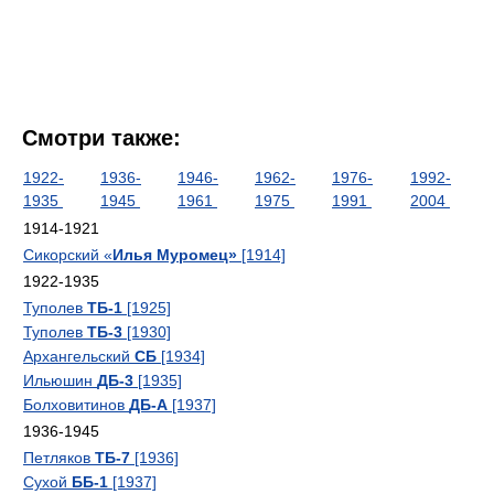
Смотри также:
1922-
1936-
1946-
1962-
1976-
1992-
1935
1945
1961
1975
1991
2004
1914-1921
Сикорский «
Илья Муромец»
[1914]
1922-1935
Туполев
ТБ-1
[1925]
Туполев
ТБ-3
[1930]
Архангельский
СБ
[1934]
Ильюшин
ДБ-3
[1935]
Болховитинов
ДБ-А
[1937]
1936-1945
Петляков
ТБ-7
[1936]
Сухой
ББ-1
[1937]