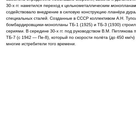
30-х гг. наметился переход к цельнометаллическим
монопланам
содействовало внедрение в силовую конструкцию
планёра
дура
специальных сталей. Созданные в СССР коллективом А.Н. Тупо
бомбардировщики-монопланы ТБ-1 (1925) и ТБ-3 (1930) строи
сериями. В середине 30-х гг. под руководством В.М. Петлякова 
ТБ-7 (с 1942 — Пе-8), который по скорости полёта (до 450 км/ч
многие истребители того времени.