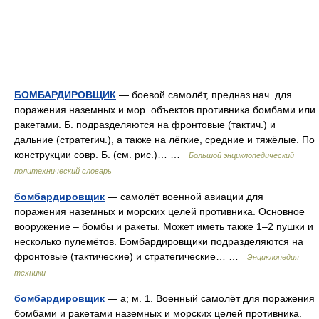
БОМБАРДИРОВЩИК
— боевой самолёт, предназ нач. для
поражения наземных и мор. объектов противника бомбами или
ракетами. Б. подразделяются на фронтовые (тактич.) и
дальние (стратегич.), а также на лёгкие, средние и тяжёлые. По
конструкции совр. Б. (см. рис.)… …
Большой энциклопедический
политехнический словарь
бомбардировщик
— самолёт военной авиации для
поражения наземных и морских целей противника. Основное
вооружение – бомбы и ракеты. Может иметь также 1–2 пушки и
несколько пулемётов. Бомбардировщики подразделяются на
фронтовые (тактические) и стратегические… …
Энциклопедия
техники
бомбардировщик
— а; м. 1. Военный самолёт для поражения
бомбами и ракетами наземных и морских целей противника.