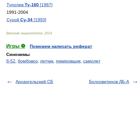
Туполев
Ту-160
[1987]
1991-2004
Сухой
Су-34
[1993]
Военная энциклопедия
.
2014
.
Игры ⚽
Поможем написать реферат
Синонимы
:
б-52
,
бомбовоз
,
летчик
,
пикировщик
,
самолет
Архангельский СБ
Болховитинов ДБ-А