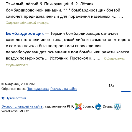
Тяжёлый, лёгкий б. Пикирующий б. 2. Лётчик
бомбардировочной авиации. * * * бомбардировщик боевой
самолёт, предназначенный для поражения наземных и… …
Энциклопедический словарь
Бомбардировщик
— Термин бомбардировщик означает
самолет того или иного типа, какой либо из самолетов которого
с самого начала был построен или впоследствии
переоборудован для оснащения под бомбы или ракеты класса
воздух поверхность ... Источник: Протокол к… …
Официальная
терминология
© Академик, 2000-2026
18+
Обратная связь:
Техподдержка
,
Реклама на сайте
👣 Путешествия
Экспорт словарей на сайты
, сделанные на PHP,
Joomla,
Drupal,
WordPress, MODx.