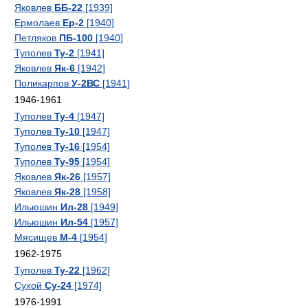
Яковлев
ББ-22
[1939]
Ермолаев
Ер-2
[1940]
Петляков
ПБ-100
[1940]
Туполев
Ту-2
[1941]
Яковлев
Як-6
[1942]
Поликарпов
У-2ВС
[1941]
1946-1961
Туполев
Ту-4
[1947]
Туполев
Ту-10
[1947]
Туполев
Ту-16
[1954]
Туполев
Ту-95
[1954]
Яковлев
Як-26
[1957]
Яковлев
Як-28
[1958]
Ильюшин
Ил-28
[1949]
Ильюшин
Ил-54
[1957]
Мясищев
М-4
[1954]
1962-1975
Туполев
Ту-22
[1962]
Сухой
Су-24
[1974]
1976-1991