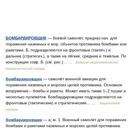
БОМБАРДИРОВЩИК
— боевой самолёт, предназ нач. для
поражения наземных и мор. объектов противника бомбами или
ракетами. Б. подразделяются на фронтовые (тактич.) и
дальние (стратегич.), а также на лёгкие, средние и тяжёлые. По
конструкции совр. Б. (см. рис.)… …
Большой энциклопедический
политехнический словарь
бомбардировщик
— самолёт военной авиации для
поражения наземных и морских целей противника. Основное
вооружение – бомбы и ракеты. Может иметь также 1–2 пушки и
несколько пулемётов. Бомбардировщики подразделяются на
фронтовые (тактические) и стратегические… …
Энциклопедия
техники
бомбардировщик
— а; м. 1. Военный самолёт для поражения
бомбами и ракетами наземных и морских целей противника.