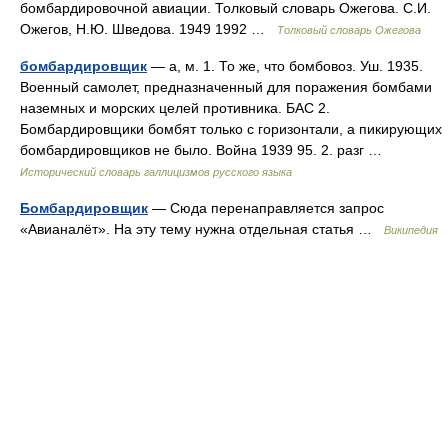
бомбардировочной авиации. Толковый словарь Ожегова. С.И.
Ожегов, Н.Ю. Шведова. 1949 1992 …
Толковый словарь Ожегова
бомбардировщик
— а, м. 1. То же, что бомбовоз. Уш. 1935.
Военный самолет, предназначенный для поражения бомбами
наземных и морских целей противника. БАС 2.
Бомбардировщики бомбят только с горизонтали, а пикирующих
бомбардировщиков не было. Война 1939 95. 2. разг …
Исторический словарь галлицизмов русского языка
Бомбардировщик
— Сюда перенаправляется запрос
«Авианалёт». На эту тему нужна отдельная статья …
Википедия