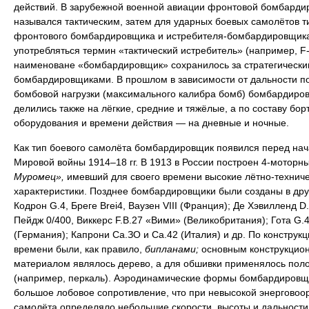
действий. В зарубежной военной авиации фронтовой бомбарди
назывался тактическим, затем для ударных боевых самолётов т
фронтового бомбардировщика и истребителя-бомбардировщика
употребляться термин «тактический истребитель» (например, F-
наименоване «бомбардировщик» сохранилось за стратегически
бомбардировщиками. В прошлом в зависимости от дальности п
бомбовой нагрузки (максимального калибра бомб) бомбардиро
делились также на лёгкие, средние и тяжёлые, а по составу бор
оборудования и времени действия — на дневные и ночные.
Как тип боевого самолёта бомбардировщик появился перед на
Мировой войны 1914–18 гг. В 1913 в России построен 4-моторн
Муромец»,
имевший для своего времени высокие лётно-технич
характеристики. Позднее бомбардировщики были созданы в дру
Кодрон G.4, Бреге Brei4, Ваузен VIII (Франция); Де Хэвилленд D.
Пейдж 0/400, Виккерс F.B.27 «Вими» (Великобритания); Гота G.4
(Германия); Капрони Са.ЗО и Са.42 (Италия) и др. По конструкци
времени были, как правило,
бипланами;
основным конструкцио
материалом являлось дерево, а для обшивки применялось пол
(например, перкаль). Аэродинамические формы бомбардировщ
большое лобовое сопротивление, что при невысокой энерговоо
самолёта определяло небольшие скорости, высоты и дальности 