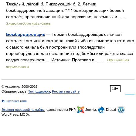
Тяжёлый, лёгкий б. Пикирующий б. 2. Лётчик
бомбардировочной авиации. * * * бомбардировщик боевой
самолёт, предназначенный для поражения наземных и… …
Энциклопедический словарь
Бомбардировщик
— Термин бомбардировщик означает
самолет того или иного типа, какой либо из самолетов которого
с самого начала был построен или впоследствии
переоборудован для оснащения под бомбы или ракеты класса
воздух поверхность ... Источник: Протокол к… …
Официальная
терминология
© Академик, 2000-2026
18+
Обратная связь:
Техподдержка
,
Реклама на сайте
👣 Путешествия
Экспорт словарей на сайты
, сделанные на PHP,
Joomla,
Drupal,
WordPress, MODx.