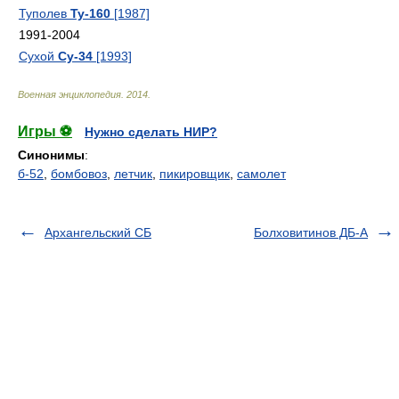
Туполев
Ту-160
[1987]
1991-2004
Сухой
Су-34
[1993]
Военная энциклопедия
.
2014
.
Игры ⚽
Нужно сделать НИР?
Синонимы
:
б-52
,
бомбовоз
,
летчик
,
пикировщик
,
самолет
Архангельский СБ
Болховитинов ДБ-А