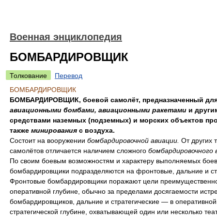
Военная энциклопедия
БОМБАРДИРОВЩИК
Толкование
Перевод
БОМБАРДИРОВЩИК
БОМБАРДИРОВЩИК, боевой самолёт, предназначенный для
авиационными бомбами, авиационными ракетами
и други
средствами наземных (подземных) и морских объектов про
также
минирования
с воздуха.
Состоит на вооружении
бомбардировочной авиации.
От других 
самолётов отличается наличием сложного
бомбардировочного 
По своим боевым возможностям и характеру выполняемых боев
бомбардировщики подразделяются на фронтовые, дальние и ст
Фронтовые бомбардировщики поражают цели преимущественно
оперативной глубине, обычно за пределами досягаемости истр
бомбардировщиков, дальние и стратегические — в оперативной
стратегической глубине, охватывающей один или несколько теа