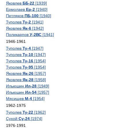
Яковлев
ББ-22
[1939]
Ермолаев
Ер-2
[1940]
Петляков
ПБ-100
[1940]
Туполев
Ту-2
[1941]
Яковлев
Як-6
[1942]
Поликарпов
У-2ВС
[1941]
1946-1961
Туполев
Ту-4
[1947]
Туполев
Ту-10
[1947]
Туполев
Ту-16
[1954]
Туполев
Ту-95
[1954]
Яковлев
Як-26
[1957]
Яковлев
Як-28
[1958]
Ильюшин
Ил-28
[1949]
Ильюшин
Ил-54
[1957]
Мясищев
М-4
[1954]
1962-1975
Туполев
Ту-22
[1962]
Сухой
Су-24
[1974]
1976-1991