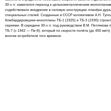
30-х гг. наметился переход к цельнометаллическим
монопланам
содействовало внедрение в силовую конструкцию
планёра
дура
специальных сталей. Созданные в СССР коллективом А.Н. Тупо
бомбардировщики-монопланы ТБ-1 (1925) и ТБ-3 (1930) строи
сериями. В середине 30-х гг. под руководством В.М. Петлякова 
ТБ-7 (с 1942 — Пе-8), который по скорости полёта (до 450 км/ч
многие истребители того времени.