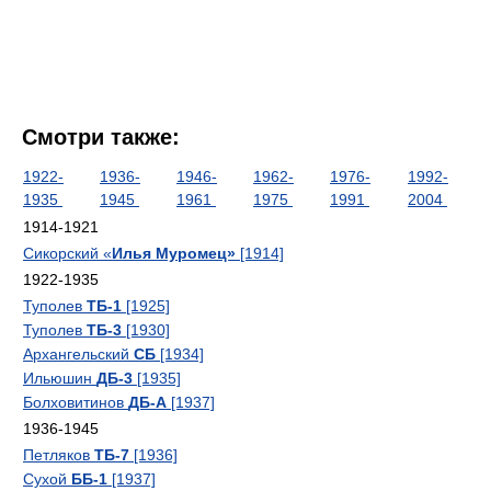
Смотри также:
1922-
1936-
1946-
1962-
1976-
1992-
1935
1945
1961
1975
1991
2004
1914-1921
Сикорский «
Илья Муромец»
[1914]
1922-1935
Туполев
ТБ-1
[1925]
Туполев
ТБ-3
[1930]
Архангельский
СБ
[1934]
Ильюшин
ДБ-3
[1935]
Болховитинов
ДБ-А
[1937]
1936-1945
Петляков
ТБ-7
[1936]
Сухой
ББ-1
[1937]