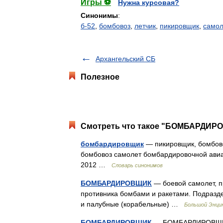
Игры ⚽
Нужна курсовая?
Синонимы
:
б-52
,
бомбовоз
,
летчик
,
пикировщик
,
самол
Архангельский СБ
Полезное
Смотреть что такое "БОМБАРДИРО
бомбардировщик
— пикировщик, бомбово
бомбовоз самолет бомбардировочной авиац
2012 …
Словарь синонимов
БОМБАРДИРОВЩИК
— боевой самолет, п
противника бомбами и ракетами. Подразде
и палубные (корабельные) …
Большой Энцик
БОМБАРДИРОВЩИК
— БОМБАРДИРОВЩИК, 