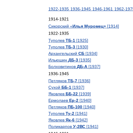
1922
-
1935
1936
-
1945
1946
-
1961
1962
-
197
1914
-
1921
Сикорский
«
Илья
Муромец
»
[
1914
]
1922
-
1935
Туполев
ТБ
-
1
[
1925
]
Туполев
ТБ
-
3
[
1930
]
Архангельский
СБ
[
1934
]
Ильюшин
ДБ
-
3
[
1935
]
Болховитинов
ДБ
-
А
[
1937
]
1936
-
1945
Петляков
ТБ
-
7
[
1936
]
Сухой
ББ
-
1
[
1937
]
Яковлев
ББ
-
22
[
1939
]
Ермолаев
Ер
-
2
[
1940
]
Петляков
ПБ
-
100
[
1940
]
Туполев
Ту
-
2
[
1941
]
Яковлев
Як
-
6
[
1942
]
Поликарпов
У
-
2ВС
[
1941
]