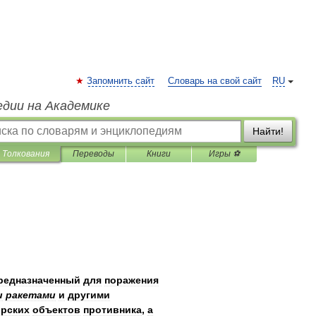
Запомнить сайт
Словарь на свой сайт
RU
едии на Академике
Найти!
Толкования
Переводы
Книги
Игры ⚽
редназначенный
для
поражения
и
ракетами
и
другими
рских
объектов
противника
,
а