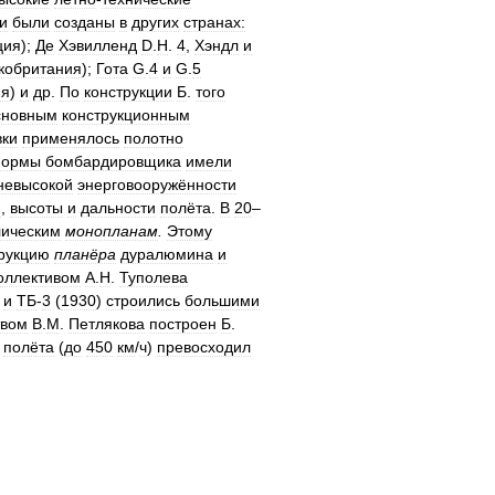
и
были
созданы
в
других
странах:
ция
);
Де
Хэвилленд
D
.
H
.
4
,
Хэндл
и
кобритания
);
Гота
G
.
4
и
G
.
5
ия
)
и
др
.
По
конструкции
Б
.
того
сновным
конструкционным
ки
применялось
полотно
ормы
бомбардировщика
имели
невысокой
энерговооружённости
и
,
высоты
и
дальности
полёта
.
В
20
–
лическим
монопланам
.
Этому
рукцию
планёра
дуралюмина
и
оллективом
А
.
Н
.
Туполева
)
и
ТБ
-
3
(
1930
)
строились
большими
твом
В
.
М
.
Петлякова
построен
Б
.
полёта
(
до
450
км
/
ч
)
превосходил