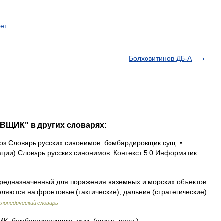
ет
Болховитинов ДБ-А
ВЩИК" в других словарях:
з Словарь русских синонимов. бомбардировщик сущ. •
ии) Словарь русских синонимов. Контекст 5.0 Информатик.
редназначенный для поражения наземных и морских объектов
ляются на фронтовые (тактические), дальние (стратегические)
лопедический словарь
бомбардировщика, муж. (авиац. воен.).