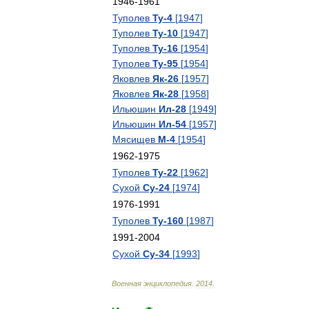
1946
-
1961
Туполев
Ту
-
4
[
1947
]
Туполев
Ту
-
10
[
1947
]
Туполев
Ту
-
16
[
1954
]
Туполев
Ту
-
95
[
1954
]
Яковлев
Як
-
26
[
1957
]
Яковлев
Як
-
28
[
1958
]
Ильюшин
Ил
-
28
[
1949
]
Ильюшин
Ил
-
54
[
1957
]
Мясищев
М
-
4
[
1954
]
1962
-
1975
Туполев
Ту
-
22
[
1962
]
Сухой
Су
-
24
[
1974
]
1976
-
1991
Туполев
Ту
-
160
[
1987
]
1991
-
2004
Сухой
Су
-
34
[
1993
]
Военная
энциклопедия
.
2014
.