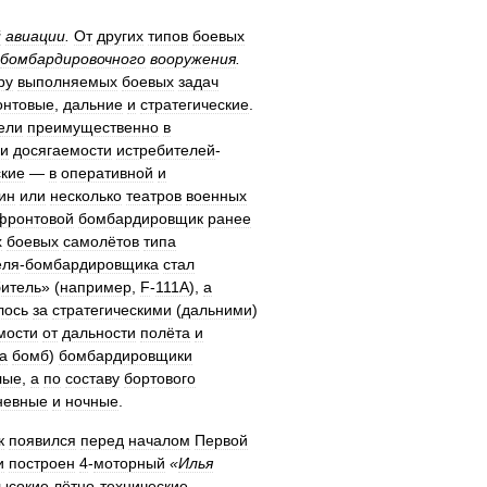
й
авиации
.
От
других
типов
боевых
бомбардировочного
вооружения
.
ру
выполняемых
боевых
задач
нтовые
,
дальние
и
стратегические
.
ели
преимущественно
в
и
досягаемости
истребителей
-
ские
—
в
оперативной
и
ин
или
несколько
театров
военных
фронтовой
бомбардировщик
ранее
х
боевых
самолётов
типа
еля
-
бомбардировщика
стал
битель
» (
например
,
F
-
111A
),
а
лось
за
стратегическими
(
дальними
)
мости
от
дальности
полёта
и
а
бомб
)
бомбардировщики
лые
,
а
по
составу
бортового
невные
и
ночные
.
к
появился
перед
началом
Первой
и
построен
4
-
моторный
«
Илья
ысокие
лётно
-
технические