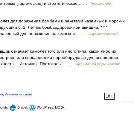
нтовые (тактические) и стратегические… …
Энциклопедия
молёт для поражения бомбами и ракетами наземных и морских
ирующий б. 2. Лётчик бомбардировочной авиации. * * *
азначенный для поражения наземных и… …
Энциклопедический
ик означает самолет того или иного типа, какой либо из
построен или впоследствии переоборудован для оснащения
рхность ... Источник: Протокол к… …
Официальная терминология
ка
,
Реклама на сайте
18+
omla,
Drupal,
WordPress, MODx.