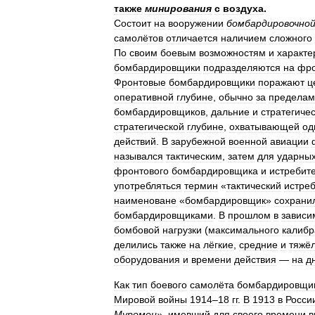
также
минирования
с
воздуха
.
Состоит
на
вооружении
бомбардировочно
самолётов
отличается
наличием
сложного
По
своим
боевым
возможностям
и
характе
бомбардировщики
подразделяются
на
фро
Фронтовые
бомбардировщики
поражают
ц
оперативной
глубине
,
обычно
за
пределам
бомбардировщиков
,
дальние
и
стратегиче
стратегической
глубине
,
охватывающей
од
действий
.
В
зарубежной
военной
авиации
назывался
тактическим
,
затем
для
ударны
фронтового
бомбардировщика
и
истребит
употребляться
термин
«
тактический
истре
наименоване
«
бомбардировщик
»
сохрани
бомбардировщиками
.
В
прошлом
в
зависи
бомбовой
нагрузки
(
максимального
калибр
делились
также
на
лёгкие
,
средние
и
тяжё
оборудования
и
времени
действия
—
на
д
Как
тип
боевого
самолёта
бомбардировщи
Мировой
войны
1914
–
18
гг
.
В
1913
в
Росси
Муромец
»,
имевший
для
своего
времени
в