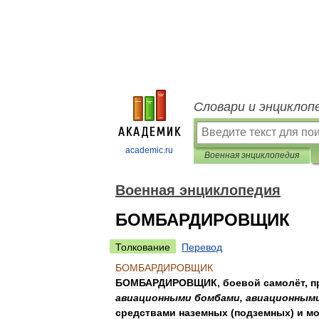
Словари и энциклоп
academic.ru
Военная энциклопедия
Военная энциклопедия
БОМБАРДИРОВЩИК
Толкование
Перевод
БОМБАРДИРОВЩИК
БОМБАРДИРОВЩИК
,
боевой
самолёт
,
п
авиационными
бомбами
,
авиационным
средствами
наземных
(
подземных
)
и
мо