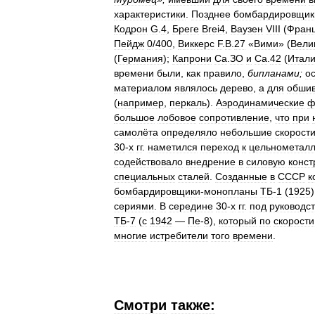
характеристики
.
Позднее
бомбардировщик
Кодрон
G
.
4
,
Бреге
Brei4
,
Ваузен
VIII
(
Фран
Пейдж
0
/
400
,
Виккерс
F
.
B
.
27
«
Вими
» (
Вели
(
Германия
);
Капрони
Са
.
ЗО
и
Са
.
42
(
Итал
времени
были
,
как
правило
,
бипланами
;
о
материалом
являлось
дерево
,
а
для
обшив
(
например
,
перкаль
).
Аэродинамические
ф
большое
лобовое
сопротивление
,
что
при
самолёта
определяло
небольшие
скорост
30
-
х
гг
.
наметился
переход
к
цельнометал
содействовало
внедрение
в
силовую
конст
специальных
сталей
.
Созданные
в
СССР
к
бомбардировщики
-
монопланы
ТБ
-
1
(
1925
сериями
.
В
середине
30
-
х
гг
.
под
руководс
ТБ
-
7
(
с
1942
—
Пе
-
8
),
который
по
скорости
многие
истребители
того
времени
.
Смотри
также: