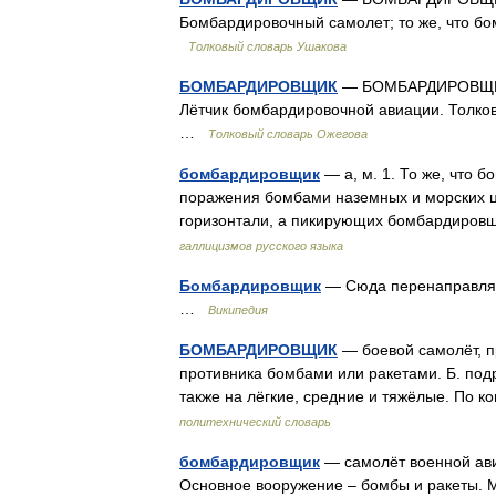
Бомбардировочный самолет; то же, что бо
Толковый словарь Ушакова
БОМБАРДИРОВЩИК
— БОМБАРДИРОВЩИК, 
Лётчик бомбардировочной авиации. Толков
…
Толковый словарь Ожегова
бомбардировщик
— а, м. 1. То же, что 
поражения бомбами наземных и морских ц
горизонтали, а пикирующих бомбардировщ
галлицизмов русского языка
Бомбардировщик
— Сюда перенаправляет
…
Википедия
БОМБАРДИРОВЩИК
— боевой самолёт, п
противника бомбами или ракетами. Б. подр
также на лёгкие, средние и тяжёлые. По к
политехнический словарь
бомбардировщик
— самолёт военной ави
Основное вооружение – бомбы и ракеты. М