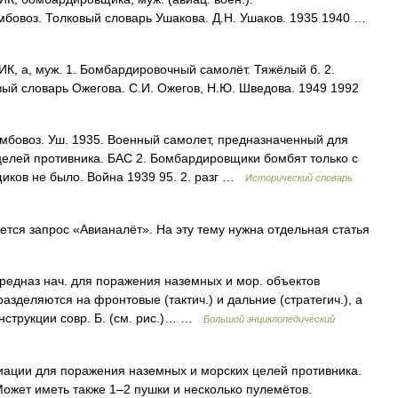
мбовоз. Толковый словарь Ушакова. Д.Н. Ушаков. 1935 1940 …
а, муж. 1. Бомбардировочный самолёт. Тяжёлый б. 2.
ый словарь Ожегова. С.И. Ожегов, Н.Ю. Шведова. 1949 1992
бомбовоз. Уш. 1935. Военный самолет, предназначенный для
елей противника. БАС 2. Бомбардировщики бомбят только с
иков не было. Война 1939 95. 2. разг …
Исторический словарь
ся запрос «Авианалёт». На эту тему нужна отдельная статья
редназ нач. для поражения наземных и мор. объектов
азделяются на фронтовые (тактич.) и дальние (стратегич.), а
онструкции совр. Б. (см. рис.)… …
Большой энциклопедический
ации для поражения наземных и морских целей противника.
ожет иметь также 1–2 пушки и несколько пулемётов.