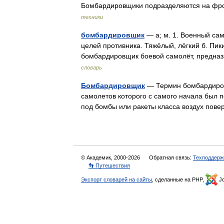
Бомбардировщики подразделяются на фро
техники
бомбардировщик
— а; м. 1. Военный са
целей противника. Тяжёлый, лёгкий б. Пик
бомбардировщик боевой самолёт, предн
словарь
Бомбардировщик
— Термин бомбардировщ
самолетов которого с самого начала был 
под бомбы или ракеты класса воздух пове
© Академик, 2000-2026
Обратная связь:
Техподдерж
👣 Путешествия
Экспорт словарей на сайты
, сделанные на PHP,
Jo