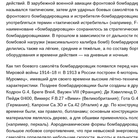
действий. В зарубежной военной авиации фронтовой бомбарди
назывался тактическим, затем для ударных боевых самолётов т
фронтового бомбардировщика и истребителя-бомбардировщика
употребляться термин «тактический истребитель» (например, F-
наименоване «бомбардировщик» сохранилось за стратегически
бомбардировщиками. В прошлом в зависимости от дальности п
бомбовой нагрузки (максимального калибра бомб) бомбардиро
делились также на лёгкие, средние и тяжёлые, а по составу бор
оборудования и времени действия — на дневные и ночные.
Как тип боевого самолёта бомбардировщик появился перед на
Мировой войны 1914–18 гг. В 1913 в России построен 4-моторн
Муромец»,
имевший для своего времени высокие лётно-технич
характеристики. Позднее бомбардировщики были созданы в дру
Кодрон G.4, Бреге Brei4, Ваузен VIII (Франция); Де Хэвилленд D.
Пейдж 0/400, Виккерс F.B.27 «Вими» (Великобритания); Гота G.4
(Германия); Капрони Са.ЗО и Са.42 (Италия) и др. По конструкци
времени были, как правило,
бипланами;
основным конструкцио
материалом являлось дерево, а для обшивки применялось пол
(например, перкаль). Аэродинамические формы бомбардировщ
большое лобовое сопротивление, что при невысокой энерговоо
самолёта определяло небольшие скорости, высоты и дальности 