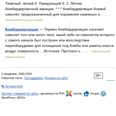
Тяжёлый, лёгкий б. Пикирующий б. 2. Лётчик
бомбардировочной авиации. * * * бомбардировщик боевой
самолёт, предназначенный для поражения наземных и… …
Энциклопедический словарь
Бомбардировщик
— Термин бомбардировщик означает
самолет того или иного типа, какой либо из самолетов которого
с самого начала был построен или впоследствии
переоборудован для оснащения под бомбы или ракеты класса
воздух поверхность ... Источник: Протокол к… …
Официальная
терминология
© Академик, 2000-2026
18+
Обратная связь:
Техподдержка
,
Реклама на сайте
👣 Путешествия
Экспорт словарей на сайты
, сделанные на PHP,
Joomla,
Drupal,
WordPress, MODx.