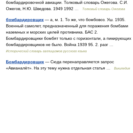
бомбардировочной авиации. Толковый словарь Ожегова. С.И.
Ожегов, Н.Ю. Шведова. 1949 1992 …
Толковый словарь Ожегова
бомбардировщик
— а, м. 1. То же, что бомбовоз. Уш. 1935.
Военный самолет, предназначенный для поражения бомбами
наземных и морских целей противника. БАС 2.
Бомбардировщики бомбят только с горизонтали, а пикирующих
бомбардировщиков не было. Война 1939 95. 2. разг …
Исторический словарь галлицизмов русского языка
Бомбардировщик
— Сюда перенаправляется запрос
«Авианалёт». На эту тему нужна отдельная статья …
Википедия