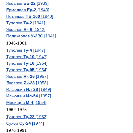
Яковлев
ББ-22
[1939]
Ермолаев
Ер-2
[1940]
Петляков
ПБ-100
[1940]
Туполев
Ту-2
[1941]
Яковлев
Як-6
[1942]
Поликарпов
У-2ВС
[1941]
1946-1961
Туполев
Ту-4
[1947]
Туполев
Ту-10
[1947]
Туполев
Ту-16
[1954]
Туполев
Ту-95
[1954]
Яковлев
Як-26
[1957]
Яковлев
Як-28
[1958]
Ильюшин
Ил-28
[1949]
Ильюшин
Ил-54
[1957]
Мясищев
М-4
[1954]
1962-1975
Туполев
Ту-22
[1962]
Сухой
Су-24
[1974]
1976-1991