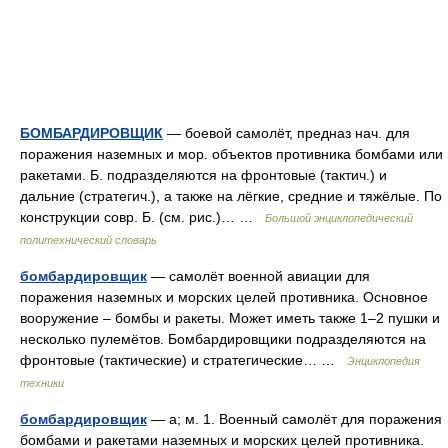
БОМБАРДИРОВЩИК
— боевой самолёт, предназ нач. для
поражения наземных и мор. объектов противника бомбами или
ракетами. Б. подразделяются на фронтовые (тактич.) и
дальние (стратегич.), а также на лёгкие, средние и тяжёлые. По
конструкции совр. Б. (см. рис.)… …
Большой энциклопедический
политехнический словарь
бомбардировщик
— самолёт военной авиации для
поражения наземных и морских целей противника. Основное
вооружение – бомбы и ракеты. Может иметь также 1–2 пушки и
несколько пулемётов. Бомбардировщики подразделяются на
фронтовые (тактические) и стратегические… …
Энциклопедия
техники
бомбардировщик
— а; м. 1. Военный самолёт для поражения
бомбами и ракетами наземных и морских целей противника.