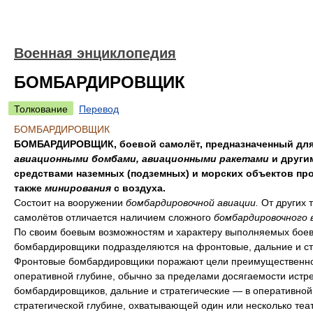
Военная энциклопедия
БОМБАРДИРОВЩИК
Толкование
Перевод
БОМБАРДИРОВЩИК
БОМБАРДИРОВЩИК, боевой самолёт, предназначенный для
авиационными бомбами, авиационными ракетами
и други
средствами наземных (подземных) и морских объектов про
также
минирования
с воздуха.
Состоит на вооружении
бомбардировочной авиации.
От других 
самолётов отличается наличием сложного
бомбардировочного 
По своим боевым возможностям и характеру выполняемых боев
бомбардировщики подразделяются на фронтовые, дальние и ст
Фронтовые бомбардировщики поражают цели преимущественно
оперативной глубине, обычно за пределами досягаемости истр
бомбардировщиков, дальние и стратегические — в оперативной
стратегической глубине, охватывающей один или несколько теа