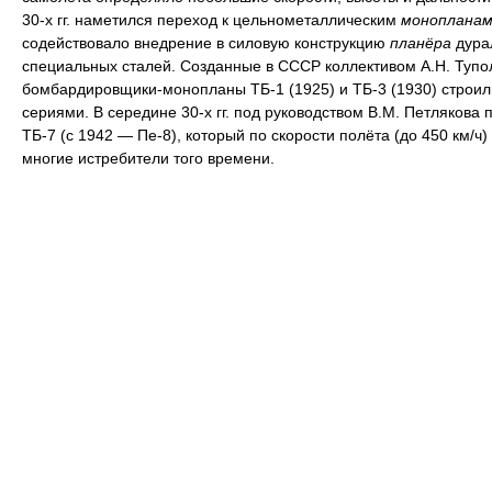
30-х гг. наметился переход к цельнометаллическим
монопланам
содействовало внедрение в силовую конструкцию
планёра
дура
специальных сталей. Созданные в СССР коллективом А.Н. Тупо
бомбардировщики-монопланы ТБ-1 (1925) и ТБ-3 (1930) строи
сериями. В середине 30-х гг. под руководством В.М. Петлякова 
ТБ-7 (с 1942 — Пе-8), который по скорости полёта (до 450 км/ч
многие истребители того времени.