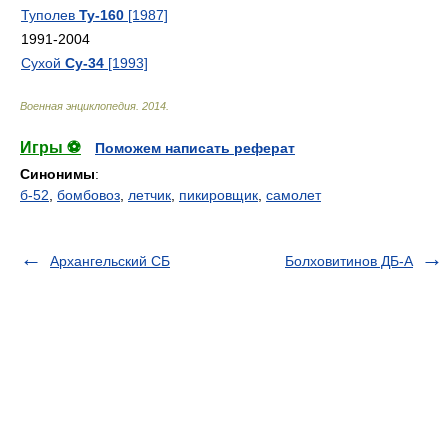
Туполев
Ту-160
[1987]
1991-2004
Сухой
Су-34
[1993]
Военная энциклопедия
.
2014
.
Игры ⚽
Поможем написать реферат
Синонимы
:
б-52
,
бомбовоз
,
летчик
,
пикировщик
,
самолет
Архангельский СБ
Болховитинов ДБ-А