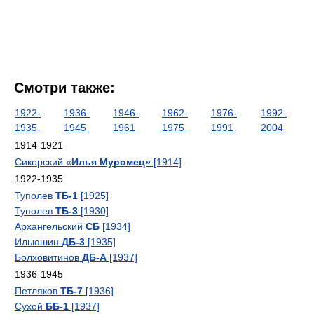
Смотри также:
1922-
1936-
1946-
1962-
1976-
1992-
1935
1945
1961
1975
1991
2004
1914-1921
Сикорский «
Илья Муромец»
[1914]
1922-1935
Туполев
ТБ-1
[1925]
Туполев
ТБ-3
[1930]
Архангельский
СБ
[1934]
Ильюшин
ДБ-3
[1935]
Болховитинов
ДБ-А
[1937]
1936-1945
Петляков
ТБ-7
[1936]
Сухой
ББ-1
[1937]