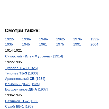
Смотри также:
1922-
1936-
1946-
1962-
1976-
1992-
1935
1945
1961
1975
1991
2004
1914-1921
Сикорский «
Илья Муромец»
[1914]
1922-1935
Туполев
ТБ-1
[1925]
Туполев
ТБ-3
[1930]
Архангельский
СБ
[1934]
Ильюшин
ДБ-3
[1935]
Болховитинов
ДБ-А
[1937]
1936-1945
Петляков
ТБ-7
[1936]
Сухой
ББ-1
[1937]