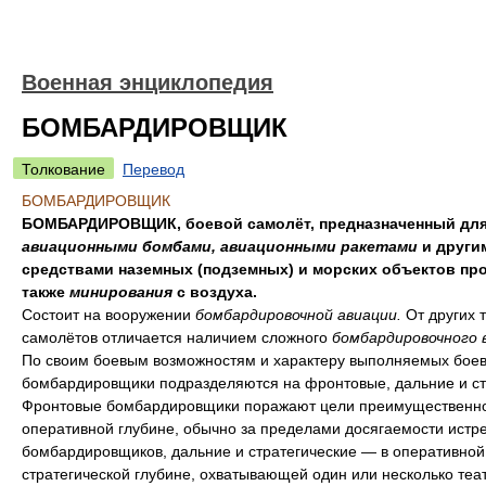
Военная энциклопедия
БОМБАРДИРОВЩИК
Толкование
Перевод
БОМБАРДИРОВЩИК
БОМБАРДИРОВЩИК, боевой самолёт, предназначенный для
авиационными бомбами, авиационными ракетами
и други
средствами наземных (подземных) и морских объектов про
также
минирования
с воздуха.
Состоит на вооружении
бомбардировочной авиации.
От других 
самолётов отличается наличием сложного
бомбардировочного 
По своим боевым возможностям и характеру выполняемых боев
бомбардировщики подразделяются на фронтовые, дальние и ст
Фронтовые бомбардировщики поражают цели преимущественно
оперативной глубине, обычно за пределами досягаемости истр
бомбардировщиков, дальние и стратегические — в оперативной
стратегической глубине, охватывающей один или несколько теа