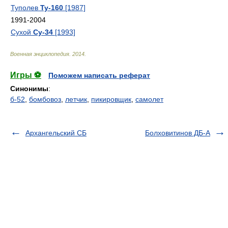
Туполев
Ту-160
[1987]
1991-2004
Сухой
Су-34
[1993]
Военная энциклопедия
.
2014
.
Игры ⚽
Поможем написать реферат
Синонимы
:
б-52
,
бомбовоз
,
летчик
,
пикировщик
,
самолет
Архангельский СБ
Болховитинов ДБ-А