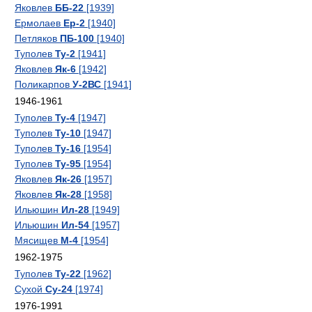
Яковлев
ББ-22
[1939]
Ермолаев
Ер-2
[1940]
Петляков
ПБ-100
[1940]
Туполев
Ту-2
[1941]
Яковлев
Як-6
[1942]
Поликарпов
У-2ВС
[1941]
1946-1961
Туполев
Ту-4
[1947]
Туполев
Ту-10
[1947]
Туполев
Ту-16
[1954]
Туполев
Ту-95
[1954]
Яковлев
Як-26
[1957]
Яковлев
Як-28
[1958]
Ильюшин
Ил-28
[1949]
Ильюшин
Ил-54
[1957]
Мясищев
М-4
[1954]
1962-1975
Туполев
Ту-22
[1962]
Сухой
Су-24
[1974]
1976-1991