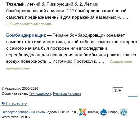
Тяжёлый, лёгкий б. Пикирующий б. 2. Лётчик
бомбардировочной авиации. * * * бомбардировщик боевой
самолёт, предназначенный для поражения наземных и… …
Энциклопедический словарь
Бомбардировщик
— Термин бомбардировщик означает
самолет того или иного типа, какой либо из самолетов которого
с самого начала был построен или впоследствии
переоборудован для оснащения под бомбы или ракеты класса
воздух поверхность ... Источник: Протокол к… …
Официальная
терминология
© Академик, 2000-2026
18+
Обратная связь:
Техподдержка
,
Реклама на сайте
👣 Путешествия
Экспорт словарей на сайты
, сделанные на PHP,
Joomla,
Drupal,
WordPress, MODx.