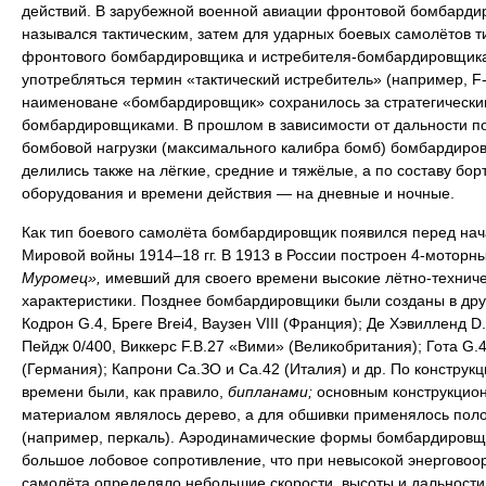
действий. В зарубежной военной авиации фронтовой бомбарди
назывался тактическим, затем для ударных боевых самолётов т
фронтового бомбардировщика и истребителя-бомбардировщика
употребляться термин «тактический истребитель» (например, F-
наименоване «бомбардировщик» сохранилось за стратегически
бомбардировщиками. В прошлом в зависимости от дальности п
бомбовой нагрузки (максимального калибра бомб) бомбардиро
делились также на лёгкие, средние и тяжёлые, а по составу бор
оборудования и времени действия — на дневные и ночные.
Как тип боевого самолёта бомбардировщик появился перед на
Мировой войны 1914–18 гг. В 1913 в России построен 4-моторн
Муромец»,
имевший для своего времени высокие лётно-технич
характеристики. Позднее бомбардировщики были созданы в дру
Кодрон G.4, Бреге Brei4, Ваузен VIII (Франция); Де Хэвилленд D.
Пейдж 0/400, Виккерс F.B.27 «Вими» (Великобритания); Гота G.4
(Германия); Капрони Са.ЗО и Са.42 (Италия) и др. По конструкци
времени были, как правило,
бипланами;
основным конструкцио
материалом являлось дерево, а для обшивки применялось пол
(например, перкаль). Аэродинамические формы бомбардировщ
большое лобовое сопротивление, что при невысокой энерговоо
самолёта определяло небольшие скорости, высоты и дальности 