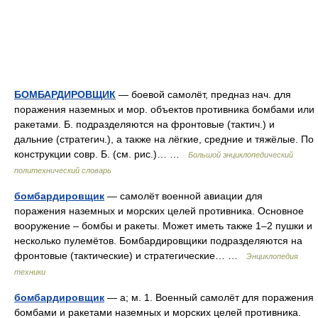
БОМБАРДИРОВЩИК
— боевой самолёт, предназ нач. для
поражения наземных и мор. объектов противника бомбами или
ракетами. Б. подразделяются на фронтовые (тактич.) и
дальние (стратегич.), а также на лёгкие, средние и тяжёлые. По
конструкции совр. Б. (см. рис.)… …
Большой энциклопедический
политехнический словарь
бомбардировщик
— самолёт военной авиации для
поражения наземных и морских целей противника. Основное
вооружение – бомбы и ракеты. Может иметь также 1–2 пушки и
несколько пулемётов. Бомбардировщики подразделяются на
фронтовые (тактические) и стратегические… …
Энциклопедия
техники
бомбардировщик
— а; м. 1. Военный самолёт для поражения
бомбами и ракетами наземных и морских целей противника.