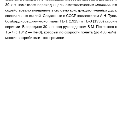
30-х гг. наметился переход к цельнометаллическим
монопланам
содействовало внедрение в силовую конструкцию
планёра
дура
специальных сталей. Созданные в СССР коллективом А.Н. Тупо
бомбардировщики-монопланы ТБ-1 (1925) и ТБ-3 (1930) строи
сериями. В середине 30-х гг. под руководством В.М. Петлякова 
ТБ-7 (с 1942 — Пе-8), который по скорости полёта (до 450 км/ч
многие истребители того времени.