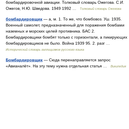
бомбардировочной авиации. Толковый словарь Ожегова. С.И.
Ожегов, Н.Ю. Шведова. 1949 1992 …
Толковый словарь Ожегова
бомбардировщик
— а, м. 1. То же, что бомбовоз. Уш. 1935.
Военный самолет, предназначенный для поражения бомбами
наземных и морских целей противника. БАС 2.
Бомбардировщики бомбят только с горизонтали, а пикирующих
бомбардировщиков не было. Война 1939 95. 2. разг …
Исторический словарь галлицизмов русского языка
Бомбардировщик
— Сюда перенаправляется запрос
«Авианалёт». На эту тему нужна отдельная статья …
Википедия