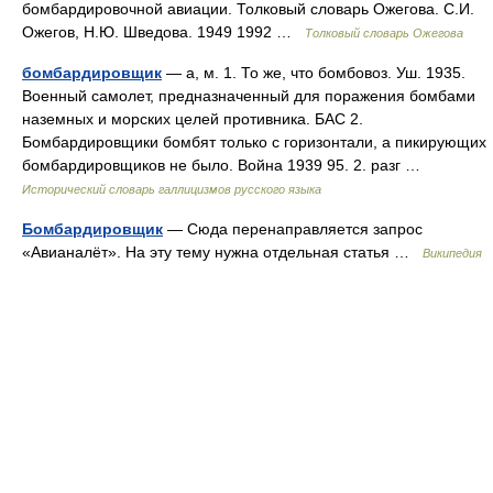
бомбардировочной авиации. Толковый словарь Ожегова. С.И.
Ожегов, Н.Ю. Шведова. 1949 1992 …
Толковый словарь Ожегова
бомбардировщик
— а, м. 1. То же, что бомбовоз. Уш. 1935.
Военный самолет, предназначенный для поражения бомбами
наземных и морских целей противника. БАС 2.
Бомбардировщики бомбят только с горизонтали, а пикирующих
бомбардировщиков не было. Война 1939 95. 2. разг …
Исторический словарь галлицизмов русского языка
Бомбардировщик
— Сюда перенаправляется запрос
«Авианалёт». На эту тему нужна отдельная статья …
Википедия