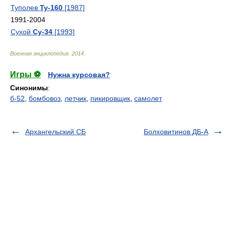
Туполев
Ту-160
[1987]
1991-2004
Сухой
Су-34
[1993]
Военная энциклопедия
.
2014
.
Игры ⚽
Нужна курсовая?
Синонимы
:
б-52
,
бомбовоз
,
летчик
,
пикировщик
,
самолет
Архангельский СБ
Болховитинов ДБ-А