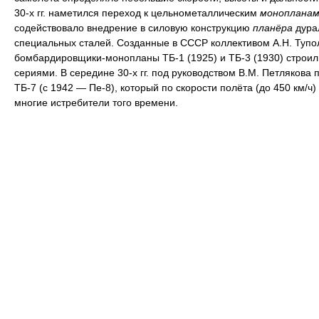
30-х гг. наметился переход к цельнометаллическим
монопланам
содействовало внедрение в силовую конструкцию
планёра
дура
специальных сталей. Созданные в СССР коллективом А.Н. Тупо
бомбардировщики-монопланы ТБ-1 (1925) и ТБ-3 (1930) строи
сериями. В середине 30-х гг. под руководством В.М. Петлякова 
ТБ-7 (с 1942 — Пе-8), который по скорости полёта (до 450 км/ч
многие истребители того времени.