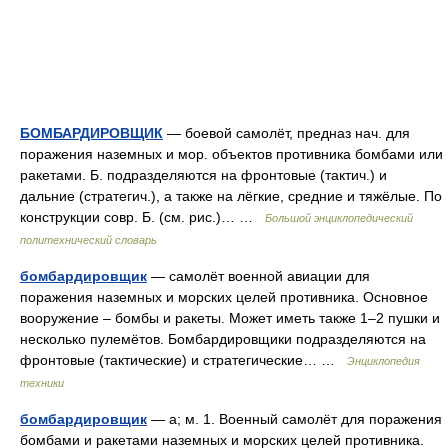
БОМБАРДИРОВЩИК
— боевой самолёт, предназ нач. для
поражения наземных и мор. объектов противника бомбами или
ракетами. Б. подразделяются на фронтовые (тактич.) и
дальние (стратегич.), а также на лёгкие, средние и тяжёлые. По
конструкции совр. Б. (см. рис.)… …
Большой энциклопедический
политехнический словарь
бомбардировщик
— самолёт военной авиации для
поражения наземных и морских целей противника. Основное
вооружение – бомбы и ракеты. Может иметь также 1–2 пушки и
несколько пулемётов. Бомбардировщики подразделяются на
фронтовые (тактические) и стратегические… …
Энциклопедия
техники
бомбардировщик
— а; м. 1. Военный самолёт для поражения
бомбами и ракетами наземных и морских целей противника.