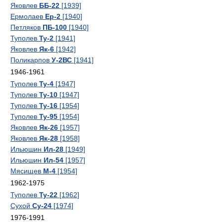
Яковлев
ББ-22
[1939]
Ермолаев
Ер-2
[1940]
Петляков
ПБ-100
[1940]
Туполев
Ту-2
[1941]
Яковлев
Як-6
[1942]
Поликарпов
У-2ВС
[1941]
1946-1961
Туполев
Ту-4
[1947]
Туполев
Ту-10
[1947]
Туполев
Ту-16
[1954]
Туполев
Ту-95
[1954]
Яковлев
Як-26
[1957]
Яковлев
Як-28
[1958]
Ильюшин
Ил-28
[1949]
Ильюшин
Ил-54
[1957]
Мясищев
М-4
[1954]
1962-1975
Туполев
Ту-22
[1962]
Сухой
Су-24
[1974]
1976-1991