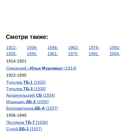
Смотри также:
1922-
1936-
1946-
1962-
1976-
1992-
1935
1945
1961
1975
1991
2004
1914-1921
Сикорский «
Илья Муромец»
[1914]
1922-1935
Туполев
ТБ-1
[1925]
Туполев
ТБ-3
[1930]
Архангельский
СБ
[1934]
Ильюшин
ДБ-3
[1935]
Болховитинов
ДБ-А
[1937]
1936-1945
Петляков
ТБ-7
[1936]
Сухой
ББ-1
[1937]