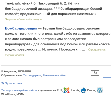
Тяжёлый, лёгкий б. Пикирующий б. 2. Лётчик
бомбардировочной авиации. * * * бомбардировщик боевой
самолёт, предназначенный для поражения наземных и… …
Энциклопедический словарь
Бомбардировщик
— Термин бомбардировщик означает
самолет того или иного типа, какой либо из самолетов которого
с самого начала был построен или впоследствии
переоборудован для оснащения под бомбы или ракеты класса
воздух поверхность ... Источник: Протокол к… …
Официальная
терминология
© Академик, 2000-2026
18+
Обратная связь:
Техподдержка
,
Реклама на сайте
👣 Путешествия
Экспорт словарей на сайты
, сделанные на PHP,
Joomla,
Drupal,
WordPress, MODx.