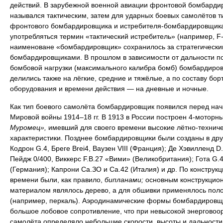
действий. В зарубежной военной авиации фронтовой бомбарди
назывался тактическим, затем для ударных боевых самолётов т
фронтового бомбардировщика и истребителя-бомбардировщика
употребляться термин «тактический истребитель» (например, F-
наименоване «бомбардировщик» сохранилось за стратегически
бомбардировщиками. В прошлом в зависимости от дальности п
бомбовой нагрузки (максимального калибра бомб) бомбардиро
делились также на лёгкие, средние и тяжёлые, а по составу бор
оборудования и времени действия — на дневные и ночные.
Как тип боевого самолёта бомбардировщик появился перед на
Мировой войны 1914–18 гг. В 1913 в России построен 4-моторн
Муромец»,
имевший для своего времени высокие лётно-технич
характеристики. Позднее бомбардировщики были созданы в дру
Кодрон G.4, Бреге Brei4, Ваузен VIII (Франция); Де Хэвилленд D.
Пейдж 0/400, Виккерс F.B.27 «Вими» (Великобритания); Гота G.4
(Германия); Капрони Са.ЗО и Са.42 (Италия) и др. По конструкци
времени были, как правило,
бипланами;
основным конструкцио
материалом являлось дерево, а для обшивки применялось пол
(например, перкаль). Аэродинамические формы бомбардировщ
большое лобовое сопротивление, что при невысокой энерговоо
самолёта определяло небольшие скорости, высоты и дальности 