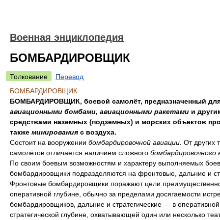
Военная энциклопедия
БОМБАРДИРОВЩИК
Толкование
Перевод
БОМБАРДИРОВЩИК
БОМБАРДИРОВЩИК, боевой самолёт, предназначенный для
авиационными бомбами, авиационными ракетами
и други
средствами наземных (подземных) и морских объектов про
также
минирования
с воздуха.
Состоит на вооружении
бомбардировочной авиации.
От других 
самолётов отличается наличием сложного
бомбардировочного 
По своим боевым возможностям и характеру выполняемых боев
бомбардировщики подразделяются на фронтовые, дальние и ст
Фронтовые бомбардировщики поражают цели преимущественно
оперативной глубине, обычно за пределами досягаемости истр
бомбардировщиков, дальние и стратегические — в оперативной
стратегической глубине, охватывающей один или несколько теа