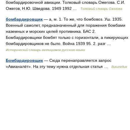
бомбардировочной авиации. Толковый словарь Ожегова. С.И.
Ожегов, Н.Ю. Шведова. 1949 1992 …
Толковый словарь Ожегова
бомбардировщик
— а, м. 1. То же, что бомбовоз. Уш. 1935.
Военный самолет, предназначенный для поражения бомбами
наземных и морских целей противника. БАС 2.
Бомбардировщики бомбят только с горизонтали, а пикирующих
бомбардировщиков не было. Война 1939 95. 2. разг …
Исторический словарь галлицизмов русского языка
Бомбардировщик
— Сюда перенаправляется запрос
«Авианалёт». На эту тему нужна отдельная статья …
Википедия