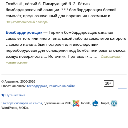
Тяжёлый, лёгкий б. Пикирующий б. 2. Лётчик
бомбардировочной авиации. * * * бомбардировщик боевой
самолёт, предназначенный для поражения наземных и… …
Энциклопедический словарь
Бомбардировщик
— Термин бомбардировщик означает
самолет того или иного типа, какой либо из самолетов которого
с самого начала был построен или впоследствии
переоборудован для оснащения под бомбы или ракеты класса
воздух поверхность ... Источник: Протокол к… …
Официальная
терминология
© Академик, 2000-2026
18+
Обратная связь:
Техподдержка
,
Реклама на сайте
👣 Путешествия
Экспорт словарей на сайты
, сделанные на PHP,
Joomla,
Drupal,
WordPress, MODx.