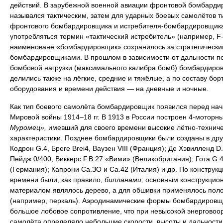
действий. В зарубежной военной авиации фронтовой бомбарди
назывался тактическим, затем для ударных боевых самолётов т
фронтового бомбардировщика и истребителя-бомбардировщика
употребляться термин «тактический истребитель» (например, F-
наименоване «бомбардировщик» сохранилось за стратегически
бомбардировщиками. В прошлом в зависимости от дальности п
бомбовой нагрузки (максимального калибра бомб) бомбардиро
делились также на лёгкие, средние и тяжёлые, а по составу бор
оборудования и времени действия — на дневные и ночные.
Как тип боевого самолёта бомбардировщик появился перед на
Мировой войны 1914–18 гг. В 1913 в России построен 4-моторн
Муромец»,
имевший для своего времени высокие лётно-технич
характеристики. Позднее бомбардировщики были созданы в дру
Кодрон G.4, Бреге Brei4, Ваузен VIII (Франция); Де Хэвилленд D.
Пейдж 0/400, Виккерс F.B.27 «Вими» (Великобритания); Гота G.4
(Германия); Капрони Са.ЗО и Са.42 (Италия) и др. По конструкци
времени были, как правило,
бипланами;
основным конструкцио
материалом являлось дерево, а для обшивки применялось пол
(например, перкаль). Аэродинамические формы бомбардировщ
большое лобовое сопротивление, что при невысокой энерговоо
самолёта определяло небольшие скорости, высоты и дальности 