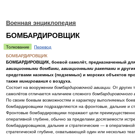
Военная энциклопедия
БОМБАРДИРОВЩИК
Толкование
Перевод
БОМБАРДИРОВЩИК
БОМБАРДИРОВЩИК, боевой самолёт, предназначенный для
авиационными бомбами, авиационными ракетами
и други
средствами наземных (подземных) и морских объектов про
также
минирования
с воздуха.
Состоит на вооружении
бомбардировочной авиации.
От других 
самолётов отличается наличием сложного
бомбардировочного 
По своим боевым возможностям и характеру выполняемых боев
бомбардировщики подразделяются на фронтовые, дальние и ст
Фронтовые бомбардировщики поражают цели преимущественно
оперативной глубине, обычно за пределами досягаемости истр
бомбардировщиков, дальние и стратегические — в оперативной
стратегической глубине, охватывающей один или несколько теа