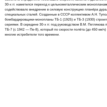
30-х гг. наметился переход к цельнометаллическим
монопланам
содействовало внедрение в силовую конструкцию
планёра
дура
специальных сталей. Созданные в СССР коллективом А.Н. Тупо
бомбардировщики-монопланы ТБ-1 (1925) и ТБ-3 (1930) строи
сериями. В середине 30-х гг. под руководством В.М. Петлякова 
ТБ-7 (с 1942 — Пе-8), который по скорости полёта (до 450 км/ч
многие истребители того времени.