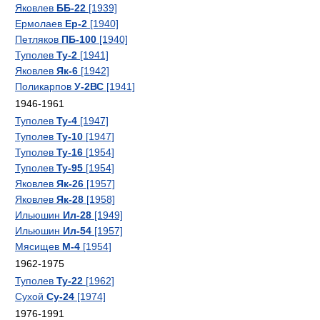
Яковлев
ББ-22
[1939]
Ермолаев
Ер-2
[1940]
Петляков
ПБ-100
[1940]
Туполев
Ту-2
[1941]
Яковлев
Як-6
[1942]
Поликарпов
У-2ВС
[1941]
1946-1961
Туполев
Ту-4
[1947]
Туполев
Ту-10
[1947]
Туполев
Ту-16
[1954]
Туполев
Ту-95
[1954]
Яковлев
Як-26
[1957]
Яковлев
Як-28
[1958]
Ильюшин
Ил-28
[1949]
Ильюшин
Ил-54
[1957]
Мясищев
М-4
[1954]
1962-1975
Туполев
Ту-22
[1962]
Сухой
Су-24
[1974]
1976-1991