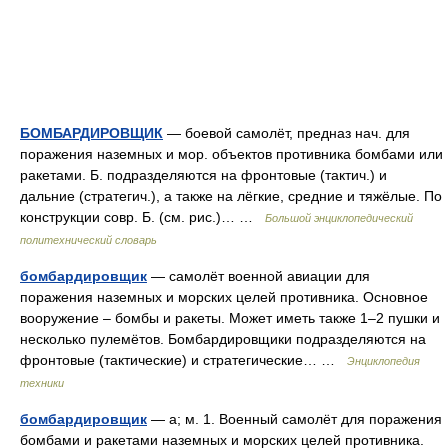
БОМБАРДИРОВЩИК
— боевой самолёт, предназ нач. для
поражения наземных и мор. объектов противника бомбами или
ракетами. Б. подразделяются на фронтовые (тактич.) и
дальние (стратегич.), а также на лёгкие, средние и тяжёлые. По
конструкции совр. Б. (см. рис.)… …
Большой энциклопедический
политехнический словарь
бомбардировщик
— самолёт военной авиации для
поражения наземных и морских целей противника. Основное
вооружение – бомбы и ракеты. Может иметь также 1–2 пушки и
несколько пулемётов. Бомбардировщики подразделяются на
фронтовые (тактические) и стратегические… …
Энциклопедия
техники
бомбардировщик
— а; м. 1. Военный самолёт для поражения
бомбами и ракетами наземных и морских целей противника.