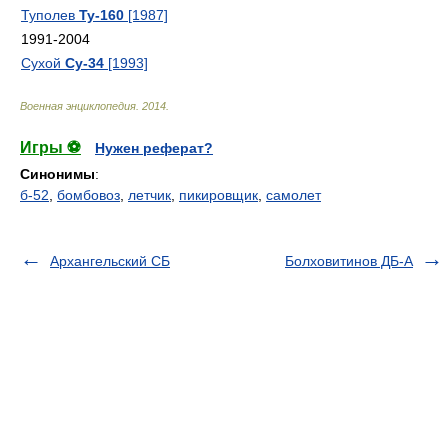
Туполев
Ту-160
[1987]
1991-2004
Сухой
Су-34
[1993]
Военная энциклопедия
.
2014
.
Игры ⚽
Нужен реферат?
Синонимы
:
б-52
,
бомбовоз
,
летчик
,
пикировщик
,
самолет
Архангельский СБ
Болховитинов ДБ-А