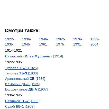
Смотри также:
1922-
1936-
1946-
1962-
1976-
1992-
1935
1945
1961
1975
1991
2004
1914-1921
Сикорский «
Илья Муромец»
[1914]
1922-1935
Туполев
ТБ-1
[1925]
Туполев
ТБ-3
[1930]
Архангельский
СБ
[1934]
Ильюшин
ДБ-3
[1935]
Болховитинов
ДБ-А
[1937]
1936-1945
Петляков
ТБ-7
[1936]
Сухой
ББ-1
[1937]